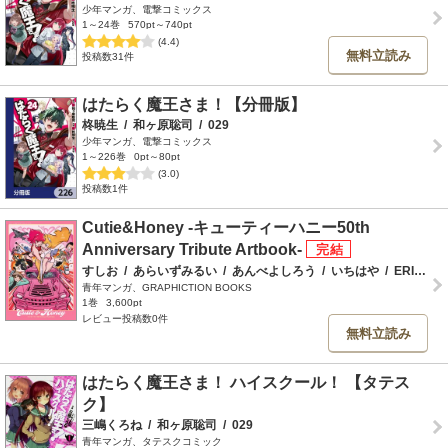
少年マンガ、電撃コミックス
1～24巻
570pt～740pt
(4.4)
無料立読み
投稿数31件
はたらく魔王さま！【分冊版】
柊暁生
/
和ヶ原聡司
/
029
少年マンガ、電撃コミックス
1～226巻
0pt～80pt
(3.0)
投稿数1件
Cutie&Honey -キューティーハニー50th
Anniversary Tribute Artbook-
すしお
/
あらいずみるい
/
あんべよしろう
/
いちはや
/
ERIMO
/
青年マンガ、GRAPHICTION BOOKS
1巻
3,600pt
レビュー投稿数0件
無料立読み
はたらく魔王さま！ ハイスクール！ 【タテス
ク】
三嶋くろね
/
和ヶ原聡司
/
029
青年マンガ、タテスクコミック