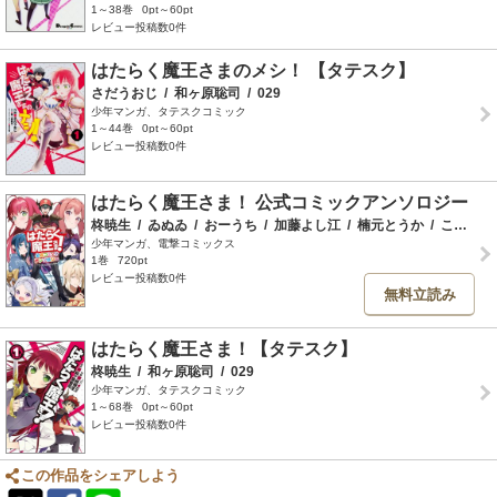
1～38巻
0pt～60pt
レビュー投稿数0件
はたらく魔王さまのメシ！ 【タテスク】
さだうおじ
/
和ヶ原聡司
/
029
少年マンガ、タテスクコミック
1～44巻
0pt～60pt
レビュー投稿数0件
はたらく魔王さま！ 公式コミックアンソロジー
柊暁生
/
ゐぬゐ
/
おーうち
/
加藤よし江
/
楠元とうか
/
こげたおこげ
少年マンガ、電撃コミックス
1巻
720pt
レビュー投稿数0件
無料立読み
はたらく魔王さま！【タテスク】
柊暁生
/
和ヶ原聡司
/
029
少年マンガ、タテスクコミック
1～68巻
0pt～60pt
レビュー投稿数0件
この作品をシェアしよう