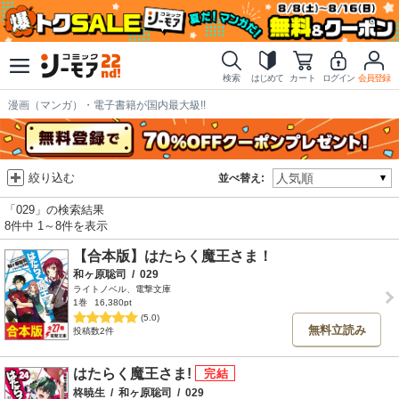
検索
はじめて
カート
ログイン
会員登録
漫画（マンガ）・電子書籍が国内最大級!!
絞り込む
並べ替え:
「029」の検索結果
8件中 1～8件を表示
【合本版】はたらく魔王さま！
和ヶ原聡司
/
029
ライトノベル、電撃文庫
1巻
16,380pt
(5.0)
無料立読み
投稿数2件
はたらく魔王さま!
柊暁生
/
和ヶ原聡司
/
029