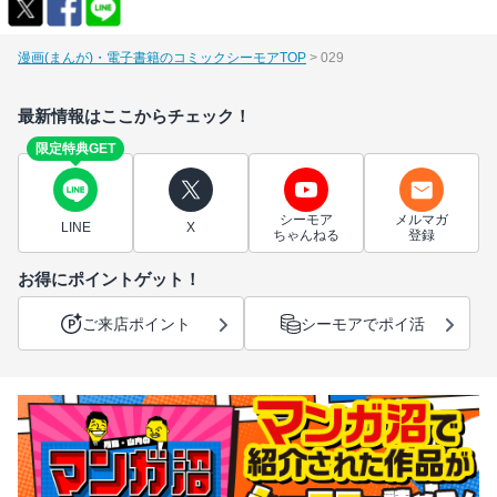
漫画(まんが)・電子書籍のコミックシーモアTOP
029
最新情報はここからチェック！
限定特典GET
シーモア
メルマガ
LINE
X
ちゃんねる
登録
お得にポイントゲット！
ご来店ポイント
シーモアでポイ活