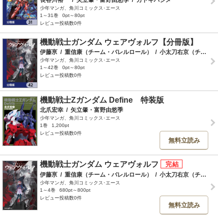
長谷川裕一
/
矢立肇・富野由悠季
/
カトキハジメ
少年マンガ、角川コミックス･エース
1～31巻
0pt～80pt
レビュー投稿数0件
機動戦士ガンダム ウェアヴォルフ【分冊版】
伊藤亰
/
重信康（チーム・バレルロール）
/
小太刀右京（チーム・バレルロール）
少年マンガ、角川コミックス･エース
1～42巻
0pt～80pt
レビュー投稿数0件
機動戦士Zガンダム Define 特装版
北爪宏幸
/
矢立肇・富野由悠季
少年マンガ、角川コミックス･エース
1巻
1,200pt
レビュー投稿数0件
無料立読み
機動戦士ガンダム ウェアヴォルフ
伊藤亰
/
重信康（チーム・バレルロール）
/
小太刀右京（チーム・バレルロール）
少年マンガ、角川コミックス･エース
1～4巻
680pt～800pt
レビュー投稿数0件
無料立読み