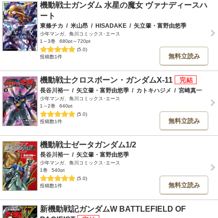
機動戦士ガンダム 水星の魔女 ヴァナディースハ
ート
東條チカ
/
米山昂
/
HISADAKE
/
矢立肇・富野由悠季
少年マンガ、角川コミックス･エース
1～3巻
680pt～720pt
(5.0)
無料立読み
投稿数1件
機動戦士クロスボーン・ガンダムX-11
長谷川裕一
/
矢立肇・富野由悠季
/
カトキハジメ
/
宮崎真一
少年マンガ、角川コミックス･エース
1～2巻
640pt
(5.0)
無料立読み
投稿数1件
機動戦士ゼータガンダム1/2
長谷川裕一
/
矢立肇・富野由悠季
少年マンガ、角川コミックス･エース
1巻
540pt
(5.0)
無料立読み
投稿数1件
新機動戦記ガンダムW BATTLEFIELD OF