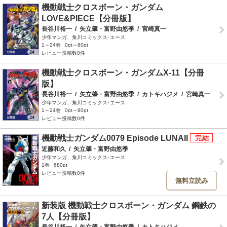
機動戦士クロスボーン・ガンダム
LOVE&PIECE【分冊版】
長谷川裕一
/
矢立肇・富野由悠季
/
宮崎真一
少年マンガ、角川コミックス･エース
1～24巻
0pt～80pt
レビュー投稿数0件
機動戦士クロスボーン・ガンダムX-11【分冊
版】
長谷川裕一
/
矢立肇・富野由悠季
/
カトキハジメ
/
宮崎真一
少年マンガ、角川コミックス･エース
1～24巻
0pt～80pt
レビュー投稿数0件
機動戦士ガンダム0079 Episode LUNAII
近藤和久
/
矢立肇・富野由悠季
少年マンガ、角川コミックス･エース
1巻
680pt
レビュー投稿数0件
無料立読み
新装版 機動戦士クロスボーン・ガンダム 鋼鉄の
7人【分冊版】