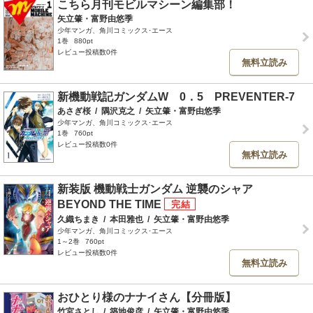
こちら月刊モビルマシーン編集部！
矢立肇・富野由悠季
少年マンガ、角川コミックス･エース
1巻
880pt
レビュー投稿数0件
無料立読み
新機動戦記ガンダムW 0．5 PREVENTER-7
あさぎ桜
/
隅沢克之
/
矢立肇・富野由悠季
少年マンガ、角川コミックス･エース
1巻
760pt
レビュー投稿数0件
無料立読み
新装版 機動戦士ガンダム 逆襲のシャア
BEYOND THE TIME
久織ちまき
/
本田雅也
/
矢立肇・富野由悠季
少年マンガ、角川コミックス･エース
1～2巻
760pt
レビュー投稿数0件
無料立読み
おひとり様のナナイさん【分冊版】
竹宮さとし
/
築地俊彦
/
矢立肇・富野由悠季