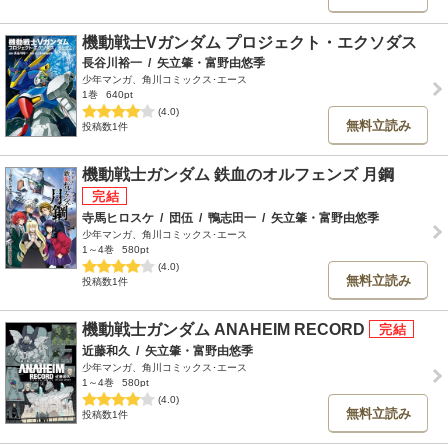
機動戦士Vガンダム プロジェクト・エクソダス
長谷川裕一
/
矢立肇・富野由悠季
少年マンガ、角川コミックス･エース
1巻
640pt
(4.0)
無料立読み
投稿数1件
機動戦士ガンダム 鉄血のオルフェンズ 月鋼
寺馬ヒロスケ
/
団伍
/
鴨志田一
/
矢立肇・富野由悠季
少年マンガ、角川コミックス･エース
1～4巻
580pt
(4.0)
無料立読み
投稿数1件
機動戦士ガンダム ANAHEIM RECORD
近藤和久
/
矢立肇・富野由悠季
少年マンガ、角川コミックス･エース
1～4巻
580pt
(4.0)
無料立読み
投稿数1件