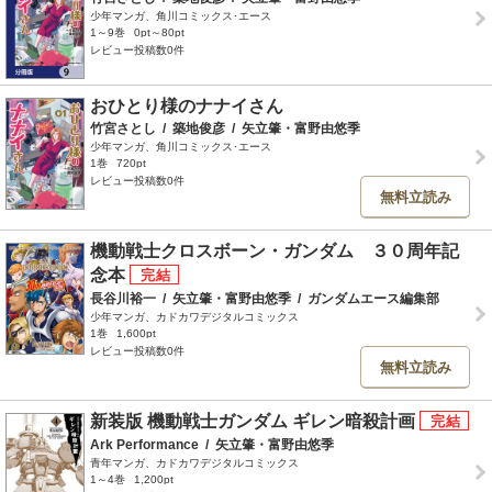
少年マンガ、角川コミックス･エース
1～9巻
0pt～80pt
レビュー投稿数0件
おひとり様のナナイさん
竹宮さとし
/
築地俊彦
/
矢立肇・富野由悠季
少年マンガ、角川コミックス･エース
1巻
720pt
レビュー投稿数0件
無料立読み
機動戦士クロスボーン・ガンダム ３０周年記
念本
長谷川裕一
/
矢立肇・富野由悠季
/
ガンダムエース編集部
少年マンガ、カドカワデジタルコミックス
1巻
1,600pt
レビュー投稿数0件
無料立読み
新装版 機動戦士ガンダム ギレン暗殺計画
Ark Performance
/
矢立肇・富野由悠季
青年マンガ、カドカワデジタルコミックス
1～4巻
1,200pt