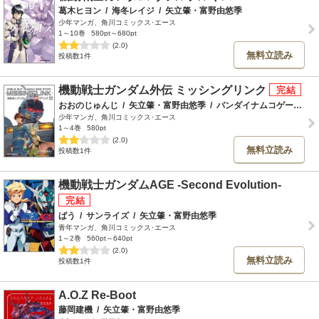
葛木ヒヨン
/
海冬レイジ
/
矢立肇・富野由悠季
少年マンガ、角川コミックス･エース
1～10巻
580pt～680pt
(2.0)
無料立読み
投稿数1件
機動戦士ガンダム外伝 ミッシングリンク
おおのじゅんじ
/
矢立肇・富野由悠季
/
バンダイナムコゲームス
少年マンガ、角川コミックス･エース
1～4巻
580pt
(2.0)
無料立読み
投稿数1件
機動戦士ガンダムAGE -Second Evolution-
ばう
/
サンライズ
/
矢立肇・富野由悠季
青年マンガ、角川コミックス･エース
1～2巻
560pt～640pt
(2.0)
無料立読み
投稿数1件
A.O.Z Re-Boot
藤岡建機
/
矢立肇・富野由悠季