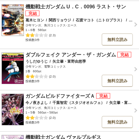
機動戦士ガンダム U．C．0096 ラスト・サン
葛木ヒヨン
/
関西リョウジ
/
石渡マコト（ニトロプラス）
/
矢立肇・富野由悠季
少年マンガ、角川コミックス･エース
1～6巻
580pt
(2.3)
無料立読み
投稿数3件
ダブルフェイク アンダー・ザ・ガンダム
うしだゆうじ
/
矢立肇・富野由悠季
少年マンガ、電撃コミックス
1巻
600pt
(2.0)
無料立読み
投稿数3件
ガンダムビルドファイターズＡ
今ノ夜きよし
/
千葉智宏（スタジオオルフェ）
/
矢立肇・富野由悠季
少年マンガ、角川コミックス･エース
1～5巻
560pt～580pt
(2.0)
無料立読み
投稿数3件
機動戦士ガンダム ヴァルプルギス