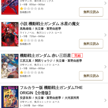
少年マンガ、単行本コミックス
1～6巻
850pt～900pt
(1.0)
無料立読み
投稿数2件
小説 機動戦士ガンダム 水星の魔女
高島雄哉
/
矢立肇・富野由悠季
ライトノベル、角川コミックス･エース
1～5巻
720pt～840pt
(1.0)
無料立読み
投稿数1件
機動戦士ガンダム 赤い三巨星
江尻立真
/
関西リョウジ
/
矢立肇・富野由悠季
少年マンガ、角川コミックス･エース
1～5巻
680pt～800pt
(1.0)
無料立読み
投稿数1件
フルカラー版 機動戦士ガンダムTHE
ORIGIN【分冊版】
安彦良和
/
矢立肇・富野由悠季
/
大河原邦男
少年マンガ、角川コミックス･エース
1～240巻
0pt～80pt