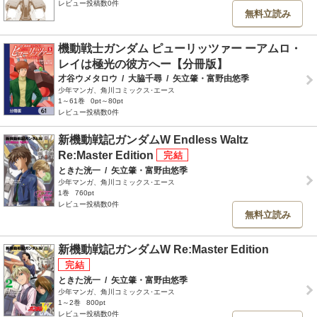
レビュー投稿数0件
無料立読み
機動戦士ガンダム ピューリッツァー ーアムロ・
レイは極光の彼方へー【分冊版】
才谷ウメタロウ
/
大脇千尋
/
矢立肇・富野由悠季
少年マンガ、角川コミックス･エース
1～61巻
0pt～80pt
レビュー投稿数0件
新機動戦記ガンダムW Endless Waltz
Re:Master Edition
ときた洸一
/
矢立肇・富野由悠季
少年マンガ、角川コミックス･エース
1巻
760pt
レビュー投稿数0件
無料立読み
新機動戦記ガンダムW Re:Master Edition
ときた洸一
/
矢立肇・富野由悠季
少年マンガ、角川コミックス･エース
1～2巻
800pt
レビュー投稿数0件