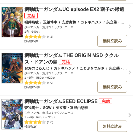
機動戦士ガンダムUC episode EX2 獅子の帰還
福井晴敏
/
玉越博幸
/
安彦良和
/
カトキハジメ
/
矢立肇・富野由悠季
少年マンガ、角川コミックス･エース
1巻
640pt
(4.2)
無料立読み
投稿数5件
機動戦士ガンダム THE ORIGIN MSD ククル
ス・ドアンの島
おおのじゅんじ
/
カトキハジメ
/
ことぶきつかさ
/
矢立肇・富野由悠季
少年マンガ、角川コミックス･エース
1～5巻
580pt～620pt
(4.0)
無料立読み
投稿数24件
機動戦士ガンダムSEED ECLIPSE
曽我篤士
/
SOW
/
矢立肇・富野由悠季
少年マンガ、角川コミックス･エース
1～4巻
640pt～720pt
(4.0)
無料立読み
投稿数2件