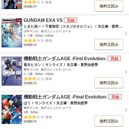
(3.0)
無料立読み
投稿数1件
GUNDAM EXA VS
ときた洸一
/
千葉智宏（スタジオオルフェ）
/
矢立肇・富野由悠季
少年マンガ、角川コミックス･エース
1～7巻
580pt～640pt
(3.0)
無料立読み
投稿数1件
機動戦士ガンダムAGE -First Evolution-
葛木ヒヨン
/
サンライズ
/
矢立肇・富野由悠季
青年マンガ、角川コミックス･エース
1～3巻
560pt～640pt
(3.0)
無料立読み
投稿数1件
機動戦士ガンダムAGE -Final Evolution-
ばう
/
サンライズ
/
矢立肇・富野由悠季
青年マンガ、角川コミックス･エース
1巻
640pt
(3.0)
無料立読み
投稿数1件