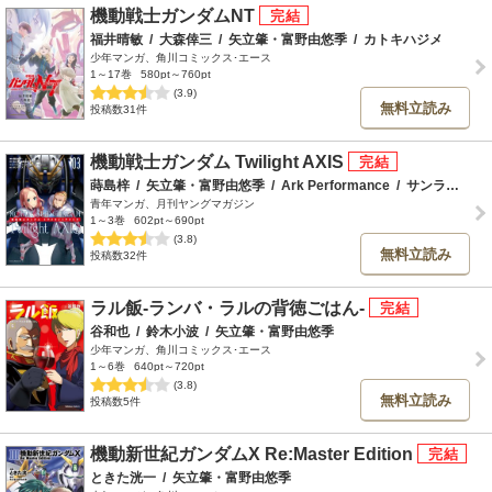
機動戦士ガンダムNT
福井晴敏
/
大森倖三
/
矢立肇・富野由悠季
/
カトキハジメ
少年マンガ、角川コミックス･エース
1～17巻
580pt～760pt
(3.9)
無料立読み
投稿数31件
機動戦士ガンダム Twilight AXIS
蒔島梓
/
矢立肇・富野由悠季
/
Ark Performance
/
サンライズ
青年マンガ、月刊ヤングマガジン
1～3巻
602pt～690pt
(3.8)
無料立読み
投稿数32件
ラル飯‐ランバ・ラルの背徳ごはん‐
谷和也
/
鈴木小波
/
矢立肇・富野由悠季
少年マンガ、角川コミックス･エース
1～6巻
640pt～720pt
(3.8)
無料立読み
投稿数5件
機動新世紀ガンダムX Re:Master Edition
ときた洸一
/
矢立肇・富野由悠季