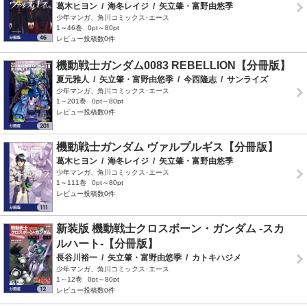
葛木ヒヨン
/
海冬レイジ
/
矢立肇・富野由悠季
少年マンガ、角川コミックス･エース
1～46巻
0pt～80pt
レビュー投稿数0件
機動戦士ガンダム0083 REBELLION【分冊版】
夏元雅人
/
矢立肇・富野由悠季
/
今西隆志
/
サンライズ
少年マンガ、角川コミックス･エース
1～201巻
0pt～80pt
レビュー投稿数0件
機動戦士ガンダム ヴァルプルギス【分冊版】
葛木ヒヨン
/
海冬レイジ
/
矢立肇・富野由悠季
少年マンガ、角川コミックス･エース
1～111巻
0pt～80pt
レビュー投稿数0件
新装版 機動戦士クロスボーン・ガンダム ‐スカ
ルハート‐【分冊版】
長谷川裕一
/
矢立肇・富野由悠季
/
カトキハジメ
少年マンガ、角川コミックス･エース
1～12巻
0pt～80pt
レビュー投稿数0件