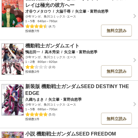
レイは極光の彼方へー
才谷ウメタロウ
/
大脇千尋
/
矢立肇・富野由悠季
少年マンガ、角川コミックス･エース
1～5巻
640pt～760pt
(4.7)
無料立読み
投稿数7件
機動戦士ガンダムエイト
鴨志田一
/
高木秀栄
/
矢立肇・富野由悠季
少年マンガ、角川コミックス･エース
1～2巻
800pt～920pt
(2.0)
無料立読み
投稿数2件
新装版 機動戦士ガンダムSEED DESTINY THE
EDGE
久織ちまき
/
矢立肇・富野由悠季
少年マンガ、角川コミックス･エース
1～5巻
680pt～700pt
(5.0)
無料立読み
投稿数1件
小説 機動戦士ガンダムSEED FREEDOM