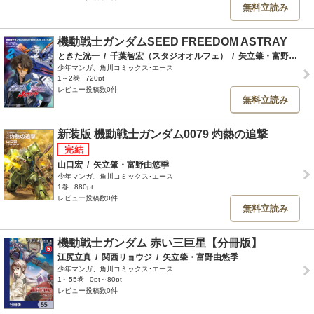
無料立読み
機動戦士ガンダムSEED FREEDOM ASTRAY
ときた洸一
/
千葉智宏（スタジオオルフェ）
/
矢立肇・富野由悠季
少年マンガ、角川コミックス･エース
1～2巻
720pt
レビュー投稿数0件
無料立読み
新装版 機動戦士ガンダム0079 灼熱の追撃
山口宏
/
矢立肇・富野由悠季
少年マンガ、角川コミックス･エース
1巻
880pt
レビュー投稿数0件
無料立読み
機動戦士ガンダム 赤い三巨星【分冊版】
江尻立真
/
関西リョウジ
/
矢立肇・富野由悠季
少年マンガ、角川コミックス･エース
1～55巻
0pt～80pt
レビュー投稿数0件