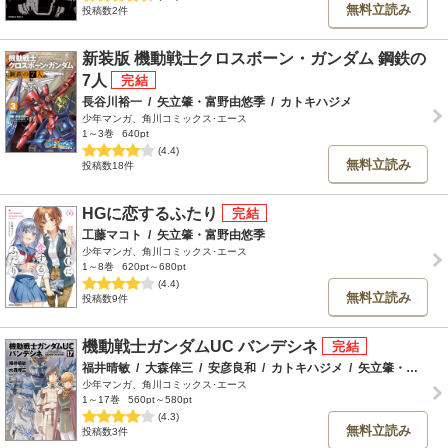
無料立読み
投稿数2件
新装版 機動戦士クロスボーン・ガンダム 鋼鉄の
7人
長谷川裕一
/
矢立肇・富野由悠季
/
カトキハジメ
少年マンガ、角川コミックス･エース
1～3巻
640pt
(4.4)
無料立読み
投稿数18件
HGに恋するふたり
工藤マコト
/
矢立肇・富野由悠季
少年マンガ、角川コミックス･エース
1～8巻
620pt～680pt
(4.4)
無料立読み
投稿数9件
機動戦士ガンダムUC バンデシネ
福井晴敏
/
大森倖三
/
安彦良和
/
カトキハジメ
/
矢立肇・富野由悠季
少年マンガ、角川コミックス･エース
1～17巻
560pt～580pt
(4.3)
無料立読み
投稿数3件