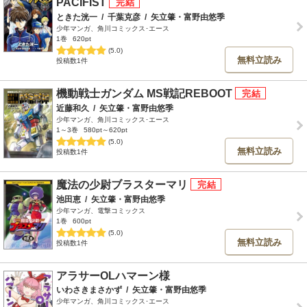
PACIFIST
ときた洸一
/
千葉克彦
/
矢立肇・富野由悠季
少年マンガ、角川コミックス･エース
1巻
620pt
(5.0)
無料立読み
投稿数1件
機動戦士ガンダム MS戦記REBOOT
近藤和久
/
矢立肇・富野由悠季
少年マンガ、角川コミックス･エース
1～3巻
580pt～620pt
(5.0)
無料立読み
投稿数1件
魔法の少尉ブラスターマリ
池田恵
/
矢立肇・富野由悠季
少年マンガ、電撃コミックス
1巻
600pt
(5.0)
無料立読み
投稿数1件
アラサーOLハマーン様
いわさきまさかず
/
矢立肇・富野由悠季
少年マンガ、角川コミックス･エース