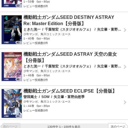
1～53巻
0pt～80pt
レビュー投稿数0件
機動戦士ガンダムSEED DESTINY ASTRAY
Re: Master Edition【分冊版】
ときた洸一
/
千葉智宏（スタジオオルフェ）
/
矢立肇・富野由悠季
少年マンガ、角川コミックス･エース
1～40巻
0pt～80pt
レビュー投稿数0件
機動戦士ガンダムSEED ASTRAY 天空の皇女
【分冊版】
ときた洸一
/
千葉智宏（スタジオオルフェ）
/
矢立肇・富野由悠季
少年マンガ、角川コミックス･エース
1～46巻
0pt～80pt
レビュー投稿数0件
機動戦士ガンダムSEED ECLIPSE【分冊版】
曽我篤士
/
SOW
/
矢立肇・富野由悠季
少年マンガ、角川コミックス･エース
1～44巻
0pt～80pt
レビュー投稿数0件
前のページ
次のページ
130件中 1～100件を表示