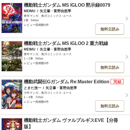
機動戦士ガンダム MS IGLOO 黙示録0079
MEIMU
/
矢立肇・富野由悠季
青年マンガ、角川コミックス･エース
1巻
540pt
レビュー投稿数0件
無料立読み
機動戦士ガンダム MS IGLOO 2 重力戦線
MEIMU
/
矢立肇・富野由悠季
青年マンガ、角川コミックス･エース
1～2巻
560pt
レビュー投稿数0件
無料立読み
機動武闘伝Gガンダム Re:Master Edition
ときた洸一
/
矢立肇・富野由悠季
少年マンガ、角川コミックス･エース
1～3巻
720pt
レビュー投稿数0件
無料立読み
機動戦士ガンダム ヴァルプルギスEVE【分冊
版】