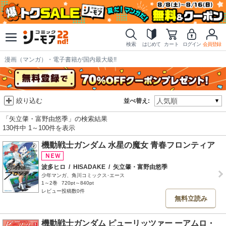
検索
はじめて
カート
ログイン
会員登録
漫画（マンガ）・電子書籍が国内最大級!!
絞り込む
並べ替え:
「矢立肇・富野由悠季」の検索結果
130件中 1～100件を表示
機動戦士ガンダム 水星の魔女 青春フロンティア
波多ヒロ
/
HISADAKE
/
矢立肇・富野由悠季
少年マンガ、角川コミックス･エース
1～2巻
720pt～840pt
レビュー投稿数0件
無料立読み
機動戦士ガンダム ピューリッツァー ーアムロ・