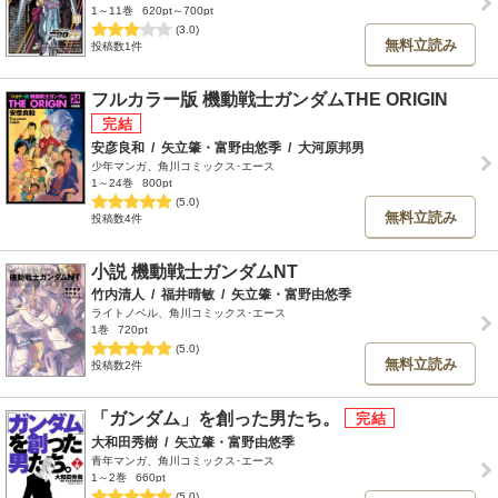
1～11巻
620pt～700pt
(3.0)
無料立読み
投稿数1件
フルカラー版 機動戦士ガンダムTHE ORIGIN
安彦良和
/
矢立肇・富野由悠季
/
大河原邦男
少年マンガ、角川コミックス･エース
1～24巻
800pt
(5.0)
無料立読み
投稿数4件
小説 機動戦士ガンダムNT
竹内清人
/
福井晴敏
/
矢立肇・富野由悠季
ライトノベル、角川コミックス･エース
1巻
720pt
(5.0)
無料立読み
投稿数2件
「ガンダム」を創った男たち。
大和田秀樹
/
矢立肇・富野由悠季
青年マンガ、角川コミックス･エース
1～2巻
660pt
(5.0)