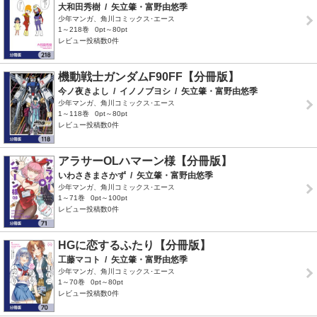
大和田秀樹
/
矢立肇・富野由悠季
少年マンガ、角川コミックス･エース
1～218巻
0pt～80pt
レビュー投稿数0件
機動戦士ガンダムF90FF【分冊版】
今ノ夜きよし
/
イノノブヨシ
/
矢立肇・富野由悠季
少年マンガ、角川コミックス･エース
1～118巻
0pt～80pt
レビュー投稿数0件
アラサーOLハマーン様【分冊版】
いわさきまさかず
/
矢立肇・富野由悠季
少年マンガ、角川コミックス･エース
1～71巻
0pt～100pt
レビュー投稿数0件
HGに恋するふたり【分冊版】
工藤マコト
/
矢立肇・富野由悠季
少年マンガ、角川コミックス･エース
1～70巻
0pt～80pt
レビュー投稿数0件