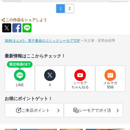
1
2
この作品をシェアしよう
漫画(まんが)・電子書籍のコミックシーモアTOP
矢立肇・富野由悠季
最新情報はここからチェック！
限定特典GET
シーモア
メルマガ
LINE
X
ちゃんねる
登録
お得にポイントゲット！
ご来店ポイント
シーモアでポイ活