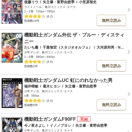
後藤リウ
/
矢立肇・富野由悠季
/
小笠原智史
ライトノベル、角川コミックス･エース
1～2巻
720pt～780pt
(4.2)
無料立読み
投稿数24件
機動戦士ガンダム外伝 ザ・ブルー・ディスティ
ニー
たいち庸
/
千葉智宏（スタジオオルフェ）
/
大河原邦男・NAOKI
/
少年マンガ、角川コミックス･エース
1～9巻
580pt～640pt
(4.0)
無料立読み
投稿数2件
機動戦士ガンダムUC 虹にのれなかった男
福井晴敏
/
葛木ヒヨン
/
矢立肇・富野由悠季
少年マンガ、角川コミックス･エース
1巻
560pt
(4.4)
無料立読み
投稿数5件
機動戦士ガンダムF90FF
今ノ夜きよし
/
イノノブヨシ
/
矢立肇・富野由悠季
少年マンガ、角川コミックス･エース