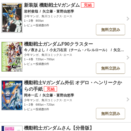
新装版 機動戦士Vガンダム
岩村俊哉
/
矢立肇・富野由悠季
少年マンガ、角川コミックス･エース
1～2巻
800pt
レビュー投稿数0件
無料立読み
機動戦士ガンダムF90クラスター
今ノ夜きよし
/
小太刀右京（チーム・バレルロール）
/
矢立肇・富野由悠季
少年マンガ、角川コミックス･エース
1～4巻
720pt～760pt
レビュー投稿数0件
無料立読み
機動戦士Vガンダム外伝 オデロ・ヘンリークか
らの手紙
岡本一広
/
矢立肇・富野由悠季
少年マンガ、角川コミックス･エース
1～2巻
680pt～720pt
レビュー投稿数0件
無料立読み
機動戦士ガンダムさん【分冊版】