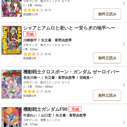
少年マンガ、角川コミックス･エース
1～3巻
640pt
(3.7)
無料立読み
投稿数11件
シャアとアムロと老いと ー安らぎの地平へー
川崎順平
/
矢立肇・富野由悠季
少年マンガ、角川コミックス･エース
1巻
620pt
(3.0)
無料立読み
投稿数2件
機動戦士クロスボーン・ガンダム ゼーロイバー
長谷川裕一
/
矢立肇・富野由悠季
/
宮崎真一
少年マンガ、角川コミックス･エース
1～3巻
760pt～880pt
(3.0)
無料立読み
投稿数1件
機動戦士ガンダムF90
中原れい
/
山口宏
/
矢立肇・富野由悠季
少年マンガ、電撃コミックス
1巻
570pt