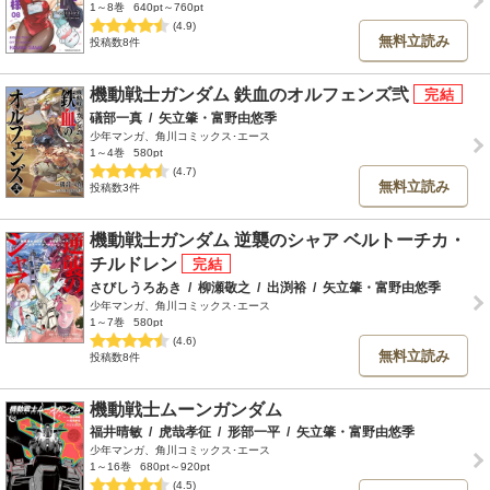
1～8巻
640pt～760pt
(4.9)
無料立読み
投稿数8件
機動戦士ガンダム 鉄血のオルフェンズ弐
礒部一真
/
矢立肇・富野由悠季
少年マンガ、角川コミックス･エース
1～4巻
580pt
(4.7)
無料立読み
投稿数3件
機動戦士ガンダム 逆襲のシャア ベルトーチカ・
チルドレン
さびしうろあき
/
柳瀬敬之
/
出渕裕
/
矢立肇・富野由悠季
少年マンガ、角川コミックス･エース
1～7巻
580pt
(4.6)
無料立読み
投稿数8件
機動戦士ムーンガンダム
福井晴敏
/
虎哉孝征
/
形部一平
/
矢立肇・富野由悠季
少年マンガ、角川コミックス･エース
1～16巻
680pt～920pt
(4.5)