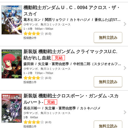
機動戦士ガンダム U．C．0094 アクロス・ザ・
スカイ
葛木ヒヨン
/
関西リョウジ
/
カトキハジメ
/
蒼依ふたば(STUDIO G-1 NEO)
少年マンガ、角川コミックス･エース
1～4巻
560pt～580pt
(4.0)
無料立読み
投稿数2件
新装版 機動戦士ガンダム クライマックスU.C.
紡がれし血統
森田崇
/
矢立肇・富野由悠季
/
中村浩二郎（スタジオオルフェ）
少年マンガ、角川コミックス･エース
1～2巻
720pt～760pt
(4.0)
無料立読み
投稿数1件
新装版 機動戦士クロスボーン・ガンダム ‐スカ
ルハート‐
長谷川裕一
/
矢立肇・富野由悠季
/
カトキハジメ
少年マンガ、角川コミックス･エース
1巻
640pt
(4.0)
無料立読み
投稿数1件