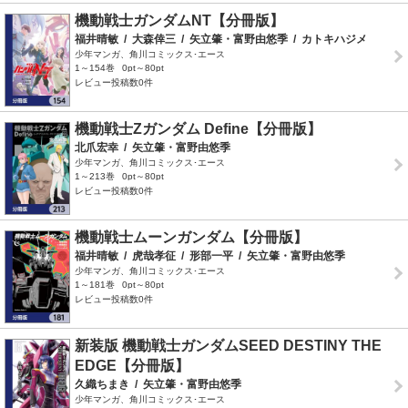
機動戦士ガンダムNT【分冊版】
福井晴敏
/
大森倖三
/
矢立肇・富野由悠季
/
カトキハジメ
少年マンガ、角川コミックス･エース
1～154巻
0pt～80pt
レビュー投稿数0件
機動戦士Zガンダム Define【分冊版】
北爪宏幸
/
矢立肇・富野由悠季
少年マンガ、角川コミックス･エース
1～213巻
0pt～80pt
レビュー投稿数0件
機動戦士ムーンガンダム【分冊版】
福井晴敏
/
虎哉孝征
/
形部一平
/
矢立肇・富野由悠季
少年マンガ、角川コミックス･エース
1～181巻
0pt～80pt
レビュー投稿数0件
新装版 機動戦士ガンダムSEED DESTINY THE
EDGE【分冊版】
久織ちまき
/
矢立肇・富野由悠季
少年マンガ、角川コミックス･エース