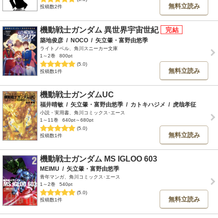
無料立読み
投稿数2件
機動戦士ガンダム 異世界宇宙世紀
築地俊彦
/
NOCO
/
矢立肇・富野由悠季
ライトノベル、角川スニーカー文庫
1～2巻
800pt
(5.0)
無料立読み
投稿数1件
機動戦士ガンダムUC
福井晴敏
/
矢立肇・富野由悠季
/
カトキハジメ
/
虎哉孝征
小説・実用書、角川コミックス･エース
1～11巻
640pt～680pt
(5.0)
無料立読み
投稿数1件
機動戦士ガンダム MS IGLOO 603
MEIMU
/
矢立肇・富野由悠季
青年マンガ、角川コミックス･エース
1～2巻
540pt
(5.0)
無料立読み
投稿数1件