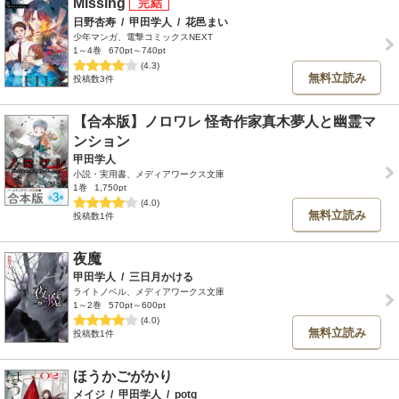
Missing
日野杏寿
/
甲田学人
/
花邑まい
少年マンガ、電撃コミックスNEXT
1～4巻
670pt～740pt
(4.3)
無料立読み
投稿数3件
【合本版】ノロワレ 怪奇作家真木夢人と幽霊マ
ンション
甲田学人
小説・実用書、メディアワークス文庫
1巻
1,750pt
(4.0)
無料立読み
投稿数1件
夜魔
甲田学人
/
三日月かける
ライトノベル、メディアワークス文庫
1～2巻
570pt～600pt
(4.0)
無料立読み
投稿数1件
ほうかごがかり
メイジ
/
甲田学人
/
potg