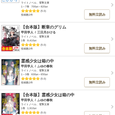
ライトノベル、電撃文庫
1～7巻
700pt～820pt
(5.0)
無料立読み
投稿数2件
【合本版】断章のグリム
甲田学人
/
三日月かける
ライトノベル、電撃文庫
1巻
9,410pt
(5.0)
無料立読み
投稿数2件
霊感少女は箱の中
甲田学人
/
ふゆの春秋
ライトノベル、電撃文庫
1～3巻
630pt～650pt
(5.0)
無料立読み
投稿数2件
【合本版】霊感少女は箱の中
甲田学人
/
ふゆの春秋
ライトノベル、電撃文庫
1巻
1,910pt
(5.0)