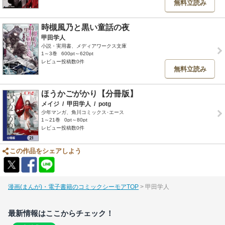
無料立読み
時槻風乃と黒い童話の夜
甲田学人
小説・実用書、メディアワークス文庫
1～3巻
600pt～620pt
レビュー投稿数0件
無料立読み
ほうかごがかり【分冊版】
メイジ
/
甲田学人
/
potg
少年マンガ、角川コミックス･エース
1～21巻
0pt～80pt
レビュー投稿数0件
この作品をシェアしよう
漫画(まんが)・電子書籍のコミックシーモアTOP
甲田学人
最新情報はここからチェック！