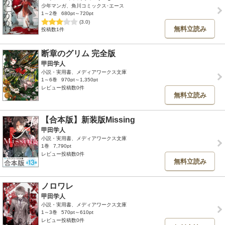
少年マンガ、角川コミックス･エース
1～2巻
680pt～720pt
(3.0)
無料立読み
投稿数1件
断章のグリム 完全版
甲田学人
小説・実用書、メディアワークス文庫
1～6巻
970pt～1,350pt
レビュー投稿数0件
無料立読み
【合本版】新装版Missing
甲田学人
小説・実用書、メディアワークス文庫
1巻
7,790pt
レビュー投稿数0件
無料立読み
ノロワレ
甲田学人
小説・実用書、メディアワークス文庫
1～3巻
570pt～610pt
レビュー投稿数0件