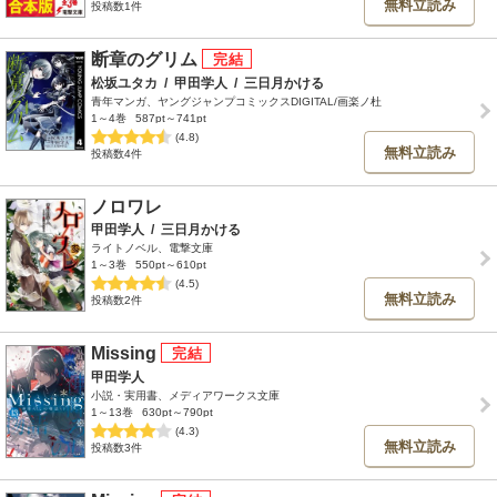
無料立読み
投稿数1件
断章のグリム
松坂ユタカ
/
甲田学人
/
三日月かける
青年マンガ、ヤングジャンプコミックスDIGITAL/画楽ノ杜
1～4巻
587pt～741pt
(4.8)
無料立読み
投稿数4件
ノロワレ
甲田学人
/
三日月かける
ライトノベル、電撃文庫
1～3巻
550pt～610pt
(4.5)
無料立読み
投稿数2件
Missing
甲田学人
小説・実用書、メディアワークス文庫
1～13巻
630pt～790pt
(4.3)
無料立読み
投稿数3件