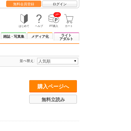
無料会員登録
ログイン
UP!
はじめて
ヘルプ
PT購入
カート
ライト
雑誌・写真集
メディア化
アダルト
並べ替え:
購入ページへ
無料立読み