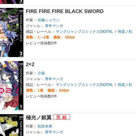
FIRE FIRE FIRE BLACK SWORD
作家：
佐藤ショウジ
ジャンル：
青年マンガ
雑誌・レーベル：
ヤングジャンプコミックスDIGITAL
/
画楽ノ杜
巻数：
1～2巻
価格： 589pt
レビュー投稿数0件
2×2
作家：
介錯
ジャンル：
青年マンガ
雑誌・レーベル：
ヤングジャンプコミックスDIGITAL
/
画楽ノ杜
巻数：
1巻
価格： 646pt
レビュー投稿数0件
極光ノ銀翼
作家：
松田未来
ジャンル：
青年マンガ