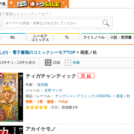
ア島
電子書籍ならコミックシーモア！
シーモア
BL
TL
ライトノベル
小説・実用書
コミックス
んが)・電子書籍のコミックシーモアTOP
>
画楽ノ杜
3件中 1～13件を表示
詳細
画像
ティガチャンティック
作家：
深谷陽
ジャンル：
女性マンガ
雑誌・レーベル：
ヤングジャンプコミックスDIGITAL
/
画楽ノ杜
巻数：
1巻
価格： 741pt
（5.0） 投稿数1件
アカイケモノ