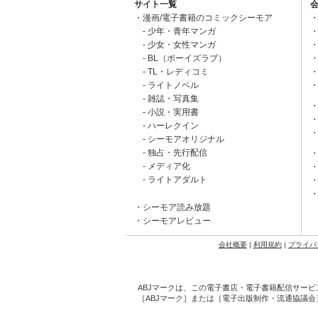
サイト一覧
漫画/電子書籍のコミックシーモア
少年・青年マンガ
少女・女性マンガ
BL（ボーイズラブ）
TL・レディコミ
ライトノベル
雑誌・写真集
小説・実用書
ハーレクイン
シーモアオリジナル
独占・先行配信
メディア化
ライトアダルト
シーモア読み放題
シーモアレビュー
会社概要
|
利用規約
|
プライバ
ABJマークは、この電子書店・電子書籍配信サービ
［ABJマーク］または［電子出版制作・流通協議