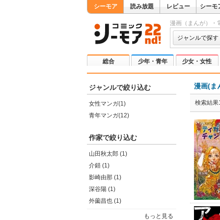
シーモア
読み放題
レビュー
シーモ
漫画（まんが）・
ジャンルで探す
総合
少年・青年
少女・女性
漫画(ま
ジャンルで絞り込む
検索結果1
女性マンガ(1)
青年マンガ(12)
作家で絞り込む
山田秋太郎 (1)
介錯 (1)
影崎由那 (1)
深谷陽 (1)
外薗昌也 (1)
もっと見る