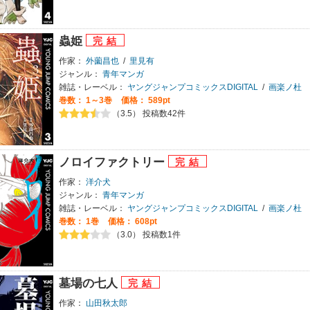
蟲姫
作家：
外薗昌也
/
里見有
ジャンル：
青年マンガ
雑誌・レーベル：
ヤングジャンプコミックスDIGITAL
/
画楽ノ杜
巻数：
1～3巻
価格： 589pt
（3.5） 投稿数42件
ノロイファクトリー
作家：
洋介犬
ジャンル：
青年マンガ
雑誌・レーベル：
ヤングジャンプコミックスDIGITAL
/
画楽ノ杜
巻数：
1巻
価格： 608pt
（3.0） 投稿数1件
墓場の七人
作家：
山田秋太郎