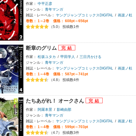
作家：
中平正彦
ジャンル：
青年マンガ
雑誌・レーベル：
ヤングジャンプコミックスDIGITAL
/
画楽ノ杜
巻数：
1～2巻
価格： 608pt～656pt
（5.0） 投稿数1件
断章のグリム
作家：
松坂ユタカ
/
甲田学人
/
三日月かける
ジャンル：
青年マンガ
雑誌・レーベル：
ヤングジャンプコミックスDIGITAL
/
画楽ノ杜
巻数：
1～4巻
価格： 587pt～741pt
（4.8） 投稿数4件
たちあがれ！ オークさん
作家：
阿羅本景
/
影崎由那
ジャンル：
青年マンガ
雑誌・レーベル：
ヤングジャンプコミックスDIGITAL
/
画楽ノ杜
巻数：
1～4巻
価格： 599pt～703pt
（4.7） 投稿数3件