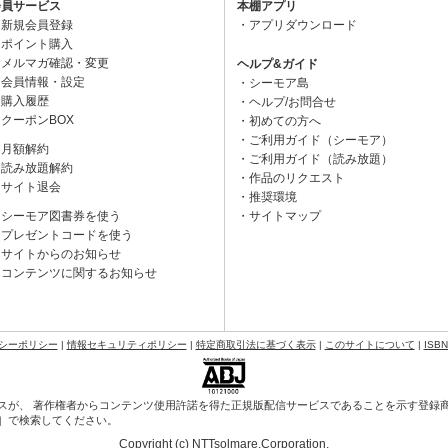
会員サービス
本棚アプリ
新規会員登録
アプリダウンロード
ポイント購入
メルマガ確認・変更
ヘルプ&ガイド
会員情報・設定
シーモア島
購入履歴
ヘルプ/お問合せ
クーポンBOX
初めての方へ
ご利用ガイド（シーモア）
月額解約
ご利用ガイド（読み放題）
読み放題解約
作品のリクエスト
サイト退会
推奨環境
シーモア図書券を使う
サイトマップ
プレゼントコードを使う
サイトからのお知らせ
コンテンツに関するお知らせ
シーポリシー
|
情報セキュリティポリシー
|
特定商取引法に基づく表示
|
このサイトについて
|
ISB
スが、 著作権者からコンテンツ使用許諾を得た正規版配信サービスであることを示す登録商標（
会］で検索してください。
Copyright (c) NTTsolmare.Corporation.