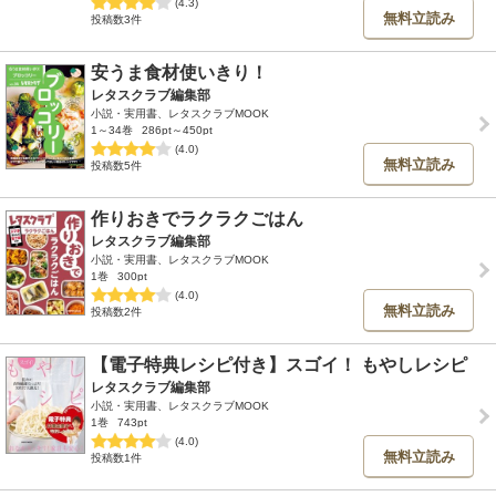
(4.3)
無料立読み
投稿数3件
安うま食材使いきり！
レタスクラブ編集部
小説・実用書、レタスクラブMOOK
1～34巻
286pt～450pt
(4.0)
無料立読み
投稿数5件
作りおきでラクラクごはん
レタスクラブ編集部
小説・実用書、レタスクラブMOOK
1巻
300pt
(4.0)
無料立読み
投稿数2件
【電子特典レシピ付き】スゴイ！ もやしレシピ
レタスクラブ編集部
小説・実用書、レタスクラブMOOK
1巻
743pt
(4.0)
無料立読み
投稿数1件