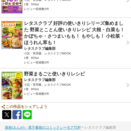
1巻
500pt
レビュー投稿数0件
レタスクラブ 好評の使いきりシリーズ集めまし
た 野菜とことん使いきりレシピ 大根・白菜も！
かぼちゃ・さつまいもも！ もやしも！ 小松菜・
ほうれん草も！
レタスクラブ編集部
小説・実用書、レタスクラブMOOK
1巻
800pt
レビュー投稿数0件
野菜まるごと使いきりレシピ
レタスクラブ編集部
小説・実用書、レタスクラブMOOK
1巻
800pt
レビュー投稿数0件
この作品をシェアしよう
漫画(まんが)・電子書籍のコミックシーモアTOP
レタスクラブ編集部