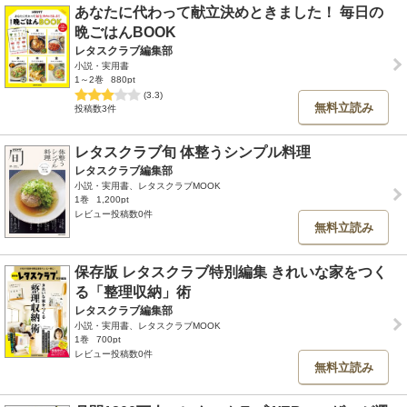
あなたに代わって献立決めときました！ 毎日の
晩ごはんBOOK
レタスクラブ編集部
小説・実用書
1～2巻
880pt
(3.3)
無料立読み
投稿数3件
レタスクラブ旬 体整うシンプル料理
レタスクラブ編集部
小説・実用書、レタスクラブMOOK
1巻
1,200pt
レビュー投稿数0件
無料立読み
保存版 レタスクラブ特別編集 きれいな家をつく
る「整理収納」術
レタスクラブ編集部
小説・実用書、レタスクラブMOOK
1巻
700pt
レビュー投稿数0件
無料立読み