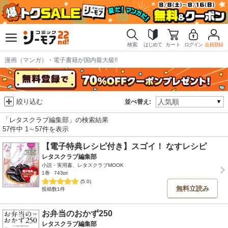
検索
はじめて
カート
ログイン
会員登録
漫画（マンガ）・電子書籍が国内最大級!!
絞り込む
並べ替え:
「レタスクラブ編集部」の検索結果
57件中 1～57件を表示
【電子特典レシピ付き】スゴイ！ なすレシピ
レタスクラブ編集部
小説・実用書、レタスクラブMOOK
1巻
743pt
(5.0)
無料立読み
投稿数1件
お弁当のおかず250
レタスクラブ編集部