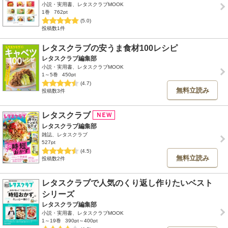
小説・実用書、レタスクラブMOOK
1巻
762pt
(5.0)
投稿数1件
レタスクラブの安うま食材100レシピ
レタスクラブ編集部
小説・実用書、レタスクラブMOOK
1～5巻
450pt
(4.7)
無料立読み
投稿数3件
レタスクラブ
レタスクラブ編集部
雑誌、レタスクラブ
527pt
(4.5)
無料立読み
投稿数2件
レタスクラブで人気のくり返し作りたいベスト
シリーズ
レタスクラブ編集部
小説・実用書、レタスクラブMOOK
1～19巻
390pt～400pt