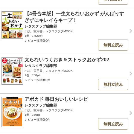
【4冊合本版】一生太らないおかず がんばりす
ぎずにキレイをキープ！
レタスクラブ編集部
小説・実用書、レタスクラブMOOK
1巻
2,520pt
レビュー投稿数0件
無料立読み
太らないつくおき＆ストックおかず202
レタスクラブ編集部
小説・実用書、レタスクラブMOOK
1巻
850pt
レビュー投稿数0件
無料立読み
アボカド 毎日おいしいレシピ
レタスクラブ編集部
小説・実用書、レタスクラブMOOK
1巻
980pt
レビュー投稿数0件
無料立読み