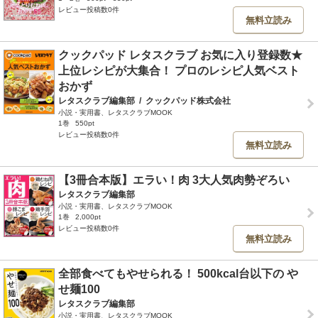
レビュー投稿数0件
無料立読み
クックパッド レタスクラブ お気に入り登録数★
上位レシピが大集合！ プロのレシピ人気ベスト
おかず
レタスクラブ編集部
/
クックパッド株式会社
小説・実用書、レタスクラブMOOK
1巻
550pt
レビュー投稿数0件
無料立読み
【3冊合本版】エラい！肉 3大人気肉勢ぞろい
レタスクラブ編集部
小説・実用書、レタスクラブMOOK
1巻
2,000pt
レビュー投稿数0件
無料立読み
全部食べてもやせられる！ 500kcal台以下の や
せ麺100
レタスクラブ編集部
小説・実用書、レタスクラブMOOK