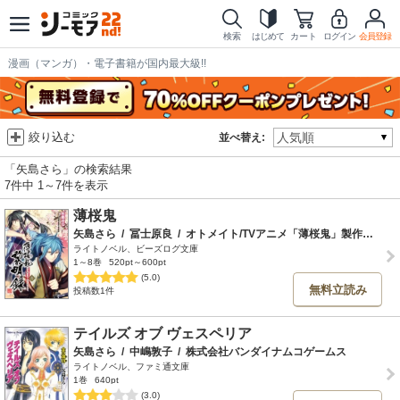
検索
はじめて
カート
ログイン
会員登録
漫画（マンガ）・電子書籍が国内最大級!!
絞り込む
並べ替え:
「矢島さら」の検索結果
7件中 1～7件を表示
薄桜鬼
矢島さら
/
冨士原良
/
オトメイト/TVアニメ「薄桜鬼」製作委員会
ライトノベル、ビーズログ文庫
1～8巻
520pt～600pt
(5.0)
無料立読み
投稿数1件
テイルズ オブ ヴェスペリア
矢島さら
/
中嶋敦子
/
株式会社バンダイナムコゲームス
ライトノベル、ファミ通文庫
1巻
640pt
(3.0)