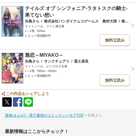
テイルズ オブ シンフォニア-ラタトスクの騎士-
果てない想い
矢島さら
/
株式会社バンダイナムコゲームス 奥村大悟
/
株式会社バンダイナムコゲームス
ライトノベル、ファミ通文庫
1～2巻
640pt
レビュー投稿数0件
無料立読み
雅恋～MIYAKO～
矢島さら
/
サンクチュアリ
/
冨士原良
ライトノベル、ビーズログ文庫
1～2巻
580pt～600pt
レビュー投稿数0件
無料立読み
この作品をシェアしよう
漫画(まんが)・電子書籍のコミックシーモアTOP
矢島さら
最新情報はここからチェック！