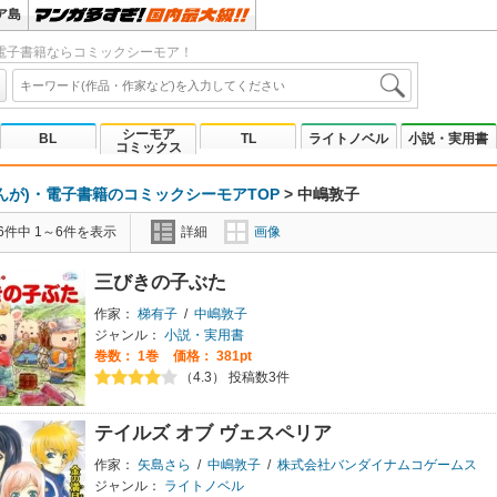
ア島
電子書籍ならコミックシーモア！
シーモア
BL
TL
ライトノベル
小説・実用書
コミックス
んが)・電子書籍のコミックシーモアTOP
>
中嶋敦子
6件中 1～6件を表示
詳細
画像
三びきの子ぶた
作家：
梯有子
/
中嶋敦子
ジャンル：
小説・実用書
巻数：
1巻
価格： 381pt
（4.3） 投稿数3件
テイルズ オブ ヴェスペリア
作家：
矢島さら
/
中嶋敦子
/
株式会社バンダイナムコゲームス
ジャンル：
ライトノベル