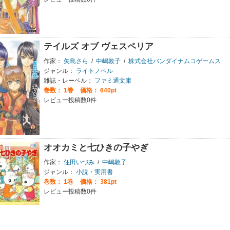
テイルズ オブ ヴェスペリア
作家：
矢島さら
/
中嶋敦子
/
株式会社バンダイナムコゲームス
ジャンル：
ライトノベル
雑誌・レーベル：
ファミ通文庫
巻数：
1巻
価格： 640pt
レビュー投稿数0件
オオカミと七ひきの子やぎ
作家：
住田いづみ
/
中嶋敦子
ジャンル：
小説・実用書
巻数：
1巻
価格： 381pt
レビュー投稿数0件