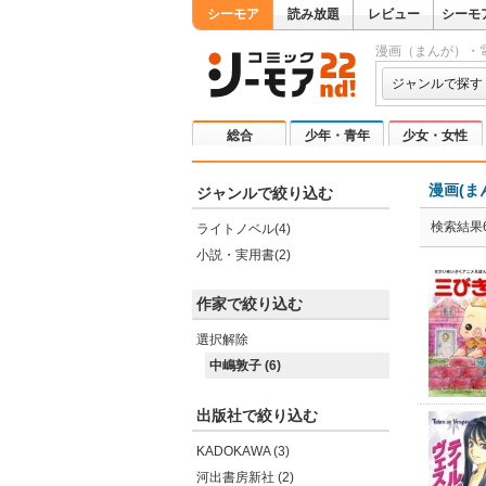
シーモア
読み放題
レビュー
シーモ
漫画（まんが）・
ジャンルで探す
総合
少年・青年
少女・女性
漫画(ま
ジャンルで絞り込む
検索結果
ライトノベル(4)
小説・実用書(2)
作家で絞り込む
選択解除
中嶋敦子 (6)
出版社で絞り込む
KADOKAWA (3)
河出書房新社 (2)