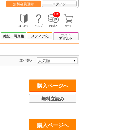
無料会員登録
ログイン
UP!
はじめて
ヘルプ
PT購入
カート
ライト
雑誌・写真集
メディア化
アダルト
並べ替え:
購入ページへ
無料立読み
購入ページへ