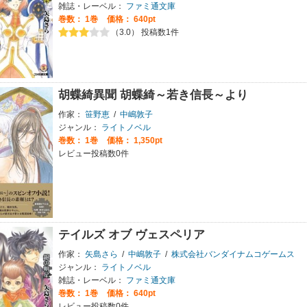
雑誌・レーベル：
ファミ通文庫
巻数：
1巻
価格： 640pt
（3.0） 投稿数1件
胡蝶綺異聞 胡蝶綺～若き信長～より
作家：
笹野恵
/
中嶋敦子
ジャンル：
ライトノベル
巻数：
1巻
価格： 1,350pt
レビュー投稿数0件
テイルズ オブ ヴェスペリア
作家：
矢島さら
/
中嶋敦子
/
株式会社バンダイナムコゲームス
ジャンル：
ライトノベル
雑誌・レーベル：
ファミ通文庫
巻数：
1巻
価格： 640pt
レビュー投稿数0件