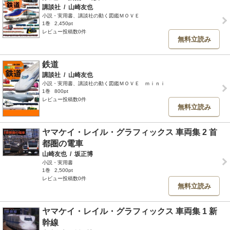
講談社
/
山崎友也
小説・実用書、講談社の動く図鑑ＭＯＶＥ
1巻
2,450pt
レビュー投稿数0件
無料立読み
鉄道
講談社
/
山崎友也
小説・実用書、講談社の動く図鑑ＭＯＶＥ ｍｉｎｉ
1巻
800pt
レビュー投稿数0件
無料立読み
ヤマケイ・レイル・グラフィックス 車両集 2 首
都圏の電車
山崎友也
/
坂正博
小説・実用書
1巻
2,500pt
レビュー投稿数0件
無料立読み
ヤマケイ・レイル・グラフィックス 車両集 1 新
幹線