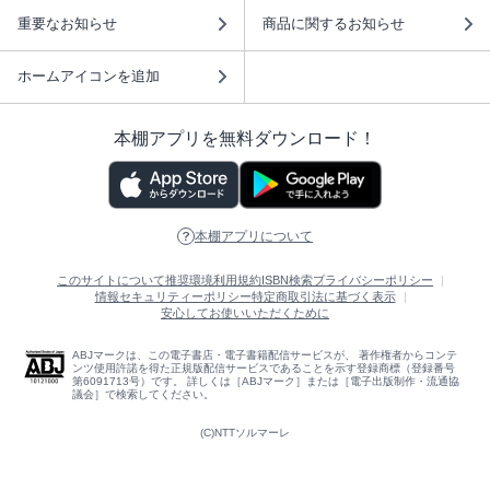
重要なお知らせ
商品に関するお知らせ
ホームアイコンを追加
本棚アプリを無料ダウンロード！
本棚アプリについて
このサイトについて
推奨環境
利用規約
ISBN検索
プライバシーポリシー
情報セキュリティーポリシー
特定商取引法に基づく表示
安心してお使いいただくために
ABJマークは、この電子書店・電子書籍配信サービスが、 著作権者からコンテ
ンツ使用許諾を得た正規版配信サービスであることを示す登録商標（登録番号
第6091713号）です。 詳しくは［ABJマーク］または［電子出版制作・流通協
議会］で検索してください。
(C)NTTソルマーレ