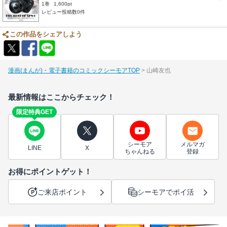
1巻
1,600pt
レビュー投稿数0件
この作品をシェアしよう
漫画(まんが)・電子書籍のコミックシーモアTOP
山崎友也
最新情報はここからチェック！
限定特典GET
シーモア
メルマガ
LINE
X
ちゃんねる
登録
お得にポイントゲット！
ご来店ポイント
シーモアでポイ活