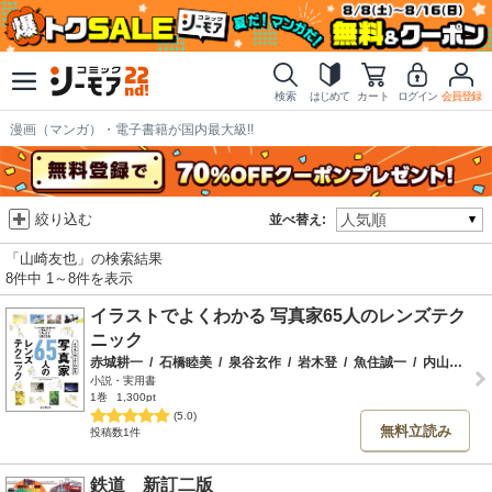
検索
はじめて
カート
ログイン
会員登録
漫画（マンガ）・電子書籍が国内最大級!!
絞り込む
並べ替え:
「山崎友也」の検索結果
8件中 1～8件を表示
イラストでよくわかる 写真家65人のレンズテク
ニック
赤城耕一
/
石橋睦美
/
泉谷玄作
/
岩木登
/
魚住誠一
/
内山晟
/
内
小説・実用書
1巻
1,300pt
(5.0)
無料立読み
投稿数1件
鉄道 新訂二版