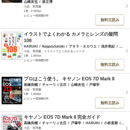
山崎友也
/
坂正博
小説・実用書
1巻
2,500pt
レビュー投稿数0件
無料立読み
イラストでよくわかる カメラとレンズの疑問
108
HARUKI
/
NagataSatoki
/
アキラ・タカウエ
/
浅井美紀
/
五十嵐健太
小説・実用書、イラストでよくわかるシリーズ
1巻
1,600pt
レビュー投稿数0件
無料立読み
プロはこう使う。 キヤノン EOS 7D Mark II
高橋良輔
/
チャーリィ古庄
/
山崎友也
/
戸塚学
小説・実用書
1巻
1,800pt
レビュー投稿数0件
無料立読み
キヤノン EOS 7D Mark II 完全ガイド
高橋良輔
/
チャーリィ古庄
/
戸塚学
/
HARUKI
/
小林直樹
/
福田
小説・実用書