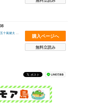
無料立読み
8
五十嵐健太
/
泉谷玄作
/
上田晃司
/
上原ゼンジ
/
魚住誠一
/
内山晟
/
大村祐里
購入ページへ
無料立読み