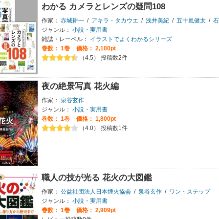
わかる カメラとレンズの疑問108
作家：
赤城耕一
/
アキラ・タカウエ
/
浅井美紀
/
五十嵐健太
/
石
ジャンル：
小説・実用書
雑誌・レーベル：
イラストでよくわかるシリーズ
巻数：
1巻
価格： 2,100pt
（4.5） 投稿数2件
夜の絶景写真 花火編
作家：
泉谷玄作
ジャンル：
小説・実用書
巻数：
1巻
価格： 1,800pt
（4.0） 投稿数1件
職人の技が光る 花火の大図鑑
作家：
公益社団法人日本煙火協会
/
泉谷玄作
/
ワン・ステップ
ジャンル：
小説・実用書
巻数：
1巻
価格： 2,909pt