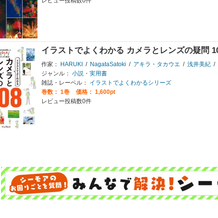
レビュー投稿数0件
イラストでよくわかる カメラとレンズの疑問 10
作家：
HARUKI
/
NagataSatoki
/
アキラ・タカウエ
/
浅井美紀
/
ジャンル：
小説・実用書
雑誌・レーベル：
イラストでよくわかるシリーズ
巻数：
1巻
価格： 1,600pt
レビュー投稿数0件