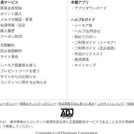
会員サービス
本棚アプリ
新規会員登録
アプリダウンロード
ポイント購入
メルマガ確認・変更
ヘルプ&ガイド
会員情報・設定
シーモア島
購入履歴
ヘルプ/お問合せ
クーポンBOX
初めての方へ
ご利用ガイド（シーモア）
月額解約
ご利用ガイド（読み放題）
読み放題解約
作品のリクエスト
サイト退会
推奨環境
シーモア図書券を使う
サイトマップ
プレゼントコードを使う
サイトからのお知らせ
コンテンツに関するお知らせ
シーポリシー
|
情報セキュリティポリシー
|
特定商取引法に基づく表示
|
このサイトについて
|
ISB
スが、 著作権者からコンテンツ使用許諾を得た正規版配信サービスであることを示す登録商標（
会］で検索してください。
Copyright (c) NTTsolmare.Corporation.