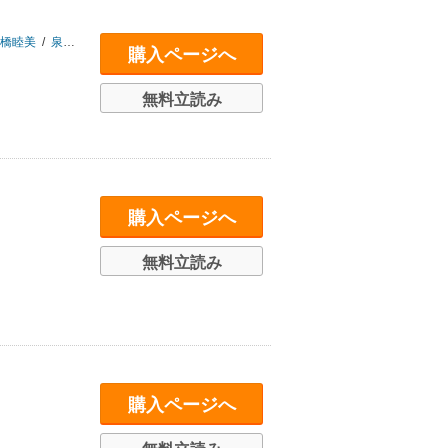
橋睦美
/
泉谷玄作
/
岩木登
/
上田晃司
/
上原ゼンジ
/
魚住誠一
/
内山晟
/
内山
購入ページへ
無料立読み
購入ページへ
無料立読み
購入ページへ