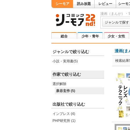
シーモア
読み放題
レビュー
シーモ
漫画（まんが）・
ジャンルで探す
総合
少年・青年
少女・女性
漫画(ま
ジャンルで絞り込む
検索結果
小説・実用書(5)
作家で絞り込む
選択解除
泉谷玄作 (5)
出版社で絞り込む
インプレス (4)
PHP研究所 (1)