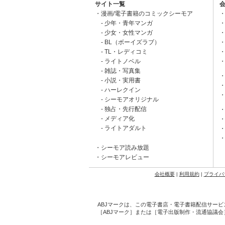
サイト一覧
漫画/電子書籍のコミックシーモア
少年・青年マンガ
少女・女性マンガ
BL（ボーイズラブ）
TL・レディコミ
ライトノベル
雑誌・写真集
小説・実用書
ハーレクイン
シーモアオリジナル
独占・先行配信
メディア化
ライトアダルト
シーモア読み放題
シーモアレビュー
会社概要
|
利用規約
|
プライバ
ABJマークは、この電子書店・電子書籍配信サービ
［ABJマーク］または［電子出版制作・流通協議