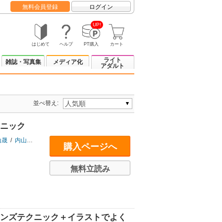
無料会員登録
ログイン
UP!
はじめて
ヘルプ
PT購入
カート
ライト
雑誌・写真集
メディア化
アダルト
並べ替え:
クニック
山晟
/
内山慎吾
/
海野和男
/
大村祐里子
/
大和田良
/
尾園暁
/
かくたみほ
/
門井
購入ページへ
無料立読み
レンズテクニック＋イラストでよく