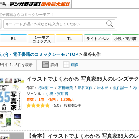
ア島
電子書籍ならコミックシーモア！
シーモア
BL
TL
ライトノベル
小説・実用書
コミックス
んが)・電子書籍のコミックシーモアTOP
>
泉谷玄作
5件中 1～5件を表示
詳細
画像
イラストでよくわかる 写真家65人のレンズテ
作家：
赤城耕一
/
石橋睦美
/
泉谷玄作
/
岩木登
/
魚住誠一
/
内
ジャンル：
小説・実用書
巻数：
1巻
価格： 1,300pt
（5.0） 投稿数1件
【合本】イラストでよくわかる 写真家65人の