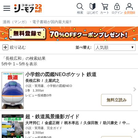
検索
はじめて
カート
ログイン
会員登録
漫画（マンガ）・電子書籍が国内最大級!!
絞り込む
並べ替え:
「長根広和」の検索結果
5件中 1～5件を表示
小学館の図鑑NEOポケット 鉄道
長根広和
/
土屋武之
小説・実用書、小学館の図鑑NEO
1巻
1,300pt
レビュー投稿数0件
無料立読み
超・鉄道風景撮影ガイド
大坪邦仁
/
金盛正樹
/
柄木孝志
/
久保田敦
/
助川康史
/
中井精也
小説・実用書、完全ガイド
1巻
2,500pt
レビュー投稿数0件