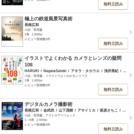
無料立読み
極上の鉄道風景写真術
長根広和
小説・実用書
1巻
1,840pt
レビュー投稿数0件
無料立読み
イラストでよくわかる カメラとレンズの疑問
108
HARUKI
/
NagataSatoki
/
アキラ・タカウエ
/
浅井美紀
/
五十嵐健太
小説・実用書、イラストでよくわかるシリーズ
1巻
1,600pt
レビュー投稿数0件
無料立読み
デジタルカメラ撮影術
長根広和
/
金武武
/
山下茂樹
/
アサイミカ
/
萩原さちこ
/
戸塚学
小説・実用書、アストロアーツムック
1～6巻
2,000pt
レビュー投稿数0件
無料立読み