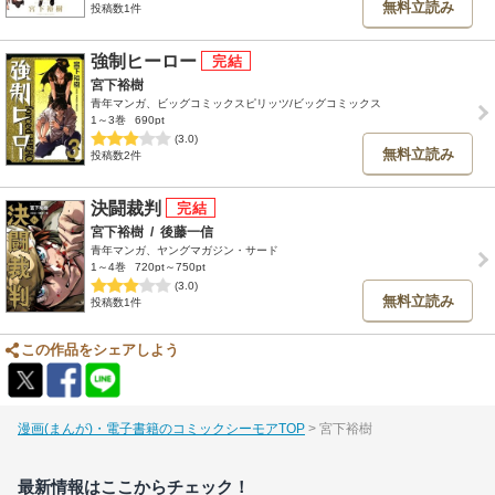
無料立読み
投稿数1件
強制ヒーロー
宮下裕樹
青年マンガ、ビッグコミックスピリッツ/ビッグコミックス
1～3巻
690pt
(3.0)
無料立読み
投稿数2件
決闘裁判
宮下裕樹
/
後藤一信
青年マンガ、ヤングマガジン・サード
1～4巻
720pt～750pt
(3.0)
無料立読み
投稿数1件
この作品をシェアしよう
漫画(まんが)・電子書籍のコミックシーモアTOP
宮下裕樹
最新情報はここからチェック！