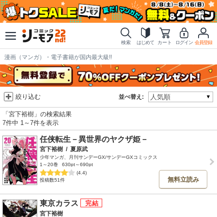
検索
はじめて
カート
ログイン
会員登録
漫画（マンガ）・電子書籍が国内最大級!!
絞り込む
並べ替え:
「宮下裕樹」の検索結果
7件中 1～7件を表示
任侠転生－異世界のヤクザ姫－
宮下裕樹
/
夏原武
少年マンガ、月刊サンデーGX/サンデーGXコミックス
1～20巻
630pt～690pt
(4.4)
無料立読み
投稿数51件
東京カラス
宮下裕樹