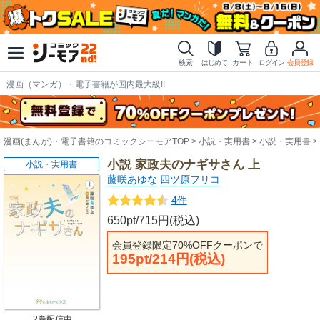
検索
はじめて
カート
ログイン
会員登録
漫画（マンガ）・電子書籍が国内最大級!!
漫画(まんが)・電子書籍のコミックシーモアTOP
小説・実用書
小説・実用書
小説 家政夫のナギサさん 上
小説・実用書
藤咲あゆな
四ツ原フリコ
4件
650pt/715円(税込)
会員登録限定70%OFFクーポンで
195pt/214円(税込)
2巻配信中