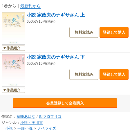
1巻から
｜
最新刊から
小説 家政夫のナギサさん 上
650pt/715円(税込)
無料立読み
登録して購入
作品紹介
小説 家政夫のナギサさん 下
650pt/715円(税込)
無料立読み
登録して購入
作品紹介
会員登録して全巻購入
作家名：
藤咲あゆな
/
四ツ原フリコ
ジャンル：
小説・実用書
小説
>
一般小説
>
ノベライズ