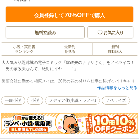
70%OFF
会員登録して
で購入
無料立読み
お気に入り
小説・実用書
最新刊
新刊
ランキング
を見る
自動購入
大人気＆話題沸騰の電子コミック「家政夫のナギサさん」をノベライズ！
「男の家政夫なんて、絶対にイヤ――！」
製薬会社に勤める相原メイは、20代の花の盛りを仕事に捧げるバリキャリ
OL。周囲も一目置く仕事ぶりだが生活能力皆無で、せっかく購入したマン
作品情報をもっと見る
ションも汚部屋と成り果てる。そんなメイが “お母さん力MAX”なおじさん
の家政夫・鴫野ナギサを雇うことになって…!?四ツ原フリコ原作の人気コ
一般小説
小説
メディア化(小説・ラノベ)
ノベライズ
ミックを、オリジナルエピソードも交えて小説化!!