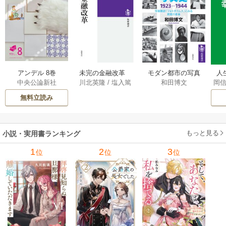
アンデル 8巻
未完の金融改革
モダン都市の写真
人
中央公論新社
川北英隆
/
塩入篤
和田博文
岡
――池尾和人の政
史 1923－1944
教
策実践 1巻
――写真雑誌「フ
の
無料立読み
ォトタイムス」に
みる視覚の革命 1巻
もっと見る
小説・実用書ランキング
1
2
3
位
位
位