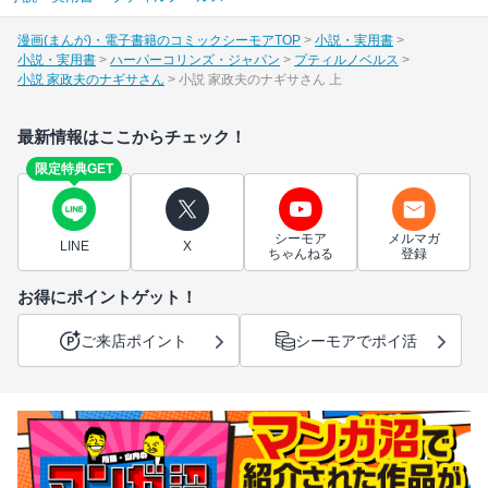
漫画(まんが)・電子書籍のコミックシーモアTOP
小説・実用書
小説・実用書
ハーパーコリンズ・ジャパン
プティルノベルス
小説 家政夫のナギサさん
小説 家政夫のナギサさん 上
最新情報はここからチェック！
限定特典GET
シーモア
メルマガ
LINE
X
ちゃんねる
登録
お得にポイントゲット！
ご来店ポイント
シーモアでポイ活