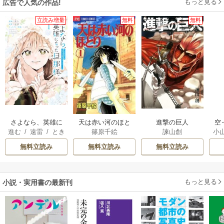
もっと見る
広告で人気の作品!
立読み増量
無料
無料
さよなら、英雄に
天は赤い河のほと
進撃の巨人
空
進む
/
遠雷
/
とき
篠原千絵
諫山創
小
なった旦那様 ～
り
間
ただ祈るだけの役
が
無料立読み
無料立読み
無料立読み
立たずな妻のはず
陛
でしたが……～
もっと見る
小説・実用書の最新刊