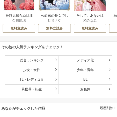
拝啓見知らぬ旦那
公爵家の長女でし
そして、あなたは
久川航璃
鈴音さや
柏みなみ
様、離婚していた
た
私を捨てる
だきます
無料立読み
無料立読み
無料立読み
その他の人気ランキングをチェック！
総合ランキング
メディア化
少女・女性
少年・青年
TL・レディコミ
BL
異世界・転生
お色気
履歴削除
あなたがチェックした作品