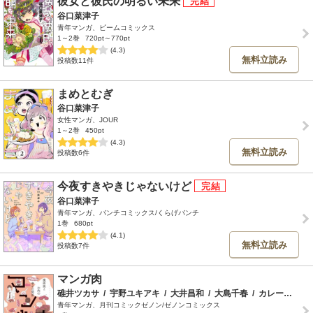
彼女と彼氏の明るい未来
谷口菜津子
青年マンガ、ビームコミックス
1～2巻
720pt～770pt
(4.3)
無料立読み
投稿数11件
まめとむぎ
谷口菜津子
女性マンガ、JOUR
1～2巻
450pt
(4.3)
無料立読み
投稿数6件
今夜すきやきじゃないけど
谷口菜津子
青年マンガ、バンチコミックス/くらげバンチ
1巻
680pt
(4.1)
無料立読み
投稿数7件
マンガ肉
碓井ツカサ
/
宇野ユキアキ
/
大井昌和
/
大島千春
/
カレー沢薫
/
青年マンガ、月刊コミックゼノン/ゼノンコミックス