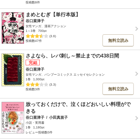
投稿数8件
まめとむぎ【単行本版】
谷口菜津子
女性マンガ、漫画アクション
1～3巻
700pt
(3.6)
無料立読み
投稿数47件
さよなら、レバ刺し～禁止までの438日間
谷口菜津子
女性マンガ、バンブーコミックス エッセイセレクション
1巻
1,000pt
(3.3)
無料立読み
投稿数3件
放っておくだけで、泣くほどおいしい料理がで
きる
谷口菜津子
/
小田真規子
小説・実用書
1巻
1,180pt
レビュー投稿数0件