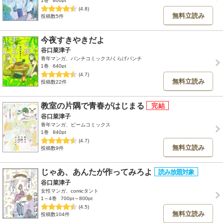
1巻
800pt
(4.8)
無料立読み
投稿数5件
今夜すきやきだよ
谷口菜津子
青年マンガ、バンチコミックス/くらげバンチ
1巻
640pt
(4.7)
無料立読み
投稿数22件
教室の片隅で青春がはじまる
谷口菜津子
青年マンガ、ビームコミックス
1巻
840pt
(4.7)
無料立読み
投稿数9件
じゃあ、あんたが作ってみろよ
谷口菜津子
女性マンガ、comicタント
1～4巻
700pt～800pt
(4.5)
無料立読み
投稿数104件