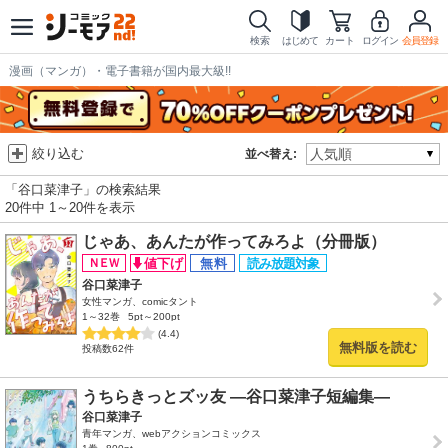
検索
はじめて
カート
ログイン
会員登録
漫画（マンガ）・電子書籍が国内最大級!!
絞り込む
並べ替え:
「谷口菜津子」の検索結果
20件中 1～20件を表示
じゃあ、あんたが作ってみろよ（分冊版）
谷口菜津子
女性マンガ、comicタント
1～32巻
5pt～200pt
(4.4)
無料版を読む
投稿数62件
うちらきっとズッ友 ―谷口菜津子短編集―
谷口菜津子
青年マンガ、webアクションコミックス