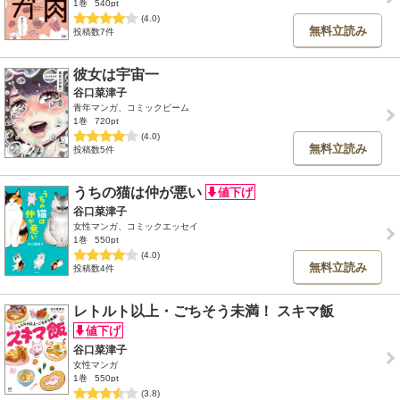
1巻
540pt
(4.0)
無料立読み
投稿数7件
彼女は宇宙一
谷口菜津子
青年マンガ、コミックビーム
1巻
720pt
(4.0)
無料立読み
投稿数5件
うちの猫は仲が悪い
谷口菜津子
女性マンガ、コミックエッセイ
1巻
550pt
(4.0)
無料立読み
投稿数4件
レトルト以上・ごちそう未満！ スキマ飯
谷口菜津子
女性マンガ
1巻
550pt
(3.8)