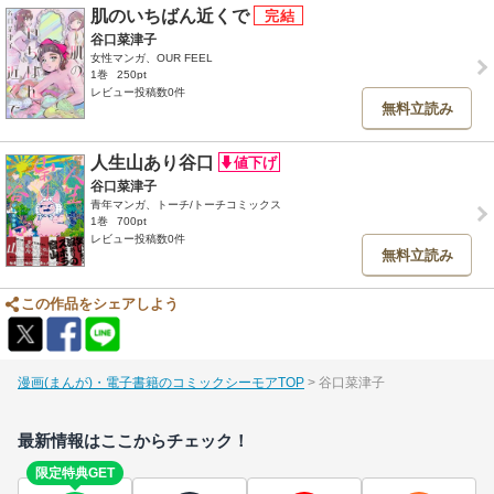
肌のいちばん近くで
谷口菜津子
女性マンガ、OUR FEEL
1巻
250pt
レビュー投稿数0件
無料立読み
人生山あり谷口
谷口菜津子
青年マンガ、トーチ/トーチコミックス
1巻
700pt
レビュー投稿数0件
無料立読み
この作品をシェアしよう
漫画(まんが)・電子書籍のコミックシーモアTOP
谷口菜津子
最新情報はここからチェック！
限定特典GET