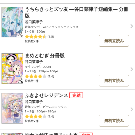
うちらきっとズッ友 ―谷口菜津子短編集― 分冊
版
谷口菜津子
青年マンガ、webアクションコミックス
1～6巻
150pt
(4.5)
無料立読み
投稿数2件
まめとむぎ 分冊版
谷口菜津子
女性マンガ、JOUR
1～21巻
150pt～160pt
(4.4)
無料立読み
投稿数8件
ふきよせレジデンス
谷口菜津子
青年マンガ、ビームコミックス
1～2巻
800pt～820pt
(4.4)
無料立読み
投稿数7件