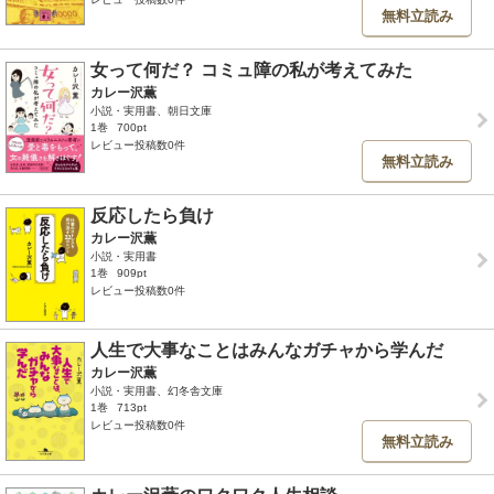
無料立読み
女って何だ？ コミュ障の私が考えてみた
カレー沢薫
小説・実用書、朝日文庫
1巻
700pt
レビュー投稿数0件
無料立読み
反応したら負け
カレー沢薫
小説・実用書
1巻
909pt
レビュー投稿数0件
人生で大事なことはみんなガチャから学んだ
カレー沢薫
小説・実用書、幻冬舎文庫
1巻
713pt
レビュー投稿数0件
無料立読み