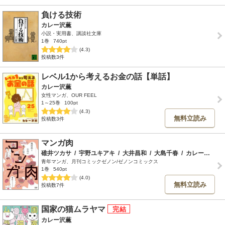
負ける技術
カレー沢薫
小説・実用書、講談社文庫
1巻
740pt
(4.3)
投稿数3件
レベル1から考えるお金の話【単話】
カレー沢薫
女性マンガ、OUR FEEL
1～25巻
100pt
(4.3)
無料立読み
投稿数3件
マンガ肉
碓井ツカサ
/
宇野ユキアキ
/
大井昌和
/
大島千春
/
カレー沢薫
/
青年マンガ、月刊コミックゼノン/ゼノンコミックス
1巻
540pt
(4.0)
無料立読み
投稿数7件
国家の猫ムラヤマ
カレー沢薫