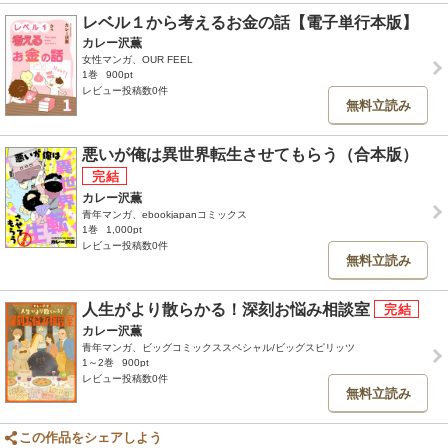
レベル１から考えるお金の話【電子単行本版】
カレー沢薫
女性マンガ、OUR FEEL
1巻
900pt
レビュー投稿数0件
無料立読み
悪いが俺は異世界転生させてもらう（合本版）
カレー沢薫
青年マンガ、ebookjapanコミックス
1巻
1,000pt
レビュー投稿数0件
無料立読み
人生がより散らかる！深刻お悩み相談室
カレー沢薫
青年マンガ、ビッグコミックススペシャル/ビッグスピリッツ
1～2巻
900pt
レビュー投稿数0件
無料立読み
この作品をシェアしよう