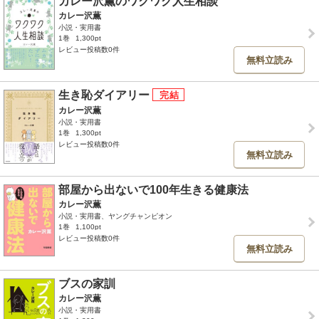
カレー沢薫のワクワク人生相談
カレー沢薫
小説・実用書
1巻
1,300pt
レビュー投稿数0件
無料立読み
生き恥ダイアリー
カレー沢薫
小説・実用書
1巻
1,300pt
レビュー投稿数0件
無料立読み
部屋から出ないで100年生きる健康法
カレー沢薫
小説・実用書、ヤングチャンピオン
1巻
1,100pt
レビュー投稿数0件
無料立読み
ブスの家訓
カレー沢薫
小説・実用書