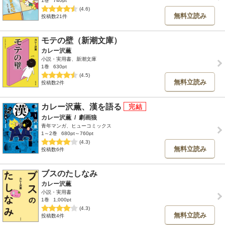
1巻
740pt
(4.6)
無料立読み
投稿数21件
モテの壁（新潮文庫）
カレー沢薫
小説・実用書、新潮文庫
1巻
630pt
(4.5)
無料立読み
投稿数2件
カレー沢薫、漢を語る
カレー沢薫
/
劇画狼
青年マンガ、ヒューコミックス
1～2巻
680pt～760pt
(4.3)
無料立読み
投稿数6件
ブスのたしなみ
カレー沢薫
小説・実用書
1巻
1,000pt
(4.3)
無料立読み
投稿数4件