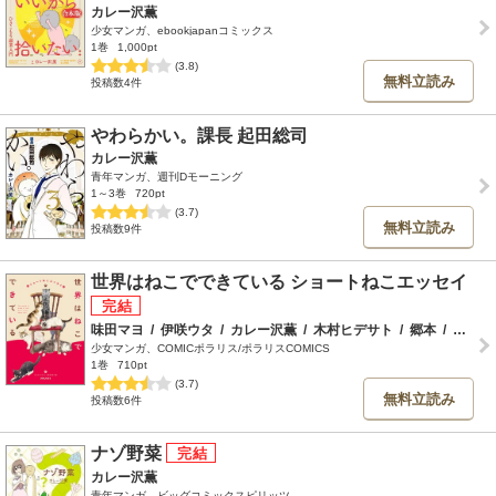
カレー沢薫
少女マンガ、ebookjapanコミックス
1巻
1,000pt
(3.8)
無料立読み
投稿数4件
やわらかい。課長 起田総司
カレー沢薫
青年マンガ、週刊Dモーニング
1～3巻
720pt
(3.7)
無料立読み
投稿数9件
世界はねこでできている ショートねこエッセイ
味田マヨ
/
伊咲ウタ
/
カレー沢薫
/
木村ヒデサト
/
郷本
/
北郷海
少女マンガ、COMICポラリス/ポラリスCOMICS
1巻
710pt
(3.7)
無料立読み
投稿数6件
ナゾ野菜
カレー沢薫
青年マンガ、ビッグコミックスピリッツ