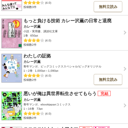
(4.0)
無料立読み
投稿数3件
もっと負ける技術 カレー沢薫の日常と退廃
カレー沢薫
小説・実用書、講談社文庫
1巻
650pt
(4.0)
投稿数2件
わたしの証拠
カレー沢薫
青年マンガ、ビッグコミックススペシャル/ビッグオリジナル
1～2巻
1,000pt～1,090pt
(4.0)
無料立読み
投稿数2件
悪いが俺は異世界転生させてもらう
カレー沢薫
青年マンガ、ebookjapanコミックス
1～16巻
73pt
(4.0)
投稿数2件