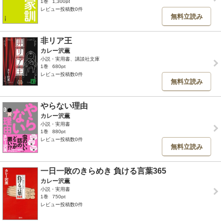
1巻
1,300pt
レビュー投稿数0件
無料立読み
非リア王
カレー沢薫
小説・実用書、講談社文庫
1巻
680pt
レビュー投稿数0件
無料立読み
やらない理由
カレー沢薫
小説・実用書
1巻
880pt
レビュー投稿数0件
無料立読み
一日一敗のきらめき 負ける言葉365
カレー沢薫
小説・実用書
1巻
750pt
レビュー投稿数0件