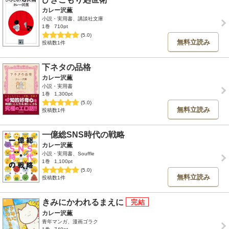
カレー沢薫
小説・実用書、講談社文庫
1巻
710pt
(5.0)
無料立読み
投稿数1件
下ネタの品格
カレー沢薫
小説・実用書
1巻
1,300pt
(5.0)
無料立読み
投稿数1件
一億総SNS時代の戦略
カレー沢薫
小説・実用書、Souffle
1巻
1,100pt
(5.0)
無料立読み
投稿数1件
きみにかわれるまえに
カレー沢薫
青年マンガ、漫画ゴラク