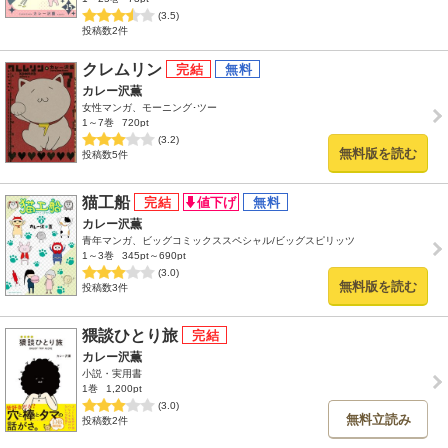
(3.5)
投稿数2件
クレムリン
カレー沢薫
女性マンガ、モーニング･ツー
1～7巻
720pt
(3.2)
無料版を読む
投稿数5件
猫工船
カレー沢薫
青年マンガ、ビッグコミックススペシャル/ビッグスピリッツ
1～3巻
345pt～690pt
(3.0)
無料版を読む
投稿数3件
猥談ひとり旅
カレー沢薫
小説・実用書
1巻
1,200pt
(3.0)
無料立読み
投稿数2件