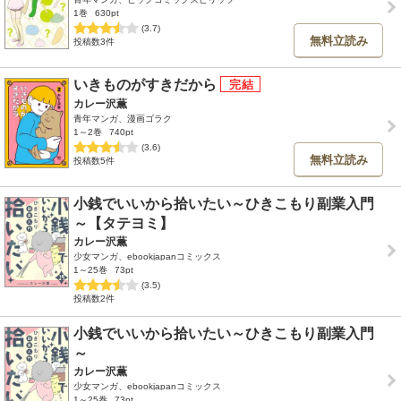
1巻
630pt
(3.7)
無料立読み
投稿数3件
いきものがすきだから
カレー沢薫
青年マンガ、漫画ゴラク
1～2巻
740pt
(3.6)
無料立読み
投稿数5件
小銭でいいから拾いたい～ひきこもり副業入門
～【タテヨミ】
カレー沢薫
少女マンガ、ebookjapanコミックス
1～25巻
73pt
(3.5)
投稿数2件
小銭でいいから拾いたい～ひきこもり副業入門
～
カレー沢薫
少女マンガ、ebookjapanコミックス
1～25巻
73pt