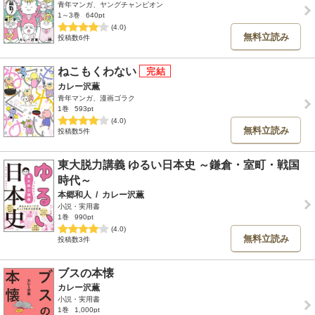
青年マンガ、ヤングチャンピオン
1～3巻
640pt
(4.0)
無料立読み
投稿数6件
ねこもくわない
カレー沢薫
青年マンガ、漫画ゴラク
1巻
593pt
(4.0)
無料立読み
投稿数5件
東大脱力講義 ゆるい日本史 ～鎌倉・室町・戦国
時代～
本郷和人
/
カレー沢薫
小説・実用書
1巻
990pt
(4.0)
無料立読み
投稿数3件
ブスの本懐
カレー沢薫
小説・実用書
1巻
1,000pt