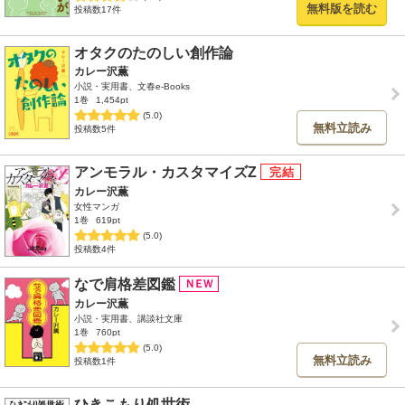
無料版を読む
投稿数17件
オタクのたのしい創作論
カレー沢薫
小説・実用書、文春e-Books
1巻
1,454pt
(5.0)
無料立読み
投稿数5件
アンモラル・カスタマイズZ
カレー沢薫
女性マンガ
1巻
619pt
(5.0)
投稿数4件
なで肩格差図鑑
カレー沢薫
小説・実用書、講談社文庫
1巻
760pt
(5.0)
無料立読み
投稿数1件
ひきこもり処世術