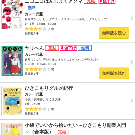
ニコニコはんしょくアクマ
カレー沢薫
青年マンガ、ビッグコミックススペシャル/ビッグスピリッツ
1～5巻
345pt～690pt
(3.9)
無料版を読む
投稿数9件
ヤリへん
カレー沢薫
青年マンガ、デジタルコミックコレクション/デジコレ
1～6巻
400pt～800pt
(3.9)
無料版を読む
投稿数7件
ひきこもりグルメ紀行
カレー沢薫
小説・実用書、ちくま文庫
1巻
760pt
(3.8)
投稿数5件
小銭でいいから拾いたい～ひきこもり副業入門
～（合本版）