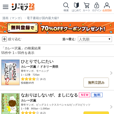
検索
はじめて
カート
ログイン
会員登録
漫画（マンガ）・電子書籍が国内最大級!!
絞り込む
並べ替え:
「カレー沢薫」の検索結果
55件中 1～55件を表示
ひとりでしにたい
カレー沢薫
/
ドネリー美咲
青年マンガ、モーニング
1～12巻
720pt
(4.2)
無料立読み
投稿数95件
なおりはしないが、ましになる
カレー沢薫
青年マンガ、ビッグコミックススペシャル/ビッグスピリッツ
1～5巻
900pt～1,090pt
(4.2)