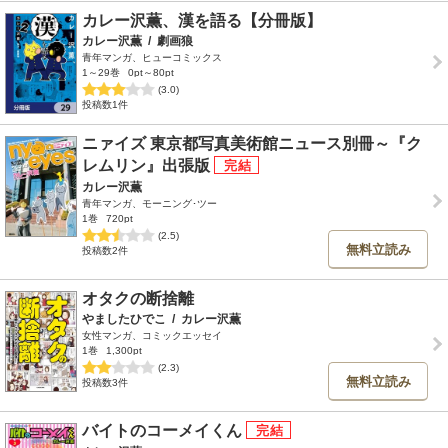
カレー沢薫、漢を語る【分冊版】
カレー沢薫
/
劇画狼
青年マンガ、ヒューコミックス
1～29巻
0pt～80pt
(3.0)
投稿数1件
ニァイズ 東京都写真美術館ニュース別冊～『ク
レムリン』出張版
カレー沢薫
青年マンガ、モーニング･ツー
1巻
720pt
(2.5)
無料立読み
投稿数2件
オタクの断捨離
やましたひでこ
/
カレー沢薫
女性マンガ、コミックエッセイ
1巻
1,300pt
(2.3)
無料立読み
投稿数3件
バイトのコーメイくん