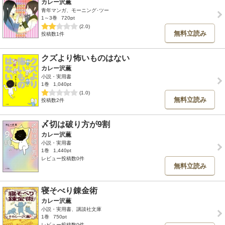
カレー沢薫
青年マンガ、モーニング･ツー
1～3巻
720pt
(2.0)
無料立読み
投稿数1件
クズより怖いものはない
カレー沢薫
小説・実用書
1巻
1,040pt
(1.0)
無料立読み
投稿数2件
〆切は破り方が9割
カレー沢薫
小説・実用書
1巻
1,440pt
レビュー投稿数0件
無料立読み
寝そべり錬金術
カレー沢薫
小説・実用書、講談社文庫
1巻
750pt
レビュー投稿数0件