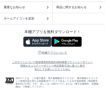
重要なお知らせ
商品に関するお知らせ
ホームアイコンを追加
本棚アプリを無料ダウンロード！
本棚アプリについて
このサイトについて
推奨環境
利用規約
ISBN検索
プライバシーポリシー
情報セキュリティーポリシー
特定商取引法に基づく表示
安心してお使いいただくために
ABJマークは、この電子書店・電子書籍配信サービスが、 著作権者からコンテ
ンツ使用許諾を得た正規版配信サービスであることを示す登録商標（登録番号
第6091713号）です。 詳しくは［ABJマーク］または［電子出版制作・流通協
議会］で検索してください。
(C)NTTソルマーレ