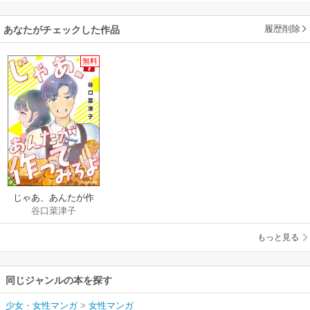
履歴削除
あなたがチェックした作品
無料
じゃあ、あんたが作
谷口菜津子
ってみろよ（分冊
版）
もっと見る
同じジャンルの本を探す
少女・女性マンガ
>
女性マンガ