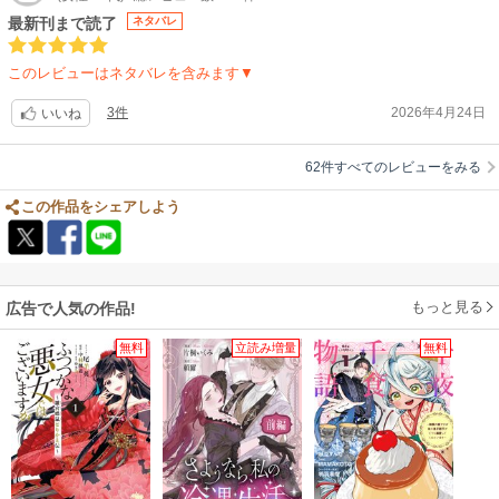
最新刊まで読了
ネタバレ
このレビューはネタバレを含みます▼
3件
2026年4月24日
いいね
62件すべてのレビューをみる
この作品をシェアしよう
もっと見る
広告で人気の作品!
無料
立読み増量
無料