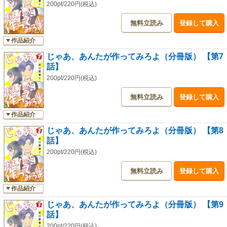
200pt/220円(税込)
無料立読み
登録して購入
作品紹介
じゃあ、あんたが作ってみろよ（分冊版） 【第7
話】
200pt/220円(税込)
無料立読み
登録して購入
作品紹介
じゃあ、あんたが作ってみろよ（分冊版） 【第8
話】
200pt/220円(税込)
無料立読み
登録して購入
作品紹介
じゃあ、あんたが作ってみろよ（分冊版） 【第9
話】
200pt/220円(税込)