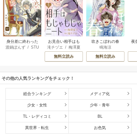
身分差に終わった
お見合い相手はも
吹きこぼれの春
夜
渡鍋ぽんず
/
STU
滝チヅエ
/
梅澤夏
鳴海涼
恋を、今さらです
じゃもじゃニート
は
DIO ZOON
子（エブリスタ）
が。
さ
無料立読み
無料立読み
その他の人気ランキングをチェック！
総合ランキング
メディア化
少女・女性
少年・青年
TL・レディコミ
BL
異世界・転生
お色気