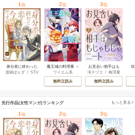
1
2
3
位
位
位
身分差に終わった
魔王城の料理番 ～
お見合い相手はも
渡鍋ぽんず
/
STU
ワイエム系
滝チヅエ
/
梅澤夏
恋を、今さらです
コワモテ魔族ばか
じゃもじゃニート
DIO ZOON
子（エブリスタ）
が。
りだけど、ホワイ
無料立読み
無料立読み
トな職場です～
もっと見る
先行作品(女性マンガ)ランキング
1
2
3
位
位
位