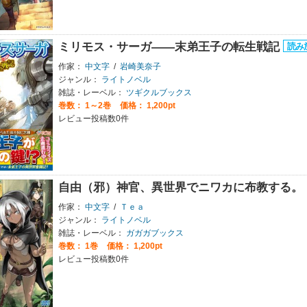
ミリモス・サーガ――末弟王子の転生戦記
作家：
中文字
/
岩崎美奈子
ジャンル：
ライトノベル
雑誌・レーベル：
ツギクルブックス
巻数：
1～2巻
価格： 1,200pt
レビュー投稿数0件
自由（邪）神官、異世界でニワカに布教する。
作家：
中文字
/
Ｔｅａ
ジャンル：
ライトノベル
雑誌・レーベル：
ガガガブックス
巻数：
1巻
価格： 1,200pt
レビュー投稿数0件