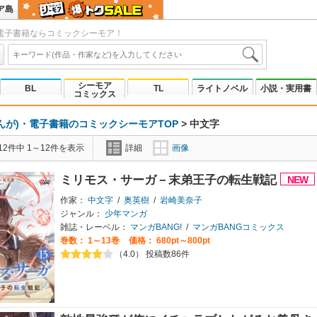
ア島
電子書籍ならコミックシーモア！
シーモア
BL
TL
ライトノベル
小説・実用書
コミックス
んが)・電子書籍のコミックシーモアTOP
>
中文字
2件中 1～12件を表示
詳細
画像
ミリモス・サーガ－末弟王子の転生戦記
作家：
中文字
/
奥英樹
/
岩崎美奈子
ジャンル：
少年マンガ
雑誌・レーベル：
マンガBANG!
/
マンガBANGコミックス
巻数：
1～13巻
価格： 680pt～800pt
（4.0） 投稿数86件