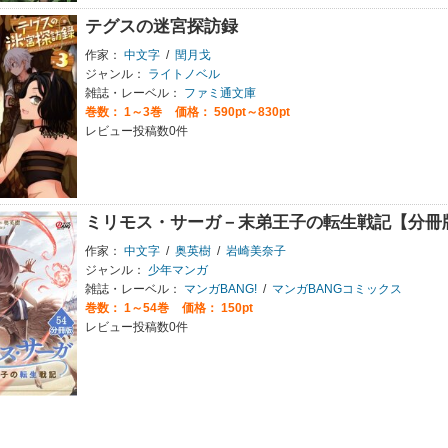
テグスの迷宮探訪録
作家：
中文字
/
閏月戈
ジャンル：
ライトノベル
雑誌・レーベル：
ファミ通文庫
巻数：
1～3巻
価格： 590pt～830pt
レビュー投稿数0件
ミリモス・サーガ－末弟王子の転生戦記【分冊
作家：
中文字
/
奥英樹
/
岩崎美奈子
ジャンル：
少年マンガ
雑誌・レーベル：
マンガBANG!
/
マンガBANGコミックス
巻数：
1～54巻
価格： 150pt
レビュー投稿数0件