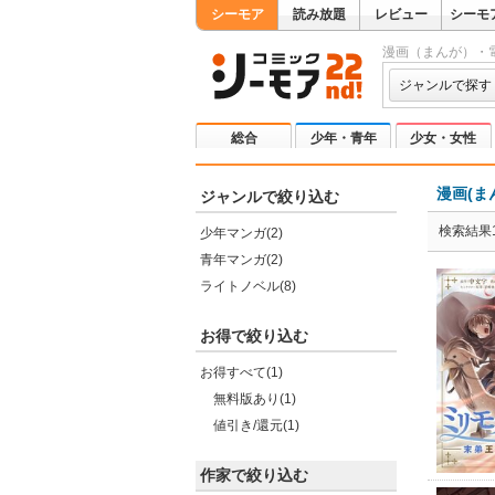
シーモア
読み放題
レビュー
シーモ
漫画（まんが）・
ジャンルで探す
総合
少年・青年
少女・女性
漫画(ま
ジャンルで絞り込む
検索結果1
少年マンガ(2)
青年マンガ(2)
ライトノベル(8)
お得で絞り込む
お得すべて(1)
無料版あり(1)
値引き/還元(1)
作家で絞り込む