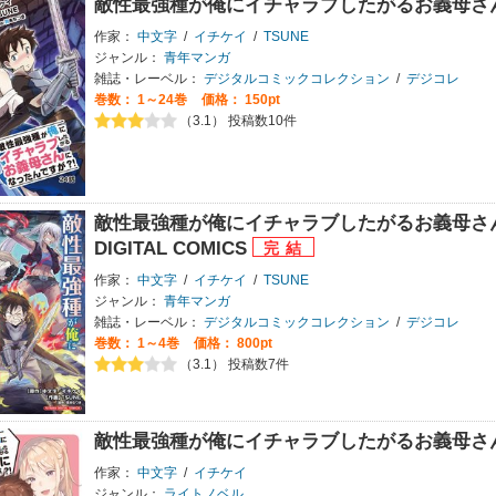
敵性最強種が俺にイチャラブしたがるお義母さ
作家：
中文字
/
イチケイ
/
TSUNE
ジャンル：
青年マンガ
雑誌・レーベル：
デジタルコミックコレクション
/
デジコレ
巻数：
1～24巻
価格： 150pt
（3.1） 投稿数10件
敵性最強種が俺にイチャラブしたがるお義母さん
DIGITAL COMICS
作家：
中文字
/
イチケイ
/
TSUNE
ジャンル：
青年マンガ
雑誌・レーベル：
デジタルコミックコレクション
/
デジコレ
巻数：
1～4巻
価格： 800pt
（3.1） 投稿数7件
敵性最強種が俺にイチャラブしたがるお義母さ
作家：
中文字
/
イチケイ
ジャンル：
ライトノベル