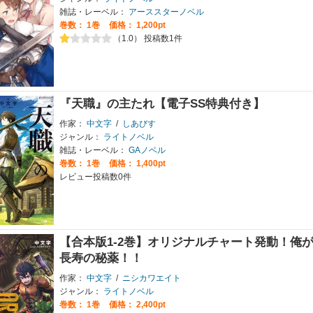
雑誌・レーベル：
アーススターノベル
巻数：
1巻
価格： 1,200pt
（1.0） 投稿数1件
『天職』の主たれ【電子SS特典付き】
作家：
中文字
/
しあびす
ジャンル：
ライトノベル
雑誌・レーベル：
GAノベル
巻数：
1巻
価格： 1,400pt
レビュー投稿数0件
【合本版1-2巻】オリジナルチャート発動！俺
長寿の秘薬！！
作家：
中文字
/
ニシカワエイト
ジャンル：
ライトノベル
巻数：
1巻
価格： 2,400pt