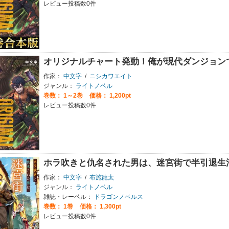
レビュー投稿数0件
オリジナルチャート発動！俺が現代ダンジョン
作家：
中文字
/
ニシカワエイト
ジャンル：
ライトノベル
巻数：
1～2巻
価格： 1,200pt
レビュー投稿数0件
ホラ吹きと仇名された男は、迷宮街で半引退生
作家：
中文字
/
布施龍太
ジャンル：
ライトノベル
雑誌・レーベル：
ドラゴンノベルス
巻数：
1巻
価格： 1,300pt
レビュー投稿数0件