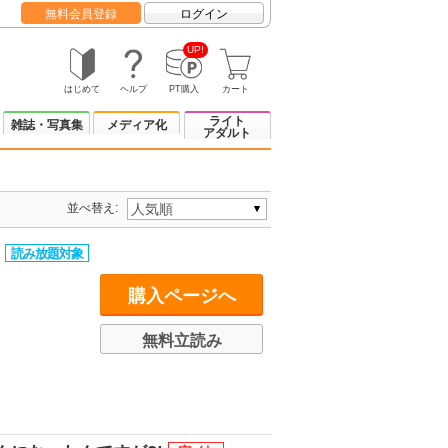
無料会員登録
ログイン
UP!
はじめて
ヘルプ
PT購入
カート
ライト
雑誌・写真集
メディア化
アダルト
並べ替え:
購入ページへ
無料立読み