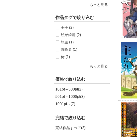
もっと見る
作品タグで絞り込む
王子 (2)
絵が綺麗 (2)
領主 (1)
冒険者 (1)
侍 (1)
もっと見る
価格で絞り込む
101pt～500pt(2)
501pt～1000pt(3)
1001pt～(7)
完結で絞り込む
完結作品すべて(2)