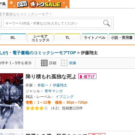
ア島
電子書籍ならコミックシーモア！
シーモア
BL
TL
ライトノベル
小説・実用書
コミックス
んが)・電子書籍のコミックシーモアTOP
>
伊藤翔太
5件中 1～5件を表示
詳細
画像
降り積もれ孤独な死よ
作家：
井龍一
/
伊藤翔太
ジャンル：
青年マンガ
雑誌・レーベル：
イブニング
巻数：
1～12巻
価格： 80pt～720pt
（4.2） 投稿数120件