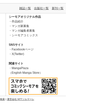
雑誌一覧
出版社一覧
新刊一覧
シーモアオリジナル作品
作品紹介
マンガ家募集
マンガ編集者募集
シーモアコミックス
SNSサイト
Facebookページ
X(Twitter)
関連サイト
MangaPlaza
（English Manga Store）
N検索
|
運営会社 NTTソルマーレ