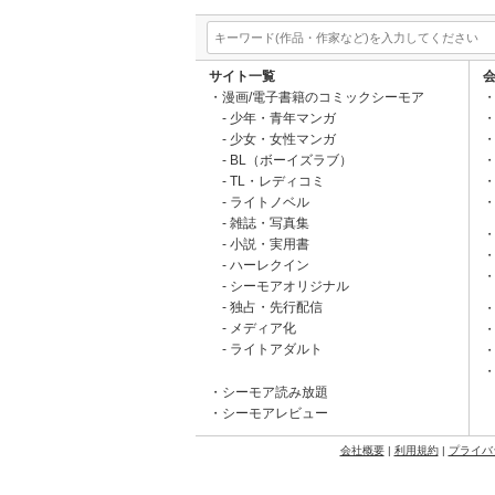
サイト一覧
漫画/電子書籍のコミックシーモア
少年・青年マンガ
少女・女性マンガ
BL（ボーイズラブ）
TL・レディコミ
ライトノベル
雑誌・写真集
小説・実用書
ハーレクイン
シーモアオリジナル
独占・先行配信
メディア化
ライトアダルト
シーモア読み放題
シーモアレビュー
会社概要
|
利用規約
|
プライバ