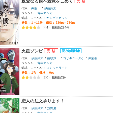
親愛なる僕へ殺意をこめて
作家：
井龍一
/
伊藤翔太
ジャンル：
青年マンガ
雑誌・レーベル：
ヤングマガジン
巻数：
1～11巻
価格： 720pt～730pt
（4.4） 投稿数294件
火星ゾンビ
作家：
伊藤翔太
/
藤咲淳一
/
コザキユースケ
/
伸童舎
ジャンル：
青年マンガ
雑誌・レーベル：
コミックライド
巻数：
1巻
価格： 0pt
（2.0） 投稿数2件
恋人の注文承ります！
作家：
伊藤翔太
/
浅野夏
ジャンル：
青年マンガ