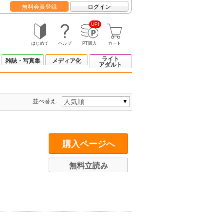
無料会員登録
ログイン
UP!
はじめて
ヘルプ
PT購入
カート
ライト
雑誌・写真集
メディア化
アダルト
並べ替え:
購入ページへ
無料立読み