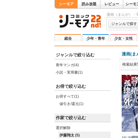
シーモア
読み放題
レビュー
シーモ
漫画（まんが）・
ジャンルで探す
総合
少年・青年
少女・女性
漫画(ま
ジャンルで絞り込む
検索結果
青年マンガ(4)
小説・実用書(1)
お得で絞り込む
お得すべて(1)
値引き/還元(1)
作家で絞り込む
選択解除
伊藤翔太 (5)