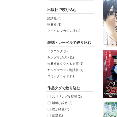
出版社で絞り込む
講談社 (3)
扶桑社 (1)
マイクロマガジン社 (1)
雑誌・レーベルで絞り込む
イブニング (1)
ヤングマガジン (1)
扶桑社ＢＯＯＫＳ文庫 (1)
ヤングマガジン海賊版 (1)
コミックライド (1)
作品タグで絞り込む
スリリングな展開 (2)
斬新な設定 (2)
絵が綺麗 (2)
伝説 (1)