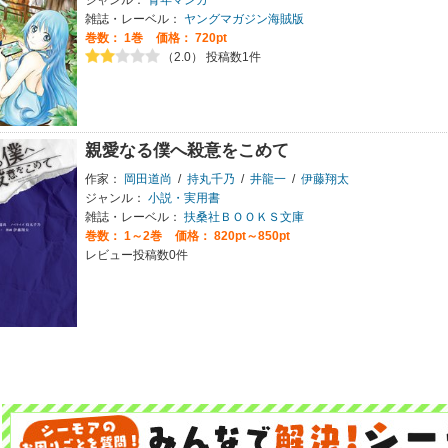
雑誌・レーベル：
ヤングマガジン海賊版
巻数：
1巻
価格： 720pt
（2.0） 投稿数1件
親愛なる僕へ殺意をこめて
作家：
岡田道尚
/
持丸千乃
/
井龍一
/
伊藤翔太
ジャンル：
小説・実用書
雑誌・レーベル：
扶桑社ＢＯＯＫＳ文庫
巻数：
1～2巻
価格： 820pt～850pt
レビュー投稿数0件