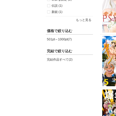
伝説 (1)
新鋭 (1)
もっと見る
価格で絞り込む
501pt～1000pt(7)
完結で絞り込む
完結作品すべて(2)