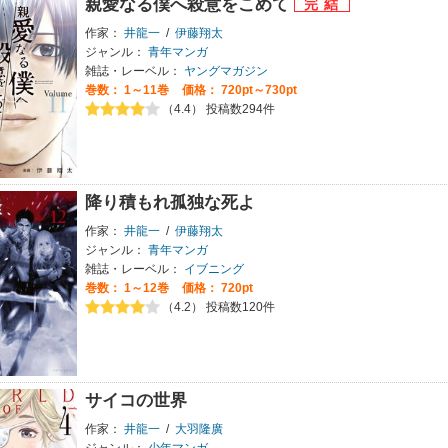
親愛なる僕へ殺意をこめて
作家：
井龍一
/
伊藤翔太
ジャンル：
青年マンガ
雑誌・レーベル：
ヤングマガジン
巻数：
1～11巻
価格： 720pt～730pt
（4.4） 投稿数294件
降り積もれ孤独な死よ
作家：
井龍一
/
伊藤翔太
ジャンル：
青年マンガ
雑誌・レーベル：
イブニング
巻数：
1～12巻
価格： 720pt
（4.2） 投稿数120件
サイコの世界
作家：
井龍一
/
大羽隆廣
ジャンル：
少年マンガ