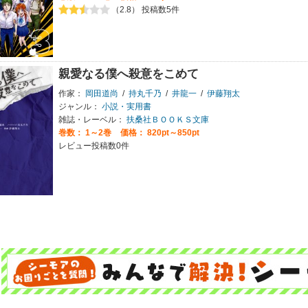
（2.8） 投稿数5件
親愛なる僕へ殺意をこめて
作家：
岡田道尚
/
持丸千乃
/
井龍一
/
伊藤翔太
ジャンル：
小説・実用書
雑誌・レーベル：
扶桑社ＢＯＯＫＳ文庫
巻数：
1～2巻
価格： 820pt～850pt
レビュー投稿数0件