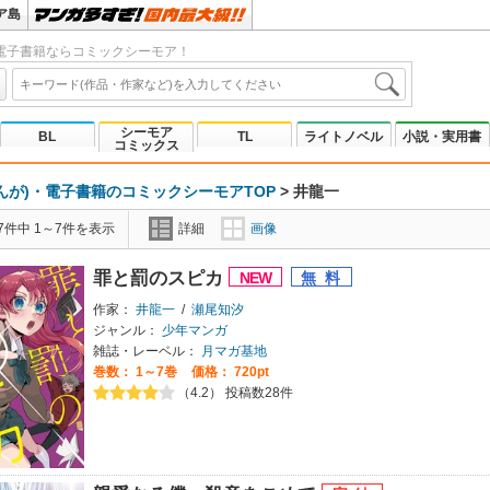
ア島
電子書籍ならコミックシーモア！
シーモア
BL
TL
ライトノベル
小説・実用書
コミックス
んが)・電子書籍のコミックシーモアTOP
>
井龍一
7件中 1～7件を表示
詳細
画像
罪と罰のスピカ
作家：
井龍一
/
瀬尾知汐
ジャンル：
少年マンガ
雑誌・レーベル：
月マガ基地
巻数：
1～7巻
価格： 720pt
（4.2） 投稿数28件