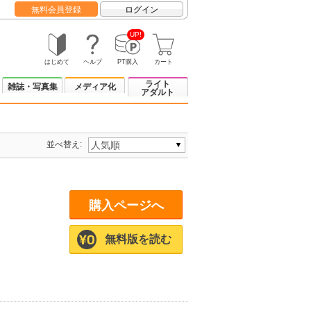
無料会員登録
ログイン
UP!
はじめて
ヘルプ
PT購入
カート
ライト
雑誌・写真集
メディア化
アダルト
並べ替え:
購入ページへ
無料版を読む