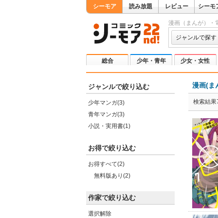
シーモア
読み放題
レビュー
シーモ
漫画（まんが）・
ジャンルで探す
総合
少年・青年
少女・女性
漫画(ま
ジャンルで絞り込む
検索結果
少年マンガ(3)
青年マンガ(3)
小説・実用書(1)
お得で絞り込む
お得すべて(2)
無料版あり(2)
作家で絞り込む
選択解除