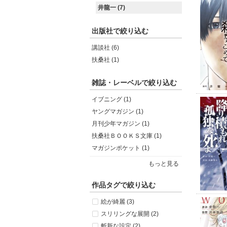
井龍一 (7)
出版社で絞り込む
講談社 (6)
扶桑社 (1)
雑誌・レーベルで絞り込む
イブニング (1)
ヤングマガジン (1)
月刊少年マガジン (1)
扶桑社ＢＯＯＫＳ文庫 (1)
マガジンポケット (1)
もっと見る
作品タグで絞り込む
絵が綺麗 (3)
スリリングな展開 (2)
斬新な設定 (2)