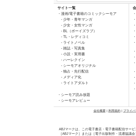
サイト一覧
漫画/電子書籍のコミックシーモア
少年・青年マンガ
少女・女性マンガ
BL（ボーイズラブ）
TL・レディコミ
ライトノベル
雑誌・写真集
小説・実用書
ハーレクイン
シーモアオリジナル
独占・先行配信
メディア化
ライトアダルト
シーモア読み放題
シーモアレビュー
会社概要
|
利用規約
|
プライバ
ABJマークは、この電子書店・電子書籍配信サービ
［ABJマーク］または［電子出版制作・流通協議