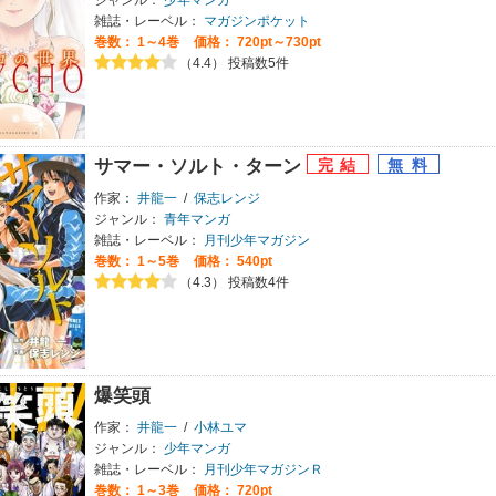
雑誌・レーベル：
マガジンポケット
巻数：
1～4巻
価格： 720pt～730pt
（4.4） 投稿数5件
サマー・ソルト・ターン
作家：
井龍一
/
保志レンジ
ジャンル：
青年マンガ
雑誌・レーベル：
月刊少年マガジン
巻数：
1～5巻
価格： 540pt
（4.3） 投稿数4件
爆笑頭
作家：
井龍一
/
小林ユマ
ジャンル：
少年マンガ
雑誌・レーベル：
月刊少年マガジンＲ
巻数：
1～3巻
価格： 720pt