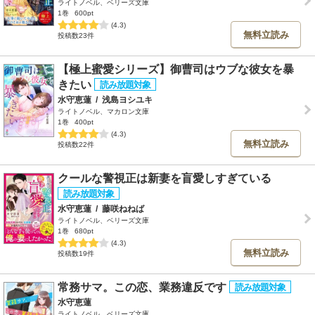
ライトノベル、ベリーズ文庫
1巻
600pt
(4.3)
無料立読み
投稿数23件
【極上蜜愛シリーズ】御曹司はウブな彼女を暴
きたい
水守恵蓮
/
浅島ヨシユキ
ライトノベル、マカロン文庫
1巻
400pt
(4.3)
無料立読み
投稿数22件
クールな警視正は新妻を盲愛しすぎている
水守恵蓮
/
藤咲ねねば
ライトノベル、ベリーズ文庫
1巻
680pt
(4.3)
無料立読み
投稿数19件
常務サマ。この恋、業務違反です
水守恵蓮
ライトノベル、ベリーズ文庫