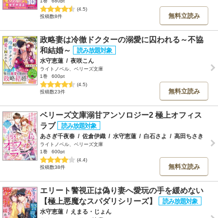
1巻
680pt
(4.5)
無料立読み
投稿数8件
政略妻は冷徹ドクターの溺愛に囚われる～不協
和結婚～
水守恵蓮
/
夜咲こん
ライトノベル、ベリーズ文庫
1巻
600pt
(4.5)
無料立読み
投稿数23件
ベリーズ文庫溺甘アンソロジー2 極上オフィス
ラブ
あさぎ千夜春
/
佐倉伊織
/
水守恵蓮
/
白石さよ
/
高田ちさき
ライトノベル、ベリーズ文庫
1巻
600pt
(4.4)
無料立読み
投稿数38件
エリート警視正は偽り妻へ愛玩の手を緩めない
【極上悪魔なスパダリシリーズ】
水守恵蓮
/
えまる・じょん