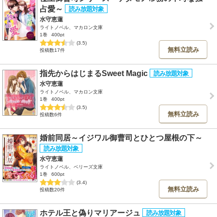
占愛～
水守恵蓮
ライトノベル、マカロン文庫
1巻
400pt
(3.5)
無料立読み
投稿数17件
指先からはじまるSweet Magic
水守恵蓮
ライトノベル、マカロン文庫
1巻
400pt
(3.5)
無料立読み
投稿数6件
婚前同居～イジワル御曹司とひとつ屋根の下～
水守恵蓮
ライトノベル、ベリーズ文庫
1巻
600pt
(3.4)
無料立読み
投稿数20件
ホテル王と偽りマリアージュ