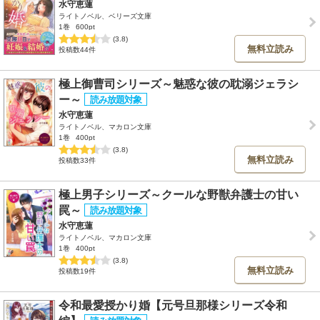
水守恵蓮
ライトノベル、ベリーズ文庫
1巻
600pt
(3.8)
無料立読み
投稿数44件
極上御曹司シリーズ～魅惑な彼の耽溺ジェラシ
ー～
水守恵蓮
ライトノベル、マカロン文庫
1巻
400pt
(3.8)
無料立読み
投稿数33件
極上男子シリーズ～クールな野獣弁護士の甘い
罠～
水守恵蓮
ライトノベル、マカロン文庫
1巻
400pt
(3.8)
無料立読み
投稿数19件
令和最愛授かり婚【元号旦那様シリーズ令和