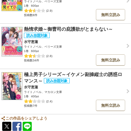
ライトノベル、ベリーズ文庫
1巻
600pt
(2.9)
無料立読み
投稿数8件
熱情求婚～御曹司の庇護欲がとまらない～
水守恵蓮
ライトノベル、ベリーズ文庫
1巻
600pt
(2.8)
無料立読み
投稿数34件
極上男子シリーズ～イケメン副操縦士の誘惑ロ
マンス～
水守恵蓮
ライトノベル、マカロン文庫
1巻
400pt
(2.4)
無料立読み
投稿数7件
この作品をシェアしよう