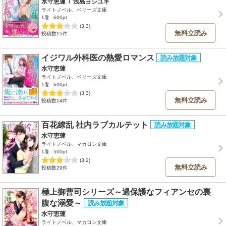
水守恵蓮
/
浅島ヨシユキ
ライトノベル、ベリーズ文庫
1巻
600pt
(3.3)
無料立読み
投稿数15件
イジワル外科医の熱愛ロマンス
水守恵蓮
ライトノベル、ベリーズ文庫
1巻
600pt
(3.3)
無料立読み
投稿数14件
百花繚乱 社内ラブカルテット
水守恵蓮
ライトノベル、マカロン文庫
1巻
500pt
(3.2)
無料立読み
投稿数29件
極上御曹司シリーズ～過保護なフィアンセの裏
腹な溺愛～
水守恵蓮
ライトノベル、マカロン文庫