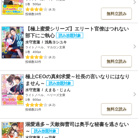
1巻
500pt
(4.3)
無料立読み
投稿数16件
【極上蜜愛シリーズ】エリート官僚はつれない
部下にご執心
水守恵蓮
/
浅島ヨシユキ
ライトノベル、マカロン文庫
1巻
400pt
(4.2)
無料立読み
投稿数32件
極上CEOの真剣求愛～社長の言いなりにはなり
ません～
水守恵蓮
/
えまる・じょん
ライトノベル、ベリーズ文庫
1巻
600pt
(4.2)
無料立読み
投稿数21件
溺愛過多～天敵御曹司は奥手な秘書を逃さない
～
水守恵蓮
/
一花夜