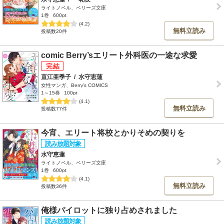
ライトノベル、ベリーズ文庫
1巻
600pt
(4.2)
無料立読み
投稿数20件
comic Berry’sエリート外科医の一途な求愛
直江亜季子
/
水守恵蓮
女性マンガ、Berry's COMICS
1～15巻
100pt
(4.1)
無料立読み
投稿数77件
今宵、エリート将校とかりそめの契りを
水守恵蓮
ライトノベル、ベリーズ文庫
1巻
600pt
(4.1)
無料立読み
投稿数36件
俺様パイロットに独り占めされました