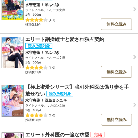
水守恵蓮
/
琴ふづき
ライトノベル、ベリーズ文庫
1巻
600pt
(4.1)
無料立読み
投稿数22件
エリート副操縦士と愛され独占契約
水守恵蓮
/
琴ふづき
ライトノベル、ベリーズ文庫
1巻
600pt
(4.0)
無料立読み
投稿数31件
【極上蜜愛シリーズ】強引外科医は偽り妻を手
放せない
水守恵蓮
/
浅島ヨシユキ
ライトノベル、マカロン文庫
1巻
400pt
(4.0)
無料立読み
投稿数28件
エリート外科医の一途な求愛