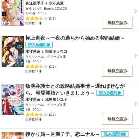
直江亜季子
/
水守恵蓮
女性マンガ、Berry's COMICS
1～3巻
400pt
(3.9)
無料立読み
投稿数83件
極上蜜夜～一夜の過ちから始める契約結婚～
水守恵蓮
/
相葉キョウコ
ライトノベル、ベリーズ文庫
1巻
600pt
(3.9)
無料立読み
投稿数42件
敏腕弁護士との政略結婚事情～遅ればせなが
ら、溺愛開始といきましょう～
水守恵蓮
/
浅島ヨシユキ
ライトノベル、ベリーズ文庫
1巻
600pt
(3.9)
無料立読み
投稿数29件
授かり婚～月満チテ、恋ニナル～