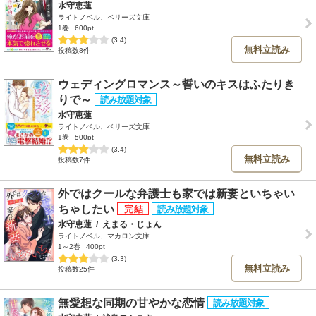
水守恵蓮
ライトノベル、ベリーズ文庫
1巻
600pt
(3.4)
無料立読み
投稿数8件
ウェディングロマンス～誓いのキスはふたりき
りで～
水守恵蓮
ライトノベル、ベリーズ文庫
1巻
500pt
(3.4)
無料立読み
投稿数7件
外ではクールな弁護士も家では新妻といちゃい
ちゃしたい
水守恵蓮
/
えまる・じょん
ライトノベル、マカロン文庫
1～2巻
400pt
(3.3)
無料立読み
投稿数25件
無愛想な同期の甘やかな恋情