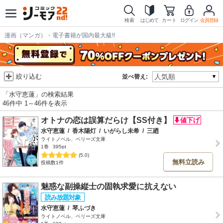
検索
はじめて
カート
ログイン
会員登録
漫画（マンガ）・電子書籍が国内最大級!!
絞り込む
並べ替え:
「水守恵蓮」の検索結果
46件中 1～46件を表示
オトナの恋は誤算だらけ【SS付き】
水守恵蓮
/
香木陽灯
/
いがらし未希
/
三廼
ライトノベル、ベリーズ文庫
1巻
395pt
(5.0)
無料立読み
投稿数1件
魅惑な副操縦士の固執求愛に抗えない
水守恵蓮
/
琴ふづき
ライトノベル、ベリーズ文庫