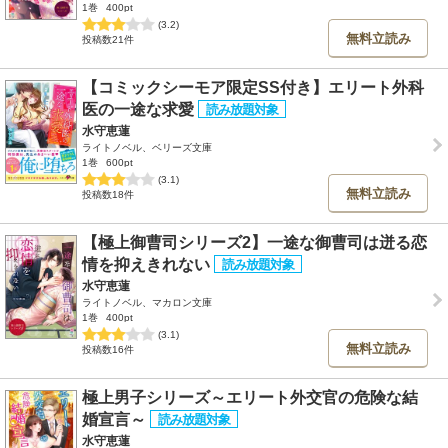
1巻
400pt
(3.2)
無料立読み
投稿数21件
【コミックシーモア限定SS付き】エリート外科
医の一途な求愛
水守恵蓮
ライトノベル、ベリーズ文庫
1巻
600pt
(3.1)
無料立読み
投稿数18件
【極上御曹司シリーズ2】一途な御曹司は迸る恋
情を抑えきれない
水守恵蓮
ライトノベル、マカロン文庫
1巻
400pt
(3.1)
無料立読み
投稿数16件
極上男子シリーズ～エリート外交官の危険な結
婚宣言～
水守恵蓮