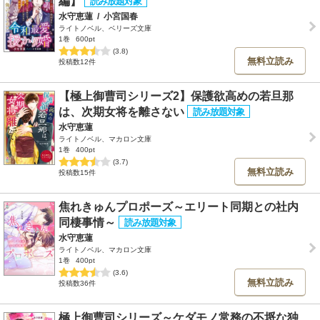
編】
水守恵蓮
/
小宮国春
ライトノベル、ベリーズ文庫
1巻
600pt
(3.8)
無料立読み
投稿数12件
【極上御曹司シリーズ2】保護欲高めの若旦那
は、次期女将を離さない
水守恵蓮
ライトノベル、マカロン文庫
1巻
400pt
(3.7)
無料立読み
投稿数15件
焦れきゅんプロポーズ～エリート同期との社内
同棲事情～
水守恵蓮
ライトノベル、マカロン文庫
1巻
400pt
(3.6)
無料立読み
投稿数36件
極上御曹司シリーズ～ケダモノ常務の不埒な独