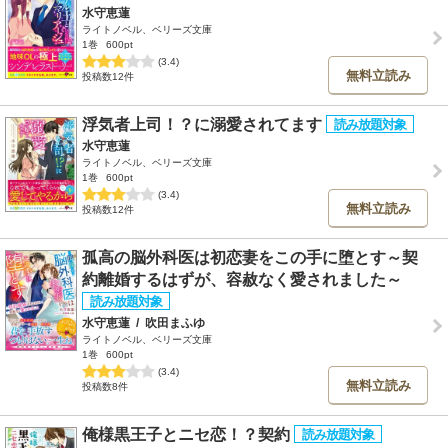
水守恵蓮
ライトノベル、ベリーズ文庫
1巻
600pt
(3.4)
無料立読み
投稿数12件
浮気者上司！？に溺愛されてます
水守恵蓮
ライトノベル、ベリーズ文庫
1巻
600pt
(3.4)
無料立読み
投稿数12件
孤高の脳外科医は初恋妻をこの手に堕とす～契
約離婚するはずが、容赦なく愛されました～
水守恵蓮
/
吹田まふゆ
ライトノベル、ベリーズ文庫
1巻
600pt
(3.4)
無料立読み
投稿数8件
俺様黒王子とニセ恋！？契約