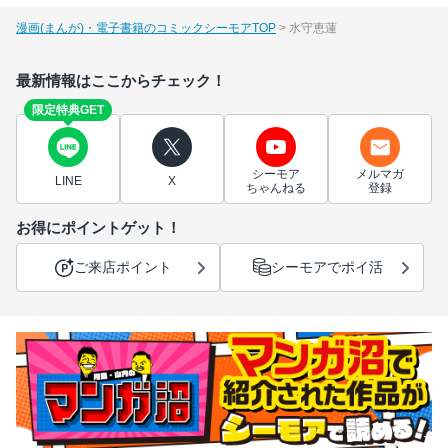
漫画(まんが)・電子書籍のコミックシーモアTOP
水守恵蓮
最新情報はここからチェック！
限定特典GET
シーモア
メルマガ
LINE
X
ちゃんねる
登録
お得にポイントゲット！
ご来店ポイント
シーモアでポイ活