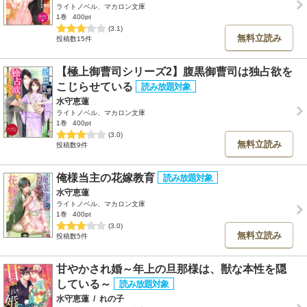
ライトノベル、マカロン文庫
1巻
400pt
(3.1)
無料立読み
投稿数15件
【極上御曹司シリーズ2】腹黒御曹司は独占欲を
こじらせている
水守恵蓮
ライトノベル、マカロン文庫
1巻
400pt
(3.0)
無料立読み
投稿数9件
俺様当主の花嫁教育
水守恵蓮
ライトノベル、マカロン文庫
1巻
400pt
(3.0)
無料立読み
投稿数5件
甘やかされ婚～年上の旦那様は、獣な本性を隠
している～
水守恵蓮
/
れの子