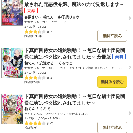
放された元悪役令嬢、魔法の力で見返します～
春原まい
/
柏てん
/
御子柴リョウ
女性マンガ、コミックブリーゼ
1～36巻
180pt
(3.7)
無料立読み
投稿数136件
ド真面目侍女の婚約騒動！ ～無口な騎士団副団
長に実はベタ惚れされてました～ 分冊版
柏てん
/
安達ゆる
/
くろでこ
女性マンガ、マーガレットコミックスDIGITAL/水曜日はまったりダッシュエックスコミック
1～14巻
100pt
(3.1)
無料版を読む
投稿数24件
ド真面目侍女の婚約騒動！ ～無口な騎士団副団
長に実はベタ惚れされてました～
柏てん
/
くろでこ
ライトノベル、ダッシュエックス単行本DIGITAL
1～2巻
1,300pt～1,400pt
(4.0)
無料立読み
投稿数2件