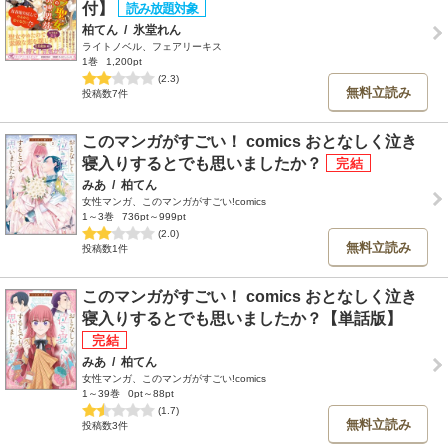
付】
柏てん
/
氷堂れん
ライトノベル、フェアリーキス
1巻
1,200pt
(2.3)
無料立読み
投稿数7件
このマンガがすごい！ comics おとなしく泣き
寝入りするとでも思いましたか？
みあ
/
柏てん
女性マンガ、このマンガがすごい!comics
1～3巻
736pt～999pt
(2.0)
無料立読み
投稿数1件
このマンガがすごい！ comics おとなしく泣き
寝入りするとでも思いましたか？【単話版】
みあ
/
柏てん
女性マンガ、このマンガがすごい!comics
1～39巻
0pt～88pt
(1.7)
無料立読み
投稿数3件