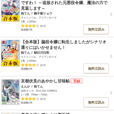
ですわ！ ～追放された元悪役令嬢、魔法の力で
見返します～
柏てん
/
御子柴リョウ
ライトノベル、アリアンローズ
1巻
2,000pt
(4.0)
無料立読み
投稿数2件
【合本版】脇役令嬢に転生しましたがシナリオ
通りにはいかせません！
柏てん
/
朝日川日和
ライトノベル、アリアンローズ
1巻
2,000pt
(4.0)
無料立読み
投稿数2件
京都伏見のあやかし甘味帖
えんか
/
柏てん
女性マンガ、B's-LOG COMICS
1～2巻
700pt～740pt
(4.0)
無料立読み
投稿数2件