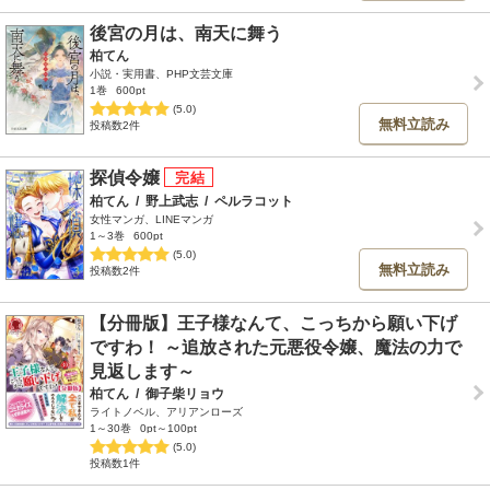
後宮の月は、南天に舞う
柏てん
小説・実用書、PHP文芸文庫
1巻
600pt
(5.0)
無料立読み
投稿数2件
探偵令嬢
柏てん
/
野上武志
/
ペルラコット
女性マンガ、LINEマンガ
1～3巻
600pt
(5.0)
無料立読み
投稿数2件
【分冊版】王子様なんて、こっちから願い下げ
ですわ！ ～追放された元悪役令嬢、魔法の力で
見返します～
柏てん
/
御子柴リョウ
ライトノベル、アリアンローズ
1～30巻
0pt～100pt
(5.0)
投稿数1件