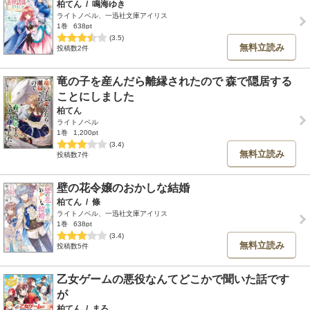
柏てん
/
鳴海ゆき
ライトノベル、一迅社文庫アイリス
1巻
638pt
(3.5)
無料立読み
投稿数2件
竜の子を産んだら離縁されたので 森で隠居する
ことにしました
柏てん
ライトノベル
1巻
1,200pt
(3.4)
無料立読み
投稿数7件
壁の花令嬢のおかしな結婚
柏てん
/
條
ライトノベル、一迅社文庫アイリス
1巻
638pt
(3.4)
無料立読み
投稿数5件
乙女ゲームの悪役なんてどこかで聞いた話です
が
柏てん
/
まろ