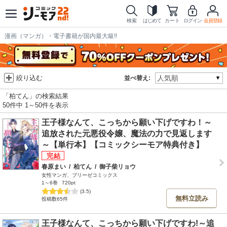
検索
はじめて
カート
ログイン
会員登録
漫画（マンガ）・電子書籍が国内最大級!!
絞り込む
並べ替え:
「柏てん」の検索結果
50件中 1～50件を表示
王子様なんて、こっちから願い下げですわ！～
追放された元悪役令嬢、魔法の力で見返します
～【単行本】【コミックシーモア特典付き】
春原まい
/
柏てん
/
御子柴リョウ
女性マンガ、ブリーゼコミックス
1～6巻
720pt
(3.5)
無料立読み
投稿数65件
王子様なんて、こっちから願い下げですわ!～追