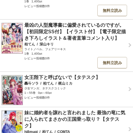
1巻
1,400pt
レビュー投稿数0件
無料立読み
最凶の人型魔導書に偏愛されているのですが。
【初回限定SS付】【イラスト付】【電子限定描
き下ろしイラスト＆著者直筆コメント入り】
柏てん
/
深山キリ
ライトノベル、フェアリーキス
1巻
1,400pt
レビュー投稿数0件
無料立読み
女王陛下と呼ばないで【タテスク】
轟斗ソラ
/
柏てん
/
梶山ミカ
少女マンガ、タテスクコミック
1～55巻
0pt～60pt
レビュー投稿数0件
妹に婚約者を譲れと言われました 最強の竜に気
に入られてまさかの王国乗っ取り？【タテス
ク】
hi8mugi
/
柏てん
/
COMTA