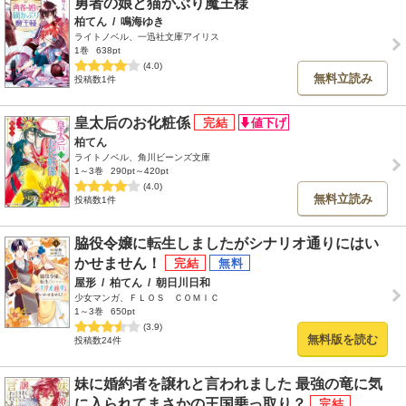
勇者の娘と猫かぶり魔王様
柏てん
/
鳴海ゆき
ライトノベル、一迅社文庫アイリス
1巻
638pt
(4.0)
無料立読み
投稿数1件
皇太后のお化粧係
柏てん
ライトノベル、角川ビーンズ文庫
1～3巻
290pt～420pt
(4.0)
無料立読み
投稿数1件
脇役令嬢に転生しましたがシナリオ通りにはい
かせません！
屋形
/
柏てん
/
朝日川日和
少女マンガ、ＦＬＯＳ ＣＯＭＩＣ
1～3巻
650pt
(3.9)
無料版を読む
投稿数24件
妹に婚約者を譲れと言われました 最強の竜に気
に入られてまさかの王国乗っ取り？