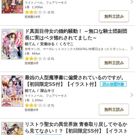
ライトノベル、フェアリーキス
1巻
1,200pt
(2.8)
無料立読み
投稿数16件
ド真面目侍女の婚約騒動！ ～無口な騎士団副団
長に実はベタ惚れされてました～
柏てん
/
安達ゆる
/
くろでこ
女性マンガ、マーガレットコミックスDIGITAL/水曜日はまったりダッシュエックスコミック
1巻
684pt
(2.8)
無料立読み
投稿数4件
最凶の人型魔導書に偏愛されているのですが。
【初回限定SS付】【イラスト付】
柏てん
/
深山キリ
ライトノベル、フェアリーキス
1巻
1,200pt
(2.5)
無料立読み
投稿数6件
リストラ聖女の異世界旅 青春取り戻してやるか
ら見てなさい！？【初回限定SS付】【イラスト