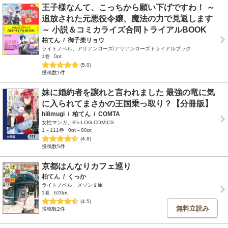
王子様なんて、こっちから願い下げですわ！ ～
追放された元悪役令嬢、魔法の力で見返します
～ 小説＆コミカライズ合同トライアルBOOK
柏てん
/
御子柴リョウ
ライトノベル、アリアンローズ/アリアンローズトライアルブック
1巻
0pt
(5.0)
投稿数1件
妹に婚約者を譲れと言われました 最強の竜に気
に入られてまさかの王国乗っ取り？【分冊版】
hi8mugi
/
柏てん
/
COMTA
女性マンガ、B's-LOG COMICS
1～111巻
0pt～80pt
(4.8)
投稿数5件
京都はんなりカフェ巡り
柏てん
/
くっか
ライトノベル、メゾン文庫
1巻
620pt
(4.5)
無料立読み
投稿数2件