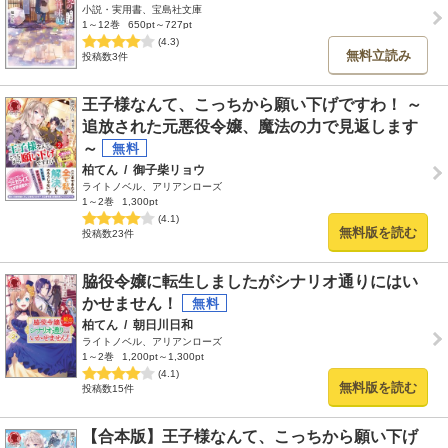
小説・実用書、宝島社文庫
1～12巻
650pt～727pt
(4.3)
無料立読み
投稿数3件
王子様なんて、こっちから願い下げですわ！ ～
追放された元悪役令嬢、魔法の力で見返します
～
柏てん
/
御子柴リョウ
ライトノベル、アリアンローズ
1～2巻
1,300pt
(4.1)
無料版を読む
投稿数23件
脇役令嬢に転生しましたがシナリオ通りにはい
かせません！
柏てん
/
朝日川日和
ライトノベル、アリアンローズ
1～2巻
1,200pt～1,300pt
(4.1)
無料版を読む
投稿数15件
【合本版】王子様なんて、こっちから願い下げ