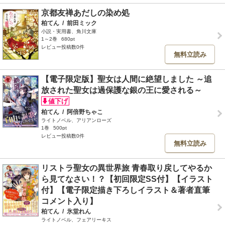
京都友禅あだしの染め処
柏てん
/
前田ミック
小説・実用書、角川文庫
1～2巻
680pt
レビュー投稿数0件
無料立読み
【電子限定版】聖女は人間に絶望しました ～追
放された聖女は過保護な銀の王に愛される～
柏てん
/
阿倍野ちゃこ
ライトノベル、アリアンローズ
1巻
500pt
レビュー投稿数0件
無料立読み
リストラ聖女の異世界旅 青春取り戻してやるか
ら見てなさい！？【初回限定SS付】【イラスト
付】【電子限定描き下ろしイラスト＆著者直筆
コメント入り】
柏てん
/
氷堂れん
ライトノベル、フェアリーキス