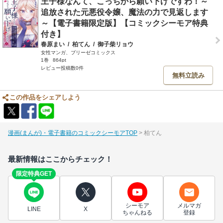
王子様なんて、こっちから願い下げですわ！～
追放された元悪役令嬢、魔法の力で見返します
～【電子書籍限定版】【コミックシーモア特典
付き】
春原まい
/
柏てん
/
御子柴リョウ
女性マンガ、ブリーゼコミックス
1巻
864pt
レビュー投稿数0件
無料立読み
この作品をシェアしよう
漫画(まんが)・電子書籍のコミックシーモアTOP
柏てん
最新情報はここからチェック！
限定特典GET
シーモア
メルマガ
LINE
X
ちゃんねる
登録