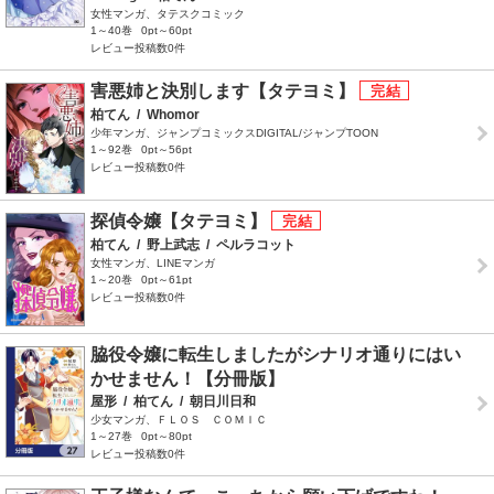
女性マンガ、タテスクコミック
1～40巻
0pt～60pt
レビュー投稿数0件
害悪姉と決別します【タテヨミ】
柏てん
/
Whomor
少年マンガ、ジャンプコミックスDIGITAL/ジャンプTOON
1～92巻
0pt～56pt
レビュー投稿数0件
探偵令嬢【タテヨミ】
柏てん
/
野上武志
/
ペルラコット
女性マンガ、LINEマンガ
1～20巻
0pt～61pt
レビュー投稿数0件
脇役令嬢に転生しましたがシナリオ通りにはい
かせません！【分冊版】
屋形
/
柏てん
/
朝日川日和
少女マンガ、ＦＬＯＳ ＣＯＭＩＣ
1～27巻
0pt～80pt
レビュー投稿数0件