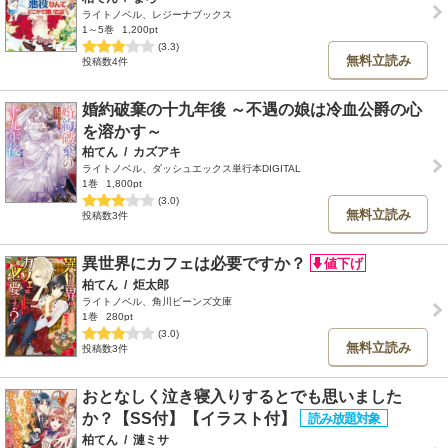
ライトノベル、レジーナブックス
1～5巻
1,200pt
(3.3)
無料立読み
投稿数4件
婚約破棄の十九年後 ～不遇の娘は冷血公爵の心
を溶かす～
柏てん
/
カズアキ
ライトノベル、ダッシュエックス単行本DIGITAL
1巻
1,800pt
(3.0)
無料立読み
投稿数3件
異世界にカフェは必要ですか？
柏てん
/
炬太郎
ライトノベル、角川ビーンズ文庫
1巻
280pt
(3.0)
無料立読み
投稿数3件
おとなしく泣き寝入りするとでも思いました
か？【SS付】【イラスト付】
柏てん
/
漣ミサ