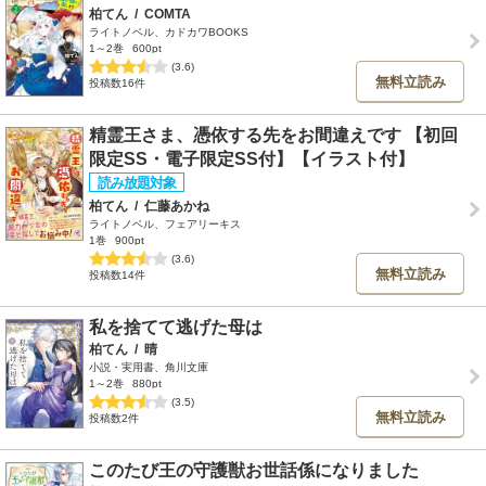
柏てん
/
COMTA
ライトノベル、カドカワBOOKS
1～2巻
600pt
(3.6)
無料立読み
投稿数16件
精霊王さま、憑依する先をお間違えです 【初回
限定SS・電子限定SS付】【イラスト付】
柏てん
/
仁藤あかね
ライトノベル、フェアリーキス
1巻
900pt
(3.6)
無料立読み
投稿数14件
私を捨てて逃げた母は
柏てん
/
晴
小説・実用書、角川文庫
1～2巻
880pt
(3.5)
無料立読み
投稿数2件
このたび王の守護獣お世話係になりました