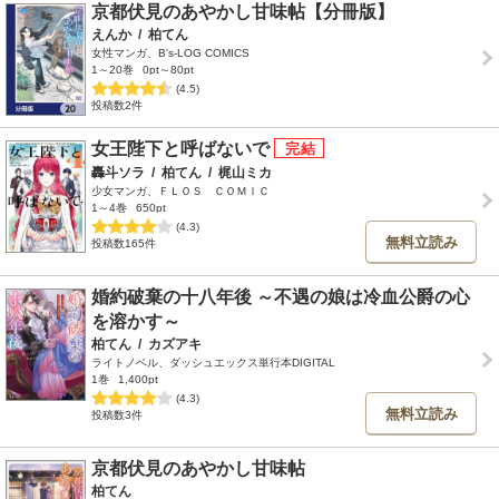
京都伏見のあやかし甘味帖【分冊版】
えんか
/
柏てん
女性マンガ、B's-LOG COMICS
1～20巻
0pt～80pt
(4.5)
投稿数2件
女王陛下と呼ばないで
轟斗ソラ
/
柏てん
/
梶山ミカ
少女マンガ、ＦＬＯＳ ＣＯＭＩＣ
1～4巻
650pt
(4.3)
無料立読み
投稿数165件
婚約破棄の十八年後 ～不遇の娘は冷血公爵の心
を溶かす～
柏てん
/
カズアキ
ライトノベル、ダッシュエックス単行本DIGITAL
1巻
1,400pt
(4.3)
無料立読み
投稿数3件
京都伏見のあやかし甘味帖
柏てん