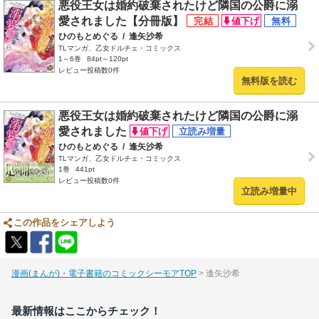
悪役王女は婚約破棄されたけど隣国の公爵に溺
愛されました【分冊版】
ひのもとめぐる
/
逢矢沙希
TLマンガ、乙女ドルチェ・コミックス
1～6巻
84pt～120pt
レビュー投稿数0件
無料版を読む
悪役王女は婚約破棄されたけど隣国の公爵に溺
愛されました
ひのもとめぐる
/
逢矢沙希
TLマンガ、乙女ドルチェ・コミックス
1巻
441pt
レビュー投稿数0件
立読み増量中
この作品をシェアしよう
漫画(まんが)・電子書籍のコミックシーモアTOP
逢矢沙希
最新情報はここからチェック！