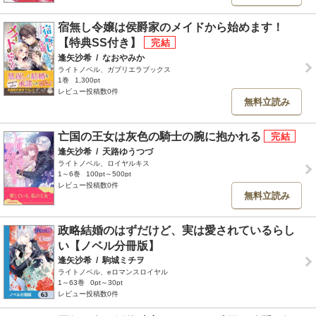
宿無し令嬢は侯爵家のメイドから始めます！
【特典SS付き】
逢矢沙希
/
なおやみか
ライトノベル、ガブリエラブックス
1巻
1,300pt
レビュー投稿数0件
無料立読み
亡国の王女は灰色の騎士の腕に抱かれる
逢矢沙希
/
天路ゆうつづ
ライトノベル、ロイヤルキス
1～6巻
100pt～500pt
レビュー投稿数0件
無料立読み
政略結婚のはずだけど、実は愛されているらし
い【ノベル分冊版】
逢矢沙希
/
駒城ミチヲ
ライトノベル、eロマンスロイヤル
1～63巻
0pt～30pt
レビュー投稿数0件