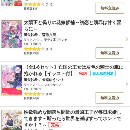
(4.1)
無料立読み
投稿数33件
太陽王と偽りの花嫁候補～初恋と贖罪は甘く淫
らに～
逢矢沙希
/
森原八鹿
ライトノベル、夢中文庫プランセ
1巻
1,000pt
(4.1)
無料立読み
投稿数15件
【全1-6セット】亡国の王女は灰色の騎士の腕に
抱かれる【イラスト付】
逢矢沙希
/
天路ゆうつづ
ライトノベル、ロイヤルキス
1巻
1,200pt
(4.0)
無料立読み
投稿数14件
性欲強めな闇落ち間近の最凶王子が毎日求婚し
てきます～断ったら世界を滅ぼすってホントで
すか！？～