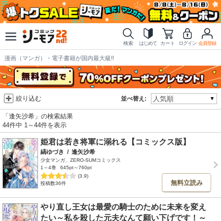
検索
はじめて
カート
ログイン
会員登録
漫画（マンガ）・電子書籍が国内最大級!!
絞り込む
並べ替え:
「逢矢沙希」の検索結果
44件中 1～44件を表示
姫君は若き将軍に溺れる【コミックス版】
縞ゆづき
/
逢矢沙希
少女マンガ、ZERO-SUMコミックス
1～4巻
645pt～760pt
(3.9)
無料立読み
投稿数36件
やり直し王女は最愛の騎士のために未来を変え
たい～私を殺した元夫なんて願い下げです！～