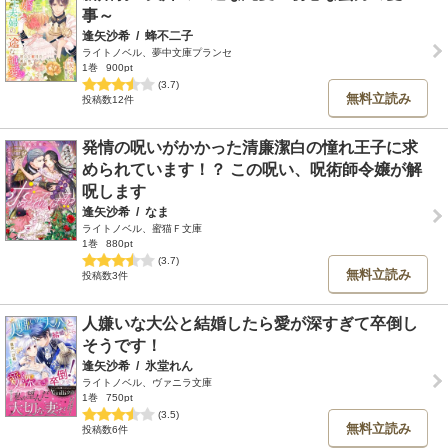
事～
逢矢沙希
/
蜂不二子
ライトノベル、夢中文庫プランセ
1巻
900pt
(3.7)
無料立読み
投稿数12件
発情の呪いがかかった清廉潔白の憧れ王子に求
められています！？ この呪い、呪術師令嬢が解
呪します
逢矢沙希
/
なま
ライトノベル、蜜猫Ｆ文庫
1巻
880pt
(3.7)
無料立読み
投稿数3件
人嫌いな大公と結婚したら愛が深すぎて卒倒し
そうです！
逢矢沙希
/
氷堂れん
ライトノベル、ヴァニラ文庫
1巻
750pt
(3.5)
無料立読み
投稿数6件