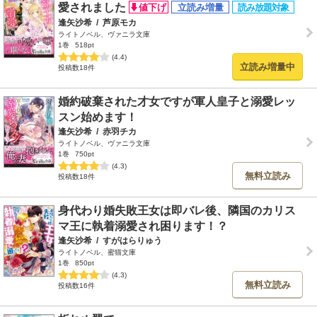
愛されました
逢矢沙希
/
芦原モカ
ライトノベル、ヴァニラ文庫
1巻
518pt
(4.4)
立読み増量中
投稿数18件
婚約破棄された才女ですが軍人皇子と溺愛レッ
スン始めます！
逢矢沙希
/
赤羽チカ
ライトノベル、ヴァニラ文庫
1巻
750pt
(4.3)
無料立読み
投稿数18件
身代わり婚失敗王女は即バレ後、隣国のカリス
マ王に執着溺愛され困ります！？
逢矢沙希
/
すがはらりゅう
ライトノベル、蜜猫文庫
1巻
850pt
(4.3)
無料立読み
投稿数16件