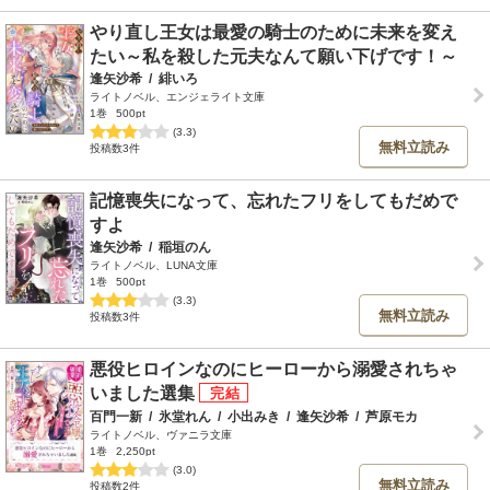
やり直し王女は最愛の騎士のために未来を変え
たい～私を殺した元夫なんて願い下げです！～
逢矢沙希
/
緋いろ
ライトノベル、エンジェライト文庫
1巻
500pt
(3.3)
無料立読み
投稿数3件
記憶喪失になって、忘れたフリをしてもだめで
すよ
逢矢沙希
/
稲垣のん
ライトノベル、LUNA文庫
1巻
500pt
(3.3)
無料立読み
投稿数3件
悪役ヒロインなのにヒーローから溺愛されちゃ
いました選集
百門一新
/
氷堂れん
/
小出みき
/
逢矢沙希
/
芦原モカ
ライトノベル、ヴァニラ文庫
1巻
2,250pt
(3.0)
無料立読み
投稿数2件