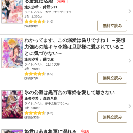
る蜜愛妊活婚
逢矢沙希
/
針野シロ
ライトノベル、ガブリエラブックス
1巻
1,300pt
(4.9)
無料立読み
投稿数9件
わかってます、この溺愛は偽りですね！ ～妄想
力強めの陰キャ令嬢は旦那様に愛されているこ
とに気づかない～
逢矢沙希
/
繭つ麦
ライトノベル、こはく文庫
1巻
700pt
(4.9)
無料立読み
投稿数7件
氷の公爵は黒百合の毒婦を愛して離さない
逢矢沙希
/
森原八鹿
ライトノベル、夢中文庫プランセ
1巻
900pt
(4.5)
無料立読み
投稿数53件
姫君は若き将軍に溺れる