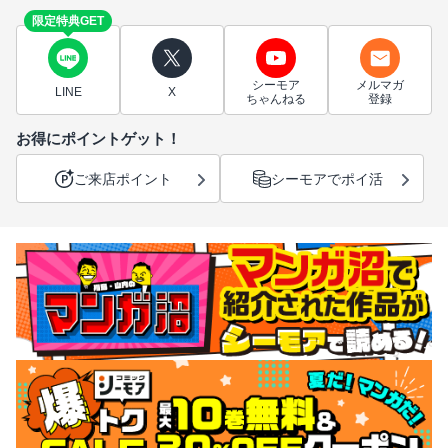
限定特典GET
シーモア
メルマガ
LINE
X
ちゃんねる
登録
お得にポイントゲット！
ご来店ポイント
シーモアでポイ活