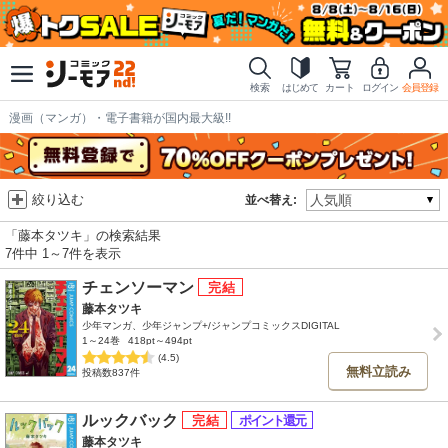
検索
はじめて
カート
ログイン
会員登録
漫画（マンガ）・電子書籍が国内最大級!!
絞り込む
並べ替え:
「藤本タツキ」の検索結果
7件中 1～7件を表示
チェンソーマン
藤本タツキ
少年マンガ、少年ジャンプ+/ジャンプコミックスDIGITAL
1～24巻
418pt～494pt
(4.5)
無料立読み
投稿数837件
ルックバック
藤本タツキ