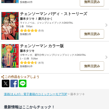
無料立読み
投稿数42件
チェンソーマン バディ・ストーリーズ
藤本タツキ
/
菱川さかく
ライトノベル、ジャンプジェイブックスDIGITAL
1巻
700pt
(5.0)
無料立読み
投稿数1件
チェンソーマン カラー版
藤本タツキ
少年マンガ、週刊少年ジャンプ/ジャンプコミックスDIGITAL
1～11巻
518pt
(4.5)
無料立読み
投稿数81件
この作品をシェアしよう
漫画(まんが)・電子書籍のコミックシーモアTOP
藤本タツキ
最新情報はここからチェック！