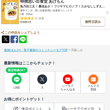
特撰思い出食堂 あげもん
魚乃目三太
/
桑佳あさ
/
フジヤマヒロノブ
/
たかなししずえ
/
し
青年マンガ、思い出食堂/思い出食堂コミックス
1巻
500pt
(3.8)
無料立読み
投稿数4件
この作品をシェアしよう
漫画(まんが)・電子書籍のコミックシーモアTOP
斉藤ふみ
最新情報はここからチェック！
限定特典GET
シーモア
メルマガ
LINE
X
ちゃんねる
登録
お得にポイントゲット！
ご来店ポイント
シーモアでポイ活