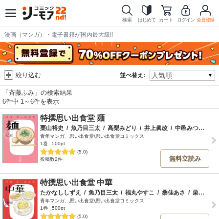
検索
はじめて
カート
ログイン
会員登録
漫画（マンガ）・電子書籍が国内最大級!!
絞り込む
並べ替え:
「斉藤ふみ」の検索結果
6件中 1～6件を表示
特撰思い出食堂 麺
栗山裕史
/
魚乃目三太
/
高梨みどり
/
井上眞改
/
中邑みつのり
/
青年マンガ、思い出食堂/思い出食堂コミックス
1巻
500pt
(5.0)
無料立読み
投稿数2件
特撰思い出食堂 中華
たかなししずえ
/
魚乃目三太
/
福丸やすこ
/
桑佳あさ
/
栗山裕史
青年マンガ、思い出食堂/思い出食堂コミックス
1巻
500pt
(5.0)