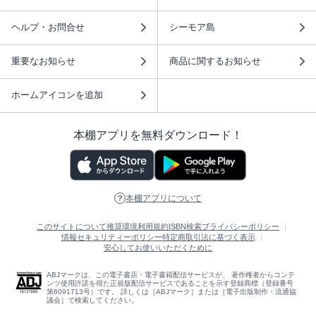
ヘルプ・お問合せ
シーモア島
重要なお知らせ
商品に関するお知らせ
ホームアイコンを追加
本棚アプリを無料ダウンロード！
本棚アプリについて
このサイトについて
推奨環境
利用規約
ISBN検索
プライバシーポリシー
情報セキュリティーポリシー
特定商取引法に基づく表示
安心してお使いいただくために
ABJマークは、この電子書店・電子書籍配信サービスが、 著作権者からコンテ
ンツ使用許諾を得た正規版配信サービスであることを示す登録商標（登録番号
第6091713号）です。 詳しくは［ABJマーク］または［電子出版制作・流通協
議会］で検索してください。