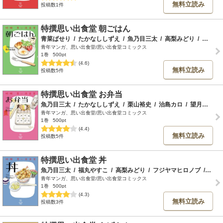
無料立読み
投稿数1件
特撰思い出食堂 朝ごはん
青菜ぱせり
/
たかなししずえ
/
魚乃目三太
/
高梨みどり
/
加藤やすと
青年マンガ、思い出食堂/思い出食堂コミックス
1巻
500pt
(4.6)
無料立読み
投稿数5件
特撰思い出食堂 お弁当
魚乃目三太
/
たかなししずえ
/
栗山裕史
/
治島カロ
/
望月みつる
青年マンガ、思い出食堂/思い出食堂コミックス
1巻
500pt
(4.4)
無料立読み
投稿数5件
特撰思い出食堂 丼
魚乃目三太
/
福丸やすこ
/
高梨みどり
/
フジヤマヒロノブ
/
斉藤
青年マンガ、思い出食堂/思い出食堂コミックス
1巻
500pt
(4.3)
無料立読み
投稿数3件