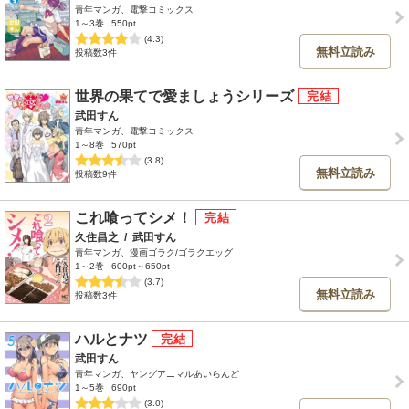
青年マンガ、電撃コミックス
1～3巻
550pt
(4.3)
無料立読み
投稿数3件
世界の果てで愛ましょうシリーズ
武田すん
青年マンガ、電撃コミックス
1～8巻
570pt
(3.8)
無料立読み
投稿数9件
これ喰ってシメ！
久住昌之
/
武田すん
青年マンガ、漫画ゴラク/ゴラクエッグ
1～2巻
600pt～650pt
(3.7)
無料立読み
投稿数3件
ハルとナツ
武田すん
青年マンガ、ヤングアニマルあいらんど
1～5巻
690pt
(3.0)