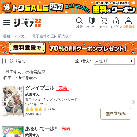
検索
はじめて
カート
ログイン
会員登録
漫画（マンガ）・電子書籍が国内最大級!!
絞り込む
並べ替え:
「武田すん」の検索結果
6件中 1～6件を表示
グレイプニル
武田すん
青年マンガ、ヤングマガジン・サード
1～14巻
720pt
(3.8)
無料立読み
投稿数103件
あるいて一歩!!
武田すん