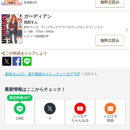
無料立読み
投稿数6件
ガーディアン
武田すん
青年マンガ、ヤングキングアワーズ/ヤングキングコミックス
1～3巻
720pt～990pt
レビュー投稿数0件
無料立読み
この作品をシェアしよう
漫画(まんが)・電子書籍のコミックシーモアTOP
武田すん
最新情報はここからチェック！
限定特典GET
シーモア
メルマガ
LINE
X
ちゃんねる
登録