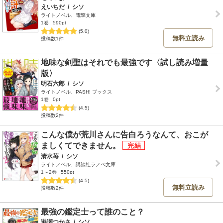
えいちだ
/
シソ
ライトノベル、電撃文庫
1巻
590pt
(5.0)
無料立読み
投稿数1件
地味な剣聖はそれでも最強です〈試し読み増量
版〉
明石六郎
/
シソ
ライトノベル、PASH! ブックス
1巻
0pt
(4.5)
投稿数2件
こんな僕が荒川さんに告白ろうなんて、おこが
ましくてできません。
清水苺
/
シソ
ライトノベル、講談社ラノベ文庫
1～2巻
550pt
(4.5)
無料立読み
投稿数2件
最強の鑑定士って誰のこと？
港瀬つかさ
/
シソ