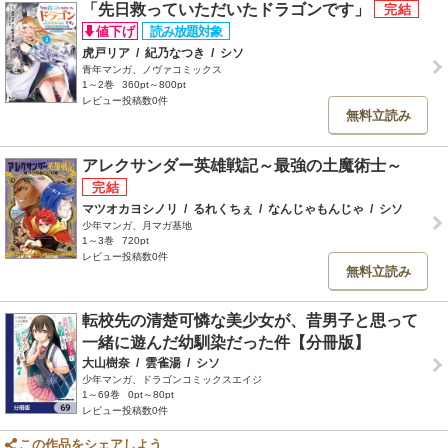
「先日救っていただいたドラゴンです」
虎戸リア
/
紀乃なつき
/
シソ
青年マンガ、ノヴァコミックス
1～2巻
360pt～800pt
レビュー投稿数0件
無料立読み
アレクサンダー英雄戦記～最強の土魔術士～
マツオカヨシノリ
/
るれくちぇ
/
なんじゃもんじゃ
/
シソ
少年マンガ、月マガ基地
1～3巻
720pt
レビュー投稿数0件
無料立読み
転校先の清楚可憐な美少女が、昔男子と思って
一緒に遊んだ幼馴染だった件【分冊版】
大山樹奈
/
雲雀湯
/
シソ
少年マンガ、ドラゴンコミックスエイジ
1～69巻
0pt～80pt
レビュー投稿数0件
この作品をシェアしよう