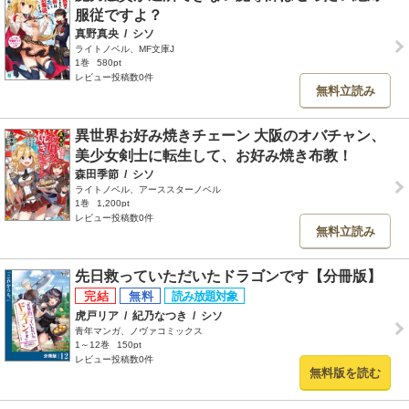
服従ですよ？
真野真央
/
シソ
ライトノベル、MF文庫J
1巻
580pt
レビュー投稿数0件
無料立読み
異世界お好み焼きチェーン 大阪のオバチャン、
美少女剣士に転生して、お好み焼き布教！
森田季節
/
シソ
ライトノベル、アーススターノベル
1巻
1,200pt
レビュー投稿数0件
無料立読み
先日救っていただいたドラゴンです【分冊版】
虎戸リア
/
紀乃なつき
/
シソ
青年マンガ、ノヴァコミックス
1～12巻
150pt
レビュー投稿数0件
無料版を読む