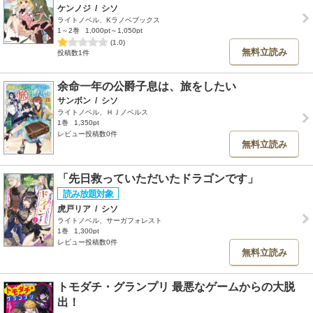
ケンノジ
/
シソ
ライトノベル、Kラノベブックス
1～2巻
1,000pt～1,050pt
(1.0)
無料立読み
投稿数1件
余命一年の公爵子息は、旅をしたい
サンボン
/
シソ
ライトノベル、ＨＪノベルス
1巻
1,350pt
レビュー投稿数0件
無料立読み
「先日救っていただいたドラゴンです」
虎戸リア
/
シソ
ライトノベル、サーガフォレスト
1巻
1,300pt
レビュー投稿数0件
無料立読み
トモダチ・グランプリ 最悪なゲームからの大脱
出！