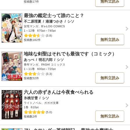
無料立読み
投稿数17件
最強の鑑定士って誰のこと？
不二原理夏
/
港瀬つかさ
/
シソ
女性マンガ、B's-LOG COMICS
1～12巻
670pt～740pt
(3.8)
無料立読み
投稿数182件
地味な剣聖はそれでも最強です（コミック）
あっぺ
/
明石六郎
/
シソ
青年マンガ、PASH! コミックス
1～11巻
600pt～720pt
(3.3)
無料立読み
投稿数52件
六人の赤ずきんは今夜食べられる
氷桃甘雪
/
シソ
ライトノベル、ガガガ文庫
1巻
610pt
(5.0)
無料立読み
投稿数2件