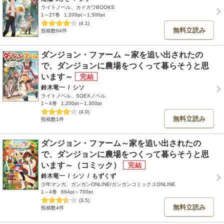
ライトノベル、カドカワBOOKS
1～27巻
1,200pt～1,500pt
(4.1)
無料立読み
投稿数64件
ダンジョン・ファーム ～家を追い出されたの
で、ダンジョンに農場をつくって暮らそうと思
います～
鈴木竜一
/
シソ
ライトノベル、SQEXノベル
1～4巻
1,200pt～1,300pt
(4.0)
無料立読み
投稿数1件
ダンジョン・ファーム～家を追い出されたの
で、ダンジョンに農場をつくって暮らそうと思
います～（コミック）
鈴木竜一
/
シソ
/
もずくず
少年マンガ、ガンガンONLINE/ガンガンコミックスONLINE
1～4巻
664pt～700pt
(3.5)
無料立読み
投稿数4件