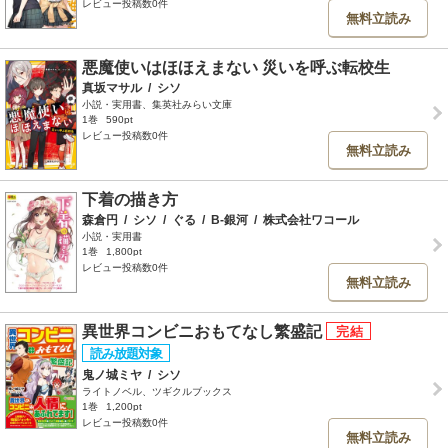
レビュー投稿数0件
無料立読み
悪魔使いはほほえまない 災いを呼ぶ転校生
真坂マサル
/
シソ
小説・実用書、集英社みらい文庫
1巻
590pt
レビュー投稿数0件
無料立読み
下着の描き方
森倉円
/
シソ
/
ぐる
/
B-銀河
/
株式会社ワコール
小説・実用書
1巻
1,800pt
レビュー投稿数0件
無料立読み
異世界コンビニおもてなし繁盛記
鬼ノ城ミヤ
/
シソ
ライトノベル、ツギクルブックス
1巻
1,200pt
レビュー投稿数0件
無料立読み