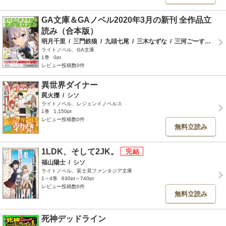
GA文庫＆GAノベル2020年3月の新刊 全作品立
読み（合本版）
明月千里
/
三門鉄狼
/
九頭七尾
/
三木なずな
/
三河ごーすと
/
串
ライトノベル、GA文庫
1巻
0pt
レビュー投稿数0件
異世界ダイナー
罠火擽
/
シソ
ライトノベル、レジェンドノベルス
1巻
1,150pt
レビュー投稿数0件
無料立読み
1LDK、そして2JK。
福山陽士
/
シソ
ライトノベル、富士見ファンタジア文庫
1～4巻
630pt～740pt
レビュー投稿数0件
無料立読み
死神デッドライン