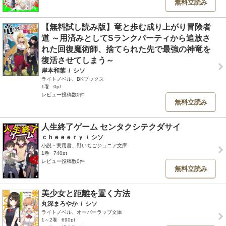
無料立読み
【無料試し読み版】竜と歩む成り上がり冒険者
道 ～用済みとしてSランクパーティから追放さ
れた回復魔術師、捨てられた先で最強の神竜を
復活させてしまう～
岸本和葉
/
シソ
ライトノベル、BKブックス
1巻
0pt
レビュー投稿数0件
無料立読み
人生終了ゲーム センタクシテクダサイ
ｃｈｅｅｅｒｙ
/
シソ
小説・実用書、野いちごジュニア文庫
1巻
740pt
レビュー投稿数0件
無料立読み
美少女と距離を置く方法
丸深まろやか
/
シソ
ライトノベル、オーバーラップ文庫
1～2巻
690pt