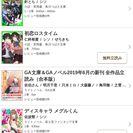
針とら
/
シソ
小説・実用書、角川つばさ文庫
1～2巻
640pt～680pt
レビュー投稿数0件
初恋ロスタイム
仁科裕貴
/
シソ
/
ぜろきち
小説・実用書、角川つばさ文庫
1巻
700pt
レビュー投稿数0件
無料立読み
GA文庫＆GAノベル2019年6月の新刊 全作品立
読み（合本版）
佐伯さん
/
明月千里
/
只木ミロ
/
大森藤ノ
/
鳥羽徹
/
之雪
/
霜野
ライトノベル、GA文庫
1巻
0pt
レビュー投稿数0件
ディスキャラ メグルくん
佐波彗
/
シソ
ライトノベル、富士見ファンタジア文庫
1巻
630pt
レビュー投稿数0件