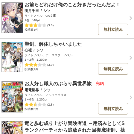
お前らどれだけ俺のこと好きだったんだよ！
明月千里
/
シソ
ライトノベル、GA文庫
1巻
640pt
(3.0)
無料立読み
投稿数1件
聖剣、解体しちゃいました
心裡
/
シソ
ライトノベル、アーススターノベル
1～2巻
1,200pt
(3.0)
無料立読み
投稿数1件
お人好し職人のぶらり異世界旅
電電世界
/
シソ
ライトノベル、アルファポリス
1～6巻
1,200pt
(2.8)
無料立読み
投稿数6件
竜と歩む成り上がり冒険者道 ～用済みとしてS
ランクパーティから追放された回復魔術師、捨