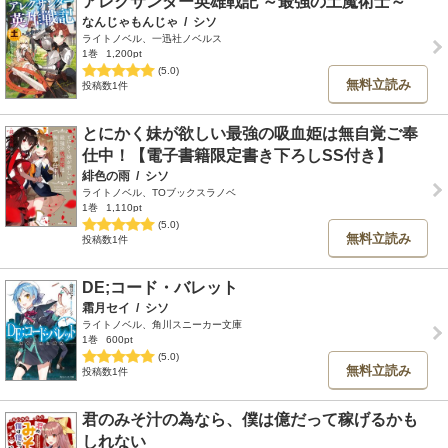
アレクサンダー英雄戦記 ～最強の土魔術士～
なんじゃもんじゃ
/
シソ
ライトノベル、一迅社ノベルス
1巻
1,200pt
(5.0)
無料立読み
投稿数1件
とにかく妹が欲しい最強の吸血姫は無自覚ご奉
仕中！【電子書籍限定書き下ろしSS付き】
緋色の雨
/
シソ
ライトノベル、TOブックスラノベ
1巻
1,110pt
(5.0)
無料立読み
投稿数1件
DE;コード・バレット
霜月セイ
/
シソ
ライトノベル、角川スニーカー文庫
1巻
600pt
(5.0)
無料立読み
投稿数1件
君のみそ汁の為なら、僕は億だって稼げるかも
しれない