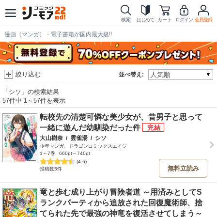
検索
はじめて
カート
ログイン
会員登録
漫画（マンガ）・電子書籍が国内最大級!!
絞り込む
並べ替え:
「シソ」の検索結果
57件中 1～57件を表示
転校先の清楚可憐な美少女が、昔男子と思って
一緒に遊んだ幼馴染だった件
大山樹奈
/
雲雀湯
/
シソ
少年マンガ、ドラゴンコミックスエイジ
1～7巻
660pt～740pt
(4.6)
無料立読み
投稿数5件
竜と歩む成り上がり冒険者道 ～用済みとしてS
ランクパーティから追放された回復魔術師、捨
てられた先で最強の神竜を復活させてしまう～