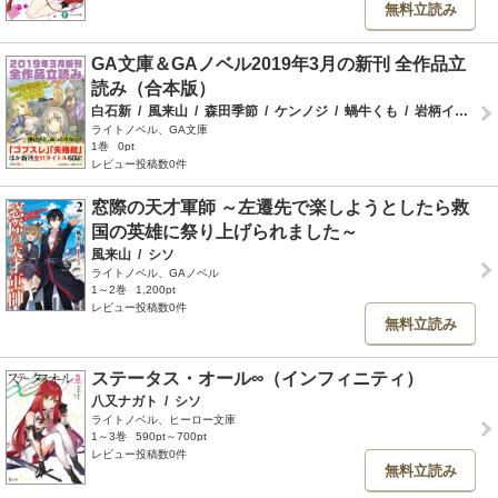
無料立読み
GA文庫＆GAノベル2019年3月の新刊 全作品立
読み（合本版）
白石新
/
風来山
/
森田季節
/
ケンノジ
/
蝸牛くも
/
岩柄イズカ
/
ライトノベル、GA文庫
1巻
0pt
レビュー投稿数0件
窓際の天才軍師 ～左遷先で楽しようとしたら救
国の英雄に祭り上げられました～
風来山
/
シソ
ライトノベル、GAノベル
1～2巻
1,200pt
レビュー投稿数0件
無料立読み
ステータス・オール∞（インフィニティ）
八又ナガト
/
シソ
ライトノベル、ヒーロー文庫
1～3巻
590pt～700pt
レビュー投稿数0件
無料立読み