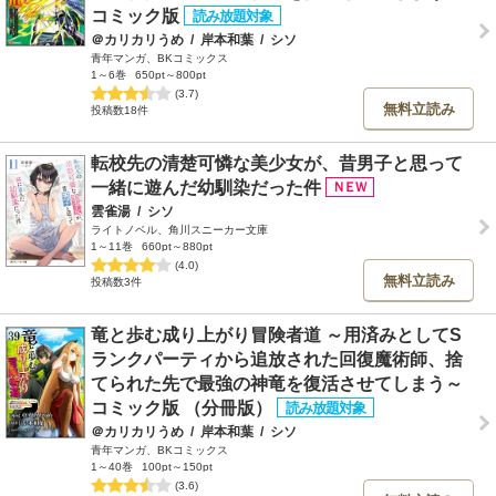
コミック版
＠カリカリうめ
/
岸本和葉
/
シソ
青年マンガ、BKコミックス
1～6巻
650pt～800pt
(3.7)
無料立読み
投稿数18件
転校先の清楚可憐な美少女が、昔男子と思って
一緒に遊んだ幼馴染だった件
雲雀湯
/
シソ
ライトノベル、角川スニーカー文庫
1～11巻
660pt～880pt
(4.0)
無料立読み
投稿数3件
竜と歩む成り上がり冒険者道 ～用済みとしてS
ランクパーティから追放された回復魔術師、捨
てられた先で最強の神竜を復活させてしまう～
コミック版 （分冊版）
＠カリカリうめ
/
岸本和葉
/
シソ
青年マンガ、BKコミックス
1～40巻
100pt～150pt
(3.6)