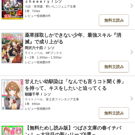
ｃｈｅｅｅｒｙ
/
シソ
小説・実用書、野いちごジュニア文庫
1巻
720pt
レビュー投稿数0件
無料立読み
薬草採取しかできない少年、最強スキル『消
滅』で成り上がる
岡沢六十四
/
シソ
ライトノベル、MFブックス
1～2巻
1,300pt～1,500pt
レビュー投稿数0件
無料立読み
甘えたい幼馴染は「なんでも言うコト聞く券」
を持って、キスをしたいと迫ってくる
朝陽千早
/
シソ
ライトノベル、富士見ファンタジア文庫
1巻
660pt
レビュー投稿数0件
無料立読み
【無料ためし読み版】つばさ文庫の春イチバ
ン！ ～大注目の新シリーズ6選～