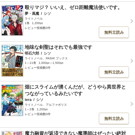
殴りマジ？ いいえ、ゼロ距離魔法使いです。
夢・風魔
/
シソ
ライトノベル
1巻
1,200pt
レビュー投稿数0件
無料立読み
地味な剣聖はそれでも最強です
明石六郎
/
シソ
ライトノベル、PASH! ブックス
1～11巻
1,000pt～1,500pt
レビュー投稿数0件
無料立読み
畑にスライムが湧くんだが、どうやら異世界と
つながっているみたいです
tera
/
シソ
ライトノベル、アルファポリス
1～2巻
1,200pt
レビュー投稿数0件
無料立読み
魔力融資が返済できない魔導師はぜったい絶対