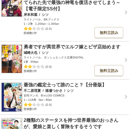
てられた先で最強の神竜を復活させてしまう～
【電子限定SS付】
岸本和葉
/
シソ
ライトノベル、BKブックス
1～2巻
1,200pt～1,300pt
(2.0)
無料立読み
投稿数1件
勇者ですが異世界でエルフ嫁とピザ店始めます
城崎火也
/
シソ
ライトノベル、ダッシュエックス文庫DIGITAL
1巻
556pt
(2.0)
無料立読み
投稿数1件
最強の鑑定士って誰のこと？【分冊版】
不二原理夏
/
港瀬つかさ
/
シソ
女性マンガ、B's-LOG COMICS
1～118巻
0pt～80pt
(2.0)
投稿数1件
2種類のステータスを持つ世界最強のおっさん
が、愛娘と楽しく冒険をするそうです