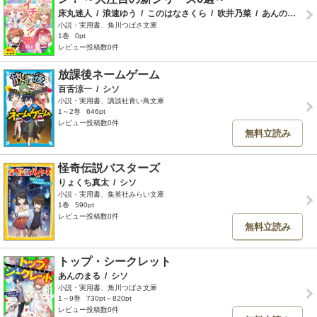
床丸迷人
/
浪速ゆう
/
このはなさくら
/
吹井乃菜
/
あんのまる
/
小説・実用書、角川つばさ文庫
1巻
0pt
レビュー投稿数0件
放課後ネームゲーム
百舌涼一
/
シソ
小説・実用書、講談社青い鳥文庫
1～2巻
646pt
レビュー投稿数0件
無料立読み
怪奇伝説バスターズ
りょくち真太
/
シソ
小説・実用書、集英社みらい文庫
1巻
590pt
レビュー投稿数0件
無料立読み
トップ・シークレット
あんのまる
/
シソ
小説・実用書、角川つばさ文庫
1～9巻
730pt～820pt
レビュー投稿数0件