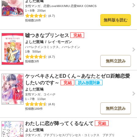
よしだ斑鳩
女性マンガ、恋愛LoveMAX/MIU 恋愛MAX COMICS
1～8巻
200pt
(4.7)
無料版を読む
投稿数16件
嘘つきなプリンセス
よしだ斑鳩
/
レイ･モーガン
ハーレクインコミックス、ハーレクイン
1巻
500pt
(4.7)
無料立読み
投稿数3件
ケッペキさんとEDくん～あなたとゼロ距離恋愛
したいのです～
よしだ斑鳩
女性マンガ、コイハナ
1～7巻
110pt
(4.6)
無料立読み
投稿数189件
わたしに恋が降ってくるなんて
よしだ斑鳩
少女マンガ、プチプリンセス/プリンセス・コミックス プチプリ