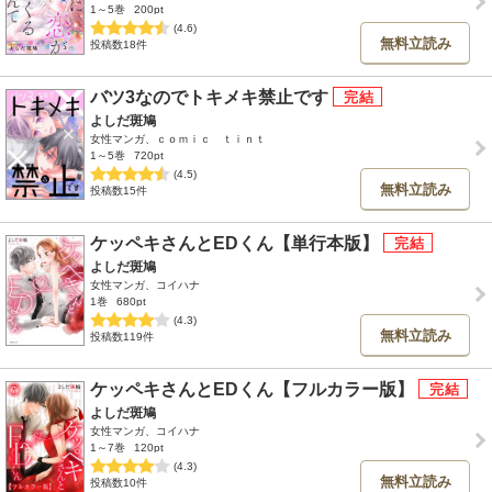
1～5巻
200pt
(4.6)
無料立読み
投稿数18件
バツ3なのでトキメキ禁止です
よしだ斑鳩
女性マンガ、ｃｏｍｉｃ ｔｉｎｔ
1～5巻
720pt
(4.5)
無料立読み
投稿数15件
ケッペキさんとEDくん【単行本版】
よしだ斑鳩
女性マンガ、コイハナ
1巻
680pt
(4.3)
無料立読み
投稿数119件
ケッペキさんとEDくん【フルカラー版】
よしだ斑鳩
女性マンガ、コイハナ
1～7巻
120pt
(4.3)
無料立読み
投稿数10件