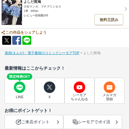
よしだ斑鳩
少女マンガ、プチプリンセス
1巻
480pt
レビュー投稿数0件
無料立読み
この作品をシェアしよう
漫画(まんが)・電子書籍のコミックシーモアTOP
よしだ斑鳩
最新情報はここからチェック！
限定特典GET
シーモア
メルマガ
LINE
X
ちゃんねる
登録
お得にポイントゲット！
ご来店ポイント
シーモアでポイ活