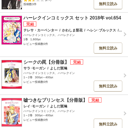
無料立読み
投稿数3件
ハーレクインコミックス セット 2018年 vol.654
テレサ・カーペンター
/
かわしま梨花
/
ヘレン･ブルックス
/
星野
ハーレクインコミックス、ハーレクイン
1巻
1,600pt
レビュー投稿数0件
無料立読み
シークの罠【分冊版】
サラ･モーガン
/
よしだ斑鳩
ハーレクインコミックス、ハーレクイン
1～2巻
300pt～400pt
レビュー投稿数0件
無料立読み
嘘つきなプリンセス【分冊版】
レイ･モーガン
/
よしだ斑鳩
ハーレクインコミックス、ハーレクイン
1～2巻
300pt～400pt
レビュー投稿数0件
無料立読み