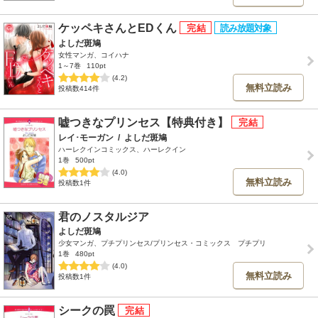
ケッペキさんとEDくん
よしだ斑鳩
女性マンガ、コイハナ
1～7巻
110pt
(4.2)
無料立読み
投稿数414件
嘘つきなプリンセス【特典付き】
レイ･モーガン
/
よしだ斑鳩
ハーレクインコミックス、ハーレクイン
1巻
500pt
(4.0)
無料立読み
投稿数1件
君のノスタルジア
よしだ斑鳩
少女マンガ、プチプリンセス/プリンセス・コミックス プチプリ
1巻
480pt
(4.0)
無料立読み
投稿数1件
シークの罠