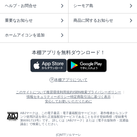
ヘルプ・お問合せ
シーモア島
重要なお知らせ
商品に関するお知らせ
ホームアイコンを追加
本棚アプリを無料ダウンロード！
本棚アプリについて
このサイトについて
推奨環境
利用規約
ISBN検索
プライバシーポリシー
情報セキュリティーポリシー
特定商取引法に基づく表示
安心してお使いいただくために
ABJマークは、この電子書店・電子書籍配信サービスが、 著作権者からコンテ
ンツ使用許諾を得た正規版配信サービスであることを示す登録商標（登録番号
第6091713号）です。 詳しくは［ABJマーク］または［電子出版制作・流通協
議会］で検索してください。
(C)NTTソルマーレ