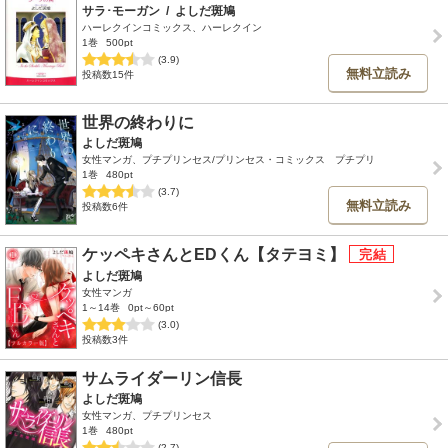
サラ･モーガン
/
よしだ斑鳩
ハーレクインコミックス、ハーレクイン
1巻
500pt
(3.9)
無料立読み
投稿数15件
世界の終わりに
よしだ斑鳩
女性マンガ、プチプリンセス/プリンセス・コミックス プチプリ
1巻
480pt
(3.7)
無料立読み
投稿数6件
ケッペキさんとEDくん【タテヨミ】
よしだ斑鳩
女性マンガ
1～14巻
0pt～60pt
(3.0)
投稿数3件
サムライダーリン信長
よしだ斑鳩
女性マンガ、プチプリンセス
1巻
480pt
(2.7)