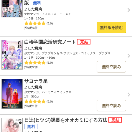
版
よしだ斑鳩
女性マンガ、ｃｏｍｉｃ ｔｉｎｔ
1～5巻
190pt
(5.0)
無料版を読む
投稿数4件
白椿学園恋活研究ノート
よしだ斑鳩
少女マンガ、プチプリンセス/プリンセス・コミックス プチプリ
1～3巻
300pt～480pt
(5.0)
無料立読み
投稿数2件
サヨナラ星
よしだ斑鳩
少女マンガ、ハーモニィコミックス
1巻
500pt
(5.0)
無料立読み
投稿数1件
日辻(ヒツジ)課長をオオカミにする方法