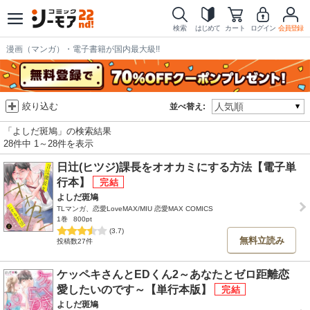
検索
はじめて
カート
ログイン
会員登録
漫画（マンガ）・電子書籍が国内最大級!!
絞り込む
並べ替え:
「よしだ斑鳩」の検索結果
28件中 1～28件を表示
日辻(ヒツジ)課長をオオカミにする方法【電子単
行本】
よしだ斑鳩
TLマンガ、恋愛LoveMAX/MIU 恋愛MAX COMICS
1巻
800pt
(3.7)
無料立読み
投稿数27件
ケッペキさんとEDくん2～あなたとゼロ距離恋
愛したいのです～【単行本版】
よしだ斑鳩