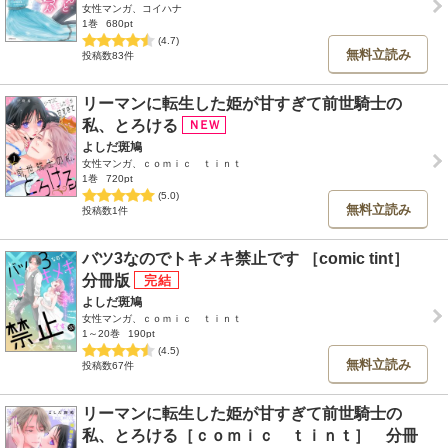
女性マンガ、コイハナ
1巻
680pt
(4.7)
無料立読み
投稿数83件
リーマンに転生した姫が甘すぎて前世騎士の
私、とろける
よしだ斑鳩
女性マンガ、ｃｏｍｉｃ ｔｉｎｔ
1巻
720pt
(5.0)
無料立読み
投稿数1件
バツ3なのでトキメキ禁止です ［comic tint］
分冊版
よしだ斑鳩
女性マンガ、ｃｏｍｉｃ ｔｉｎｔ
1～20巻
190pt
(4.5)
無料立読み
投稿数67件
リーマンに転生した姫が甘すぎて前世騎士の
私、とろける［ｃｏｍｉｃ ｔｉｎｔ］ 分冊