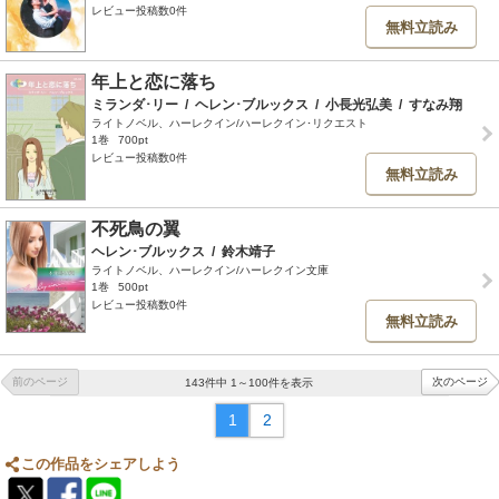
レビュー投稿数0件
無料立読み
年上と恋に落ち
ミランダ･リー
/
ヘレン･ブルックス
/
小長光弘美
/
すなみ翔
ライトノベル、ハーレクイン/ハーレクイン･リクエスト
1巻
700pt
レビュー投稿数0件
無料立読み
不死鳥の翼
ヘレン･ブルックス
/
鈴木靖子
ライトノベル、ハーレクイン/ハーレクイン文庫
1巻
500pt
レビュー投稿数0件
無料立読み
前のページ
次のページ
143件中 1～100件を表示
1
2
この作品をシェアしよう