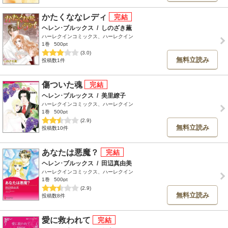
かたくななレディ
ヘレン･ブルックス
/
しのざき薫
ハーレクインコミックス、ハーレクイン
1巻
500pt
(3.0)
無料立読み
投稿数1件
傷ついた魂
ヘレン･ブルックス
/
美里繚子
ハーレクインコミックス、ハーレクイン
1巻
500pt
(2.9)
無料立読み
投稿数10件
あなたは悪魔？
ヘレン･ブルックス
/
田辺真由美
ハーレクインコミックス、ハーレクイン
1巻
500pt
(2.9)
無料立読み
投稿数8件
愛に救われて