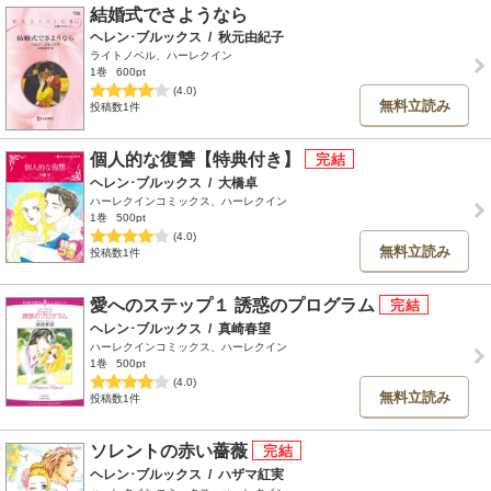
結婚式でさようなら
ヘレン･ブルックス
/
秋元由紀子
ライトノベル、ハーレクイン
1巻
600pt
(4.0)
無料立読み
投稿数1件
個人的な復讐【特典付き】
ヘレン･ブルックス
/
大橋卓
ハーレクインコミックス、ハーレクイン
1巻
500pt
(4.0)
無料立読み
投稿数1件
愛へのステップ１ 誘惑のプログラム
ヘレン･ブルックス
/
真崎春望
ハーレクインコミックス、ハーレクイン
1巻
500pt
(4.0)
無料立読み
投稿数1件
ソレントの赤い薔薇
ヘレン･ブルックス
/
ハザマ紅実