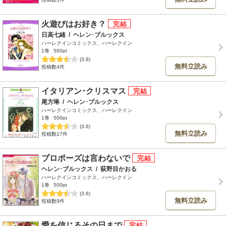
火遊びはお好き？
日高七緒
/
ヘレン･ブルックス
ハーレクインコミックス、ハーレクイン
1巻
500pt
(3.8)
無料立読み
投稿数4件
イタリアン･クリスマス
尾方琳
/
ヘレン･ブルックス
ハーレクインコミックス、ハーレクイン
1巻
500pt
(3.6)
無料立読み
投稿数17件
プロポーズは言わないで
ヘレン･ブルックス
/
荻野目かおる
ハーレクインコミックス、ハーレクイン
1巻
500pt
(3.6)
無料立読み
投稿数9件
愛を信じるその日まで