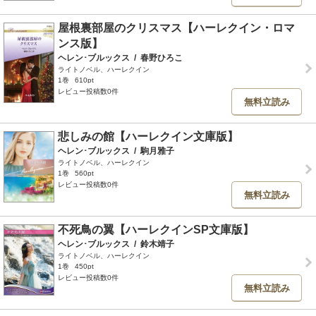
屋根裏部屋のクリスマス【ハーレクイン・ロマ
ンス版】
ヘレン･ブルックス
/
春野ひろこ
ライトノベル、ハーレクイン
1巻
610pt
レビュー投稿数0件
無料立読み
悲しみの館【ハーレクイン文庫版】
ヘレン･ブルックス
/
駒月雅子
ライトノベル、ハーレクイン
1巻
560pt
レビュー投稿数0件
無料立読み
不死鳥の翼【ハーレクインSP文庫版】
ヘレン･ブルックス
/
鈴木靖子
ライトノベル、ハーレクイン
1巻
450pt
レビュー投稿数0件
無料立読み