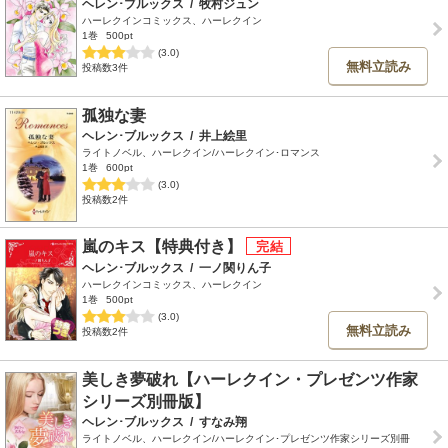
ヘレン･ブルックス
/
牧村ジュン
ハーレクインコミックス、ハーレクイン
1巻
500pt
(3.0)
無料立読み
投稿数3件
孤独な妻
ヘレン･ブルックス
/
井上絵里
ライトノベル、ハーレクイン/ハーレクイン･ロマンス
1巻
600pt
(3.0)
投稿数2件
嵐のキス【特典付き】
ヘレン･ブルックス
/
一ノ関りん子
ハーレクインコミックス、ハーレクイン
1巻
500pt
(3.0)
無料立読み
投稿数2件
美しき夢破れ【ハーレクイン・プレゼンツ作家
シリーズ別冊版】
ヘレン･ブルックス
/
すなみ翔
ライトノベル、ハーレクイン/ハーレクイン･プレゼンツ作家シリーズ別冊