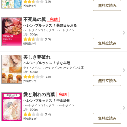
(2.5)
無料立読み
投稿数4件
不死鳥の翼
ヘレン･ブルックス
/
荻野目かおる
ハーレクインコミックス、ハーレクイン
1巻
500pt
(2.5)
無料立読み
投稿数4件
美しき夢破れ
ヘレン･ブルックス
/
すなみ翔
ライトノベル、ハーレクイン/ハーレクイン文庫
1巻
500pt
(2.5)
無料立読み
投稿数2件
愛と別れの言葉
ヘレン･ブルックス
/
中山紗良
ハーレクインコミックス、ハーレクイン
1巻
500pt
(2.4)
無料立読み
投稿数14件