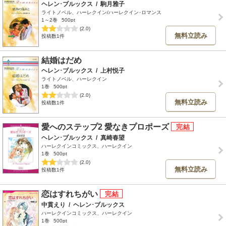
ヘレン･ブルックス
/
駒月雅子
ライトノベル、ハーレクイン/ハーレクイン･ロマンス
1～2巻
500pt
(2.0)
無料立読み
投稿数1件
結婚はだめ
ヘレン･ブルックス
/
上村悦子
ライトノベル、ハーレクイン
1巻
500pt
(2.0)
無料立読み
投稿数1件
愛へのステップ2 愛なきプロポーズ
ヘレン･ブルックス
/
真崎春望
ハーレクインコミックス、ハーレクイン
1巻
500pt
(2.0)
無料立読み
投稿数1件
恋はすれちがい
中貫えり
/
ヘレン･ブルックス
ハーレクインコミックス、ハーレクイン
1巻
500pt