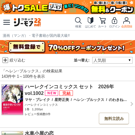
検索
はじめて
カート
ログイン
会員登録
漫画（マンガ）・電子書籍が国内最大級!!
絞り込む
並べ替え:
「ヘレン･ブルックス」の検索結果
143件中 1～100件を表示
ハーレクインコミックス セット 2026年
vol.1002
マヤ・ブレイク
/
星野正美
/
ヘレン･ブルックス
/
のわきねい
/
マ
ハーレクインコミックス
1巻
1,200pt
レビュー投稿数0件
無料立読み
水車小屋の恋