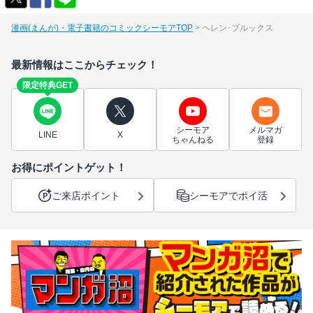
漫画(まんが)・電子書籍のコミックシーモアTOP
ヘレン･ブルックス
最新情報はここからチェック！
限定特典GET
シーモア
メルマガ
LINE
X
ちゃんねる
登録
お得にポイントゲット！
ご来店ポイント
シーモアでポイ活