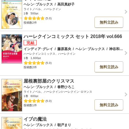
ヘレン･ブルックス
/
高田真紗子
ライトノベル、ハーレクイン
1巻
500pt
(5.0)
無料立読み
投稿数2件
ハーレクインコミックス セット 2018年 vol.666
インディア･グレイ
/
藤原基央
/
ヘレン･ブルックス
/
神谷和都
/
ハーレクインコミックス、ハーレクイン
1巻
1,600pt
(5.0)
無料立読み
投稿数2件
屋根裏部屋のクリスマス
ヘレン･ブルックス
/
春野ひろこ
ライトノベル、ハーレクイン/ハーレクイン･ロマンス
1巻
600pt
(5.0)
無料立読み
投稿数1件
イブの魔法
ヘレン･ブルックス
/
朝戸まり