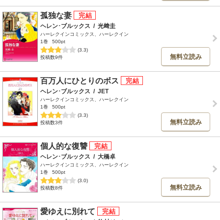
孤独な妻
ヘレン･ブルックス
/
光﨑圭
ハーレクインコミックス、ハーレクイン
1巻
500pt
(3.3)
無料立読み
投稿数9件
百万人にひとりのボス
ヘレン･ブルックス
/
JET
ハーレクインコミックス、ハーレクイン
1巻
500pt
(3.3)
無料立読み
投稿数3件
個人的な復讐
ヘレン･ブルックス
/
大橋卓
ハーレクインコミックス、ハーレクイン
1巻
500pt
(3.0)
無料立読み
投稿数8件
愛ゆえに別れて