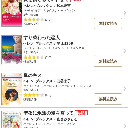
ヘレン･ブルックス
/
松本夏実
ハーレクインコミックス、ハーレクイン
1巻
500pt
(3.5)
無料立読み
投稿数27件
すり替わった恋人
ヘレン･ブルックス
/
平江まゆみ
ライトノベル、ハーレクイン/ハーレクイン文庫
1巻
500pt
(3.5)
無料立読み
投稿数2件
嵐のキス
ヘレン･ブルックス
/
苅谷京子
ライトノベル、ハーレクイン/ハーレクイン･ロマンス
1巻
500pt
(3.5)
無料立読み
投稿数2件
聖夜に永遠の愛を誓って
ヘレン･ブルックス
/
あさみさとる
ハーレクインコミックス、ハーレクイン