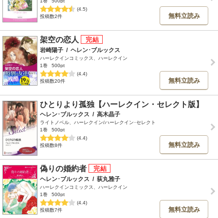
1巻
500pt
(4.5)
無料立読み
投稿数2件
架空の恋人
岩崎陽子
/
ヘレン･ブルックス
ハーレクインコミックス、ハーレクイン
1巻
500pt
(4.4)
無料立読み
投稿数20件
ひとりより孤独【ハーレクイン・セレクト版】
ヘレン･ブルックス
/
高木晶子
ライトノベル、ハーレクイン/ハーレクイン･セレクト
1巻
500pt
(4.4)
無料立読み
投稿数8件
偽りの婚約者
ヘレン･ブルックス
/
荻丸雅子
ハーレクインコミックス、ハーレクイン
1巻
500pt
(4.4)
無料立読み
投稿数7件