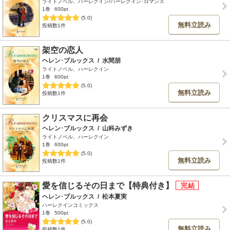
ライトノベル、ハーレクイン/ハーレクイン･ロマンス
1巻
600pt
(5.0)
無料立読み
投稿数1件
架空の恋人
ヘレン･ブルックス
/
水間朋
ライトノベル、ハーレクイン
1巻
600pt
(5.0)
無料立読み
投稿数1件
クリスマスに再会
ヘレン･ブルックス
/
山科みずき
ライトノベル、ハーレクイン
1巻
600pt
(5.0)
無料立読み
投稿数1件
愛を信じるその日まで【特典付き】
ヘレン･ブルックス
/
松本夏実
ハーレクインコミックス
1巻
500pt
(5.0)
無料立読み
投稿数1件