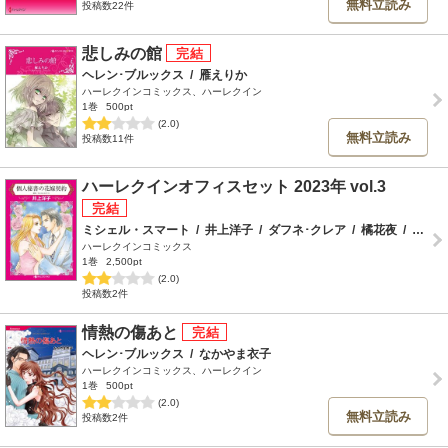
無料立読み
投稿数22件
悲しみの館
ヘレン･ブルックス
/
雁えりか
ハーレクインコミックス、ハーレクイン
1巻
500pt
(2.0)
無料立読み
投稿数11件
ハーレクインオフィスセット 2023年 vol.3
ミシェル・スマート
/
井上洋子
/
ダフネ･クレア
/
橘花夜
/
ヘレン･ブルックス
ハーレクインコミックス
1巻
2,500pt
(2.0)
投稿数2件
情熱の傷あと
ヘレン･ブルックス
/
なかやま衣子
ハーレクインコミックス、ハーレクイン
1巻
500pt
(2.0)
無料立読み
投稿数2件