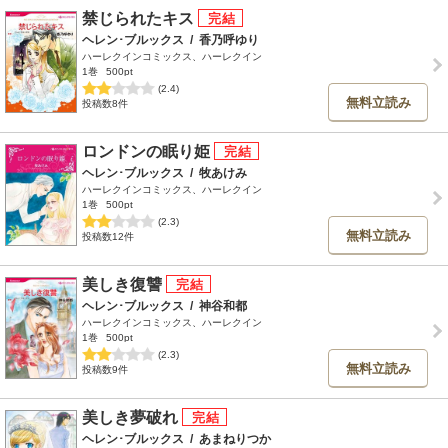
禁じられたキス
ヘレン･ブルックス
/
香乃呼ゆり
ハーレクインコミックス、ハーレクイン
1巻
500pt
(2.4)
無料立読み
投稿数8件
ロンドンの眠り姫
ヘレン･ブルックス
/
牧あけみ
ハーレクインコミックス、ハーレクイン
1巻
500pt
(2.3)
無料立読み
投稿数12件
美しき復讐
ヘレン･ブルックス
/
神谷和都
ハーレクインコミックス、ハーレクイン
1巻
500pt
(2.3)
無料立読み
投稿数9件
美しき夢破れ
ヘレン･ブルックス
/
あまねりつか