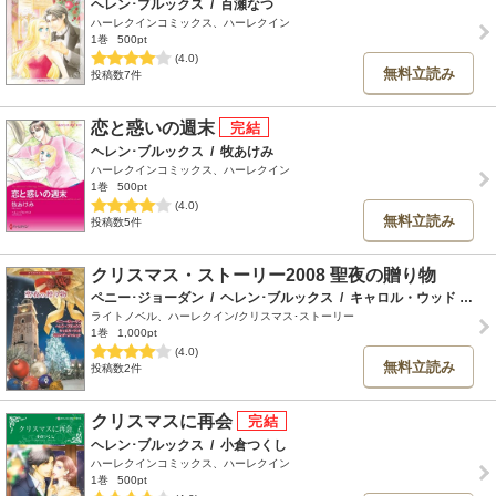
ヘレン･ブルックス
/
百瀬なつ
ハーレクインコミックス、ハーレクイン
1巻
500pt
(4.0)
無料立読み
投稿数7件
恋と惑いの週末
ヘレン･ブルックス
/
牧あけみ
ハーレクインコミックス、ハーレクイン
1巻
500pt
(4.0)
無料立読み
投稿数5件
クリスマス・ストーリー2008 聖夜の贈り物
ペニー･ジョーダン
/
ヘレン･ブルックス
/
キャロル・ウッド
/
ミラ
ライトノベル、ハーレクイン/クリスマス･ストーリー
1巻
1,000pt
(4.0)
無料立読み
投稿数2件
クリスマスに再会
ヘレン･ブルックス
/
小倉つくし
ハーレクインコミックス、ハーレクイン
1巻
500pt