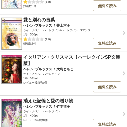
(1.0)
無料立読み
投稿数3件
愛と別れの言葉
ヘレン･ブルックス
/
井上京子
ライトノベル、ハーレクイン/ハーレクイン･ロマンス
1巻
500pt
(1.0)
無料立読み
投稿数1件
イタリアン・クリスマス【ハーレクインSP文庫
版】
ヘレン･ブルックス
/
大島ともこ
ライトノベル、ハーレクイン
1巻
545pt
レビュー投稿数0件
無料立読み
消えた記憶と愛の贈り物
ヘレン･ブルックス
/
竹本祐子
ライトノベル、ハーレクイン
1巻
490pt
レビュー投稿数0件
無料立読み