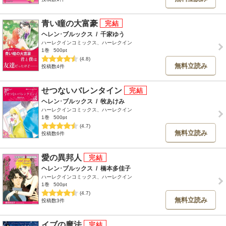
青い瞳の大富豪
ヘレン･ブルックス
/
千家ゆう
ハーレクインコミックス、ハーレクイン
1巻
500pt
(4.8)
無料立読み
投稿数4件
せつないバレンタイン
ヘレン･ブルックス
/
牧あけみ
ハーレクインコミックス、ハーレクイン
1巻
500pt
(4.7)
無料立読み
投稿数6件
愛の異邦人
ヘレン･ブルックス
/
橋本多佳子
ハーレクインコミックス、ハーレクイン
1巻
500pt
(4.7)
無料立読み
投稿数3件
イブの魔法