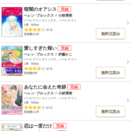
暗闇のオアシス
ヘレン･ブルックス
/
小林博美
ハーレクインコミックス、ハーレクイン
1巻
500pt
(4.3)
無料立読み
投稿数21件
愛しすぎた報い
ヘレン･ブルックス
/
伊藤かこ
ハーレクインコミックス、ハーレクイン
1巻
500pt
(4.3)
無料立読み
投稿数6件
あなたに会えた奇跡
ヘレン･ブルックス
/
小林博美
ハーレクインコミックス、ハーレクイン
1巻
500pt
(4.2)
無料立読み
投稿数11件
恋は一度だけ