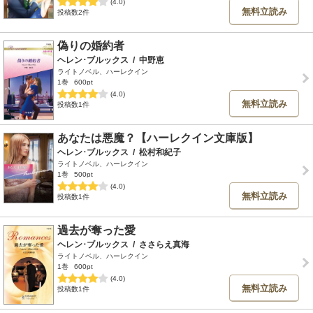
(4.0)
無料立読み
投稿数2件
偽りの婚約者
ヘレン･ブルックス
/
中野恵
ライトノベル、ハーレクイン
1巻
600pt
(4.0)
無料立読み
投稿数1件
あなたは悪魔？【ハーレクイン文庫版】
ヘレン･ブルックス
/
松村和紀子
ライトノベル、ハーレクイン
1巻
500pt
(4.0)
無料立読み
投稿数1件
過去が奪った愛
ヘレン･ブルックス
/
ささらえ真海
ライトノベル、ハーレクイン
1巻
600pt
(4.0)
無料立読み
投稿数1件