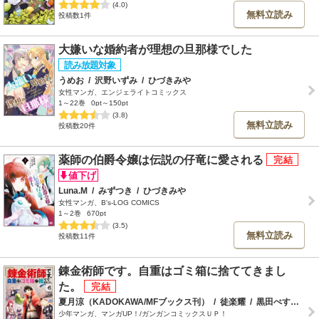
(4.0)
無料立読み
投稿数1件
大嫌いな婚約者が理想の旦那様でした
うめお
/
沢野いずみ
/
ひづきみや
女性マンガ、エンジェライトコミックス
1～22巻
0pt～150pt
(3.8)
無料立読み
投稿数20件
薬師の伯爵令嬢は伝説の仔竜に愛される
Luna.M
/
みずつき
/
ひづきみや
女性マンガ、B's-LOG COMICS
1～2巻
670pt
(3.5)
無料立読み
投稿数11件
錬金術師です。自重はゴミ箱に捨ててきまし
た。
夏月涼（KADOKAWA/MFブックス刊）
/
徒楽耀
/
黒田ぺすと
/
ひ
少年マンガ、マンガUP！/ガンガンコミックスＵＰ！