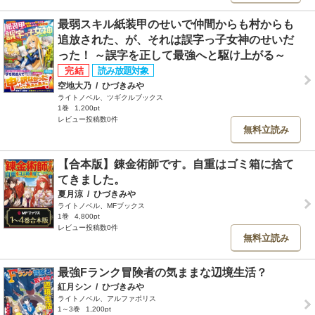
最弱スキル紙装甲のせいで仲間からも村からも
追放された、が、それは誤字っ子女神のせいだ
った！ ～誤字を正して最強へと駆け上がる～
空地大乃
/
ひづきみや
ライトノベル、ツギクルブックス
1巻
1,200pt
レビュー投稿数0件
無料立読み
【合本版】錬金術師です。自重はゴミ箱に捨て
てきました。
夏月涼
/
ひづきみや
ライトノベル、MFブックス
1巻
4,800pt
レビュー投稿数0件
無料立読み
最強Fランク冒険者の気ままな辺境生活？
紅月シン
/
ひづきみや
ライトノベル、アルファポリス
1～3巻
1,200pt