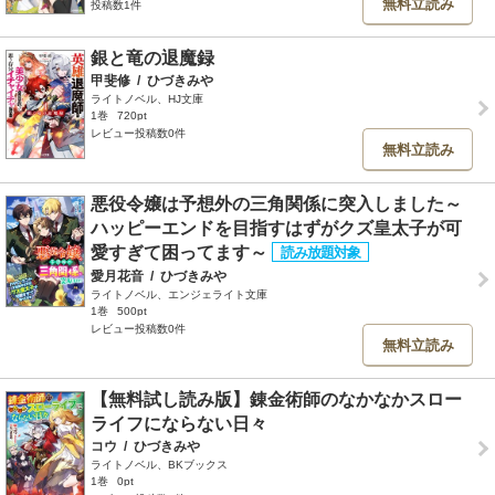
無料立読み
投稿数1件
銀と竜の退魔録
甲斐修
/
ひづきみや
ライトノベル、HJ文庫
1巻
720pt
レビュー投稿数0件
無料立読み
悪役令嬢は予想外の三角関係に突入しました～
ハッピーエンドを目指すはずがクズ皇太子が可
愛すぎて困ってます～
愛月花音
/
ひづきみや
ライトノベル、エンジェライト文庫
1巻
500pt
レビュー投稿数0件
無料立読み
【無料試し読み版】錬金術師のなかなかスロー
ライフにならない日々
コウ
/
ひづきみや
ライトノベル、BKブックス
1巻
0pt