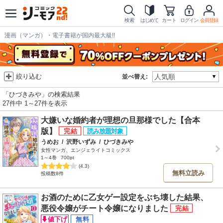
検索
はじめて
カート
ログイン
会員登録
漫画（マンガ）・電子書籍が国内最大級!!
絞り込む
並べ替え:
「ひづきみや」の検索結果
27件中 1～27件を表示
大嫌いな婚約者が理想の旦那様でした【合本
版】
うめお
/
沢野いずみ
/
ひづきみや
女性マンガ、エンジェライトコミックス
1～4巻
700pt
(4.3)
無料立読み
投稿数8件
お酒のために乙女ゲー設定をぶち壊した結果、
悪役令嬢がチート令嬢になりました