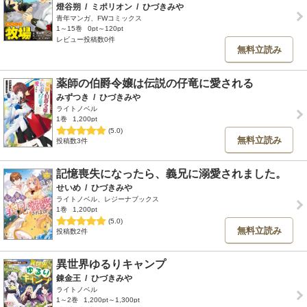
燈谷朔
/
ミポリオン
/
ひづきみや
青年マンガ、FWコミックス
1～15巻
0pt～120pt
レビュー投稿数0件
無料立読み
薬師の伯爵令嬢は伝説の仔竜に愛される
みずつき
/
ひづきみや
ライトノベル
1巻
1,200pt
(5.0)
無料立読み
投稿数3件
記憶喪失になったら、義兄に溺愛されました。
せいめ
/
ひづきみや
ライトノベル、レジーナブックス
1巻
1,200pt
(5.0)
無料立読み
投稿数2件
異世界ゆるりキャンプ
錬金王
/
ひづきみや
ライトノベル
1～2巻
1,200pt～1,300pt