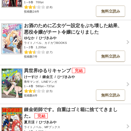
1～6巻
700pt
(2.8)
無料立読み
投稿数24件
お酒のために乙女ゲー設定をぶち壊した結果、
悪役令嬢がチート令嬢になりました
ゆなか
/
ひづきみや
ライトノベル、カドカワBOOKS
1～2巻
1,200pt
(2.7)
無料立読み
投稿数7件
異世界ゆるりキャンプ
けーすけ
/
錬金王
/
ひづきみや
青年マンガ、LINEマンガ
1～4巻
580pt～737pt
(2.5)
無料立読み
投稿数4件
錬金術師です。自重はゴミ箱に捨ててきまし
た。
夏月涼
/
ひづきみや
ライトノベル、MFブックス