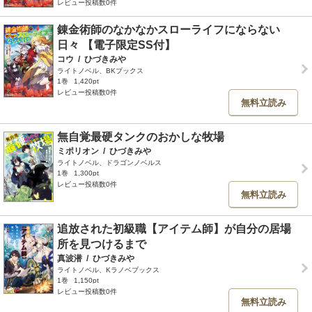
レビュー投稿数0件
錬金術師のなかなかスローライフにならない
日々 【電子限定SS付】
コウ
/
ひづきみや
ライトノベル、BKブックス
1巻
1,420pt
レビュー投稿数0件
無料立読み
無自覚最硬タンクのおかしな牧場
ミポリオン
/
ひづきみや
ライトノベル、ドラゴンノベルス
1巻
1,300pt
レビュー投稿数0件
無料立読み
追放された初級職【アイテム師】が自分の居場
所を見つけるまで
真波潜
/
ひづきみや
ライトノベル、Kラノベブックス
1巻
1,150pt
レビュー投稿数0件
無料立読み