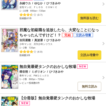
永緒ウカ
/
ゆなか
/
ひづきみや
女性マンガ、ＦＬＯＳ ＣＯＭＩＣ
1～10巻
650pt～720pt
(3.7)
無料版を読む
投稿数67件
邪魔な初級職を追放したら、大変なことになっ
ちゃったんですけど！？
吉田屋敷
/
真波潜
/
ひづきみや
少年マンガ、月刊少年シリウス
1～2巻
720pt
(4.0)
立読み増量中
投稿数3件
無自覚最硬タンクのおかしな牧場
燈谷朔
/
ミポリオン
/
ひづきみや
青年マンガ、FWコミックス
1～2巻
660pt～720pt
レビュー投稿数0件
無料立読み
【分冊版】無自覚最硬タンクのおかしな牧場