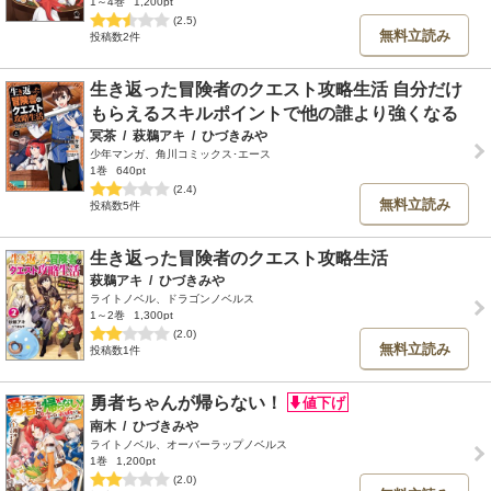
1～4巻
1,200pt
(2.5)
無料立読み
投稿数2件
生き返った冒険者のクエスト攻略生活 自分だけ
もらえるスキルポイントで他の誰より強くなる
冥茶
/
萩鵜アキ
/
ひづきみや
少年マンガ、角川コミックス･エース
1巻
640pt
(2.4)
無料立読み
投稿数5件
生き返った冒険者のクエスト攻略生活
萩鵜アキ
/
ひづきみや
ライトノベル、ドラゴンノベルス
1～2巻
1,300pt
(2.0)
無料立読み
投稿数1件
勇者ちゃんが帰らない！
南木
/
ひづきみや
ライトノベル、オーバーラップノベルス
1巻
1,200pt
(2.0)