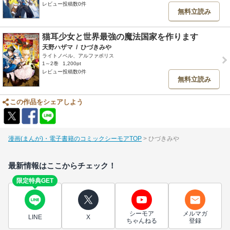
レビュー投稿数0件
無料立読み
猫耳少女と世界最強の魔法国家を作ります
天野ハザマ
/
ひづきみや
ライトノベル、アルファポリス
1～2巻
1,200pt
レビュー投稿数0件
無料立読み
この作品をシェアしよう
漫画(まんが)・電子書籍のコミックシーモアTOP
ひづきみや
最新情報はここからチェック！
限定特典GET
シーモア
メルマガ
LINE
X
ちゃんねる
登録