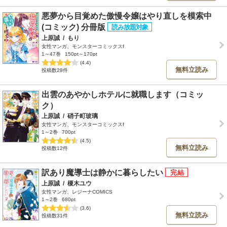
悪夢から目覚めた傲慢令嬢はやり直しを模索中
(コミック) 分冊版
上原誠
/
もり
女性マンガ、モンスターコミックスf
1～47巻
150pt～170pt
(4.4)
無料立読み
投稿数28件
出雲のあやかしホテルに就職します（コミッ
ク）
上原誠
/
硝子町玻璃
女性マンガ、モンスターコミックスf
1～2巻
700pt
(4.5)
無料立読み
投稿数12件
訳あり魔導士は静かに暮らしたい
上原誠
/
榎木ユウ
女性マンガ、レジーナCOMICS
1～2巻
680pt
(3.6)
無料立読み
投稿数31件