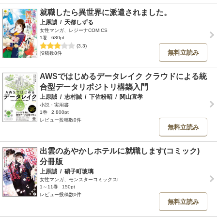
就職したら異世界に派遣されました。
上原誠
/
天都しずる
女性マンガ、レジーナCOMICS
1巻
680pt
(3.3)
無料立読み
投稿数8件
AWSではじめるデータレイク クラウドによる統
合型データリポジトリ構築入門
上原誠
/
志村誠
/
下佐粉昭
/
関山宜孝
小説・実用書
1巻
2,800pt
レビュー投稿数0件
無料立読み
出雲のあやかしホテルに就職します(コミック)
分冊版
上原誠
/
硝子町玻璃
女性マンガ、モンスターコミックスf
1～11巻
150pt
レビュー投稿数0件
無料立読み