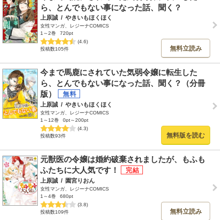
ら、とんでもない事になった話、聞く？
上原誠
/
やきいもほくほく
女性マンガ、レジーナCOMICS
1～2巻
720pt
(4.6)
無料立読み
投稿数105件
今まで馬鹿にされていた気弱令嬢に転生した
ら、とんでもない事になった話、聞く？（分冊
版）
上原誠
/
やきいもほくほく
女性マンガ、レジーナCOMICS
1～12巻
0pt～200pt
(4.3)
無料版を読む
投稿数93件
元獣医の令嬢は婚約破棄されましたが、もふも
ふたちに大人気です！
上原誠
/
園宮りおん
女性マンガ、レジーナCOMICS
1～4巻
680pt
(3.8)
無料立読み
投稿数109件