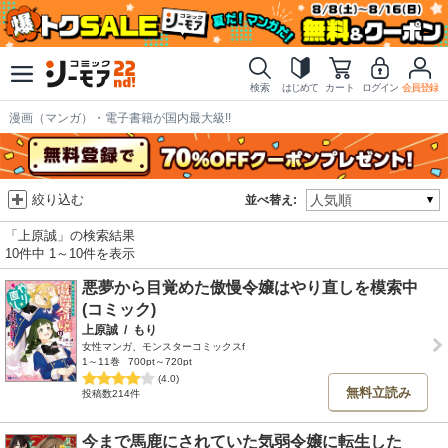
検索
はじめて
カート
ログイン
会員登録
漫画（マンガ）・電子書籍が国内最大級!!
絞り込む
並べ替え:
「上原誠」の検索結果
10件中 1～10件を表示
悪夢から目覚めた傲慢令嬢はやり直しを模索中
(コミック)
上原誠
/
もり
女性マンガ、モンスターコミックスf
1～11巻
700pt～720pt
(4.0)
無料立読み
投稿数214件
今まで馬鹿にされていた気弱令嬢に転生した