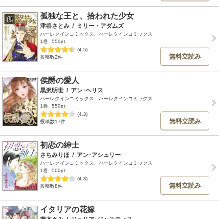
孤独な王と、拾われた少女
津谷さとみ
/
ミリー・アダムズ
ハーレクインコミックス、ハーレクインコミックス
1巻
550pt
(4.5)
無料立読み
投稿数2件
侯爵の愛人
黒沢明世
/
アン･ヘリス
ハーレクインコミックス、ハーレクインコミックス
1巻
550pt
(4.3)
無料立読み
投稿数17件
初恋の紳士
さちみりほ
/
アン･アシュリー
ハーレクインコミックス、ハーレクインコミックス
1巻
500pt
(4.3)
無料立読み
投稿数8件
イタリアの花嫁