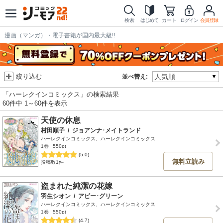
検索
はじめて
カート
ログイン
会員登録
漫画（マンガ）・電子書籍が国内最大級!!
絞り込む
並べ替え:
「ハーレクインコミックス」の検索結果
60件中 1～60件を表示
天使の休息
村田順子
/
ジョアンナ･メイトランド
ハーレクインコミックス、ハーレクインコミックス
1巻
550pt
(5.0)
無料立読み
投稿数1件
盗まれた純潔の花嫁
羽生シオン
/
アビー･グリーン
ハーレクインコミックス、ハーレクインコミックス
1巻
550pt
(4.7)