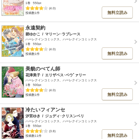
1巻
550pt
(4.0)
無料立読み
投稿数1件
永遠契約
碧ゆかこ
/
マリーン･ラブレース
ハーレクインコミックス、ハーレクインコミックス
1巻
550pt
(4.0)
無料立読み
投稿数1件
美貌のぺてん師
花津美子
/
エリザベス･ベウﾞァリー
ハーレクインコミックス、ハーレクインコミックス
1巻
500pt
(4.0)
無料立読み
投稿数1件
冷たいフィアンセ
汐宮ゆき
/
ジュディ･クリスンベリ
ハーレクインコミックス、ハーレクインコミックス
1巻
550pt
(3.8)
無料立読み
投稿数11件