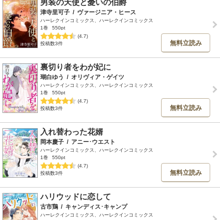
男装の天使と憂いの伯爵
津寺里可子
/
ヴァージニア・ヒース
ハーレクインコミックス、ハーレクインコミックス
1巻
550pt
(4.7)
無料立読み
投稿数3件
裏切り者をわが妃に
瑚白ゆう
/
オリヴィア・ゲイツ
ハーレクインコミックス、ハーレクインコミックス
1巻
550pt
(4.7)
無料立読み
投稿数3件
入れ替わった花婿
岡本慶子
/
アニー･ウエスト
ハーレクインコミックス、ハーレクインコミックス
1巻
550pt
(4.7)
無料立読み
投稿数3件
ハリウッドに恋して
古市鶏
/
キャンディス･キャンプ
ハーレクインコミックス、ハーレクインコミックス