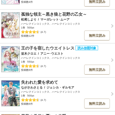
無料立読み
投稿数4件
孤独な領主～黒き狼と花野の乙女～
松尾しより
/
マーガレット･ムーア
ハーレクインコミックス、ハーレクインコミックス
1巻
500pt
(4.7)
無料立読み
投稿数12件
王の子を宿したウエイトレス
並木クロエ
/
アニー･ウエスト
ハーレクインコミックス、ハーレクインコミックス
1巻
550pt
(4.7)
無料立読み
投稿数6件
失われた愛を求めて
ながさわさとる
/
ジェシカ・ギルモア
ハーレクインコミックス、ハーレクインコミックス
1巻
500pt
(4.7)
無料立読み
投稿数6件