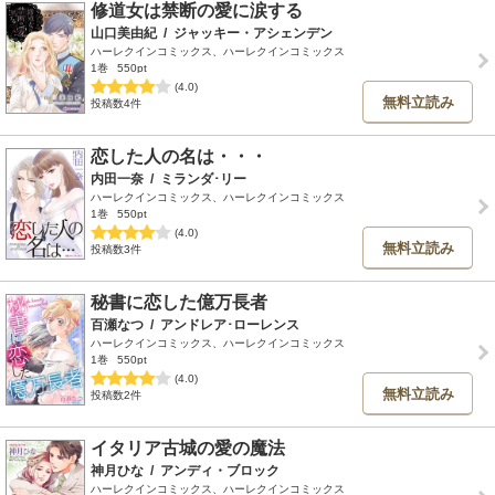
修道女は禁断の愛に涙する
山口美由紀
/
ジャッキー・アシェンデン
ハーレクインコミックス、ハーレクインコミックス
1巻
550pt
(4.0)
無料立読み
投稿数4件
恋した人の名は・・・
内田一奈
/
ミランダ･リー
ハーレクインコミックス、ハーレクインコミックス
1巻
550pt
(4.0)
無料立読み
投稿数3件
秘書に恋した億万長者
百瀬なつ
/
アンドレア･ローレンス
ハーレクインコミックス、ハーレクインコミックス
1巻
550pt
(4.0)
無料立読み
投稿数2件
イタリア古城の愛の魔法
神月ひな
/
アンディ・ブロック
ハーレクインコミックス、ハーレクインコミックス