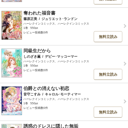
奪われた福音書
篠原正美
/
ジュリエット･ランドン
ハーレクインコミックス、ハーレクインコミックス
1巻
550pt
レビュー投稿数0件
無料立読み
同級生だから
しのざき薫
/
デビー･マッコーマー
ハーレクインコミックス、ハーレクインコミックス
1巻
550pt
レビュー投稿数0件
無料立読み
伯爵との消えない初恋
音守こすみ
/
キャロル･モーティマー
ハーレクインコミックス、ハーレクインコミックス
1巻
550pt
レビュー投稿数0件
無料立読み
誘惑のドレスに隠した無垢