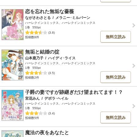
恋を忘れた無垢な薔薇
ながさわさとる
/
メラニー･ミルバーン
ハーレクインコミックス、ハーレクインコミックス
1巻
550pt
(3.8)
無料立読み
投稿数8件
無垢と結婚の掟
山本鹿乃子
/
ハイディ･ライス
ハーレクインコミックス、ハーレクインコミックス
1巻
550pt
(3.5)
無料立読み
投稿数2件
子爵の妻ですが跡継ぎだけ望まれてます！？
宮花みん
/
デボラ･ヘイル
ハーレクインコミックス、ハーレクインコミックス
1巻
550pt
(3.4)
無料立読み
投稿数5件
魔法の夜をあなたと