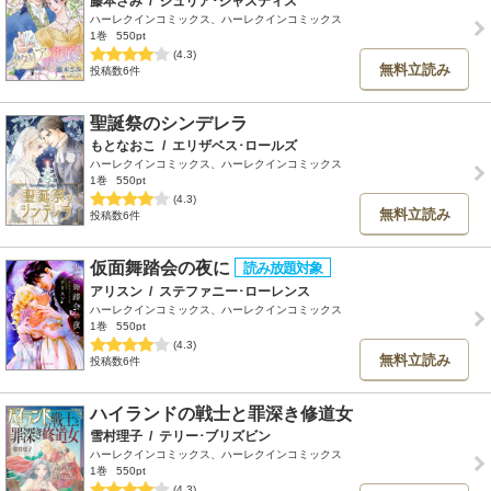
藤本さみ
/
ジュリア･ジャスティス
ハーレクインコミックス、ハーレクインコミックス
1巻
550pt
(4.3)
無料立読み
投稿数6件
聖誕祭のシンデレラ
もとなおこ
/
エリザベス･ロールズ
ハーレクインコミックス、ハーレクインコミックス
1巻
550pt
(4.3)
無料立読み
投稿数6件
仮面舞踏会の夜に
アリスン
/
ステファニー･ローレンス
ハーレクインコミックス、ハーレクインコミックス
1巻
550pt
(4.3)
無料立読み
投稿数6件
ハイランドの戦士と罪深き修道女
雪村理子
/
テリー･ブリズビン
ハーレクインコミックス、ハーレクインコミックス
1巻
550pt
(4.3)