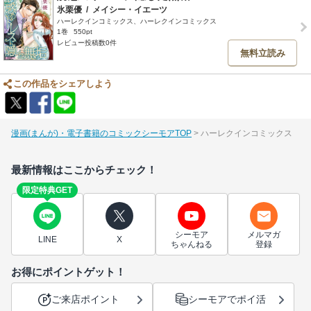
氷栗優
/
メイシー・イエーツ
ハーレクインコミックス、ハーレクインコミックス
1巻
550pt
レビュー投稿数0件
無料立読み
この作品をシェアしよう
漫画(まんが)・電子書籍のコミックシーモアTOP
ハーレクインコミックス
最新情報はここからチェック！
限定特典GET
シーモア
メルマガ
LINE
X
ちゃんねる
登録
お得にポイントゲット！
ご来店ポイント
シーモアでポイ活