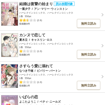
結婚は復讐の始まり
一重夕子
/
アン･マリー･ウィンストン
ハーレクインコミックス、ハーレクインコミックス
1巻
550pt
(2.6)
無料立読み
投稿数9件
カンヌで恋して
夏木立
/
キャスリン･ロス
ハーレクインコミックス、ハーレクインコミックス
1巻
550pt
(1.0)
無料立読み
投稿数3件
さすらう愛に溺れて
なつき千穂
/
ビバリー･バートン
ハーレクインコミックス、ハーレクインコミックス
1巻
550pt
(1.0)
無料立読み
投稿数1件
いばらの恋
よこたようこ
/
ベティ･ニールズ