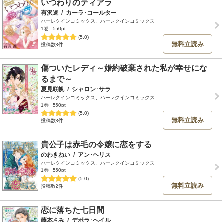
いつわりのティアラ
有沢遼
/
カーラ･コールター
ハーレクインコミックス、ハーレクインコミックス
1巻
550pt
(5.0)
無料立読み
投稿数3件
傷ついたレディ～婚約破棄された私が幸せにな
るまで～
夏見咲帆
/
シャロン･サラ
ハーレクインコミックス、ハーレクインコミックス
1巻
550pt
(5.0)
無料立読み
投稿数3件
貴公子は赤毛の令嬢に恋をする
のわきねい
/
アン･ヘリス
ハーレクインコミックス、ハーレクインコミックス
1巻
550pt
(5.0)
無料立読み
投稿数2件
恋に落ちた七日間
藤本さみ
/
デボラ･ヘイル