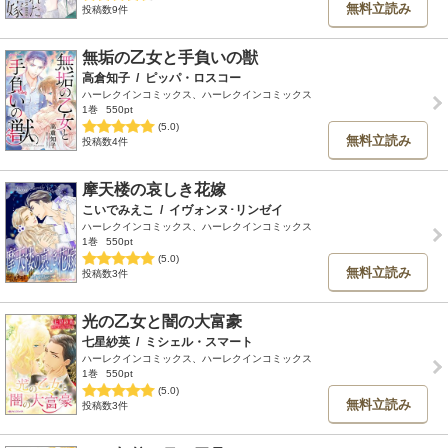
無料立読み
投稿数9件
無垢の乙女と手負いの獣
高倉知子
/
ピッパ・ロスコー
ハーレクインコミックス、ハーレクインコミックス
1巻
550pt
(5.0)
無料立読み
投稿数4件
摩天楼の哀しき花嫁
こいでみえこ
/
イヴォンヌ･リンゼイ
ハーレクインコミックス、ハーレクインコミックス
1巻
550pt
(5.0)
無料立読み
投稿数3件
光の乙女と闇の大富豪
七星紗英
/
ミシェル・スマート
ハーレクインコミックス、ハーレクインコミックス
1巻
550pt
(5.0)
無料立読み
投稿数3件