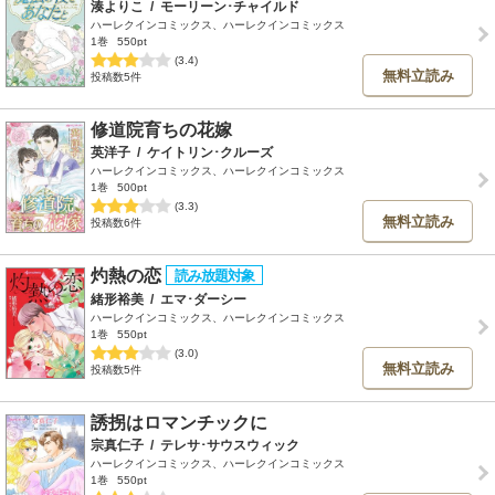
湊よりこ
/
モーリーン･チャイルド
ハーレクインコミックス、ハーレクインコミックス
1巻
550pt
(3.4)
無料立読み
投稿数5件
修道院育ちの花嫁
英洋子
/
ケイトリン･クルーズ
ハーレクインコミックス、ハーレクインコミックス
1巻
500pt
(3.3)
無料立読み
投稿数6件
灼熱の恋
緒形裕美
/
エマ･ダーシー
ハーレクインコミックス、ハーレクインコミックス
1巻
550pt
(3.0)
無料立読み
投稿数5件
誘拐はロマンチックに
宗真仁子
/
テレサ･サウスウィック
ハーレクインコミックス、ハーレクインコミックス
1巻
550pt