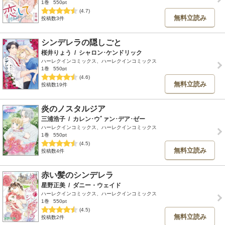
1巻
550pt
(4.7)
無料立読み
投稿数3件
シンデレラの隠しごと
桜井りょう
/
シャロン･ケンドリック
ハーレクインコミックス、ハーレクインコミックス
1巻
550pt
(4.6)
無料立読み
投稿数19件
炎のノスタルジア
三浦浩子
/
カレン･ウﾞァン･デア･ゼー
ハーレクインコミックス、ハーレクインコミックス
1巻
550pt
(4.5)
無料立読み
投稿数4件
赤い髪のシンデレラ
星野正美
/
ダニー・ウェイド
ハーレクインコミックス、ハーレクインコミックス
1巻
550pt
(4.5)
無料立読み
投稿数2件