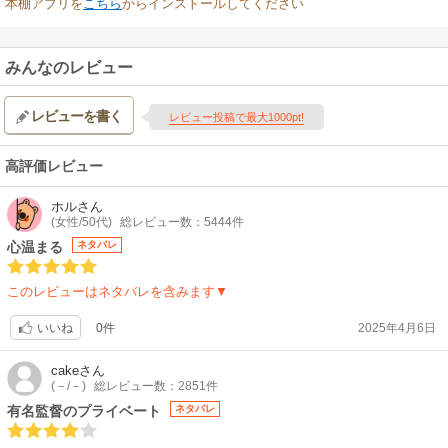
本棚アプリを
こちら
からインストールしてください
みんなのレビュー
レビューを書く
レビュー投稿で最大1000pt!
高評価レビュー
ホル
さん
(女性/50代)
総レビュー数：5444件
心温まる
ネタバレ
このレビューはネタバレを含みます▼
0件
2025年4月6日
いいね
cake
さん
(－/－)
総レビュー数：2851件
有名監督のプライベート
ネタバレ