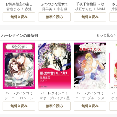
お気楽領主の楽し
ふつつかな悪女で
千夜千食物語 ～敗
さ
青色まろ
/
赤池
尾羊英
/
中村颯
枝豆ずんだ
/
MAM
片
い領地防衛
はございますが ～
国の姫ですが氷の
冷
宗
/
転
希
/
ゆき哉
AKOTO
/
鴉羽凛燈
雛宮蝶鼠とりかえ
皇子殿下がどうも
ィ
無料立読み
無料立読み
無料立読み
伝～
溺愛してくれてい
き
ます～
もっと見る
ハーレクインの最新刊
ハーレクインコミ
ハーレクインコミ
ハーレクインコミ
ハ
ジーニー･ロンドン
マヤ・ブレイク
/
星
ニーナ･ブルーンス
ケ
ックス セット 202
ックス セット 202
ックス セット 202
ック
/
橘花夜
/
メアリ
野正美
/
ヘレン･ブ
/
おおつきちずる
/
/
J
6年 vol.1064 1巻
6年 vol.1002 1巻
6年 vol.1063 1巻
6年
無料立読み
無料立読み
無料立読み
ー･ライアンズ
/
花
ルックス
/
のわきね
レベッカ･ヨーク
/
ス
牟礼サキ
/
サラ･モ
い
/
マーガレット･
稜敦水
/
ケイト･ハ
ル