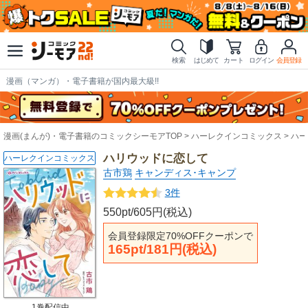
検索
はじめて
カート
ログイン
会員登録
漫画（マンガ）・電子書籍が国内最大級!!
漫画(まんが)・電子書籍のコミックシーモアTOP
ハーレクインコミックス
ハー
ハリウッドに恋して
ハーレクインコミックス
古市鶏
キャンディス･キャンプ
3件
550pt/605円(税込)
会員登録限定70%OFFクーポンで
165pt/181円(税込)
1巻配信中