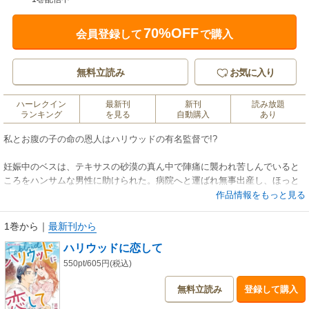
70%OFF
会員登録して
で購入
無料立読み
お気に入り
ハーレクイン
最新刊
新刊
読み放題
ランキング
を見る
自動購入
あり
私とお腹の子の命の恩人はハリウッドの有名監督で!?
妊娠中のベスは、テキサスの砂漠の真ん中で陣痛に襲われ苦しんでいると
ころをハンサムな男性に助けられた。病院へと運ばれ無事出産し、ほっと
したベスは彼の正体に仰天する。ハリウッドの有名な映画監督…ジャクソ
作品情報をもっと見る
ン・プレスコット!? 彼はベスが恋人に裏切られひとりで子供を育てるつ
もりだと知ると、また会いに来ると優しく告げた。でもあなたは住む世界
1巻から
｜
最新刊から
が違う人…きっともう会うことはないわね。ところが数か月後、病院での
ハリウッドに恋して
出来事がゴシップ誌に書き立てられて!?
550pt/605円(税込)
無料立読み
登録して購入