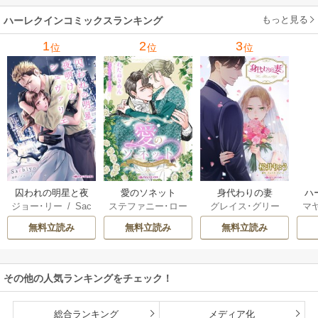
ーガン
/
星合操
/
ア
ウェイ
/
一重夕子
ーディ
/
海野みつる
ザ
ン･ウィール
/
津寺
/
サラ･ウッド
もっと見る
/
流
ハーレクインコミックスランキング
里可子
水凛子
1
2
3
位
位
位
囚われの明星と夜
愛のソネット
身代わりの妻
ハ
ジョー･リー
/
Sac
ステファニー･ロー
グレイス･グリー
マ
明けのシュヴァリ
ック
hiyo
レンス
/
わたぬき
ン
/
桜井りょう
星
エ
無料立読み
無料立読み
無料立読み
めん
ブ
き
ット
その他の人気ランキングをチェック！
総合ランキング
メディア化