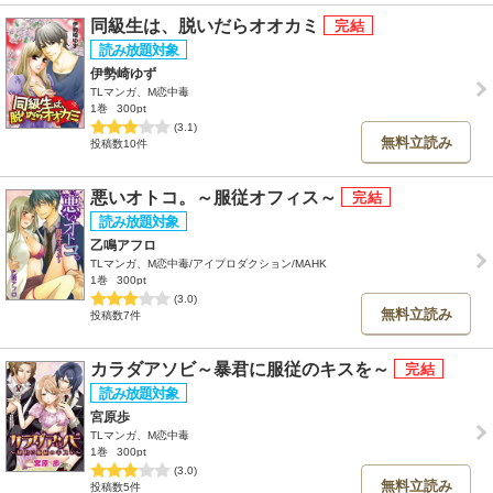
同級生は、脱いだらオオカミ
伊勢崎ゆず
TLマンガ、M恋中毒
1巻
300pt
(3.1)
無料立読み
投稿数10件
悪いオトコ。～服従オフィス～
乙鳴アフロ
TLマンガ、M恋中毒/アイプロダクション/MAHK
1巻
300pt
(3.0)
無料立読み
投稿数7件
カラダアソビ～暴君に服従のキスを～
宮原歩
TLマンガ、M恋中毒
1巻
300pt
(3.0)
無料立読み
投稿数5件