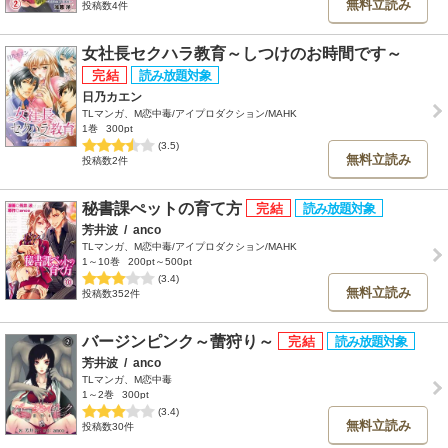
無料立読み
投稿数4件
女社長セクハラ教育～しつけのお時間です～
日乃カエン
TLマンガ、M恋中毒/アイプロダクション/MAHK
1巻
300pt
(3.5)
無料立読み
投稿数2件
秘書課ぺットの育て方
芳井波
/
anco
TLマンガ、M恋中毒/アイプロダクション/MAHK
1～10巻
200pt～500pt
(3.4)
無料立読み
投稿数352件
バージンピンク～蕾狩り～
芳井波
/
anco
TLマンガ、M恋中毒
1～2巻
300pt
(3.4)
無料立読み
投稿数30件