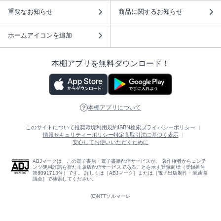
重要なお知らせ
商品に関するお知らせ
ホームアイコンを追加
本棚アプリを無料ダウンロード！
本棚アプリについて
このサイトについて
推奨環境
利用規約
ISBN検索
プライバシーポリシー
情報セキュリティーポリシー
特定商取引法に基づく表示
安心してお使いいただくために
ABJマークは、この電子書店・電子書籍配信サービスが、 著作権者からコンテ
ンツ使用許諾を得た正規版配信サービスであることを示す登録商標（登録番号
第6091713号）です。 詳しくは［ABJマーク］または［電子出版制作・流通協
議会］で検索してください。
(C)NTTソルマーレ