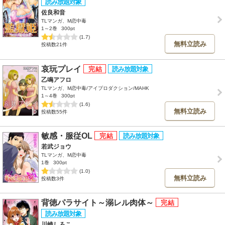
佐良和音
TLマンガ、M恋中毒
1～2巻
300pt
(1.7)
無料立読み
投稿数21件
哀玩プレイ
乙鳴アフロ
TLマンガ、M恋中毒/アイプロダクション/MAHK
1～4巻
300pt
(1.6)
無料立読み
投稿数55件
敏感・服従OL
若武ジョウ
TLマンガ、M恋中毒
1巻
300pt
(1.0)
無料立読み
投稿数3件
背徳パラサイト～溺レル肉体～
川崎しろこ