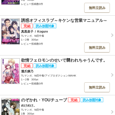
レビュー投稿数0件
無料立読み
誘惑オフィスラブ～キケンな営業マニュアル～
真黒皇子
/
Kogure
TLマンガ、M恋中毒
1～2巻
300pt
レビュー投稿数0件
無料立読み
欲情フェロモンのせいで襲われちゃうんです。
瀧爪獅乃
TLマンガ、M恋中毒/アイプロダクション/MAHK
1～2巻
300pt
レビュー投稿数0件
無料立読み
のぞかれ・YOUチューブ
めけめけ。
TLマンガ、M恋中毒
1巻
300pt