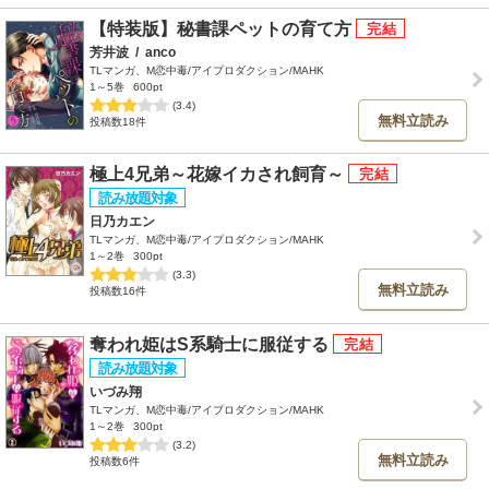
【特装版】秘書課ペットの育て方
芳井波
/
anco
TLマンガ、M恋中毒/アイプロダクション/MAHK
1～5巻
600pt
(3.4)
無料立読み
投稿数18件
極上4兄弟～花嫁イカされ飼育～
日乃カエン
TLマンガ、M恋中毒/アイプロダクション/MAHK
1～2巻
300pt
(3.3)
無料立読み
投稿数16件
奪われ姫はS系騎士に服従する
いづみ翔
TLマンガ、M恋中毒/アイプロダクション/MAHK
1～2巻
300pt
(3.2)
無料立読み
投稿数6件