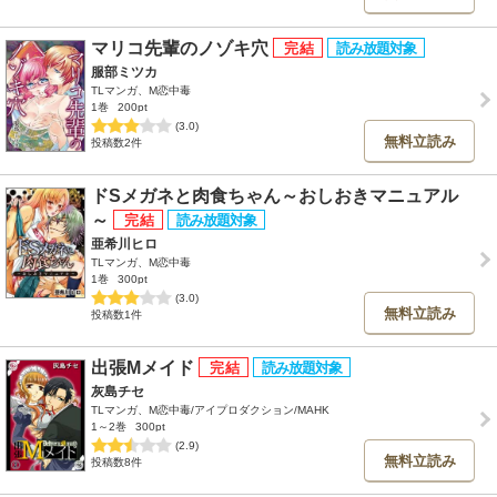
マリコ先輩のノゾキ穴
服部ミツカ
TLマンガ、M恋中毒
1巻
200pt
(3.0)
無料立読み
投稿数2件
ドSメガネと肉食ちゃん～おしおきマニュアル
～
亜希川ヒロ
TLマンガ、M恋中毒
1巻
300pt
(3.0)
無料立読み
投稿数1件
出張Mメイド
灰島チセ
TLマンガ、M恋中毒/アイプロダクション/MAHK
1～2巻
300pt
(2.9)
無料立読み
投稿数8件