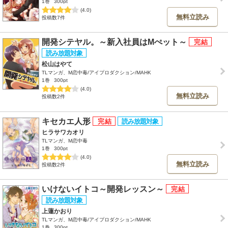
1巻
300pt
(4.0)
無料立読み
投稿数7件
開発シテヤル。～新入社員はМぺット～
松山はやて
TLマンガ、M恋中毒/アイプロダクション/MAHK
1巻
300pt
(4.0)
無料立読み
投稿数2件
キセカエ人形
ヒラサワカオリ
TLマンガ、M恋中毒
1巻
300pt
(4.0)
無料立読み
投稿数2件
いけないイトコ～開発レッスン～
上蓮かおり
TLマンガ、M恋中毒/アイプロダクション/MAHK
1巻
300pt