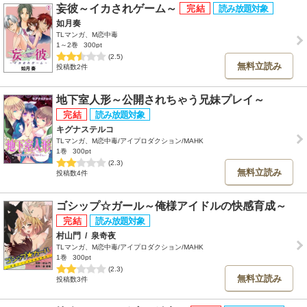
妄彼～イカされゲーム～
如月奏
TLマンガ、M恋中毒
1～2巻
300pt
(2.5)
無料立読み
投稿数2件
地下室人形～公開されちゃう兄妹プレイ～
キグナステルコ
TLマンガ、M恋中毒/アイプロダクション/MAHK
1巻
300pt
(2.3)
無料立読み
投稿数4件
ゴシップ☆ガール～俺様アイドルの快感育成～
村山門
/
泉奇夜
TLマンガ、M恋中毒/アイプロダクション/MAHK
1巻
300pt
(2.3)
無料立読み
投稿数3件