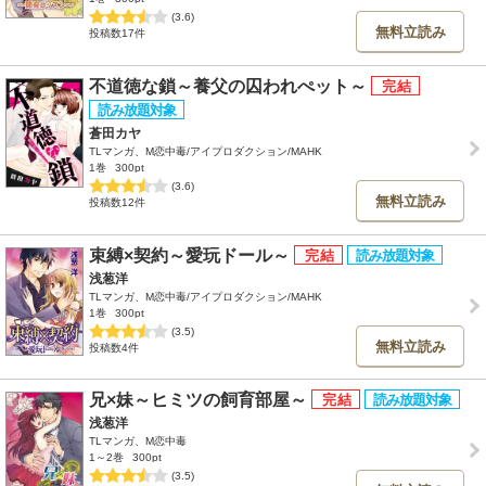
(3.6)
無料立読み
投稿数17件
不道徳な鎖～養父の囚われぺット～
蒼田カヤ
TLマンガ、M恋中毒/アイプロダクション/MAHK
1巻
300pt
(3.6)
無料立読み
投稿数12件
束縛×契約～愛玩ドール～
浅葱洋
TLマンガ、M恋中毒/アイプロダクション/MAHK
1巻
300pt
(3.5)
無料立読み
投稿数4件
兄×妹～ヒミツの飼育部屋～
浅葱洋
TLマンガ、M恋中毒
1～2巻
300pt
(3.5)