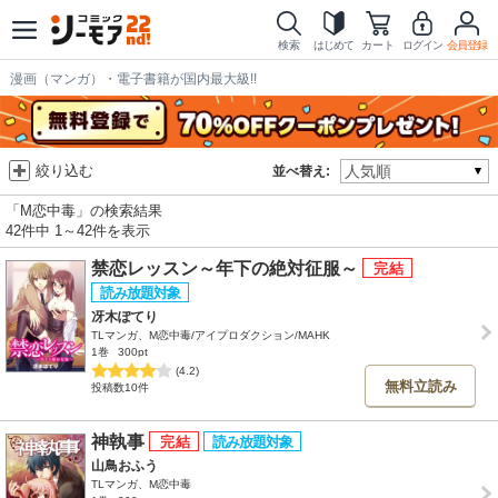
検索
はじめて
カート
ログイン
会員登録
漫画（マンガ）・電子書籍が国内最大級!!
絞り込む
並べ替え:
「M恋中毒」の検索結果
42件中 1～42件を表示
禁恋レッスン～年下の絶対征服～
冴木ぽてり
TLマンガ、M恋中毒/アイプロダクション/MAHK
1巻
300pt
(4.2)
無料立読み
投稿数10件
神執事
山鳥おふう
TLマンガ、M恋中毒