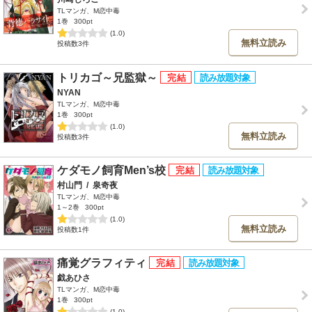
TLマンガ、M恋中毒
1巻
300pt
(1.0)
無料立読み
投稿数3件
トリカゴ～兄監獄～
NYAN
TLマンガ、M恋中毒
1巻
300pt
(1.0)
無料立読み
投稿数3件
ケダモノ飼育Men’s校
村山門
/
泉奇夜
TLマンガ、M恋中毒
1～2巻
300pt
(1.0)
無料立読み
投稿数1件
痛覚グラフィティ
戯あひさ
TLマンガ、M恋中毒
1巻
300pt
(1.0)