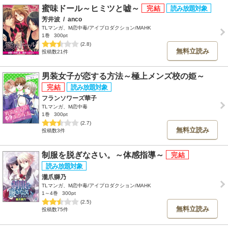
蜜味ドール～ヒミツと嘘～
芳井波
/
anco
TLマンガ、M恋中毒/アイプロダクション/MAHK
1巻
300pt
(2.8)
無料立読み
投稿数21件
男装女子が恋する方法～極上メンズ校の姫～
フランソワーズ華子
TLマンガ、M恋中毒
1巻
300pt
(2.7)
無料立読み
投稿数3件
制服を脱ぎなさい。～体感指導～
瀧爪獅乃
TLマンガ、M恋中毒/アイプロダクション/MAHK
1～4巻
300pt
(2.5)
無料立読み
投稿数75件