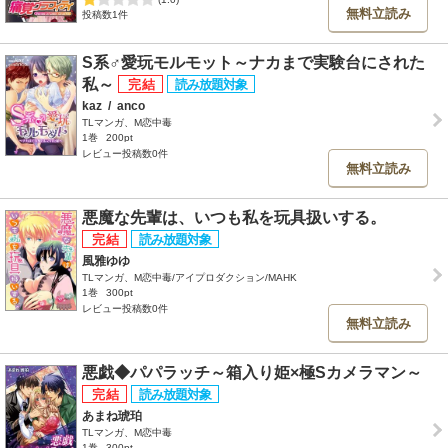
無料立読み
投稿数1件
S系♂愛玩モルモット～ナカまで実験台にされた
私～
kaz
/
anco
TLマンガ、M恋中毒
1巻
200pt
レビュー投稿数0件
無料立読み
悪魔な先輩は、いつも私を玩具扱いする。
風雅ゆゆ
TLマンガ、M恋中毒/アイプロダクション/MAHK
1巻
300pt
レビュー投稿数0件
無料立読み
悪戯◆パパラッチ～箱入り姫×極Sカメラマン～
あまね琥珀
TLマンガ、M恋中毒
1巻
300pt