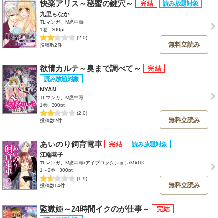
快楽アリス～秘蜜の鍵穴～
九里もなか
TLマンガ、M恋中毒
1巻
300pt
(2.0)
無料立読み
投稿数2件
欲情カルテ～奥まで調べて～
NYAN
TLマンガ、M恋中毒
1巻
300pt
(2.0)
無料立読み
投稿数2件
あいのり飼育電車
江端恭子
TLマンガ、M恋中毒/アイプロダクション/MAHK
1～2巻
300pt
(1.9)
無料立読み
投稿数14件
監獄姫～24時間イクのが仕事～