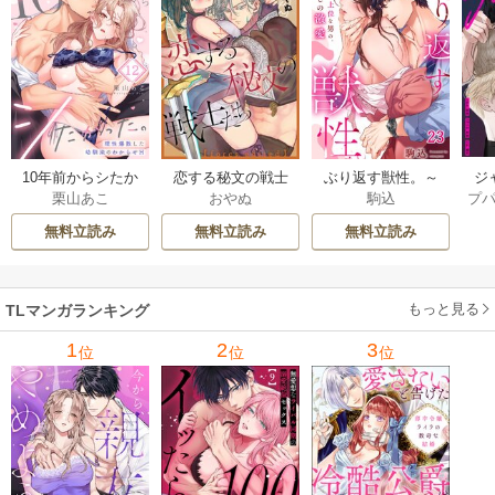
ジ
10年前からシたか
恋する秘文の戦士
ぶり返す獣性。～
プ
栗山あこ
おやぬ
駒込
ク！
った。～理性爆散
たち【forcs edite
カースト上位な男
した幼馴染のわか
d】 43-44巻
の、10年越しの激
無料立読み
無料立読み
無料立読み
らせＨ 12巻
愛 23巻
もっと見る
TLマンガランキング
1
2
3
位
位
位