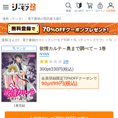
検索
はじめて
カート
ログイン
会員登録
漫画（マンガ）・電子書籍が国内最大級!!
漫画(まんが)・電子書籍のコミックシーモアTOP
TL（ティーンズラブ）
TL（
欲情カルテ～奥まで調べて～ 1巻
TLマンガ
NYAN
2件
300pt/330円(税込)
会員登録限定70%OFFクーポンで
90pt/99円(税込)
1巻完結