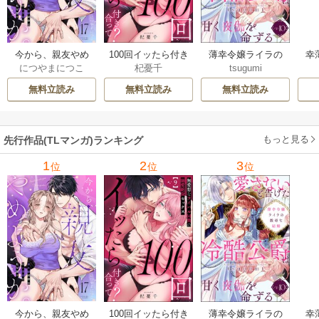
今から、親友やめ
100回イッたら付き
薄幸令嬢ライラの
幸
につやまにつこ
杞憂千
tsugumi
ようか。～腐れ縁
合って？ 無愛想な
数奇な結婚 愛さな
絶
同僚は甘い快楽で
ライバル同期の溺
いと告げた冷酷公
む
無料立読み
無料立読み
無料立読み
私を壊す～
愛絶倫セックス
爵は甘く夜伽を命
（分冊版）
ずる（分冊版）
もっと見る
先行作品(TLマンガ)ランキング
1
2
3
位
位
位
今から、親友やめ
100回イッたら付き
薄幸令嬢ライラの
幸