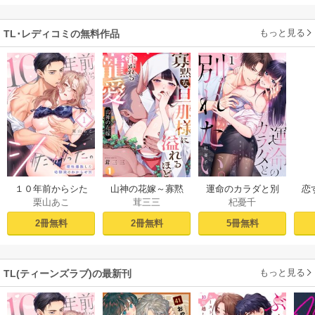
もっと見る
TL･レディコミの無料作品
１０年前からシた
山神の花嫁～寡黙
運命のカラダと別
恋
栗山あこ
茸三三
杞憂千
かった。～理性爆
な旦那様に溢れる
れたい。～思い出
たち
散した幼馴染のわ
ほど注がれる寵愛
したくなかった、
2冊無料
2冊無料
5冊無料
からせＨ（１）
～【TL版】 1巻
元カレとのズブズ
ブH（1）
もっと見る
TL(ティーンズラブ)の最新刊