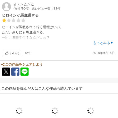
すぅさん
さん
(女性/30代)
総レビュー数：83件
ヒロインが馬鹿過ぎる
ヒロインが調教されて行く過程はいい。
ただ、余りにも馬鹿過ぎる。
一応、看護学生？なんだよね？
大丈夫？って思う。
もっとみる▼
Dr.なかなか良いドSっぷり
0件
2018年9月16日
いいね
この作品をシェアしよう
この作品を読んだ人はこんな作品も読んでいます