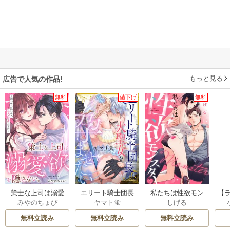
もっと見る
広告で人気の作品!
無料
値下げ
無料
策士な上司は溺愛
エリート騎士団長
私たちは性欲モン
【
みやのちょび
ヤマト蛍
しげる
欲を隠さない。～
は大聖女を孕ませ
スター
社
囲って、乱して、
たい
じ
無料立読み
無料立読み
無料立読み
とろあまエッチ～
ス