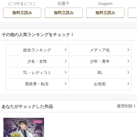
につやまにつこ
杞憂千
tsugumi
ようか。～腐れ縁
合って？ 無愛想な
数奇な結婚 愛さな
絶
同僚は甘い快楽で
ライバル同期の溺
いと告げた冷酷公
む
無料立読み
無料立読み
無料立読み
私を壊す～
愛絶倫セックス
爵は甘く夜伽を命
（分冊版）
ずる（分冊版）
その他の人気ランキングをチェック！
総合ランキング
メディア化
少女・女性
少年・青年
TL・レディコミ
BL
異世界・転生
お色気
履歴削除
あなたがチェックした作品