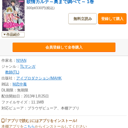
欲情カルテ～奥まで調べて～ 1巻
300pt/330円(税込)
無料立読み
登録して購入
作品紹介
会員登録して全巻購入
作家名：
NYAN
ジャンル：
TLマンガ
教師(TL)
出版社：
アイプロダクション/MAHK
雑誌：
M恋中毒
DL期限：無期限
配信開始日：2013年1月25日
ファイルサイズ：11.1MB
対応ビューア：ブラウザビューア、本棚アプリ
｢アプリで読む｣にはアプリをインストール!
本棚アプリを
こちら
からインストールしてください