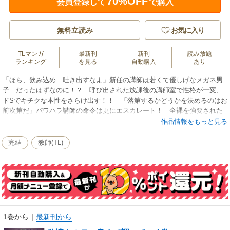
70%OFF
会員登録して
で購入
無料立読み
お気に入り
TLマンガ
最新刊
新刊
読み放題
ランキング
を見る
自動購入
あり
「ほら、飲み込め…吐き出すなよ」新任の講師は若くて優しげなメガネ男
子…だったはずなのに！？ 呼び出された放課後の講師室で性格が一変、
ドSでキチクな本性をさらけ出す！！ 「落第するかどうかを決めるのはお
前次第だ」パワハラ講師の命令は更にエスカレート！ 全裸を強要された
上、カラダのあちこちを指先がねっとり這いまわって…こんなのイヤなの
作品情報をもっと見る
に、なぜかカラダが勝手に熱くなってきちゃう…。汚されてゆくワタシの
カラダと果てしなく続く調教プレイ。意識が遠のき始めたとき、講師の先
完結
教師(TL)
生の目が冷たく光る「…次は、お前の中だ」イヤでイヤで仕方がないの
に、火照ったカラダは先生のコトバに逆らえないの……。
1巻から
｜
最新刊から