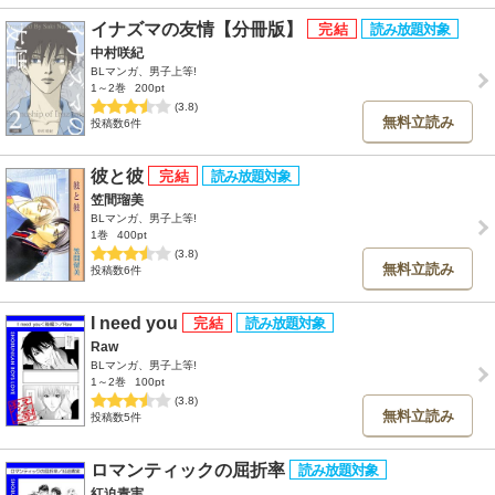
イナズマの友情【分冊版】
中村咲紀
BLマンガ、男子上等!
1～2巻
200pt
(3.8)
無料立読み
投稿数6件
彼と彼
笠間瑠美
BLマンガ、男子上等!
1巻
400pt
(3.8)
無料立読み
投稿数6件
I need you
Raw
BLマンガ、男子上等!
1～2巻
100pt
(3.8)
無料立読み
投稿数5件
ロマンティックの屈折率
紅迫青実