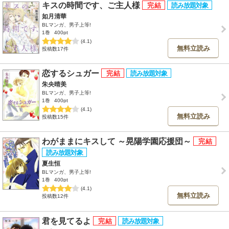
キスの時間です、ご主人様
如月清華
BLマンガ、男子上等!
1巻
400pt
(4.1)
無料立読み
投稿数17件
恋するシュガー
朱央晴美
BLマンガ、男子上等!
1巻
400pt
(4.1)
無料立読み
投稿数15件
わがままにキスして ～晃陽学園応援団～
夏生恒
BLマンガ、男子上等!
1巻
400pt
(4.1)
無料立読み
投稿数12件
君を見てるよ