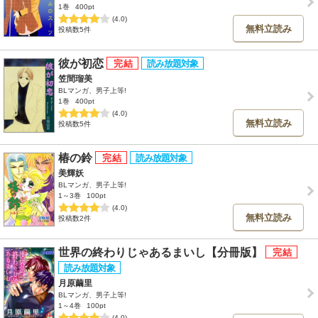
1巻
400pt
(4.0)
無料立読み
投稿数5件
彼が初恋
笠間瑠美
BLマンガ、男子上等!
1巻
400pt
(4.0)
無料立読み
投稿数5件
椿の鈴
美輝妖
BLマンガ、男子上等!
1～3巻
100pt
(4.0)
無料立読み
投稿数2件
世界の終わりじゃあるまいし【分冊版】
月原繭里
BLマンガ、男子上等!
1～4巻
100pt
(4.0)