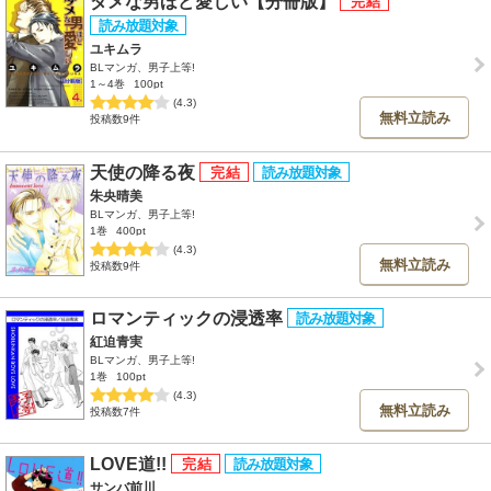
ダメな男ほど愛しい【分冊版】
ユキムラ
BLマンガ、男子上等!
1～4巻
100pt
(4.3)
無料立読み
投稿数9件
天使の降る夜
朱央晴美
BLマンガ、男子上等!
1巻
400pt
(4.3)
無料立読み
投稿数9件
ロマンティックの浸透率
紅迫青実
BLマンガ、男子上等!
1巻
100pt
(4.3)
無料立読み
投稿数7件
LOVE道!!
サンバ前川