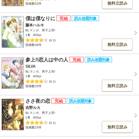
無料立読み
投稿数52件
僕は僕なりに
藤本ハルキ
BLマンガ、男子上等!
1巻
400pt
(4.1)
無料立読み
投稿数38件
参上!!恋人は中の人
SILVA
BLマンガ、男子上等!
1巻
400pt
(4.1)
無料立読み
投稿数25件
ささ夜の恋
吉野ルカ
BLマンガ、男子上等!
1巻
400pt
(4.1)
無料立読み
投稿数23件