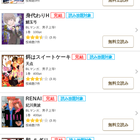
無料立読み
投稿数9件
身代わりH
鯖玉弓
BLマンガ、男子上等!
1巻
100pt
(3.9)
無料立読み
投稿数7件
餌はスイートケーキ
天点
BLマンガ、男子上等!
1巻
400pt
(3.9)
無料立読み
投稿数7件
RENAI
妃川美波
BLマンガ、男子上等!
1巻
400pt
(3.9)
無料立読み
投稿数7件