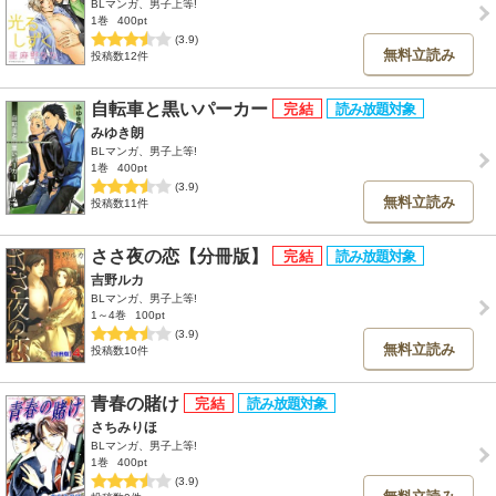
BLマンガ、男子上等!
1巻
400pt
(3.9)
無料立読み
投稿数12件
自転車と黒いパーカー
みゆき朗
BLマンガ、男子上等!
1巻
400pt
(3.9)
無料立読み
投稿数11件
ささ夜の恋【分冊版】
吉野ルカ
BLマンガ、男子上等!
1～4巻
100pt
(3.9)
無料立読み
投稿数10件
青春の賭け
さちみりほ
BLマンガ、男子上等!
1巻
400pt
(3.9)