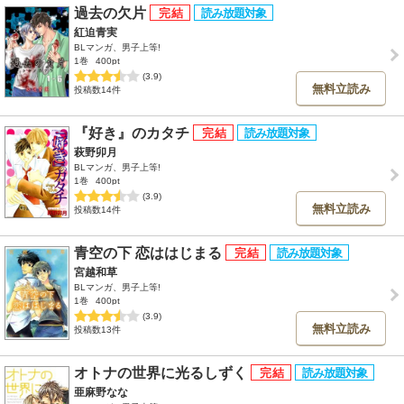
過去の欠片
紅迫青実
BLマンガ、男子上等!
1巻
400pt
(3.9)
無料立読み
投稿数14件
『好き』のカタチ
萩野卯月
BLマンガ、男子上等!
1巻
400pt
(3.9)
無料立読み
投稿数14件
青空の下 恋ははじまる
宮越和草
BLマンガ、男子上等!
1巻
400pt
(3.9)
無料立読み
投稿数13件
オトナの世界に光るしずく
亜麻野なな