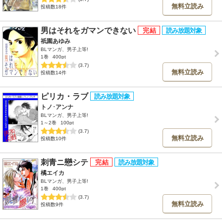
無料立読み
投稿数18件
男はそれをガマンできない
祇園あゆみ
BLマンガ、男子上等!
1巻
400pt
(3.7)
無料立読み
投稿数14件
ピリカ・ラブ
トノ･アンナ
BLマンガ、男子上等!
1～2巻
100pt
(3.7)
無料立読み
投稿数10件
刺青ニ戀シテ
橘エイカ
BLマンガ、男子上等!
1巻
400pt
(3.7)
無料立読み
投稿数9件