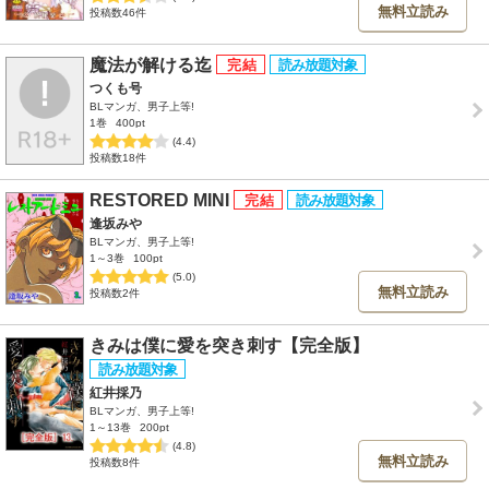
無料立読み
投稿数46件
魔法が解ける迄
つくも号
BLマンガ、男子上等!
1巻
400pt
(4.4)
投稿数18件
RESTORED MINI
逢坂みや
BLマンガ、男子上等!
1～3巻
100pt
(5.0)
無料立読み
投稿数2件
きみは僕に愛を突き刺す【完全版】
紅井採乃
BLマンガ、男子上等!
1～13巻
200pt
(4.8)
無料立読み
投稿数8件