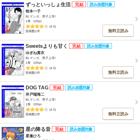
ずっといっしょ生活
牧本一子
BLマンガ、男子上等!
1巻
100pt
(4.0)
無料立読み
投稿数1件
Sweetsよりも甘く
ゆぎね貴衣
BLマンガ、男子上等!
1巻
100pt
(4.0)
無料立読み
投稿数1件
DOG TAG
井戸端海二
BLマンガ、男子上等!
1巻
100pt
(4.0)
無料立読み
投稿数1件
星の降る音
星逢ひろ