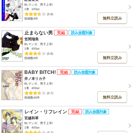
BLマンガ、男子上等!
1巻
100pt
(3.8)
無料立読み
投稿数4件
止まらない男
笠間瑠美
BLマンガ、男子上等!
1巻
400pt
(3.8)
無料立読み
投稿数4件
BABY BITCH!
井ノ本リカ子
BLマンガ、男子上等!
1巻
400pt
(3.7)
無料立読み
投稿数49件
レイン・リフレイン
宮越和草
BLマンガ、男子上等!
1巻
400pt
(3.7)