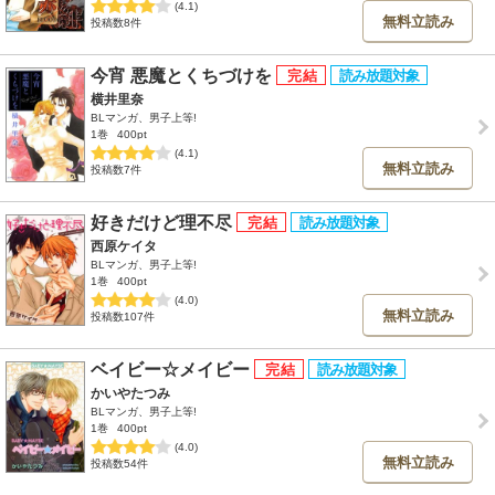
(4.1)
無料立読み
投稿数8件
今宵 悪魔とくちづけを
横井里奈
BLマンガ、男子上等!
1巻
400pt
(4.1)
無料立読み
投稿数7件
好きだけど理不尽
西原ケイタ
BLマンガ、男子上等!
1巻
400pt
(4.0)
無料立読み
投稿数107件
ベイビー☆メイビー
かいやたつみ
BLマンガ、男子上等!
1巻
400pt
(4.0)
無料立読み
投稿数54件