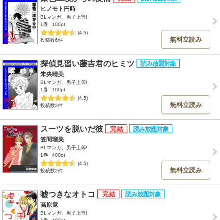
ヒノモト円時
BLマンガ、男子上等!
1巻
100pt
(4.5)
無料立読み
投稿数6件
探偵見習い藤吉君のヒミツ
朱央晴美
BLマンガ、男子上等!
1巻
100pt
(4.5)
無料立読み
投稿数2件
スーツを脱いだ彼
笠間瑠美
BLマンガ、男子上等!
1巻
400pt
(4.5)
無料立読み
投稿数2件
嘘つきなオトコ
高原竟
BLマンガ、男子上等!