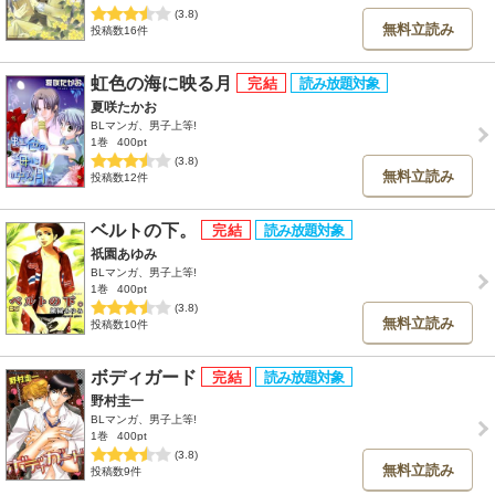
(3.8)
無料立読み
投稿数16件
虹色の海に映る月
夏咲たかお
BLマンガ、男子上等!
1巻
400pt
(3.8)
無料立読み
投稿数12件
ベルトの下。
祇園あゆみ
BLマンガ、男子上等!
1巻
400pt
(3.8)
無料立読み
投稿数10件
ボディガード
野村圭一
BLマンガ、男子上等!
1巻
400pt
(3.8)
無料立読み
投稿数9件