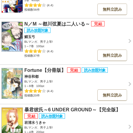
1巻
400pt
(4.4)
無料立読み
投稿数56件
N／M ～都川弦夏は二人いる～
鯖玉弓
BLマンガ、男子上等!
1～7巻
100pt
(4.4)
無料立読み
投稿数37件
Fortune【分冊版】
神谷和都
BLマンガ、男子上等!
1～8巻
100pt
(4.4)
無料立読み
投稿数20件
暴君彼氏～6 UNDER GROUND～【完全版】
岩清水うきゃ
BLマンガ、男子上等!
1～4巻
200pt