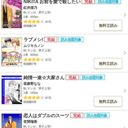
NIKITA お前を愛で殺したい
紅井採乃
BLマンガ、男子上等!
1巻
400pt
(4.0)
無料立読み
投稿数7件
ラブメシ!
ムツキカノン
BLマンガ、男子上等!
1巻
400pt
(4.0)
無料立読み
投稿数7件
純情一途☆大家さん
亜麻野なな
BLマンガ、男子上等!
1巻
100pt
(4.0)
無料立読み
投稿数6件
恋人はダブルのスーツ
笠間瑠美
BLマンガ、男子上等!