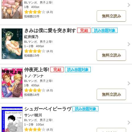
BLマンガ、男子上等!
1巻
400pt
(4.0)
無料立読み
投稿数22件
きみは僕に愛を突き刺す
紅井採乃
BLマンガ、男子上等!
1～2巻
400pt
(4.0)
無料立読み
投稿数15件
仲夜死上等!
トノ･アンナ
BLマンガ、男子上等!
1巻
400pt
(4.0)
無料立読み
投稿数14件
シュガーベイビーラヴ
サンバ前川
BLマンガ、男子上等!
1～2巻
100pt
(4.0)