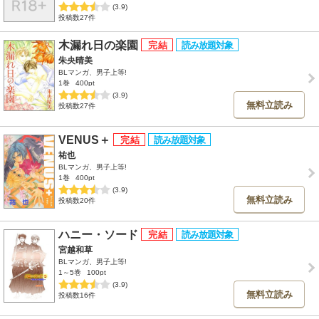
(3.9)
投稿数27件
木漏れ日の楽園
朱央晴美
BLマンガ、男子上等!
1巻
400pt
(3.9)
無料立読み
投稿数27件
VENUS＋
祐也
BLマンガ、男子上等!
1巻
400pt
(3.9)
無料立読み
投稿数20件
ハニー・ソード
宮越和草
BLマンガ、男子上等!
1～5巻
100pt
(3.9)
無料立読み
投稿数16件