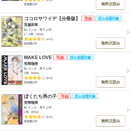
無料立読み
投稿数2件
ココロサワイデ【分冊版】
宮越和草
BLマンガ、男子上等!
1～4巻
100pt
(4.0)
無料立読み
投稿数2件
MAKE LOVE
笠間瑠美
BLマンガ、男子上等!
1巻
400pt
(4.0)
無料立読み
投稿数2件
ぼくたち男の子
笠間瑠美
BLマンガ、男子上等!
1巻
400pt
(4.0)
無料立読み
投稿数2件