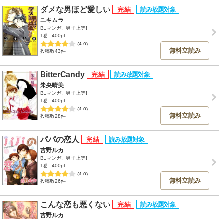
ダメな男ほど愛しい
ユキムラ
BLマンガ、男子上等!
1巻
400pt
(4.0)
無料立読み
投稿数43件
BitterCandy
朱央晴美
BLマンガ、男子上等!
1巻
400pt
(4.0)
無料立読み
投稿数28件
パパの恋人
吉野ルカ
BLマンガ、男子上等!
1巻
400pt
(4.0)
無料立読み
投稿数26件
こんな恋も悪くない
吉野ルカ