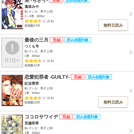
契 -ちぎり-
逢坂みや
BLマンガ、男子上等!
1～4巻
400pt
(3.8)
無料立読み
投稿数57件
最後の三月
つくも号
BLマンガ、男子上等!
1巻
400pt
(3.8)
投稿数47件
恋愛犯罪者 -GUILTY-
紅迫青実
BLマンガ、男子上等!
1巻
400pt
(3.8)
無料立読み
投稿数22件
ココロサワイデ
宮越和草
BLマンガ、男子上等!
1巻
400pt