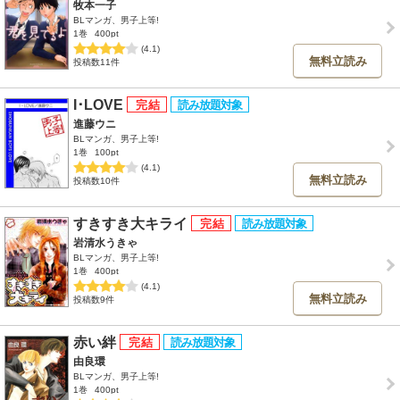
牧本一子
BLマンガ、男子上等!
1巻
400pt
(4.1)
無料立読み
投稿数11件
I･LOVE
進藤ウニ
BLマンガ、男子上等!
1巻
100pt
(4.1)
無料立読み
投稿数10件
すきすき大キライ
岩清水うきゃ
BLマンガ、男子上等!
1巻
400pt
(4.1)
無料立読み
投稿数9件
赤い絆
由良環
BLマンガ、男子上等!
1巻
400pt