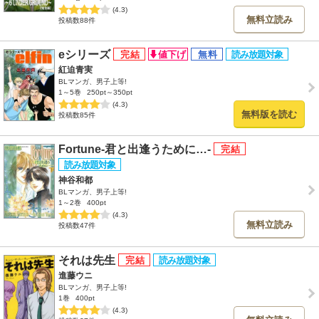
(4.3)
無料立読み
投稿数88件
eシリーズ
紅迫青実
BLマンガ、男子上等!
1～5巻
250pt～350pt
(4.3)
無料版を読む
投稿数85件
Fortune-君と出逢うために…-
神谷和都
BLマンガ、男子上等!
1～2巻
400pt
(4.3)
無料立読み
投稿数47件
それは先生
進藤ウニ
BLマンガ、男子上等!
1巻
400pt
(4.3)