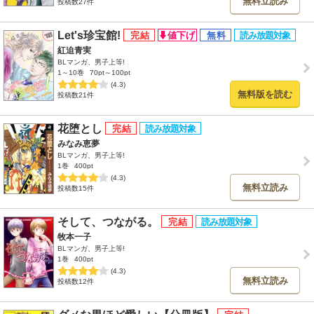
無料立読み
投稿数27件
Let's珍宝館!
紅迫青実
BLマンガ、男子上等!
1～10巻
70pt～100pt
(4.3)
無料版を読む
投稿数21件
花堕とし
みなみ恵夢
BLマンガ、男子上等!
1巻
400pt
(4.3)
無料立読み
投稿数15件
そして、つながる。
牧本一子
BLマンガ、男子上等!
1巻
400pt
(4.3)
無料立読み
投稿数12件