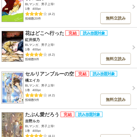
BLマンガ、男子上等!
1巻
400pt
(4.2)
無料立読み
投稿数20件
花はどこへ行った
紅井採乃
BLマンガ、男子上等!
1巻
400pt
(4.2)
無料立読み
投稿数6件
セルリアンブルーの空
橘エイカ
BLマンガ、男子上等!
1巻
400pt
(4.2)
無料立読み
投稿数5件
たぶん愛だろう
吉野ルカ
BLマンガ、男子上等!
1巻
400pt
(4.1)