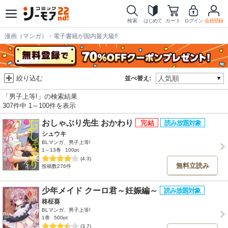
検索
はじめて
カート
ログイン
会員登録
漫画（マンガ）・電子書籍が国内最大級!!
絞り込む
並べ替え:
「男子上等!」の検索結果
307件中 1～100件を表示
おしゃぶり先生 おかわり
シュウキ
BLマンガ、男子上等!
1～13巻
100pt
(4.3)
無料立読み
投稿数276件
少年メイド クーロ君～妊娠編～
柊柾葵
BLマンガ、男子上等!
1巻
500pt
(3.7)