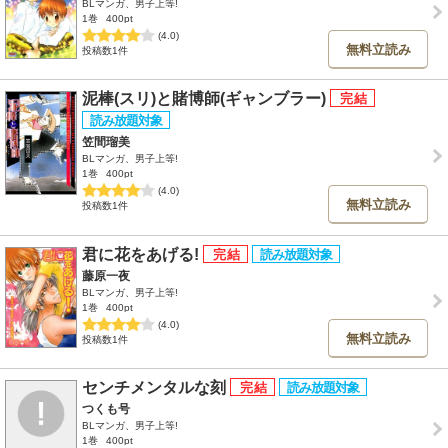
BLマンガ、男子上等!
1巻
400pt
(4.0)
無料立読み
投稿数1件
泥棒(スリ)と賭博師(ギャンブラー)
笠間瑠美
BLマンガ、男子上等!
1巻
400pt
(4.0)
無料立読み
投稿数1件
君に花をあげる!
藤原一夜
BLマンガ、男子上等!
1巻
400pt
(4.0)
無料立読み
投稿数1件
センチメンタルな刻
つくも号
BLマンガ、男子上等!
1巻
400pt