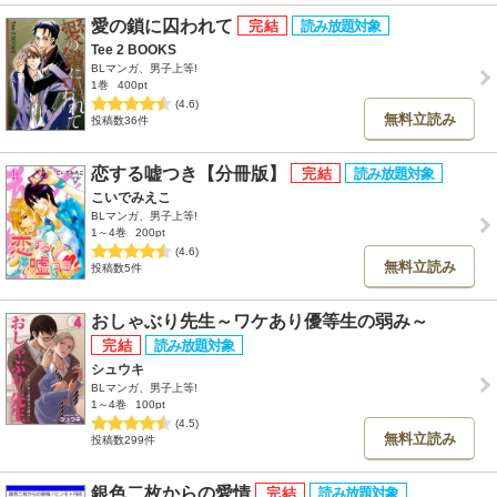
愛の鎖に囚われて
Tee 2 BOOKS
BLマンガ、男子上等!
1巻
400pt
(4.6)
無料立読み
投稿数36件
恋する嘘つき【分冊版】
こいでみえこ
BLマンガ、男子上等!
1～4巻
200pt
(4.6)
無料立読み
投稿数5件
おしゃぶり先生～ワケあり優等生の弱み～
シュウキ
BLマンガ、男子上等!
1～4巻
100pt
(4.5)
無料立読み
投稿数299件
銀色二枚からの愛情