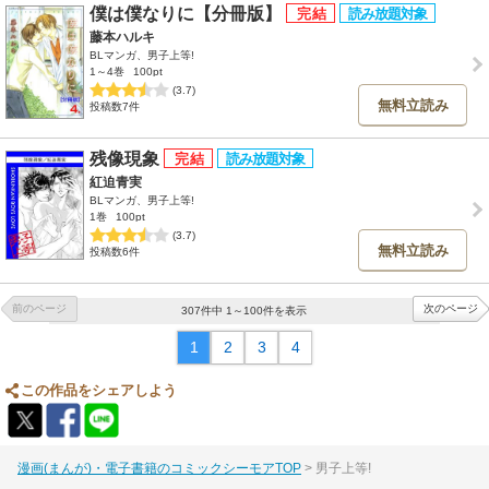
僕は僕なりに【分冊版】
藤本ハルキ
BLマンガ、男子上等!
1～4巻
100pt
(3.7)
無料立読み
投稿数7件
残像現象
紅迫青実
BLマンガ、男子上等!
1巻
100pt
(3.7)
無料立読み
投稿数6件
前のページ
次のページ
307件中 1～100件を表示
1
2
3
4
この作品をシェアしよう
漫画(まんが)・電子書籍のコミックシーモアTOP
男子上等!