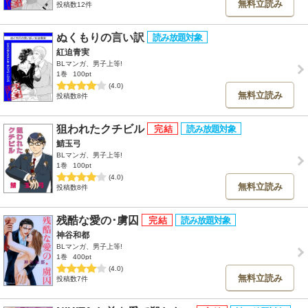
無料立読み
投稿数12件
ぬくもりの言い訳
紅迫青実
BLマンガ、男子上等!
1巻
100pt
(4.0)
無料立読み
投稿数8件
狙われたクチビル
鯖玉弓
BLマンガ、男子上等!
1巻
100pt
(4.0)
無料立読み
投稿数8件
残酷な愛の･虜囚
神谷和都
BLマンガ、男子上等!
1巻
400pt
(4.0)
無料立読み
投稿数7件