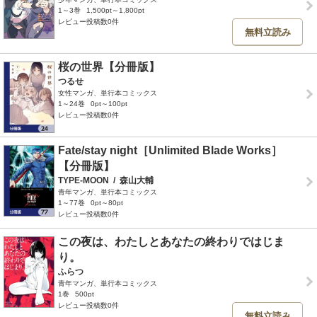
1～3巻
1,500pt～1,800pt
レビュー投稿数0件
無料立読み
桜の世界【分冊版】
つるせ
女性マンガ、単行本コミックス
1～24巻
0pt～100pt
レビュー投稿数0件
Fate/stay night［Unlimited Blade Works］
【分冊版】
TYPE-MOON
/
森山大輔
青年マンガ、単行本コミックス
1～77巻
0pt～80pt
レビュー投稿数0件
この夜は、わたしとあなたの終わりではじま
り。
ふらつ
青年マンガ、単行本コミックス
1巻
500pt
レビュー投稿数0件
無料立読み