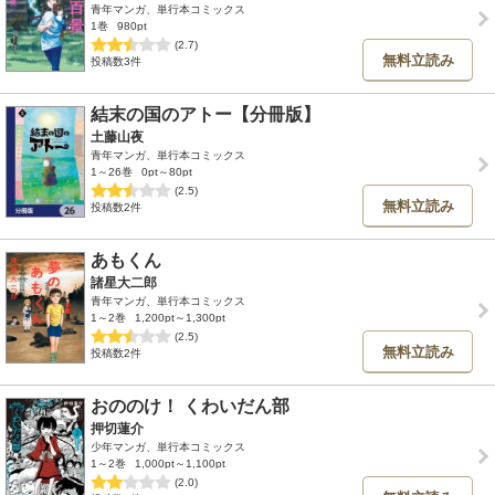
青年マンガ、単行本コミックス
1巻
980pt
(2.7)
無料立読み
投稿数3件
結末の国のアトー【分冊版】
土藤山夜
青年マンガ、単行本コミックス
1～26巻
0pt～80pt
(2.5)
無料立読み
投稿数2件
あもくん
諸星大二郎
青年マンガ、単行本コミックス
1～2巻
1,200pt～1,300pt
(2.5)
無料立読み
投稿数2件
おののけ！ くわいだん部
押切蓮介
少年マンガ、単行本コミックス
1～2巻
1,000pt～1,100pt
(2.0)