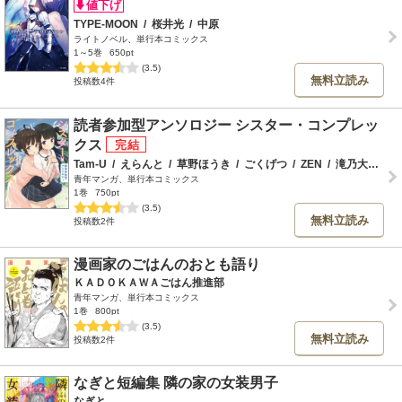
TYPE-MOON
/
桜井光
/
中原
ライトノベル、単行本コミックス
1～5巻
650pt
(3.5)
無料立読み
投稿数4件
読者参加型アンソロジー シスター・コンプレッ
クス
Tam-U
/
えらんと
/
草野ほうき
/
ごくげつ
/
ZEN
/
滝乃大祐
/
森
青年マンガ、単行本コミックス
1巻
750pt
(3.5)
無料立読み
投稿数2件
漫画家のごはんのおとも語り
ＫＡＤＯＫＡＷＡごはん推進部
青年マンガ、単行本コミックス
1巻
800pt
(3.5)
無料立読み
投稿数2件
なぎと短編集 隣の家の女装男子
なぎと