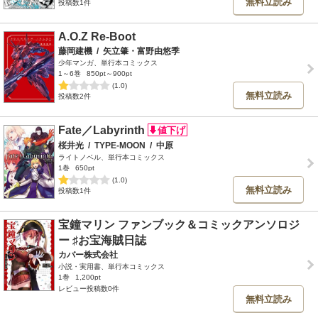
無料立読み
投稿数1件
A.O.Z Re-Boot
藤岡建機
/
矢立肇・富野由悠季
少年マンガ、単行本コミックス
1～6巻
850pt～900pt
(1.0)
無料立読み
投稿数2件
Fate／Labyrinth
桜井光
/
TYPE-MOON
/
中原
ライトノベル、単行本コミックス
1巻
650pt
(1.0)
無料立読み
投稿数1件
宝鐘マリン ファンブック＆コミックアンソロジ
ー ♯お宝海賊日誌
カバー株式会社
小説・実用書、単行本コミックス
1巻
1,200pt
レビュー投稿数0件
無料立読み