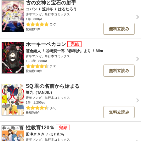
古の女神と宝石の射手
コパン
/
笠井冬
/
はるたろう
少年マンガ、単行本コミックス
1巻
600pt
(5.0)
無料立読み
投稿数1件
ホーキーベカコン
笹倉綾人
/
谷崎潤一郎『春琴抄』より
/
Mint
青年マンガ、単行本コミックス
1～3巻
880pt
(4.9)
無料立読み
投稿数10件
SQ 君の名前から始まる
壇九（TANJIU)
青年マンガ、単行本コミックス
1巻
1,200pt
(4.9)
無料立読み
投稿数9件
性教育120％
田滝ききき
/
ほとむら
青年マンガ、単行本コミックス