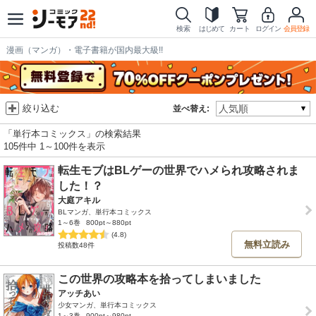
検索
はじめて
カート
ログイン
会員登録
漫画（マンガ）・電子書籍が国内最大級!!
絞り込む
並べ替え:
「単行本コミックス」の検索結果
105件中 1～100件を表示
転生モブはBLゲーの世界でハメられ攻略されま
した！？
大庭アキル
BLマンガ、単行本コミックス
1～6巻
800pt～880pt
(4.8)
無料立読み
投稿数48件
この世界の攻略本を拾ってしまいました
アッチあい
少女マンガ、単行本コミックス
1～3巻
900pt～980pt