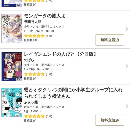
投稿数1件
モンガータの旅人よ
野間与太郎
少年マンガ、単行本コミックス
1～2巻
760pt～800pt
(5.0)
無料立読み
投稿数1件
レイヴンエンドの人びと【分冊版】
のばら
女性マンガ、単行本コミックス
1～23巻
0pt～100pt
(5.0)
投稿数1件
甥とオタク いつの間にか小学生グループに入れ
られてしまう叔父さん
ふぁっ熊
青年マンガ、単行本コミックス
1巻
1,000pt
(5.0)
無料立読み
投稿数1件