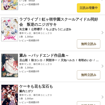
1～2巻
840pt
レビュー投稿数0件
立読み増量中
ラブライブ！虹ヶ咲学園スクールアイドル同好
会 叛逆のニジガサキ
矢立肇
/
公野櫻子
/
ちょぼらうにょぽみ
青年マンガ、単行本コミックス
1巻
1,300pt
レビュー投稿数0件
無料立読み
澱み ～バッドエンド作品集～
丑山雨
/
秋ヨシカ
/
阿部洋一
/
天知ハルカ
/
有咲めいか
/
黒咲練導
青年マンガ、単行本コミックス
1巻
1,300pt
レビュー投稿数0件
無料立読み
ケーキも花も宝石も
臓内ニガツ
青年マンガ、単行本コミックス
1巻
1,000pt
レビュー投稿数0件