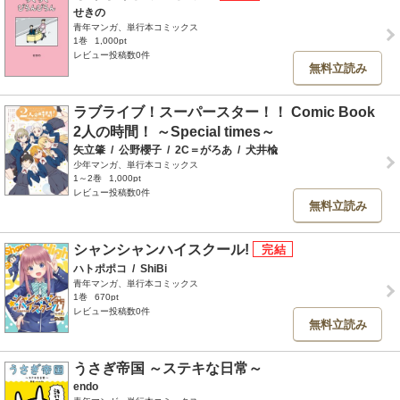
せきの
青年マンガ、単行本コミックス
1巻
1,000pt
レビュー投稿数0件
無料立読み
ラブライブ！スーパースター！！ Comic Book
2人の時間！ ～Special times～
矢立肇
/
公野櫻子
/
2C＝がろあ
/
犬井楡
少年マンガ、単行本コミックス
1～2巻
1,000pt
レビュー投稿数0件
無料立読み
シャンシャンハイスクール!
ハトポポコ
/
ShiBi
青年マンガ、単行本コミックス
1巻
670pt
レビュー投稿数0件
無料立読み
うさぎ帝国 ～ステキな日常～
endo