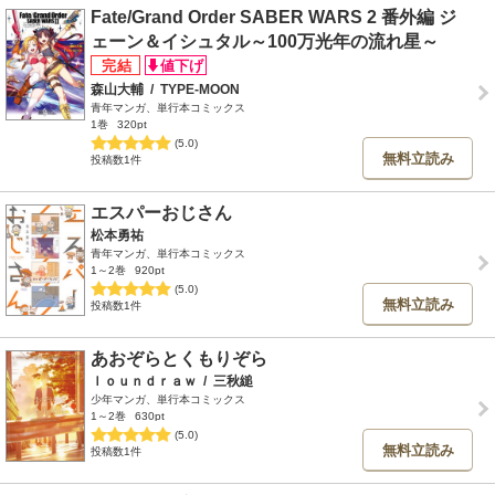
Fate/Grand Order SABER WARS 2 番外編 ジ
ェーン＆イシュタル～100万光年の流れ星～
森山大輔
/
TYPE-MOON
青年マンガ、単行本コミックス
1巻
320pt
(5.0)
無料立読み
投稿数1件
エスパーおじさん
松本勇祐
青年マンガ、単行本コミックス
1～2巻
920pt
(5.0)
無料立読み
投稿数1件
あおぞらとくもりぞら
ｌｏｕｎｄｒａｗ
/
三秋縋
少年マンガ、単行本コミックス
1～2巻
630pt
(5.0)
無料立読み
投稿数1件