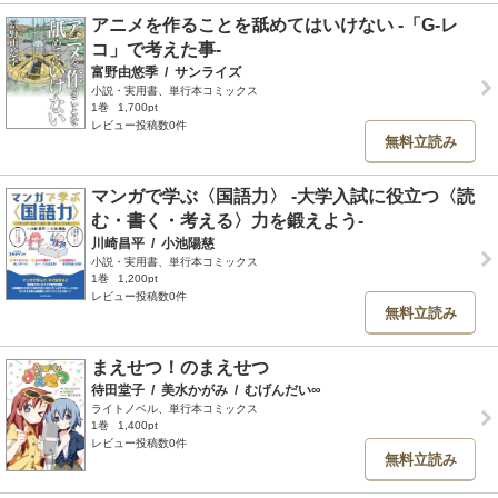
アニメを作ることを舐めてはいけない -「G-レ
コ」で考えた事-
富野由悠季
/
サンライズ
小説・実用書、単行本コミックス
1巻
1,700pt
レビュー投稿数0件
無料立読み
マンガで学ぶ〈国語力〉 ‐大学入試に役立つ〈読
む・書く・考える〉力を鍛えよう‐
川崎昌平
/
小池陽慈
小説・実用書、単行本コミックス
1巻
1,200pt
レビュー投稿数0件
無料立読み
まえせつ！のまえせつ
待田堂子
/
美水かがみ
/
むげんだい∞
ライトノベル、単行本コミックス
1巻
1,400pt
レビュー投稿数0件
無料立読み