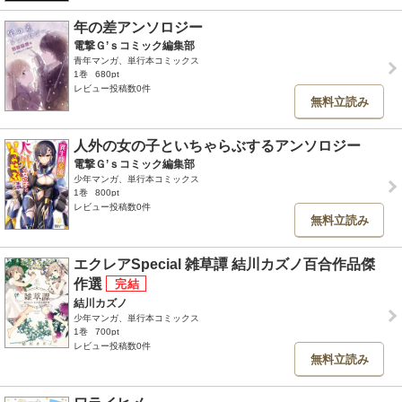
年の差アンソロジー
電撃Ｇ’ｓコミック編集部
青年マンガ、単行本コミックス
1巻
680pt
レビュー投稿数0件
無料立読み
人外の女の子といちゃらぶするアンソロジー
電撃Ｇ’ｓコミック編集部
少年マンガ、単行本コミックス
1巻
800pt
レビュー投稿数0件
無料立読み
エクレアSpecial 雑草譚 結川カズノ百合作品傑
作選
結川カズノ
少年マンガ、単行本コミックス
1巻
700pt
レビュー投稿数0件
無料立読み