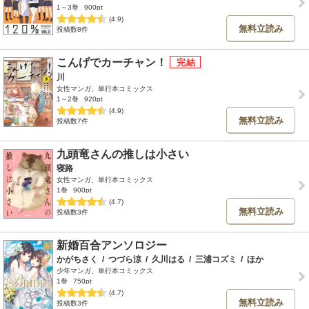
1～3巻
900pt
(4.9)
無料立読み
投稿数8件
こんげでカーチャン！
川
女性マンガ、単行本コミックス
1～2巻
920pt
(4.9)
無料立読み
投稿数7件
九頭竜さんの推しは小さい
寝路
女性マンガ、単行本コミックス
1巻
900pt
(4.7)
無料立読み
投稿数3件
新婚百合アンソロジー
かがちさく
/
つづら涼
/
久川はる
/
三浦コズミ
/
ほか
少年マンガ、単行本コミックス
1巻
750pt
(4.7)
無料立読み
投稿数3件