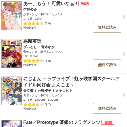
あー、もう！ 可愛いなぁ!!
空翔俊介
少年マンガ、単行本コミックス
1～2巻
920pt
(4.0)
無料立読み
投稿数1件
悪魔英語
ダムるし
/
青木ゆか
青年マンガ、単行本コミックス
1巻
980pt
(4.0)
無料立読み
投稿数1件
にじよん ～ラブライブ！虹ヶ咲学園スクールア
イドル同好会 よんこま～
矢立肇
/
公野櫻子
/
ミヤコヒト
青年マンガ、単行本コミックス
1～3巻
1,000pt～1,300pt
(3.7)
無料立読み
投稿数29件
Fate／Prototype 蒼銀のフラグメンツ