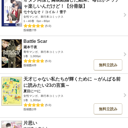
ャ楽しいんだけど！【分冊版】
七十ななそ
/
コイル
/
雪子
女性マンガ、単行本コミックス
1～40巻
0pt～80pt
(5.0)
投稿数7件
Battle Scar
蔵本千夜
青年マンガ、単行本コミックス
1巻
1,000pt
(5.0)
無料立読み
投稿数4件
天才じゃない私たちが輝くために ～がんばる前
に読みたい23の言葉～
夏目にーに
女性マンガ、単行本コミックス
1巻
1,300pt
(5.0)
無料立読み
投稿数2件
片思い