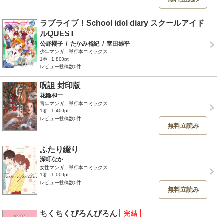
ラブライブ！School idol diary スクールアイド
ルQUEST
公野櫻子
/
たかみ裕紀
/
室田雄平
少年マンガ、単行本コミックス
1巻
1,800pt
レビュー投稿数0件
呪詛 封印版
花輪和一
青年マンガ、単行本コミックス
1巻
1,400pt
レビュー投稿数0件
無料立読み
ふたり綴り
深町なか
女性マンガ、単行本コミックス
1巻
1,000pt
レビュー投稿数0件
無料立読み
ちくちくぴろんぴろん