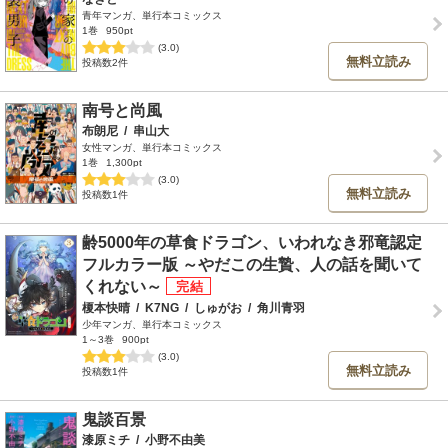
青年マンガ、単行本コミックス
1巻
950pt
(3.0)
無料立読み
投稿数2件
南号と尚風
布朗尼
/
串山大
女性マンガ、単行本コミックス
1巻
1,300pt
(3.0)
無料立読み
投稿数1件
齢5000年の草食ドラゴン、いわれなき邪竜認定
フルカラー版 ～やだこの生贄、人の話を聞いて
くれない～
榎本快晴
/
K7NG
/
しゅがお
/
角川青羽
少年マンガ、単行本コミックス
1～3巻
900pt
(3.0)
無料立読み
投稿数1件
鬼談百景
漆原ミチ
/
小野不由美