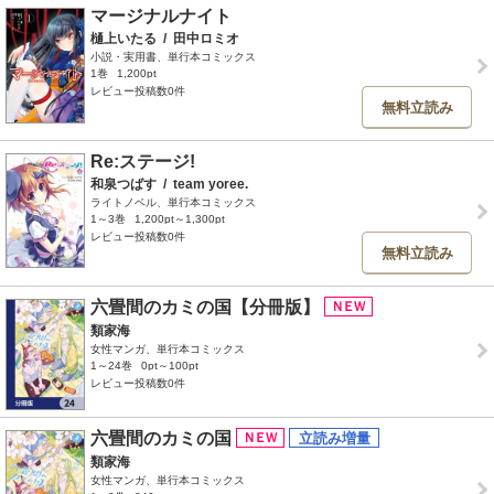
マージナルナイト
樋上いたる
/
田中ロミオ
小説・実用書、単行本コミックス
1巻
1,200pt
レビュー投稿数0件
無料立読み
Re:ステージ!
和泉つばす
/
team yoree.
ライトノベル、単行本コミックス
1～3巻
1,200pt～1,300pt
レビュー投稿数0件
無料立読み
六畳間のカミの国【分冊版】
類家海
女性マンガ、単行本コミックス
1～24巻
0pt～100pt
レビュー投稿数0件
六畳間のカミの国
類家海
女性マンガ、単行本コミックス