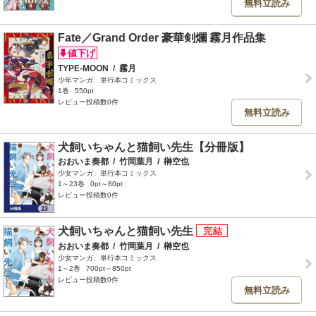
無料立読み
Fate／Grand Order 豪華剣爛 霧月作品集
TYPE-MOON
/
霧月
少年マンガ、単行本コミックス
1巻
550pt
レビュー投稿数0件
無料立読み
犬飼いちゃんと猫飼い先生【分冊版】
おおいま奏都
/
竹岡葉月
/
榊空也
少女マンガ、単行本コミックス
1～23巻
0pt～80pt
レビュー投稿数0件
犬飼いちゃんと猫飼い先生
おおいま奏都
/
竹岡葉月
/
榊空也
少女マンガ、単行本コミックス
1～2巻
700pt～850pt
レビュー投稿数0件
無料立読み