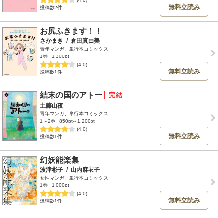
無料立読み
投稿数2件
お尻ふきます！！
さかまき
/
倉田真由美
青年マンガ、単行本コミックス
1巻
1,300pt
(4.0)
無料立読み
投稿数1件
結末の国のアトー
土藤山夜
青年マンガ、単行本コミックス
1～2巻
850pt～1,200pt
(4.0)
無料立読み
投稿数1件
幻妖能楽集
波津彬子
/
山内麻衣子
女性マンガ、単行本コミックス
1巻
1,000pt
(4.0)
無料立読み
投稿数1件