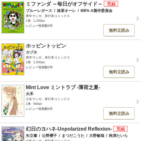
ミファンダ ～毎日がオフサイド～
ブルーレガース
/
抹茶オーレ
/
MIFA-A製作委員会
青年マンガ、単行本コミックス
1巻
1,200pt
レビュー投稿数0件
無料立読み
ホッピントッピン
カヅホ
青年マンガ、単行本コミックス
1巻
1,000pt
レビュー投稿数0件
無料立読み
Mint Love ミントラブ ‐薄荷之夏‐
火禾
少女マンガ、単行本コミックス
1巻
940pt
レビュー投稿数0件
無料立読み
幻日のヨハネ-Unpolarized Reflexion-
矢立肇
/
公野櫻子
/
まつだこうた
/
大野敏哉
/
秋津たいら
少年マンガ、単行本コミックス