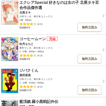
エクレアSpecial 好きなのは女の子 北尾タキ百
合作品傑作選
北尾タキ
少年マンガ、単行本コミックス
1巻
680pt
(4.3)
無料立読み
投稿数9件
コーヒームーン
牡丹もちと
青年マンガ、単行本コミックス
1～6巻
900pt～990pt
(4.3)
無料立読み
投稿数3件
ジバクくん
柴田亜美
少年マンガ、単行本コミックス
1～6巻
533pt～600pt
(4.2)
無料立読み
投稿数47件
藍渓鎮 羅小黒戦記外伝