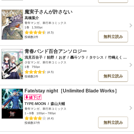
魔実子さんが許さない
高橋葉介
青年マンガ、単行本コミックス
1巻
1,500pt
(4.5)
無料立読み
投稿数2件
青春バンド百合アンソロジー
浅見百合子
/
飴野
/
おぎ
/
轟斗ソラ
/
タケシス
/
竹嶋えく
/
まつ
少女マンガ、単行本コミックス
1巻
750pt
(4.5)
無料立読み
投稿数2件
Fate/stay night［Unlimited Blade Works］
TYPE-MOON
/
森山大輔
青年マンガ、単行本コミックス
1～8巻
100pt～780pt
(4.4)
無料立読み
投稿数37件