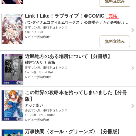
無料立読み
Link！Like！ラブライブ！＠COMIC
バンダイナムコフィルムワークス
/
公野櫻子
/
たかみ裕紀
/
みかみてれん・藍藤唯
青年マンガ、単行本コミックス
1巻
1,100pt
レビュー投稿数0件
無料立読み
近畿地方のある場所について【分冊版】
碓井ツカサ
/
背筋
青年マンガ、単行本コミックス
1～32巻
0pt～80pt
レビュー投稿数0件
この世界の攻略本を拾ってしまいました【分冊
版】
アッチあい
少女マンガ、単行本コミックス
1～29巻
0pt～100pt
レビュー投稿数0件
万事快調〈オール・グリーンズ〉【分冊版】