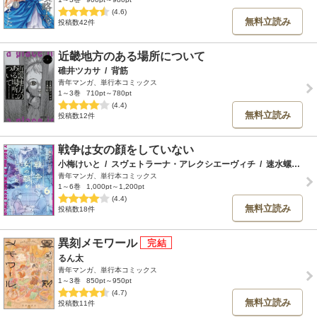
(4.6)
無料立読み
投稿数42件
近畿地方のある場所について
碓井ツカサ
/
背筋
青年マンガ、単行本コミックス
1～3巻
710pt～780pt
(4.4)
無料立読み
投稿数12件
戦争は女の顔をしていない
小梅けいと
/
スヴェトラーナ・アレクシエーヴィチ
/
速水螺旋人
青年マンガ、単行本コミックス
1～6巻
1,000pt～1,200pt
(4.4)
無料立読み
投稿数18件
異刻メモワール
るん太
青年マンガ、単行本コミックス
1～3巻
850pt～950pt
(4.7)
無料立読み
投稿数11件