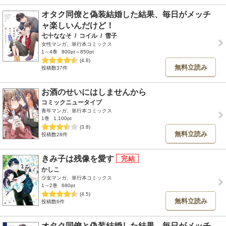
オタク同僚と偽装結婚した結果、毎日がメッチ
ャ楽しいんだけど！
七十ななそ
/
コイル
/
雪子
女性マンガ、単行本コミックス
1～4巻
800pt～850pt
(4.8)
無料立読み
投稿数37件
お酒のせいにはしませんから
コミックニュータイプ
青年マンガ、単行本コミックス
1巻
1,100pt
(3.8)
無料立読み
投稿数28件
きみ子は残像を愛す
かしこ
少女マンガ、単行本コミックス
1～2巻
680pt
(4.5)
無料立読み
投稿数6件
オタク同僚と偽装結婚した結果、毎日がメッチ