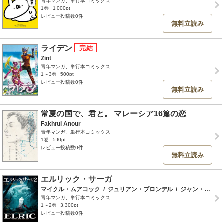
青年マンガ、単行本コミックス
1巻
1,000pt
レビュー投稿数0件
無料立読み
ライデン
Zint
青年マンガ、単行本コミックス
1～3巻
500pt
レビュー投稿数0件
無料立読み
常夏の国で、君と。 マレーシア16篇の恋
Fakhrul Anour
青年マンガ、単行本コミックス
1巻
500pt
レビュー投稿数0件
無料立読み
エルリック・サーガ
マイクル・ムアコック
/
ジュリアン・ブロンデル
/
ジャン・リュック・カノ
青年マンガ、単行本コミックス
1～2巻
3,300pt
レビュー投稿数0件