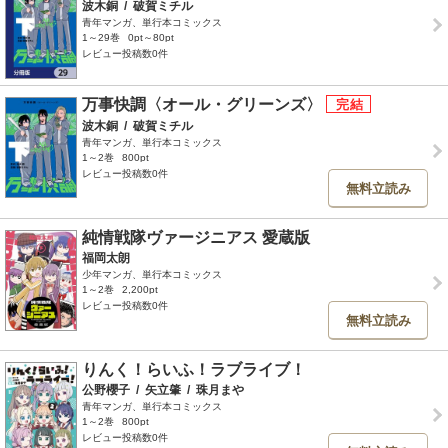
波木銅
/
破賀ミチル
青年マンガ、単行本コミックス
1～29巻
0pt～80pt
レビュー投稿数0件
万事快調〈オール・グリーンズ〉
波木銅
/
破賀ミチル
青年マンガ、単行本コミックス
1～2巻
800pt
レビュー投稿数0件
無料立読み
純情戦隊ヴァージニアス 愛蔵版
福岡太朗
少年マンガ、単行本コミックス
1～2巻
2,200pt
レビュー投稿数0件
無料立読み
りんく！らいふ！ラブライブ！
公野櫻子
/
矢立肇
/
珠月まや
青年マンガ、単行本コミックス
1～2巻
800pt
レビュー投稿数0件