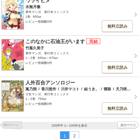
ワライヒメ
水無月徹
青年マンガ、単行本コミックス
1巻
900pt
レビュー投稿数0件
無料立読み
このなかに石油王がいます
竹葉久美子
青年マンガ、単行本コミックス
1～2巻
650pt～670pt
レビュー投稿数0件
無料立読み
人外百合アンソロジー
嵩乃朔
/
香川悠作
/
川井マコト
/
結うき。
/
寝路
/
天乃咲哉
/
竹
少女マンガ、単行本コミックス
1～2巻
750pt
レビュー投稿数0件
無料立読み
前のページ
次のページ
105件中 1～100件を表示
1
2