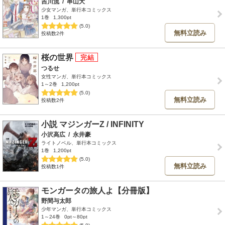
吉川流
/
串山大
少女マンガ、単行本コミックス
1巻
1,300pt
(5.0)
無料立読み
投稿数2件
桜の世界
つるせ
女性マンガ、単行本コミックス
1～2巻
1,200pt
(5.0)
無料立読み
投稿数2件
小説 マジンガーZ / INFINITY
小沢高広
/
永井豪
ライトノベル、単行本コミックス
1巻
1,200pt
(5.0)
無料立読み
投稿数1件
モンガータの旅人よ【分冊版】
野間与太郎
少年マンガ、単行本コミックス
1～24巻
0pt～80pt
(5.0)