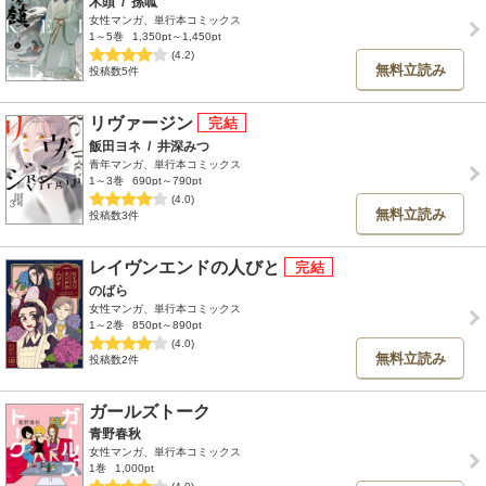
木頭
/
孫呱
女性マンガ、単行本コミックス
1～5巻
1,350pt～1,450pt
(4.2)
無料立読み
投稿数5件
リヴァージン
飯田ヨネ
/
井深みつ
青年マンガ、単行本コミックス
1～3巻
690pt～790pt
(4.0)
無料立読み
投稿数3件
レイヴンエンドの人びと
のばら
女性マンガ、単行本コミックス
1～2巻
850pt～890pt
(4.0)
無料立読み
投稿数2件
ガールズトーク
青野春秋
女性マンガ、単行本コミックス
1巻
1,000pt
(4.0)