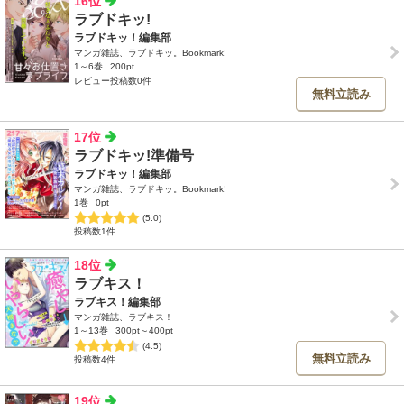
16位
ラブドキッ!
ラブドキッ！編集部
マンガ雑誌、ラブドキッ。Bookmark!
1～6巻
200pt
レビュー投稿数0件
無料立読み
17位
ラブドキッ!準備号
ラブドキッ！編集部
マンガ雑誌、ラブドキッ。Bookmark!
1巻
0pt
(5.0)
投稿数1件
18位
ラブキス！
ラブキス！編集部
マンガ雑誌、ラブキス！
1～13巻
300pt～400pt
(4.5)
無料立読み
投稿数4件
19位