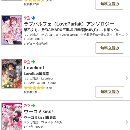
無料立読み
投稿数17件
5位
ラブパルフェ（LoveParfait）アンソロジー
早乙女もこ乃/DAIMARU三世/星月奏/朝比奈ぴょこ/香葉ソウ/雪中さくらの/小川つぐみ
マンガ雑誌、ラブパルフェ（LoveParfait）/ド執着男子は一途に囲って堕としたいアンソロジー
1～3巻
800pt
レビュー投稿数0件
無料立読み
6位
Lovelicot
Lovelicot編集部
マンガ雑誌、Lovelicot
1～22巻
400pt～500pt
(5.0)
無料立読み
投稿数2件
7位
ウーコミkiss!
ウーコミkiss!編集部
マンガ雑誌、TL★オトメチカ
1～7巻
500pt