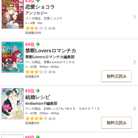
63位
恋愛ショコラ
アンソロジー
マンガ雑誌、恋愛ショコラ
1～4巻
0pt
(2.9)
投稿数20件
64位
禁断Loversロマンチカ
禁断Loversロマンチカ編集部
マンガ雑誌、禁断Loversロマンチカ
1～40巻
500pt～600pt
(3.0)
無料立読み
投稿数3件
65位
結婚レシピ
mobaman-F編集部
マンガ雑誌、結婚レシピ/モバＭＡＮ ＳＷＥＥＴＩＥ
1～43巻
250pt～300pt
(4.2)
無料立読み
投稿数5件
66位