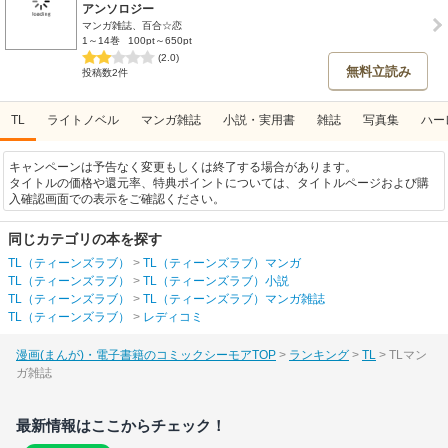
アンソロジー
マンガ雑誌、百合☆恋
1～14巻
100pt～650pt
(2.0)
無料立読み
投稿数2件
TL
ライトノベル
マンガ雑誌
小説・実用書
雑誌
写真集
ハー
キャンペーンは予告なく変更もしくは終了する場合があります。
タイトルの価格や還元率、特典ポイントについては、タイトルページおよび購
入確認画面での表示をご確認ください。
同じカテゴリの本を探す
TL（ティーンズラブ）
>
TL（ティーンズラブ）マンガ
TL（ティーンズラブ）
>
TL（ティーンズラブ）小説
TL（ティーンズラブ）
>
TL（ティーンズラブ）マンガ雑誌
TL（ティーンズラブ）
>
レディコミ
漫画(まんが)・電子書籍のコミックシーモアTOP
ランキング
TL
TLマン
ガ雑誌
最新情報はここからチェック！