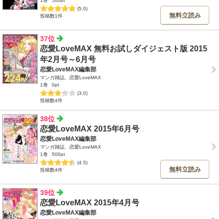
1巻
500pt
(5.0)
無料立読み
投稿数1件
37位
恋愛LoveMAX 無料お試しダイジェスト版 2015
年2月号～6月号
恋愛LoveMAX編集部
マンガ雑誌、恋愛LoveMAX
1巻
0pt
(3.0)
投稿数4件
38位
恋愛LoveMAX 2015年6月号
恋愛LoveMAX編集部
マンガ雑誌、恋愛LoveMAX
1巻
500pt
(4.5)
無料立読み
投稿数4件
39位
恋愛LoveMAX 2015年4月号
恋愛LoveMAX編集部