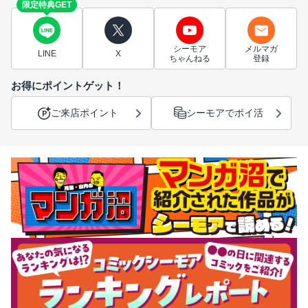
限定特典GET
シーモア
メルマガ
LINE
X
ちゃんねる
登録
お得にポイントゲット！
ご来店ポイント
シーモアでポイ活