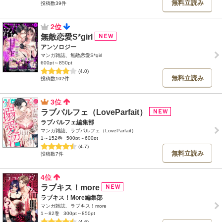
無料立読み
投稿数39件
2位
無敵恋愛S*girl
アンソロジー
マンガ雑誌、無敵恋愛S*girl
600pt～850pt
(4.0)
無料立読み
投稿数102件
3位
ラブパルフェ（LoveParfait）
ラブパルフェ編集部
マンガ雑誌、ラブパルフェ（LoveParfait）
1～152巻
500pt～600pt
(4.7)
無料立読み
投稿数7件
4位
ラブキス！more
ラブキス！More編集部
マンガ雑誌、ラブキス！more
1～82巻
300pt～850pt
(4.6)