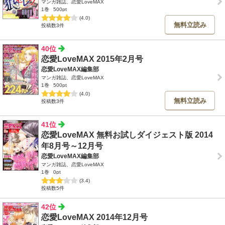
マンガ雑誌、恋愛LoveMAX
1巻
500pt
(4.0)
無料立読み
投稿数3件
40位
恋愛LoveMAX 2015年2月号
恋愛LoveMAX編集部
マンガ雑誌、恋愛LoveMAX
1巻
500pt
(4.0)
無料立読み
投稿数3件
41位
恋愛LoveMAX 無料お試しダイジェスト版 2014
年8月号～12月号
恋愛LoveMAX編集部
マンガ雑誌、恋愛LoveMAX
1巻
0pt
(3.4)
投稿数5件
42位
恋愛LoveMAX 2014年12月号