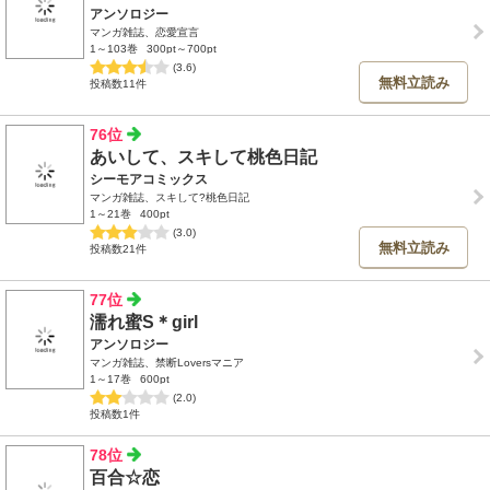
アンソロジー
マンガ雑誌、恋愛宣言
1～103巻
300pt～700pt
(3.6)
無料立読み
投稿数11件
76位
あいして、スキして桃色日記
シーモアコミックス
マンガ雑誌、スキして?桃色日記
1～21巻
400pt
(3.0)
無料立読み
投稿数21件
77位
濡れ蜜S＊girl
アンソロジー
マンガ雑誌、禁断Loversマニア
1～17巻
600pt
(2.0)
投稿数1件
78位
百合☆恋