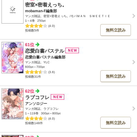
密室×密着えっち。
mobaman-F編集部
マンガ雑誌、密室×密着えっち。/モバＭＡＮ ＳＷＥＥＴＩＥ
1～4巻
250pt
(4.0)
無料立読み
投稿数5件
61位
恋愛白書パステル
恋愛白書パステル編集部
マンガ雑誌、YLC
600pt～700pt
(3.6)
無料立読み
投稿数31件
62位
ラブコフレ
アンソロジー
マンガ雑誌、ラブコフレ
1～119巻
300pt～800pt
(4.0)
無料立読み
投稿数148件