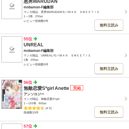
悪男WARUDAN
mobaman-F編集部
マンガ雑誌、悪男WARUDAN/モバＭＡＮ ＳＷＥＥＴＩＥ
1～3巻
250pt
レビュー投稿数0件
無料立読み
55位
UNREAL
mobaman-F編集部
マンガ雑誌、UNREAL/モバＭＡＮ ＳＷＥＥＴＩＥ
1巻
250pt
レビュー投稿数0件
無料立読み
56位
無敵恋愛S*girl Anette
アンソロジー
マンガ雑誌、無敵恋愛S*girl
1～103巻
600pt
(4.5)
無料立読み
投稿数33件
57位