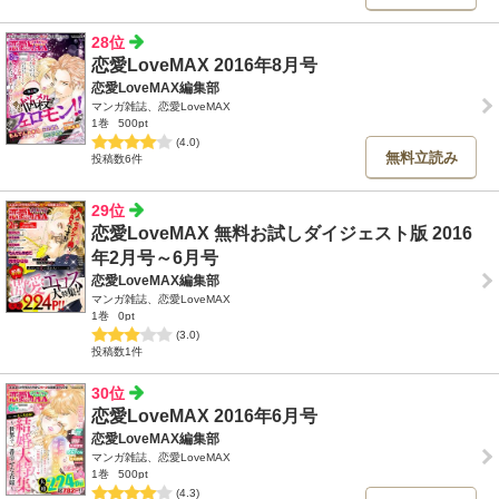
28位
恋愛LoveMAX 2016年8月号
恋愛LoveMAX編集部
マンガ雑誌、恋愛LoveMAX
1巻
500pt
(4.0)
無料立読み
投稿数6件
29位
恋愛LoveMAX 無料お試しダイジェスト版 2016
年2月号～6月号
恋愛LoveMAX編集部
マンガ雑誌、恋愛LoveMAX
1巻
0pt
(3.0)
投稿数1件
30位
恋愛LoveMAX 2016年6月号
恋愛LoveMAX編集部
マンガ雑誌、恋愛LoveMAX
1巻
500pt
(4.3)