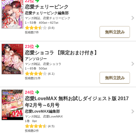
22位
恋愛チェリーピンク
恋愛チェリーピンク編集部
マンガ雑誌、恋愛チェリーピンク
1～53巻
400pt～627pt
(3.6)
無料立読み
投稿数7件
23位
恋愛ショコラ 【限定おまけ付き】
アンソロジー
マンガ雑誌、恋愛ショコラ
1～65巻
500pt
(4.1)
無料立読み
投稿数21件
24位
恋愛LoveMAX 無料お試しダイジェスト版 2017
年2月号～6月号
恋愛LoveMAX編集部
マンガ雑誌、恋愛LoveMAX
1巻
0pt
(4.5)
投稿数2件