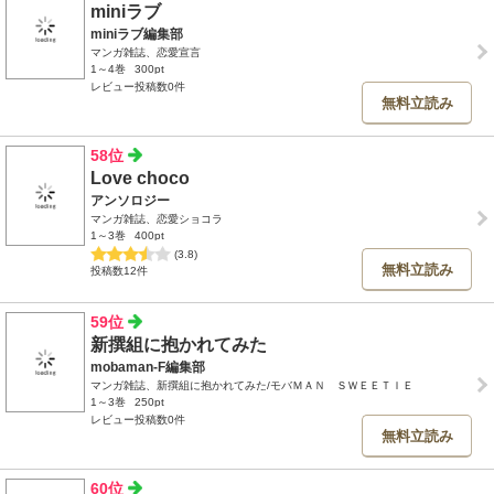
miniラブ
miniラブ編集部
マンガ雑誌、恋愛宣言
1～4巻
300pt
レビュー投稿数0件
無料立読み
58位
Love choco
アンソロジー
マンガ雑誌、恋愛ショコラ
1～3巻
400pt
(3.8)
無料立読み
投稿数12件
59位
新撰組に抱かれてみた
mobaman-F編集部
マンガ雑誌、新撰組に抱かれてみた/モバＭＡＮ ＳＷＥＥＴＩＥ
1～3巻
250pt
レビュー投稿数0件
無料立読み
60位