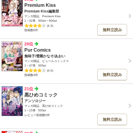
Premium Kiss
Premium Kiss編集部
マンガ雑誌、Premium Kiss
1～32巻
300pt～600pt
(4.3)
無料立読み
投稿数6件
20位
Pur Comics
無味子/雪園かなそ/あおい
マンガ雑誌、ピュールコミックス
1～47巻
300pt
(4.0)
無料立読み
投稿数4件
21位
黒ひめコミック
アンソロジー
マンガ雑誌、黒ひめコミック
1～15巻
500pt
レビュー投稿数0件
無料立読み