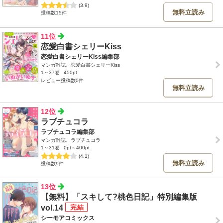
(3.9)
無料立読み
投稿数15件
11位
恋愛白書シェリーKiss
恋愛白書シェリーKiss編集部
マンガ雑誌、恋愛白書シェリーKiss
1～37巻
450pt
レビュー投稿数0件
無料立読み
12位
ラブチュコラ
ラブチュコラ編集部
マンガ雑誌、ラブチュコラ
1～31巻
0pt～400pt
(4.1)
無料立読み
投稿数9件
13位
【無料】「スキして?桃色日記」特別編集版
vol.14
シーモアコミックス