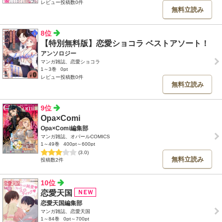
レビュー投稿数0件
無料立読み
8位
【特別無料版】恋愛ショコラ ベストアソート！
アンソロジー
マンガ雑誌、恋愛ショコラ
1～3巻
0pt
レビュー投稿数0件
無料立読み
9位
Opa×Comi
Opa×Comi編集部
マンガ雑誌、オパールCOMICS
1～49巻
400pt～600pt
(3.0)
無料立読み
投稿数2件
10位
恋愛天国
恋愛天国編集部
マンガ雑誌、恋愛天国
1～84巻
0pt～700pt