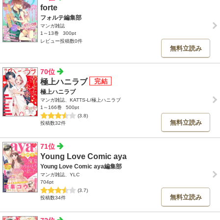
forte
フォルテ編集部
マンガ雑誌
1～13巻
300pt
レビュー投稿数0件
無料立読み
70位
極上ハニラブ
極上ハニラブ
マンガ雑誌、KATTS-L/極上ハニラブ
1～166巻
500pt
(3.8)
無料立読み
投稿数32件
71位
Young Love Comic aya
Young Love Comic aya編集部
マンガ雑誌、YLC
704pt
(3.7)
無料立読み
投稿数34件