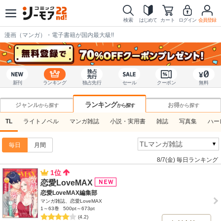
検索
はじめて
カート
ログイン
会員登録
漫画（マンガ）・電子書籍が国内最大級!!
新刊
ランキング
独占先行
セール
クーポン
無料
ランキング
ジャンル
お得
から探す
から探す
から探す
TL
ライトノベル
マンガ雑誌
小説・実用書
雑誌
写真集
ハー
毎日
月間
8/7(金) 毎日ランキング
1位
恋愛LoveMAX
恋愛LoveMAX編集部
マンガ雑誌、恋愛LoveMAX
1～63巻
500pt～673pt
(4.2)