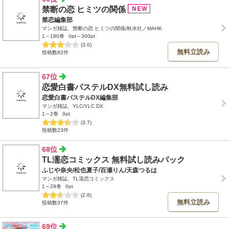
禁断の恋 ヒミツの関係
禁恋編集部
マンガ雑誌、禁断の恋 ヒミツの関係/秋水社／MAHK
1～180巻
0pt～300pt
(3.0)
無料立読み
投稿数82件
67位
恋愛白書パステルDX無料試し読み
恋愛白書パステルDX編集部
マンガ雑誌、YLC/YLC DX
1～2巻
0pt
(3.7)
投稿数23件
68位
TL濡恋コミックス 無料試し読みパック
ふじや奈央/松也夏子/百瀬りん/天森つるは
マンガ雑誌、TL濡恋コミックス
1～29巻
0pt
(2.8)
無料立読み
投稿数37件
69位