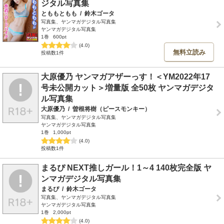
ジタル写真集
とももともも
/
鈴木ゴータ
写真集、ヤンマガデジタル写真集
ヤンマガデジタル写真集
1巻
600pt
(4.0)
無料立読み
投稿数1件
大原優乃 ヤンマガアザーっす！＜YM2022年17
号未公開カット＞増量版 全50枚 ヤンマガデジタ
ル写真集
大原優乃
/
曽根将樹（ピースモンキー）
写真集、ヤンマガデジタル写真集
ヤンマガデジタル写真集
1巻
1,000pt
(4.0)
投稿数1件
まるぴ NEXT推しガール！1～4 140枚完全版 ヤ
ンマガデジタル写真集
まるぴ
/
鈴木ゴータ
写真集、ヤンマガデジタル写真集
ヤンマガデジタル写真集
1巻
2,000pt
(4.0)