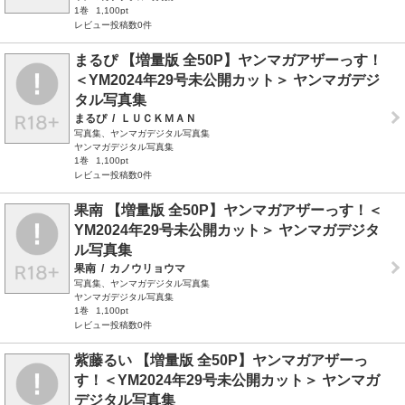
1巻
1,100pt
レビュー投稿数0件
まるぴ 【増量版 全50P】ヤンマガアザーっす！
＜YM2024年29号未公開カット＞ ヤンマガデジ
タル写真集
まるぴ
/
ＬＵＣＫＭＡＮ
写真集、ヤンマガデジタル写真集
ヤンマガデジタル写真集
1巻
1,100pt
レビュー投稿数0件
果南 【増量版 全50P】ヤンマガアザーっす！＜
YM2024年29号未公開カット＞ ヤンマガデジタ
ル写真集
果南
/
カノウリョウマ
写真集、ヤンマガデジタル写真集
ヤンマガデジタル写真集
1巻
1,100pt
レビュー投稿数0件
紫藤るい 【増量版 全50P】ヤンマガアザーっ
す！＜YM2024年29号未公開カット＞ ヤンマガ
デジタル写真集