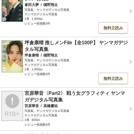
峯田大夢
/
槇野翔太
写真集、ヤンマガデジタル写真集
ヤンマガデジタル写真集
1巻
1,600pt
レビュー投稿数0件
無料立読み
坪倉康晴 推しメンFile【全100P】 ヤンマガデジ
タル写真集
坪倉康晴
/
槇野翔太
写真集、ヤンマガデジタル写真集
ヤンマガデジタル写真集
1巻
1,600pt
レビュー投稿数0件
無料立読み
宮原華音〈Part2〉 戦う女グラフィティ ヤンマ
ガデジタル写真集
宮原華音
/
高橋慶祐
写真集、ヤンマガデジタル写真集
ヤンマガデジタル写真集
1巻
600pt
レビュー投稿数0件