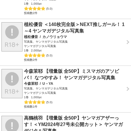
1巻
1,000pt
(5.0)
投稿数2件
植松優音 ＜140枚完全版＞NEXT推しガール！ 1
～4 ヤンマガデジタル写真集
植松優音
/
カノウリョウマ
写真集、ヤンマガデジタル写真集
ヤンマガデジタル写真集
1巻
2,000pt
(5.0)
投稿数2件
今森茉耶 【増量版 全50P】ミスマガのアソビ
バ！ なつやすみ！ ヤンマガデジタル写真集
今森茉耶
/
U－YA
写真集、ヤンマガデジタル写真集
ヤンマガデジタル写真集
1巻
1,000pt
(5.0)
投稿数1件
高鶴桃羽 【増量版 全50P】ヤンマガアザーっ
す！＜YM2024年27号未公開カット＞ ヤンマガ
デジタル写真集