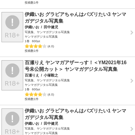
投稿数1件
伊織いお グラビアちゃんはバズリたい3 ヤンマ
ガデジタル写真集
伊織いお
/
田中健児
写真集、ヤンマガデジタル写真集
ヤンマガデジタル写真集
1巻
600pt
(4.0)
投稿数1件
百瀬りえ ヤンマガアザーっす！＜YM2021年16
号未公開カット＞ ヤンマガデジタル写真集
百瀬りえ
/
小塚毅之
写真集、ヤンマガデジタル写真集
ヤンマガデジタル写真集
1巻
600pt
(4.0)
投稿数1件
伊織いお グラビアちゃんはバズリたい1 ヤンマ
ガデジタル写真集
伊織いお
/
田中健児
写真集、ヤンマガデジタル写真集
ヤンマガデジタル写真集