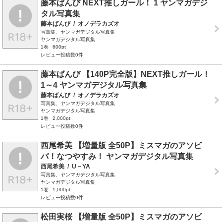
藤本ばんび NEXT推しガール！ 1 ヤンマガデジ
タル写真集
藤本ばんび
/
オノデラカズオ
写真集、ヤンマガデジタル写真集
ヤンマガデジタル写真集
1巻
600pt
レビュー投稿数0件
藤本ばんび 【140P完全版】NEXT推しガール！
1～4 ヤンマガデジタル写真集
藤本ばんび
/
オノデラカズオ
写真集、ヤンマガデジタル写真集
ヤンマガデジタル写真集
1巻
2,000pt
レビュー投稿数0件
西尾希美 【増量版 全50P】ミスマガのアソビ
バ！なつやすみ！ ヤンマガデジタル写真集
西尾希美
/
U－YA
写真集、ヤンマガデジタル写真集
ヤンマガデジタル写真集
1巻
1,000pt
レビュー投稿数0件
松田実桜 【増量版 全50P】ミスマガのアソビ