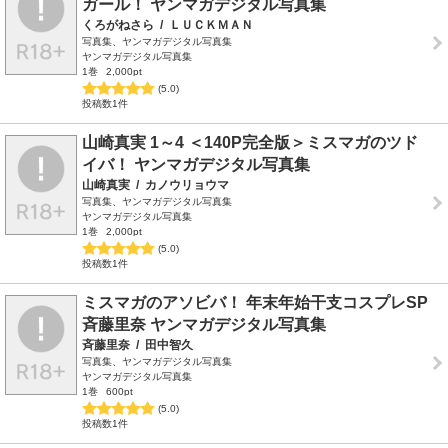
ガール！ ヤンマガデジタル写真集
くろがねさら
/
ＬＵＣＫＭＡＮ
写真集、ヤンマガデジタル写真集
ヤンマガデジタル写真集
1巻
2,000pt
(5.0)
投稿数1件
山崎真実 1～4 ＜140P完全版＞ミスマガのツド
イバ！ ヤンマガデジタル写真集
山崎真実
/
カノウリョウマ
写真集、ヤンマガデジタル写真集
ヤンマガデジタル写真集
1巻
2,000pt
(5.0)
投稿数1件
ミスマガのアソビバ！ 年末年始干支コスプレSP
斉藤里奈 ヤンマガデジタル写真集
斉藤里奈
/
田中智久
写真集、ヤンマガデジタル写真集
ヤンマガデジタル写真集
1巻
600pt
(5.0)
投稿数1件