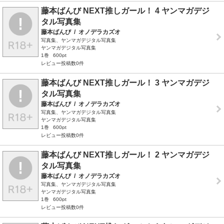
藤本ばんび NEXT推しガール！ 4 ヤンマガデジ
タル写真集
藤本ばんび
/
オノデラカズオ
写真集、ヤンマガデジタル写真集
ヤンマガデジタル写真集
1巻
600pt
レビュー投稿数0件
藤本ばんび NEXT推しガール！ 3 ヤンマガデジ
タル写真集
藤本ばんび
/
オノデラカズオ
写真集、ヤンマガデジタル写真集
ヤンマガデジタル写真集
1巻
600pt
レビュー投稿数0件
藤本ばんび NEXT推しガール！ 2 ヤンマガデジ
タル写真集
藤本ばんび
/
オノデラカズオ
写真集、ヤンマガデジタル写真集
ヤンマガデジタル写真集
1巻
600pt
レビュー投稿数0件