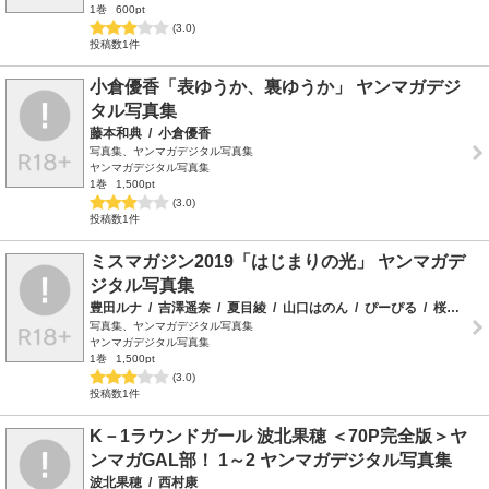
1巻
600pt
(3.0)
投稿数1件
小倉優香「表ゆうか、裏ゆうか」 ヤンマガデジ
タル写真集
藤本和典
/
小倉優香
写真集、ヤンマガデジタル写真集
ヤンマガデジタル写真集
1巻
1,500pt
(3.0)
投稿数1件
ミスマガジン2019「はじまりの光」 ヤンマガデ
ジタル写真集
豊田ルナ
/
吉澤遥奈
/
夏目綾
/
山口はのん
/
ぴーぴる
/
桜田茉央
写真集、ヤンマガデジタル写真集
ヤンマガデジタル写真集
1巻
1,500pt
(3.0)
投稿数1件
K－1ラウンドガール 波北果穂 ＜70P完全版＞ヤ
ンマガGAL部！ 1～2 ヤンマガデジタル写真集
波北果穂
/
西村康