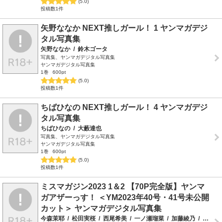
(5.0)
投稿数1件
矢野ななか NEXT推しガール！ 1 ヤンマガデジ
タル写真集
矢野ななか
/
鈴木ゴータ
写真集、ヤンマガデジタル写真集
ヤンマガデジタル写真集
1巻
600pt
(5.0)
投稿数1件
ちばひなの NEXT推しガール！ 4 ヤンマガデジ
タル写真集
ちばひなの
/
大藪達也
写真集、ヤンマガデジタル写真集
ヤンマガデジタル写真集
1巻
600pt
(5.0)
投稿数1件
ミスマガジン2023 1＆2 【70P完全版】ヤンマ
ガアザーっす！ ＜YM2023年40号・41号未公開
カット＞ ヤンマガデジタル写真集
今森茉耶
/
松田実桜
/
西尾希美
/
一ノ瀬瑠菜
/
加藤綾乃
/
吉井しえる