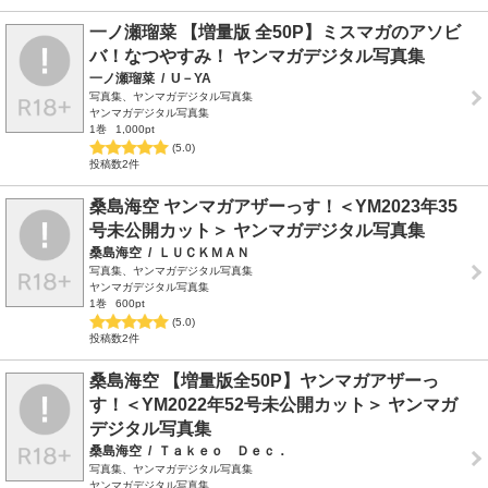
一ノ瀬瑠菜 【増量版 全50P】ミスマガのアソビ
バ！なつやすみ！ ヤンマガデジタル写真集
一ノ瀬瑠菜
/
U－YA
写真集、ヤンマガデジタル写真集
ヤンマガデジタル写真集
1巻
1,000pt
(5.0)
投稿数2件
桑島海空 ヤンマガアザーっす！＜YM2023年35
号未公開カット＞ ヤンマガデジタル写真集
桑島海空
/
ＬＵＣＫＭＡＮ
写真集、ヤンマガデジタル写真集
ヤンマガデジタル写真集
1巻
600pt
(5.0)
投稿数2件
桑島海空 【増量版全50P】ヤンマガアザーっ
す！＜YM2022年52号未公開カット＞ ヤンマガ
デジタル写真集
桑島海空
/
Ｔａｋｅｏ Ｄｅｃ．
写真集、ヤンマガデジタル写真集
ヤンマガデジタル写真集