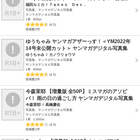
福田ルミカ
/
Ｔａｋｅｏ Ｄｅｃ．
写真集、ヤンマガデジタル写真集
ヤンマガデジタル写真集
1巻
600pt
(4.5)
投稿数2件
ゆうちゃみ ヤンマガアザーっす！＜YM2022年
14号未公開カット＞ ヤンマガデジタル写真集
ゆうちゃみ
/
カノウリョウマ
写真集、ヤンマガデジタル写真集
ヤンマガデジタル写真集
1巻
600pt
(4.5)
投稿数2件
今森茉耶 【増量版 全50P】ミスマガのアソビ
バ！ 雨の日の過ごし方 ヤンマガデジタル写真集
今森茉耶
/
高橋慶佑
写真集、ヤンマガデジタル写真集
ヤンマガデジタル写真集
1巻
1,000pt
(4.0)
投稿数1件