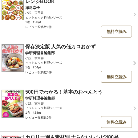
レンジBOOK
瀬尾幸子
小説・実用書
ヒットムック料理シリーズ
1巻
420pt
レビュー投稿数0件
無料立読み
保存決定版 人気の低カロおかず
学研料理書編集部
小説・実用書
ヒットムック料理シリーズ
1巻
754pt
レビュー投稿数0件
無料立読み
500円でわかる！基本のおべんとう
学研料理書編集部
小説・実用書
ヒットムック料理シリーズ
1巻
428pt
レビュー投稿数0件
無料立読み
カロリー別＆素材別 太らないレシピ480品