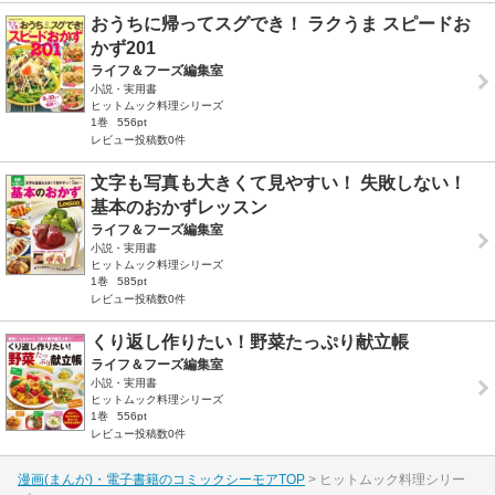
おうちに帰ってスグでき！ ラクうま スピードお
かず201
ライフ＆フーズ編集室
小説・実用書
ヒットムック料理シリーズ
1巻
556pt
レビュー投稿数0件
文字も写真も大きくて見やすい！ 失敗しない！
基本のおかずレッスン
ライフ＆フーズ編集室
小説・実用書
ヒットムック料理シリーズ
1巻
585pt
レビュー投稿数0件
くり返し作りたい！野菜たっぷり献立帳
ライフ＆フーズ編集室
小説・実用書
ヒットムック料理シリーズ
1巻
556pt
レビュー投稿数0件
漫画(まんが)・電子書籍のコミックシーモアTOP
ヒットムック料理シリー