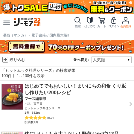
検索
はじめて
カート
ログイン
会員登録
漫画（マンガ）・電子書籍が国内最大級!!
絞り込む
並べ替え:
「ヒットムック料理シリーズ」の検索結果
100件中 1～100件を表示
はじめてでもおいしい！まいにちの和食 くり返
し作りたい200レシピ
フーズ編集部
小説・実用書
ヒットムック料理シリーズ
1巻
882pt
(5.0)
投稿数1件
体にいい！もう太らない！野菜おかず213品