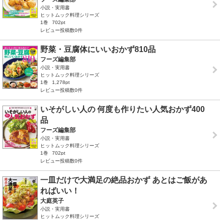
小説・実用書
ヒットムック料理シリーズ
1巻
702pt
レビュー投稿数0件
野菜・豆腐体にいいおかず810品
フーズ編集部
小説・実用書
ヒットムック料理シリーズ
1巻
1,278pt
レビュー投稿数0件
いそがしい人の 何度も作りたい人気おかず400
品
フーズ編集部
小説・実用書
ヒットムック料理シリーズ
1巻
702pt
レビュー投稿数0件
一皿だけで大満足の絶品おかず あとはご飯があ
ればいい！
大庭英子
小説・実用書
ヒットムック料理シリーズ