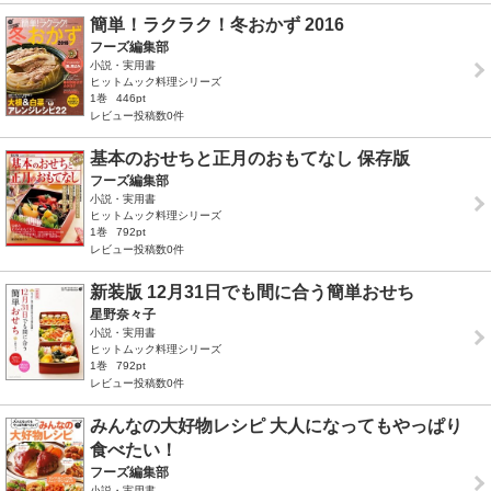
簡単！ラクラク！冬おかず 2016
フーズ編集部
小説・実用書
ヒットムック料理シリーズ
1巻
446pt
レビュー投稿数0件
基本のおせちと正月のおもてなし 保存版
フーズ編集部
小説・実用書
ヒットムック料理シリーズ
1巻
792pt
レビュー投稿数0件
新装版 12月31日でも間に合う簡単おせち
星野奈々子
小説・実用書
ヒットムック料理シリーズ
1巻
792pt
レビュー投稿数0件
みんなの大好物レシピ 大人になってもやっぱり
食べたい！
フーズ編集部
小説・実用書