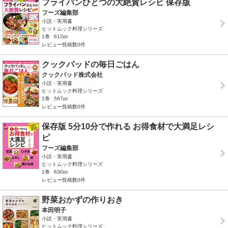
フライパンひとつの大絶賛レシピ 保存版
フーズ編集部
小説・実用書
ヒットムック料理シリーズ
1巻
612pt
レビュー投稿数0件
クックパッドの毎日ごはん
クックパッド株式会社
小説・実用書
ヒットムック料理シリーズ
1巻
567pt
レビュー投稿数0件
保存版 5分10分で作れる お得食材で大満足レシ
ピ
フーズ編集部
小説・実用書
ヒットムック料理シリーズ
1巻
630pt
レビュー投稿数0件
野菜おかずの作りおき
本田明子
小説・実用書
ヒットムック料理シリーズ