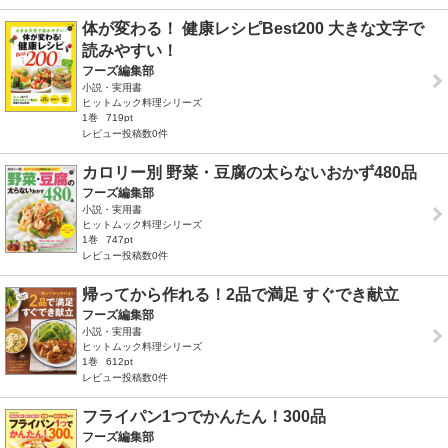
体が変わる！ 健康レシピBest200 大きな文字で
読みやすい！
フーズ編集部
小説・実用書
ヒットムック料理シリーズ
1巻
719pt
レビュー投稿数0件
カロリー別 野菜・豆腐の太らないおかず480品
フーズ編集部
小説・実用書
ヒットムック料理シリーズ
1巻
747pt
レビュー投稿数0件
帰ってから作れる！2品で満足 すぐでき献立
フーズ編集部
小説・実用書
ヒットムック料理シリーズ
1巻
612pt
レビュー投稿数0件
フライパン1つでかんたん！300品
フーズ編集部