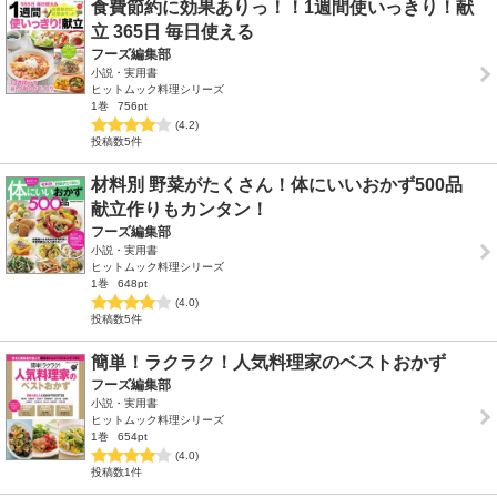
食費節約に効果ありっ！！1週間使いっきり！献
立 365日 毎日使える
フーズ編集部
小説・実用書
ヒットムック料理シリーズ
1巻
756pt
(4.2)
投稿数5件
材料別 野菜がたくさん！体にいいおかず500品
献立作りもカンタン！
フーズ編集部
小説・実用書
ヒットムック料理シリーズ
1巻
648pt
(4.0)
投稿数5件
簡単！ラクラク！人気料理家のベストおかず
フーズ編集部
小説・実用書
ヒットムック料理シリーズ
1巻
654pt
(4.0)
投稿数1件