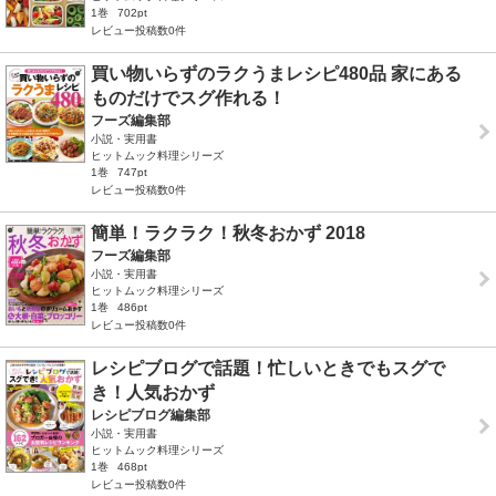
1巻
702pt
レビュー投稿数0件
買い物いらずのラクうまレシピ480品 家にある
ものだけでスグ作れる！
フーズ編集部
小説・実用書
ヒットムック料理シリーズ
1巻
747pt
レビュー投稿数0件
簡単！ラクラク！秋冬おかず 2018
フーズ編集部
小説・実用書
ヒットムック料理シリーズ
1巻
486pt
レビュー投稿数0件
レシピブログで話題！忙しいときでもスグで
き！人気おかず
レシピブログ編集部
小説・実用書
ヒットムック料理シリーズ
1巻
468pt
レビュー投稿数0件