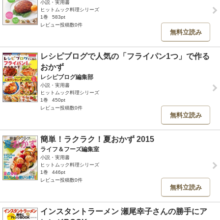
小説・実用書
ヒットムック料理シリーズ
1巻
583pt
レビュー投稿数0件
無料立読み
レシピブログで人気の「フライパン1つ」で作る
おかず
レシピブログ編集部
小説・実用書
ヒットムック料理シリーズ
1巻
450pt
レビュー投稿数0件
無料立読み
簡単！ラクラク！夏おかず 2015
ライフ＆フーズ編集室
小説・実用書
ヒットムック料理シリーズ
1巻
446pt
レビュー投稿数0件
無料立読み
インスタントラーメン 瀬尾幸子さんの勝手にア