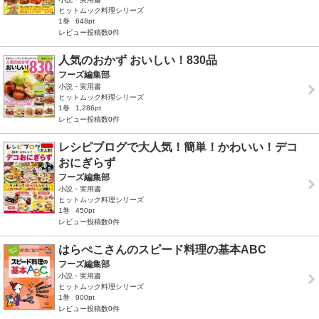
ヒットムック料理シリーズ
1巻
648pt
レビュー投稿数0件
人気のおかず おいしい！830品
フーズ編集部
小説・実用書
ヒットムック料理シリーズ
1巻
1,286pt
レビュー投稿数0件
レシピブログで大人気！簡単！かわいい！デコ
おにぎらず
フーズ編集部
小説・実用書
ヒットムック料理シリーズ
1巻
450pt
レビュー投稿数0件
はらぺこさんのスピード料理の基本ABC
フーズ編集部
小説・実用書
ヒットムック料理シリーズ
1巻
900pt
レビュー投稿数0件