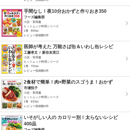
手間なし！夜10分おかずと作りおき350
フーズ編集部
小説・実用書
ヒットムック料理シリーズ
1巻
900pt
レビュー投稿数0件
医師が考えた 万能さば缶＆いわし缶レシピ
工藤孝文
/
新谷友里江
小説・実用書
ヒットムック料理シリーズ
1巻
702pt
レビュー投稿数0件
2食材で簡単！肉×野菜のスゴうま！おかず
市瀬悦子
小説・実用書
ヒットムック料理シリーズ
1巻
833pt
レビュー投稿数0件
いそがしい人の カロリー別！太らないレシピ
400品
フーズ編集部