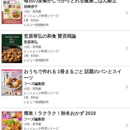
毎日の栄養がしっかりとれる健康ごはん献立
岩崎啓子
小説・実用書
ヒットムック料理シリーズ
1巻
833pt
レビュー投稿数0件
笠原将弘の和食 賛否両論
笠原将弘
小説・実用書
ヒットムック料理シリーズ
1巻
833pt
レビュー投稿数0件
おうちで作れる 1冊まるごと 話題のパンとスイ
ーツ
フーズ編集部
小説・実用書
ヒットムック料理シリーズ
1巻
684pt
レビュー投稿数0件
簡単！ラクラク！秋冬おかず 2019
フーズ編集部
小説・実用書
ヒットムック料理シリーズ