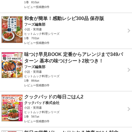
1巻
810pt
レビュー投稿数0件
和食が簡単！感動レシピ300品 保存版
フーズ編集部
小説・実用書
ヒットムック料理シリーズ
1巻
702pt
レビュー投稿数0件
味つけ早見BOOK 定番からアレンジまで349パ
ターン 基本の味つけシート2枚つき！
フーズ編集部
小説・実用書
ヒットムック料理シリーズ
1巻
864pt
レビュー投稿数0件
クックパッドの毎日ごはん2
クックパッド株式会社
小説・実用書
ヒットムック料理シリーズ
1巻
567pt
レビュー投稿数0件