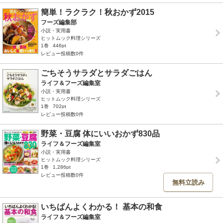
簡単！ラクラク！秋おかず2015
フーズ編集部
小説・実用書
ヒットムック料理シリーズ
1巻
446pt
レビュー投稿数0件
ごちそうサラダとサラダごはん
ライフ＆フーズ編集室
小説・実用書
ヒットムック料理シリーズ
1巻
702pt
レビュー投稿数0件
野菜・豆腐 体にいいおかず830品
ライフ＆フーズ編集室
小説・実用書
ヒットムック料理シリーズ
1巻
1,286pt
レビュー投稿数0件
無料立読み
いちばんよくわかる！ 基本の和食
ライフ＆フーズ編集室