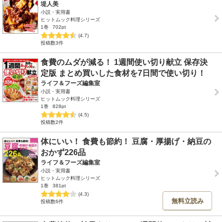
堤人美
小説・実用書
ヒットムック料理シリーズ
1巻
702pt
(4.7)
投稿数3件
食費のムダが減る！ 1週間使い切り献立 保存決
定版 まとめ買いした食材を7日間で使い切り！
ライフ＆フーズ編集室
小説・実用書
ヒットムック料理シリーズ
1巻
828pt
(4.5)
投稿数2件
体にいい！ 食費も節約！ 豆腐・厚揚げ・納豆の
おかず226品
ライフ＆フーズ編集室
小説・実用書
ヒットムック料理シリーズ
1巻
381pt
(4.3)
無料立読み
投稿数6件