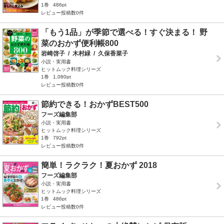
1巻
486pt
レビュー投稿数0件
「もう1品」が季節で選べる！すぐ決まる！ 野
菜のおかず便利帳800
岩崎啓子
/
木村緑
/
久保香菜子
小説・実用書
ヒットムック料理シリーズ
1巻
1,080pt
レビュー投稿数0件
節約できる！おかずBEST500
フーズ編集部
小説・実用書
ヒットムック料理シリーズ
1巻
792pt
レビュー投稿数0件
簡単！ラクラク！夏おかず 2018
フーズ編集部
小説・実用書
ヒットムック料理シリーズ
1巻
486pt
レビュー投稿数0件