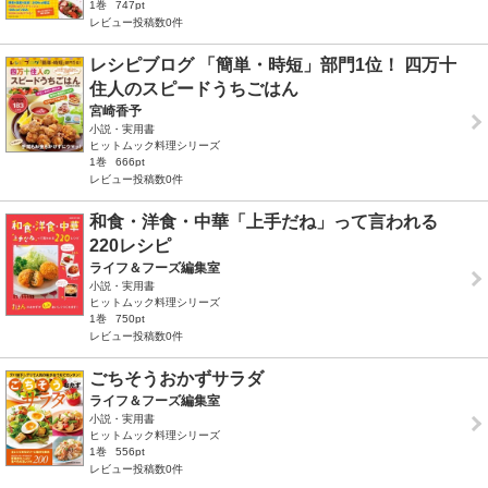
1巻
747pt
レビュー投稿数0件
レシピブログ 「簡単・時短」部門1位！ 四万十
住人のスピードうちごはん
宮崎香予
小説・実用書
ヒットムック料理シリーズ
1巻
666pt
レビュー投稿数0件
和食・洋食・中華「上手だね」って言われる
220レシピ
ライフ＆フーズ編集室
小説・実用書
ヒットムック料理シリーズ
1巻
750pt
レビュー投稿数0件
ごちそうおかずサラダ
ライフ＆フーズ編集室
小説・実用書
ヒットムック料理シリーズ
1巻
556pt
レビュー投稿数0件