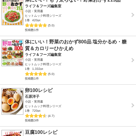
ライフ＆フーズ編集室
小説・実用書
ヒットムック料理シリーズ
1巻
420pt
(5.0)
投稿数1件
体にいい！野菜のおかず800品 塩分かるめ・糖
質＆カロリーひかえめ
ライフ＆フーズ編集室
小説・実用書
ヒットムック料理シリーズ
1巻
1,332pt
(5.0)
投稿数1件
卵100レシピ
石原洋子
小説・実用書
ヒットムック料理シリーズ
1巻
720pt
(4.7)
投稿数3件
豆腐100レシピ