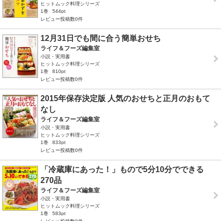
ヒットムック料理シリーズ
1巻
544pt
レビュー投稿数0件
12月31日でも間に合う簡単おせち
ライフ＆フーズ編集室
小説・実用書
ヒットムック料理シリーズ
1巻
810pt
レビュー投稿数0件
2015年保存決定版 人気のおせちと正月のおもて
なし
ライフ＆フーズ編集室
小説・実用書
ヒットムック料理シリーズ
1巻
833pt
レビュー投稿数0件
「冷蔵庫にあった！」もので5分10分でできる
270品
ライフ＆フーズ編集室
小説・実用書
ヒットムック料理シリーズ
1巻
583pt