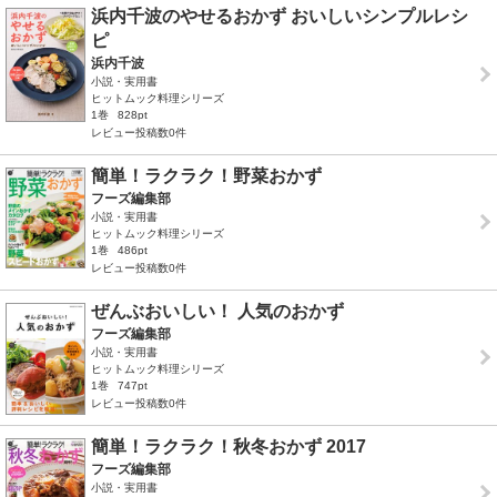
浜内千波のやせるおかず おいしいシンプルレシ
ピ
浜内千波
小説・実用書
ヒットムック料理シリーズ
1巻
828pt
レビュー投稿数0件
簡単！ラクラク！野菜おかず
フーズ編集部
小説・実用書
ヒットムック料理シリーズ
1巻
486pt
レビュー投稿数0件
ぜんぶおいしい！ 人気のおかず
フーズ編集部
小説・実用書
ヒットムック料理シリーズ
1巻
747pt
レビュー投稿数0件
簡単！ラクラク！秋冬おかず 2017
フーズ編集部
小説・実用書