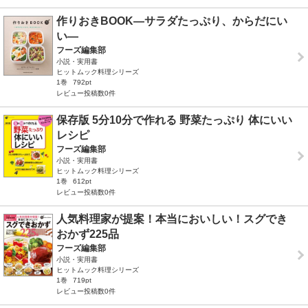
作りおきBOOK―サラダたっぷり、からだにい
い―
フーズ編集部
小説・実用書
ヒットムック料理シリーズ
1巻
792pt
レビュー投稿数0件
保存版 5分10分で作れる 野菜たっぷり 体にいい
レシピ
フーズ編集部
小説・実用書
ヒットムック料理シリーズ
1巻
612pt
レビュー投稿数0件
人気料理家が提案！本当においしい！スグでき
おかず225品
フーズ編集部
小説・実用書
ヒットムック料理シリーズ
1巻
719pt
レビュー投稿数0件