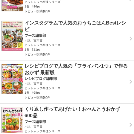
ヒットムック料理シリーズ
1巻
486pt
レビュー投稿数0件
インスタグラムで人気のおうちごはんBestレシ
ピ
フーズ編集部
小説・実用書
ヒットムック料理シリーズ
1巻
711pt
レビュー投稿数0件
レシピブログで人気の「フライパン1つ」で作る
おかず 最新版
レシピブログ編集部
小説・実用書
ヒットムック料理シリーズ
1巻
468pt
レビュー投稿数0件
くり返し作ってあげたい！おべんとうおかず
600品
フーズ編集部
小説・実用書
ヒットムック料理シリーズ