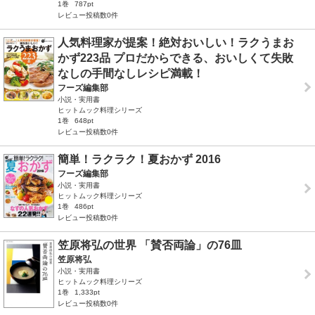
1巻
787pt
レビュー投稿数0件
人気料理家が提案！絶対おいしい！ラクうまお
かず223品 プロだからできる、おいしくて失敗
なしの手間なしレシピ満載！
フーズ編集部
小説・実用書
ヒットムック料理シリーズ
1巻
648pt
レビュー投稿数0件
簡単！ラクラク！夏おかず 2016
フーズ編集部
小説・実用書
ヒットムック料理シリーズ
1巻
486pt
レビュー投稿数0件
笠原将弘の世界 「賛否両論」の76皿
笠原将弘
小説・実用書
ヒットムック料理シリーズ
1巻
1,333pt
レビュー投稿数0件