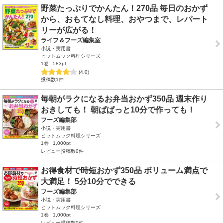
野菜たっぷりでかんたん！270品 毎日のおかず
から、おもてなし料理、おやつまで、レパート
リーが広がる！
ライフ＆フーズ編集室
小説・実用書
ヒットムック料理シリーズ
1巻
583pt
(4.0)
投稿数1件
毎朝がラクになるお弁当おかず350品 週末作り
おきしても！ 朝ぱぱっと10分で作っても！
フーズ編集部
小説・実用書
ヒットムック料理シリーズ
1巻
1,000pt
レビュー投稿数0件
お得食材で時短おかず350品 ボリューム満点で
大満足！ 5分10分でできる
フーズ編集部
小説・実用書
ヒットムック料理シリーズ
1巻
1,000pt
レビュー投稿数0件