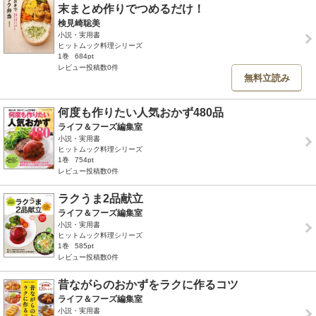
末まとめ作りでつめるだけ！
検見崎聡美
小説・実用書
ヒットムック料理シリーズ
1巻
684pt
レビュー投稿数0件
無料立読み
何度も作りたい人気おかず480品
ライフ＆フーズ編集室
小説・実用書
ヒットムック料理シリーズ
1巻
754pt
レビュー投稿数0件
ラクうま2品献立
ライフ＆フーズ編集室
小説・実用書
ヒットムック料理シリーズ
1巻
585pt
レビュー投稿数0件
昔ながらのおかずをラクに作るコツ
ライフ＆フーズ編集室
小説・実用書