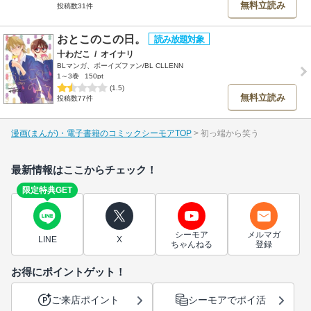
無料立読み
投稿数31件
おとこのこの日。
十わだこ
/
オイナリ
BLマンガ、ボーイズファン/BL CLLENN
1～3巻
150pt
(1.5)
無料立読み
投稿数77件
漫画(まんが)・電子書籍のコミックシーモアTOP
初っ端から笑う
最新情報はここからチェック！
限定特典GET
シーモア
メルマガ
LINE
X
ちゃんねる
登録
お得にポイントゲット！
ご来店ポイント
シーモアでポイ活