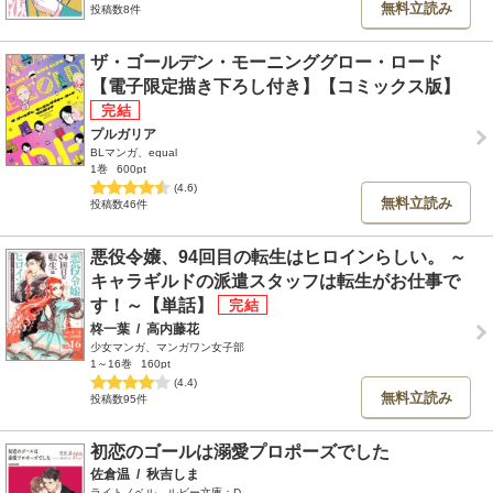
無料立読み
投稿数8件
ザ・ゴールデン・モーニンググロー・ロード
【電子限定描き下ろし付き】【コミックス版】
プルガリア
BLマンガ、equal
1巻
600pt
(4.6)
無料立読み
投稿数46件
悪役令嬢、94回目の転生はヒロインらしい。 ～
キャラギルドの派遣スタッフは転生がお仕事で
す！～【単話】
柊一葉
/
高内藤花
少女マンガ、マンガワン女子部
1～16巻
160pt
(4.4)
無料立読み
投稿数95件
初恋のゴールは溺愛プロポーズでした
佐倉温
/
秋吉しま
ライトノベル、ルビー文庫：D