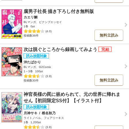
腐男子社長 描き下ろし付き無料版
カエリ鯛
BLマンガ、ピクシブエッセイ
1巻
0pt
(4.0)
無料立読み
投稿数36件
次は脱ぐところから録画してみよう
沖たばかり
BLマンガ、G2Comix
1～3巻
100pt
(3.9)
無料立読み
投稿数30件
神官長様の罠に嵌められて、元の世界に帰れま
せん【初回限定SS付】【イラスト付】
月神サキ
/
椎名秋乃
ライトノベル、フェアリーキス
1巻
1,200pt
(3.8)