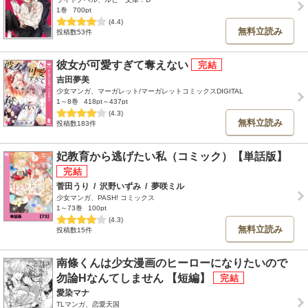
1巻
700pt
(4.4)
無料立読み
投稿数53件
彼女が可愛すぎて奪えない
吉田夢美
少女マンガ、マーガレット/マーガレットコミックスDIGITAL
1～8巻
418pt～437pt
(4.3)
無料立読み
投稿数183件
妃教育から逃げたい私（コミック）【単話版】
菅田うり
/
沢野いずみ
/
夢咲ミル
少女マンガ、PASH! コミックス
1～73巻
100pt
(4.3)
無料立読み
投稿数15件
南條くんは少女漫画のヒーローになりたいので
勿論Hなんてしません 【短編】
愛染マナ
TLマンガ、恋愛天国