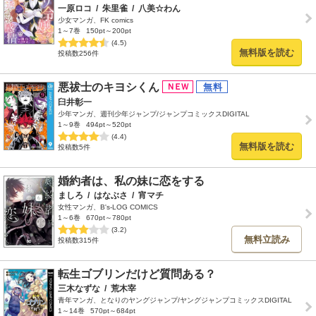
一原ロコ
/
朱里雀
/
八美☆わん
少女マンガ、FK comics
1～7巻
150pt～200pt
(4.5)
無料版を読む
投稿数256件
悪祓士のキヨシくん
臼井彰一
少年マンガ、週刊少年ジャンプ/ジャンプコミックスDIGITAL
1～9巻
494pt～520pt
(4.4)
無料版を読む
投稿数5件
婚約者は、私の妹に恋をする
ましろ
/
はなぶさ
/
宵マチ
女性マンガ、B's-LOG COMICS
1～6巻
670pt～780pt
(3.2)
無料立読み
投稿数315件
転生ゴブリンだけど質問ある？
三木なずな
/
荒木宰
青年マンガ、となりのヤングジャンプ/ヤングジャンプコミックスDIGITAL
1～14巻
570pt～684pt