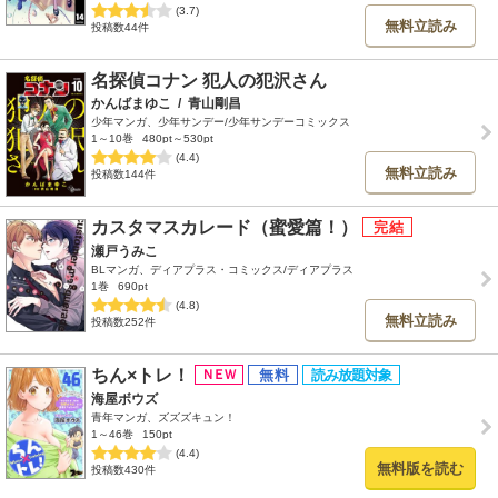
(3.7)
無料立読み
投稿数44件
名探偵コナン 犯人の犯沢さん
かんばまゆこ
/
青山剛昌
少年マンガ、少年サンデー/少年サンデーコミックス
1～10巻
480pt～530pt
(4.4)
無料立読み
投稿数144件
カスタマスカレード（蜜愛篇！）
瀬戸うみこ
BLマンガ、ディアプラス・コミックス/ディアプラス
1巻
690pt
(4.8)
無料立読み
投稿数252件
ちん×トレ！
海屋ボウズ
青年マンガ、ズズズキュン！
1～46巻
150pt
(4.4)
無料版を読む
投稿数430件