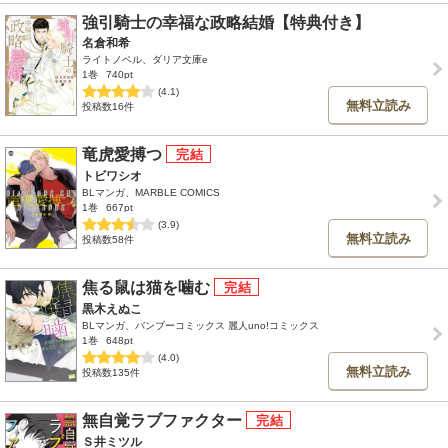
強引騎士の幸福な政略結婚【特典付き】
名倉和希
ライトノベル、ダリア文庫e
1巻
740pt
(4.1)
無料立読み
投稿数16件
竜虎愛搏つ
トビワシオ
BLマンガ、MARBLE COMICS
1巻
667pt
(3.9)
無料立読み
投稿数58件
焦る鼠は猫を噛む
黒木えぬこ
BLマンガ、バンブーコミックス 麗人uno!コミックス
1巻
648pt
(4.0)
無料立読み
投稿数135件
無自覚ラブファクター
Ｓ井ミツル