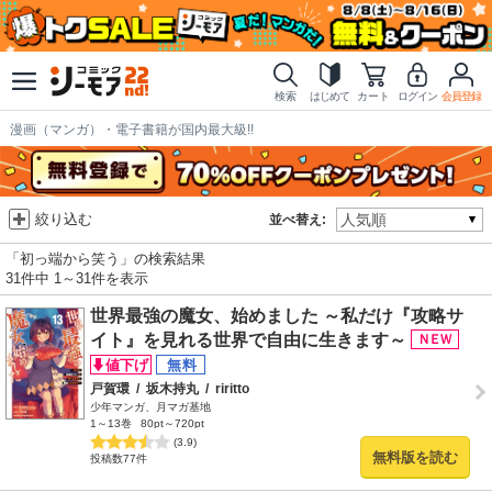
検索
はじめて
カート
ログイン
会員登録
漫画（マンガ）・電子書籍が国内最大級!!
絞り込む
並べ替え:
「初っ端から笑う」の検索結果
31件中 1～31件を表示
世界最強の魔女、始めました ～私だけ『攻略サ
イト』を見れる世界で自由に生きます～
戸賀環
/
坂木持丸
/
riritto
少年マンガ、月マガ基地
1～13巻
80pt～720pt
(3.9)
無料版を読む
投稿数77件