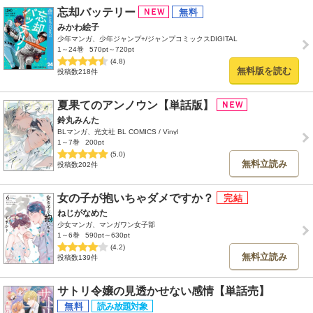
忘却バッテリー
みかわ絵子
少年マンガ、少年ジャンプ+/ジャンプコミックスDIGITAL
1～24巻
570pt～720pt
(4.8)
無料版を読む
投稿数218件
夏果てのアンノウン【単話版】
鈴丸みんた
BLマンガ、光文社 BL COMICS / Vinyl
1～7巻
200pt
(5.0)
無料立読み
投稿数202件
女の子が抱いちゃダメですか？
ねじがなめた
少女マンガ、マンガワン女子部
1～6巻
590pt～630pt
(4.2)
無料立読み
投稿数139件
サトリ令嬢の見透かせない感情【単話売】