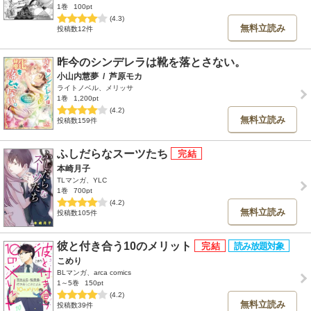
1巻
100pt
(4.3)
無料立読み
投稿数12件
昨今のシンデレラは靴を落とさない。
小山内慧夢
/
芦原モカ
ライトノベル、メリッサ
1巻
1,200pt
(4.2)
無料立読み
投稿数159件
ふしだらなスーツたち
本崎月子
TLマンガ、YLC
1巻
700pt
(4.2)
無料立読み
投稿数105件
彼と付き合う10のメリット
こめり
BLマンガ、arca comics
1～5巻
150pt
(4.2)
無料立読み
投稿数39件