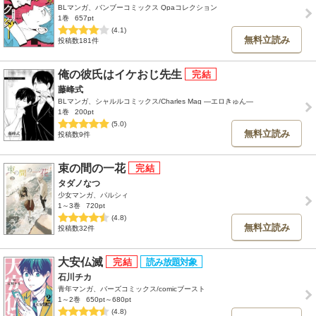
BLマンガ、バンブーコミックス Qpaコレクション
1巻
657pt
(4.1)
無料立読み
投稿数181件
俺の彼氏はイケおじ先生
藤峰式
BLマンガ、シャルルコミックス/Charles Mag ―エロきゅん―
1巻
200pt
(5.0)
無料立読み
投稿数9件
束の間の一花
タダノなつ
少女マンガ、パルシィ
1～3巻
720pt
(4.8)
無料立読み
投稿数32件
大安仏滅
石川チカ
青年マンガ、バーズコミックス/comicブースト
1～2巻
650pt～680pt
(4.8)