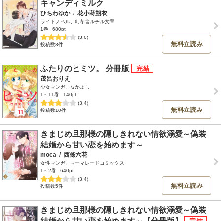
キャンディミルク
ひちわゆか
/
花小蒔朔衣
ライトノベル、幻冬舎ルチル文庫
1巻
680pt
(3.6)
無料立読み
投稿数8件
ふたりのヒミツ。 分冊版
茂呂おりえ
少女マンガ、なかよし
1～11巻
140pt
(3.4)
無料立読み
投稿数10件
きまじめ旦那様の隠しきれない情欲溺愛～偽装
結婚から甘い恋を始めます～
moca
/
西條六花
女性マンガ、マーマレードコミックス
1～2巻
640pt
(3.4)
無料立読み
投稿数5件
きまじめ旦那様の隠しきれない情欲溺愛～偽装
結婚から甘い恋を始めます～【分冊版】