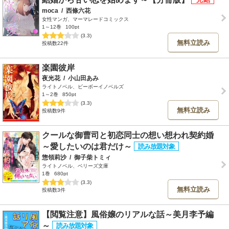
moca
/
西條六花
女性マンガ、マーマレードコミックス
1～12巻
100pt
(3.3)
無料立読み
投稿数22件
楽園彼岸
夜光花
/
小山田あみ
ライトノベル、ビーボーイノベルズ
1～2巻
850pt
(3.3)
無料立読み
投稿数9件
クールな御曹司と初恋同士の想い想われ契約婚
～愛したいのは君だけ～
惣領莉沙
/
御子柴トミィ
ライトノベル、ベリーズ文庫
1巻
680pt
(3.3)
無料立読み
投稿数3件
【閲覧注意】風俗嬢のリアルな話～美月李予編
～