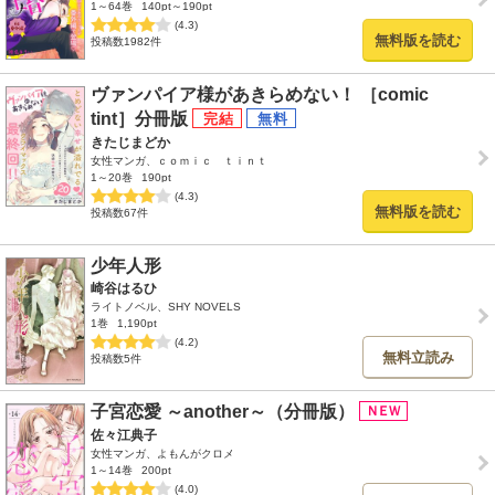
1～64巻
140pt～190pt
(4.3)
無料版を読む
投稿数1982件
ヴァンパイア様があきらめない！ ［comic
tint］分冊版
きたじまどか
女性マンガ、ｃｏｍｉｃ ｔｉｎｔ
1～20巻
190pt
(4.3)
無料版を読む
投稿数67件
少年人形
崎谷はるひ
ライトノベル、SHY NOVELS
1巻
1,190pt
(4.2)
無料立読み
投稿数5件
子宮恋愛 ～another～（分冊版）
佐々江典子
女性マンガ、よもんがクロメ
1～14巻
200pt
(4.0)