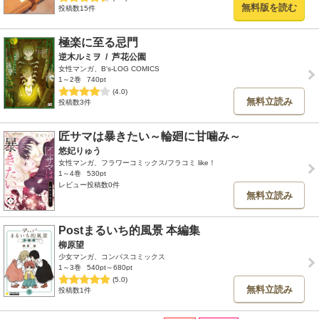
無料版を読む
投稿数15件
極楽に至る忌門
逆木ルミヲ
/
芦花公園
女性マンガ、B's-LOG COMICS
1～2巻
740pt
(4.0)
無料立読み
投稿数3件
匠サマは暴きたい～輪廻に甘噛み～
悠妃りゅう
女性マンガ、フラワーコミックス/フラコミ like！
1～4巻
530pt
レビュー投稿数0件
無料立読み
Postまるいち的風景 本編集
柳原望
少女マンガ、コンパスコミックス
1～3巻
540pt～680pt
(5.0)
無料立読み
投稿数1件