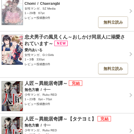
Chomi
/
Chaerangbi
女性マンガ、SZ Media
1～29巻
67pt
レビュー投稿数0件
無料立読み
忠犬男子の風見くん～おしかけ同居人に溺愛さ
れています～
愛内あいる
女性マンガ、G☆Girls
1～3巻
330pt
レビュー投稿数0件
無料立読み
人匠～異能居奇譚～
無色方糖
/
十一
少年マンガ、Ruby RED
1～23巻
0pt～70pt
レビュー投稿数0件
人匠～異能居奇譚～【タテヨミ】
無色方糖
/
十一
少年マンガ、Ruby RED