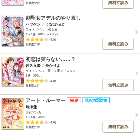
無料立読み
投稿数2件
剣聖女アデルのやり直し
ハヤケン
/
うなぽっぽ
ライトノベル、HJ文庫
1～4巻
680pt～700pt
(4.0)
無料立読み
投稿数1件
初恋は実らない……？
佐久良慶
/
炎かりよ
ライトノベル、夢中文庫クリスタル
1巻
300pt
(4.0)
無料立読み
投稿数1件
アート・ルーマー
嶋津蓮
少女マンガ
1～4巻
450pt
(4.0)
無料立読み
投稿数1件