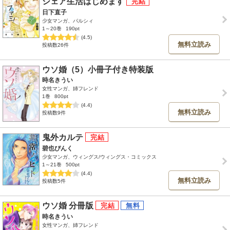
シェア生活はじめます
日下直子
少女マンガ、パルシィ
1～20巻
190pt
(4.5)
無料立読み
投稿数26件
ウソ婚（5）小冊子付き特装版
時名きうい
女性マンガ、姉フレンド
1巻
800pt
(4.4)
無料立読み
投稿数9件
鬼外カルテ
碧也ぴんく
少女マンガ、ウィングス/ウィングス・コミックス
1～21巻
500pt
(4.4)
無料立読み
投稿数5件
ウソ婚 分冊版
時名きうい
女性マンガ、姉フレンド