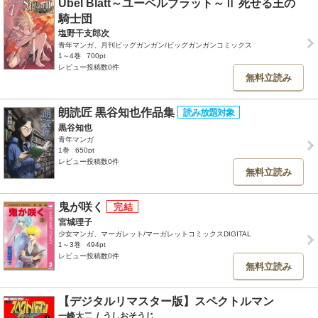
Übel Blatt～ユーベルブラット～Ⅱ 死せる王の
騎士団
塩野干支郎次
青年マンガ、月刊ビッグガンガン/ビッグガンガンコミックス
1～4巻
700pt
レビュー投稿数0件
無料立読み
朗読匠 黒谷知也作品集
黒谷知也
青年マンガ
1巻
650pt
レビュー投稿数0件
無料立読み
鬼が咲く
宮城理子
少女マンガ、マーガレット/マーガレットコミックスDIGITAL
1～3巻
494pt
レビュー投稿数0件
無料立読み
【デジタルリマスター版】スペクトルマン
一峰大二
/
うしおそうじ