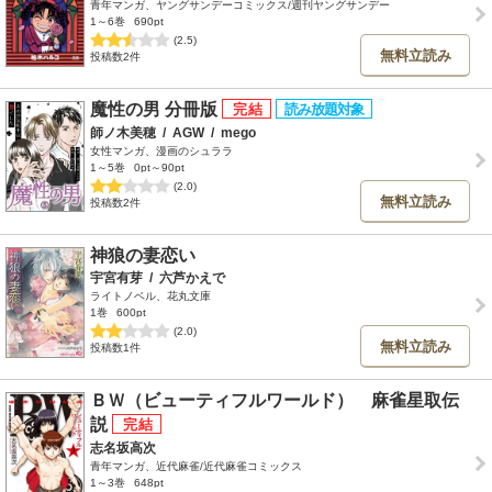
青年マンガ、ヤングサンデーコミックス/週刊ヤングサンデー
1～6巻
690pt
(2.5)
無料立読み
投稿数2件
魔性の男 分冊版
師ノ木美穂
/
AGW
/
mego
女性マンガ、漫画のシュララ
1～5巻
0pt～90pt
(2.0)
無料立読み
投稿数2件
神狼の妻恋い
宇宮有芽
/
六芦かえで
ライトノベル、花丸文庫
1巻
600pt
(2.0)
無料立読み
投稿数1件
ＢＷ（ビューティフルワールド） 麻雀星取伝
説
志名坂高次
青年マンガ、近代麻雀/近代麻雀コミックス
1～3巻
648pt