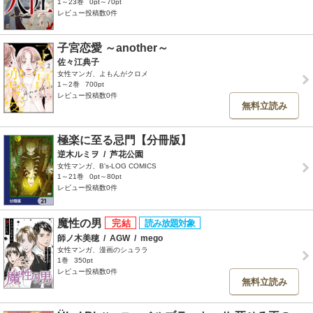
1～23巻
0pt～70pt
レビュー投稿数0件
子宮恋愛 ～another～
佐々江典子
女性マンガ、よもんがクロメ
1～2巻
700pt
レビュー投稿数0件
無料立読み
極楽に至る忌門【分冊版】
逆木ルミヲ
/
芦花公園
女性マンガ、B's-LOG COMICS
1～21巻
0pt～80pt
レビュー投稿数0件
魔性の男
師ノ木美穂
/
AGW
/
mego
女性マンガ、漫画のシュララ
1巻
350pt
レビュー投稿数0件
無料立読み