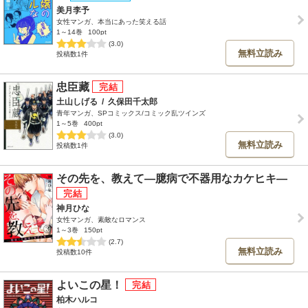
美月李予
女性マンガ、本当にあった笑える話
1～14巻
100pt
(3.0)
無料立読み
投稿数1件
忠臣藏
土山しげる
/
久保田千太郎
青年マンガ、SPコミックス/コミック乱ツインズ
1～5巻
400pt
(3.0)
無料立読み
投稿数1件
その先を、教えて―臆病で不器用なカケヒキ―
神月ひな
女性マンガ、素敵なロマンス
1～3巻
150pt
(2.7)
無料立読み
投稿数10件
よいこの星！
柏木ハルコ