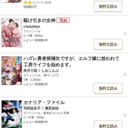
(2.0)
無料立読み
投稿数1件
駆け引きの女神
chunzihye
ライトノベル
1～3巻
900pt
レビュー投稿数0件
無料立読み
ハズレ勇者候補生ですが、エルフ嫁に拾われて
工房ライフを始めます。
朱月十話
/
しおこんぶ
ライトノベル、MFブックス
1巻
1,300pt
レビュー投稿数0件
無料立読み
カナリア・ファイル
毛利志生子
/
潮見知佳
ライトノベル、集英社コバルト文庫
1～13巻
500pt
レビュー投稿数0件
無料立読み