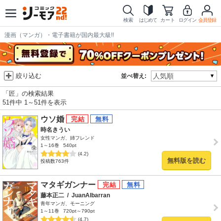
検索
はじめて
カート
ログイン
会員登録
漫画（マンガ）・電子書籍が国内最大級!!
絞り込む
並べ替え:
「匠」の検索結果
51件中 1～51件を表示
ウソ婚
時名きうい
女性マンガ、姉フレンド
1～16巻
540pt
(4.2)
無料版を読む
投稿数763件
マタギガンナー
藤本正二
/
JuanAlbarran
青年マンガ、モーニング
1～11巻
720pt～790pt
(4.7)