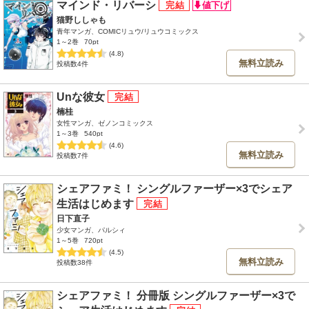
マインド・リバーシ
猫野ししゃも
青年マンガ、COMICリュウ/リュウコミックス
1～2巻
70pt
(4.8)
無料立読み
投稿数4件
Unな彼女
楠桂
女性マンガ、ゼノンコミックス
1～3巻
540pt
(4.6)
無料立読み
投稿数7件
シェアファミ！ シングルファーザー×3でシェア
生活はじめます
日下直子
少女マンガ、パルシィ
1～5巻
720pt
(4.5)
無料立読み
投稿数38件
シェアファミ！ 分冊版 シングルファーザー×3で