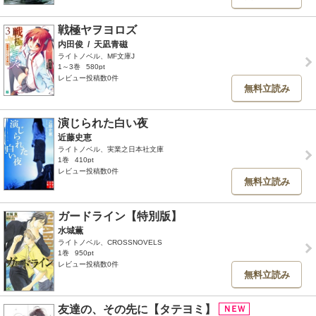
戦極ヤヲヨロズ
内田俊
/
天凪青磁
ライトノベル、MF文庫J
1～3巻
580pt
レビュー投稿数0件
無料立読み
演じられた白い夜
近藤史恵
ライトノベル、実業之日本社文庫
1巻
410pt
レビュー投稿数0件
無料立読み
ガードライン【特別版】
水城薫
ライトノベル、CROSSNOVELS
1巻
950pt
レビュー投稿数0件
無料立読み
友達の、その先に【タテヨミ】