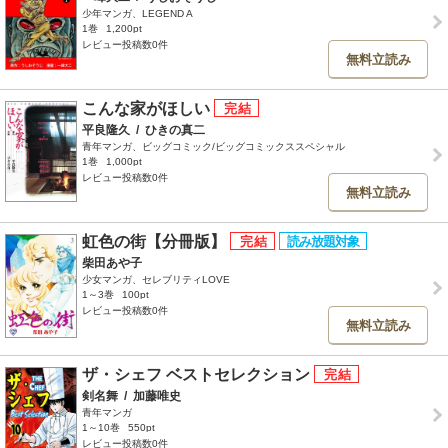
少年マンガ、LEGEND A
1巻
1,200pt
レビュー投稿数0件
無料立読み
こんな家がほしい
平良隆久
/
ひきの真二
青年マンガ、ビッグコミック/ビッグコミックススペシャル
1巻
1,000pt
レビュー投稿数0件
無料立読み
虹色の街【分冊版】
柴田あや子
少女マンガ、セレブリティLOVE
1～3巻
100pt
レビュー投稿数0件
無料立読み
ザ・シェフ ベストセレクション
剣名舞
/
加藤唯史
青年マンガ
1～10巻
550pt
レビュー投稿数0件