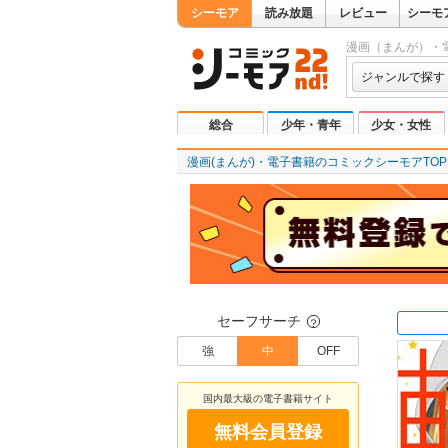
シーモア
読み放題
レビュー
シーモ
漫画（まんが）・
ジャンルで探す
総合
少年・青年
少女・女性
漫画(まんが)・電子書籍のコミックシーモアTOP
セーフサーチ
？
強
中
OFF
国内最大級の電子書籍サイト
無料会員登録