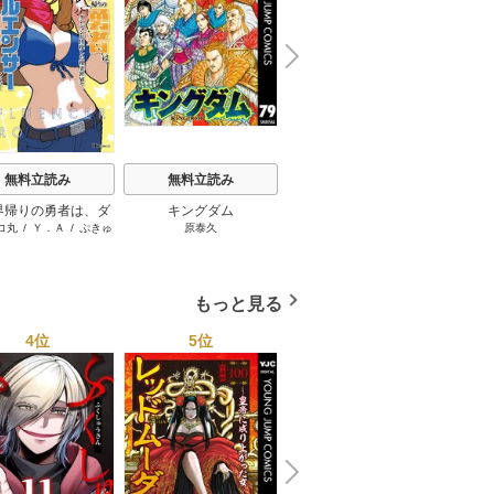
N
x
e
t
無料立読み
無料立読み
無料立読み
界帰りの勇者は、ダ
キングダム
スーパーの裏でヤニ吸う
コ丸
/
Ｙ．Ａ
/
ぷきゅ
原泰久
地主
ョンが出現した現実
ふたり
のすけ
で、インフルエンサ
なって金を稼ぎま
す！
もっと見る
4位
5位
6位
N
x
e