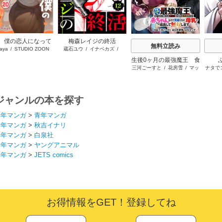
、僕の恋人になって
梅森レイジの終活
無料立読み
aya
/
STUDIO ZOON
蔵石ユウ
/
イナベカズ
/
くれませんか？
STUDIO ZOON
生後0ヶ月の最強魔王 食
三河ごーすと
/
花房雪
/
マッ
ナタで
べるだけ強くなるチート
プ
能力持ち転生者だけど赤
ちゃんなので英雄たちの
母乳で成長して無双しま
ジャンルの本を探す
す
青年マンガ
>
青年マンガ
青年マンガ
>
秋吉イナリ
青年マンガ
>
白泉社
青年マンガ
>
ヤングアニマル
青年マンガ
>
JETS comics
お得情報をGET！登録してね