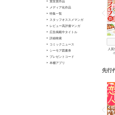
賞受賞作品
o
メディア化作品
v
P
r
e
i
u
特集一覧
スタッフオススメマンガ
レビュー高評価マンガ
広告掲載中タイトル
詳細検索
コミックニュース
人質
シーモア図書券
プレゼントコード
本棚アプリ
先行
o
v
P
r
e
i
u