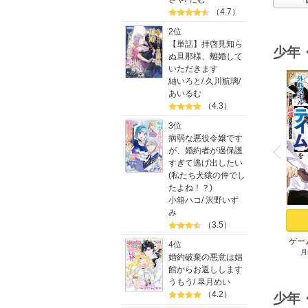
（4.7）
2位
【単話】拝啓見知ら
少年
ぬ旦那様、離婚して
いただきます
紬いろと
/
久川航璃
/
あいるむ
（4.3）
3位
o
病弱な悪役令嬢です
v
P
r
e
i
u
が、婚約者が過保護
すぎて逃げ出したい
(私たち犬猿の仲でし
たよね！？)
小箱ハコ
/
沢野いず
み
（3.5）
ゲー
4位
月
族に
婚約破棄の悪意は娼
スキ
館からお返しします
して
うもう
/
皐月めい
（4.2）
少年