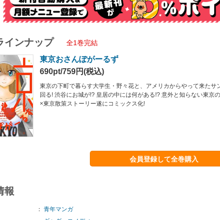
ラインナップ
全1巻完結
東京おさんぽがーるず
690pt/759円(税込)
東京の下町で暮らす大学生・野々花と、アメリカからやって来たサ
回る! 渋谷にお城が!? 皇居の中には何がある!? 意外と知らない東京
×東京散策ストーリー遂にコミックス化!
会員登録して全巻購入
情報
：
青年マンガ