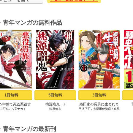
・青年マンガの無料作品
s
1冊無料
5冊無料
3冊無料
ム中盤で死ぬ悪役貴
桃源暗鬼 1
織田家の長男に生まれま
山可也
/
八又ナガト
漆原侑来
平沢下戸
/
大沼田伊勢彦
/
逸見
転生したので、外れ
した～戦国時代に転生し
兎歌
ル【テイム】を駆使
たけど、死にたくないの
最強を目指してみた
で改革を起こします～ 1
（１）
・青年マンガの最新刊