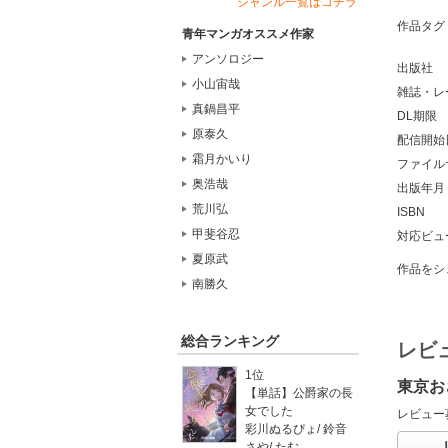
ジャンル一覧はコチラ
作品タグ
青年マンガオススメ作家
アンソロジー
出版社
小山宙哉
雑誌・レ
真鍋昌平
DL期限
原泰久
配信開始
霜月かいり
ファイル
奥浩哉
出版年月
荒川弘
ISBN
甲斐谷忍
対応ビュ
夏原武
作品をシ
南勝久
総合ランキング
レビ
1位
東京お
【単話】公爵家の長
女でした
レビュー
彩川ぬるぴょ
/
鈴音
さや
/
たむ