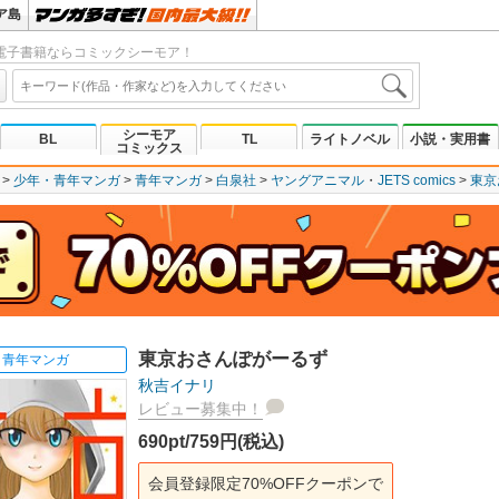
ア島
電子書籍ならコミックシーモア！
シーモア
BL
TL
ライトノベル
小説・実用書
コミックス
少年・青年マンガ
青年マンガ
白泉社
ヤングアニマル
JETS comics
東京
東京おさんぽがーるず
青年マンガ
秋吉イナリ
レビュー募集中！
690pt/759円(税込)
会員登録限定70%OFFクーポンで