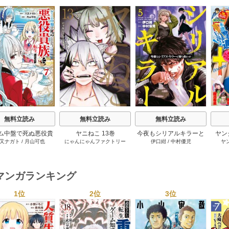
s
無料立読み
無料立読み
無料立読み
ム中盤で死ぬ悪役貴
ヤニねこ 13巻
今夜もシリアルキラーと
ヤン
又ナガト
/
月山可也
にゃんにゃんファクトリー
伊口紺
/
中村優児
ヤ
転生したので、外れ
待ち合わせ 5巻
ル【テイム】を駆使
最強を目指してみた
7巻
マンガランキング
1位
2位
3位