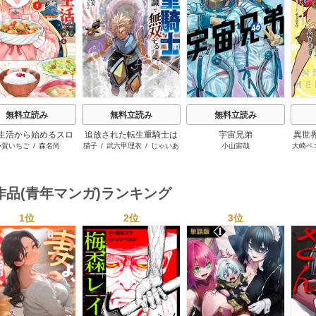
s
無料立読み
無料立読み
無料立読み
生活から始めるスロ
追放された転生重騎士は
宇宙兄弟
異世
小賀いちご
/
森名尚
猫子
/
武六甲理衣
/
じゃいあ
小山宙哉
大崎ペ
ーライフ
ゲーム知識で無双する
ンジ
ん
世界
ーに
作品(青年マンガ)ランキング
1位
2位
3位
s