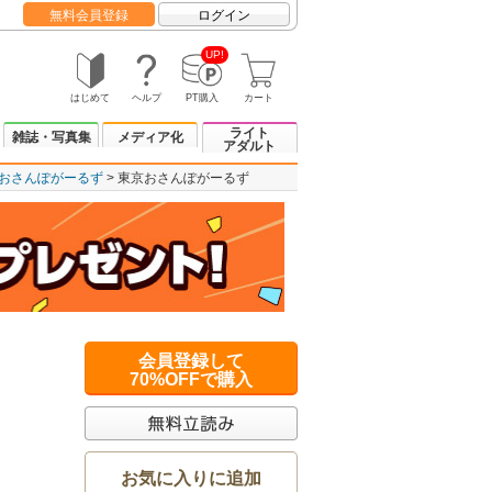
無料会員登録
ログイン
UP!
はじめて
ヘルプ
PT購入
カート
ライト
雑誌・写真集
メディア化
アダルト
おさんぽがーるず
東京おさんぽがーるず
会員登録して
70%OFFで購入
お気に入りに追加