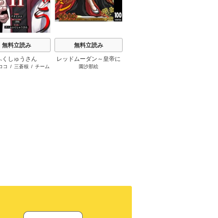
t
小悪魔教師サイコ【タテ
無料立読み
無料立読み
三石メガネ
/
peep
/
taskey
ヨミ】
STUDIO
ふくしゅうさん
レッドムーダン～皇帝に
擬態彼
ココ
/
三蒼核
/
チーム
園沙那絵
荒井
成り上がった女～
て
ふくしゅうさん