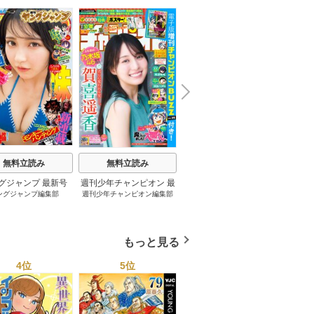
N
x
e
t
無料立読み
無料立読み
無料立読み
グジャンプ 最新号
週刊少年チャンピオン 最
妹は知っている 8巻
グラ
ングジャンプ編集部
週刊少年チャンピオン編集部
雁木万里
桂
新号
もっと見る
4位
5位
6位