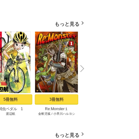
もっと見る
N
x
e
t
5冊無料
3冊無料
2冊無料
弱虫ペダル 1
Re:Monster１
サイコアイズ 1
あくま
渡辺航
金斬児狐
/
小早川ハルヨシ
カトウタカヒロ
もっと見る