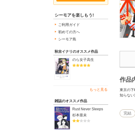
シーモアを楽しもう!
ご利用ガイド
初めての方へ
シーモア島
秋吉イナリのオススメ作品
のら女子高生
作品
もっと見る
東京の下
知らない
雑誌のオススメ作品
Rust Never Sleeps
完結
杉本亜未