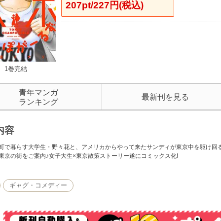
207pt/227円(税込)
1巻完結
青年マンガ
最新刊を見る
ランキング
内容
町で暮らす大学生・野々花と、アメリカからやって来たサンディが東京中を駆け回る! 渋
東京の街をご案内♪女子大生×東京散策ストーリー遂にコミックス化!
ギャグ・コメディー