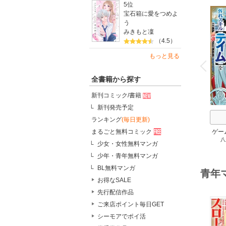
5位
宝石箱に愛をつめよ
う
みきもと凜
（4.5）
o
もっと見る
v
P
r
e
i
u
全書籍から探す
新刊コミック/書籍
新刊発売予定
ランキング
(毎日更新)
まるごと無料コミック
ゲー
八
族に
少女・女性無料マンガ
スキ
少年・青年無料マンガ
して
BL無料マンガ
青年
お得なSALE
先行配信作品
ご来店ポイント毎日GET
シーモアでポイ活