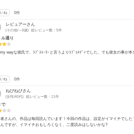
いね
0件
レビュアー
さん
(その他/～9歳)
総レビュー数：5件
トル通り
ng my wayな彼氏で、ﾗﾌﾞｽﾄｰﾘｰと言うよりﾗﾌﾞｺﾒﾃﾞｨでした。でも彼
いね
0件
ねぴねぴ
さん
(女性/40代)
総レビュー数：11件
きで
作者さんの、作品は毎回読んでいます！今回の作品は、設定がイマイチでした
るんですが、イマイチおもしろくなく、二度読みはしないかな?