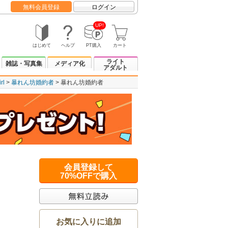
無料会員登録
ログイン
UP!
はじめて
ヘルプ
PT購入
カート
ライト
雑誌・写真集
メディア化
アダルト
rl
暴れん坊婚約者
暴れん坊婚約者
会員登録して
70%OFFで購入
お気に入りに追加