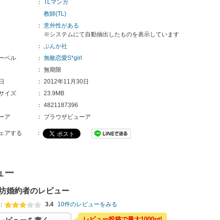
：
TLマンガ
教師(TL)
：
意外性がある
※システムにて自動抽出したものを表示しています
：
ぶんか社
ーベル
：
無敵恋愛S*girl
：
無期限
日
：
2012年11月30日
サイズ
：
23.9MB
：
4821187396
ーア
：
ブラウザビューア
ェアする
：
ュー
坊婚約者のレビュー
：
3.4
10件のレビューをみる
レビュー投稿で最大1000pt!