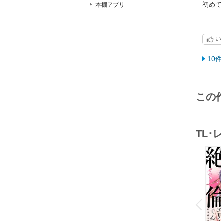
初め
本棚アプリ
い
10
この
TL
o
v
P
r
e
i
u