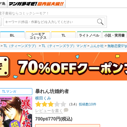
ア島
電子書籍ならコミックシーモア！
シーモア
BL
TL
ライトノベル
小説・実用書
コミックス
TL（ティーンズラブ）
TL（ティーンズラブ）マンガ
ぶんか社
無敵恋愛S*gi
暴れん坊婚約者
TLマンガ
横田くみ
（3.4）
投稿数10件
レビューを書く
700pt/770円(税込)