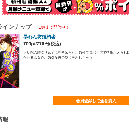
ラインナップ
1巻まで配信中！
暴れん坊婚約者
700pt/770円(税込)
大病院の跡取り息子に見初められ、強引プロポーズで指輪ハメられ!
かれる乙女心。強引な彼の愛に奪われちゃう!!
会員登録して全巻購入
情報