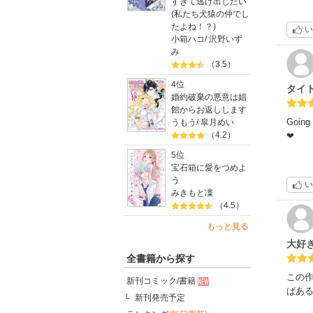
すぎて逃げ出したい
(私たち犬猿の仲でし
たよね！？)
い
小箱ハコ
/
沢野いず
み
（3.5）
4位
タイ
婚約破棄の悪意は娼
館からお返しします
Goi
うもう
/
皐月めい
（4.2）
❤
5位
宝石箱に愛をつめよ
う
い
みきもと凜
（4.5）
もっと見る
大好
全書籍から探す
この
新刊コミック/書籍
ばあ
新刊発売予定