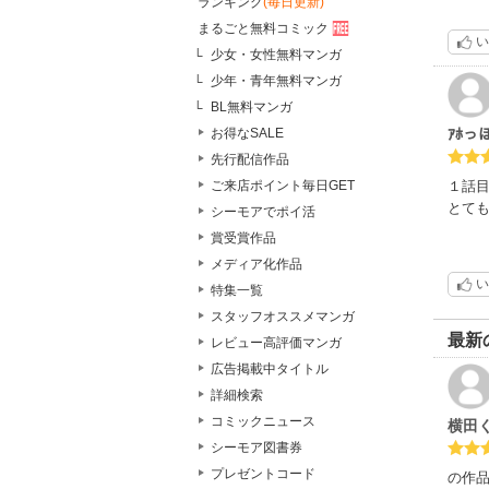
ランキング
(毎日更新)
まるごと無料コミック
い
少女・女性無料マンガ
少年・青年無料マンガ
BL無料マンガ
ｱﾎっ
お得なSALE
先行配信作品
１話
ご来店ポイント毎日GET
とて
シーモアでポイ活
賞受賞作品
メディア化作品
い
特集一覧
スタッフオススメマンガ
最新
レビュー高評価マンガ
広告掲載中タイトル
詳細検索
コミックニュース
横田
シーモア図書券
プレゼントコード
の作