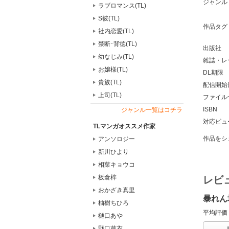
ジャンル
ラブロマンス(TL)
S彼(TL)
作品タグ
社内恋愛(TL)
禁断･背徳(TL)
出版社
幼なじみ(TL)
雑誌・レ
お嬢様(TL)
DL期限
貴族(TL)
配信開始
上司(TL)
ファイル
ISBN
ジャンル一覧はコチラ
対応ビュ
TLマンガオススメ作家
作品をシ
アンソロジー
新川ひより
相葉キョウコ
板倉梓
レビ
おかざき真里
暴れん
柚樹ちひろ
平均評価
樋口あや
野口芽衣