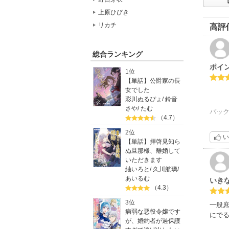
上原ひびき
リカチ
高評
総合ランキング
ポイ
1位
【単話】公爵家の長
女でした
彩川ぬるぴょ
/
鈴音
さや
/
たむ
パッ
（4.7）
ポイ
３話
2位
い
【単話】拝啓見知ら
ぬ旦那様、離婚して
私も
いただきます
してみ
紬いろと
/
久川航璃
/
あいるむ
いき
とに
（4.3）
みてく
3位
一般
病弱な悪役令嬢です
にでる
が、婚約者が過保護