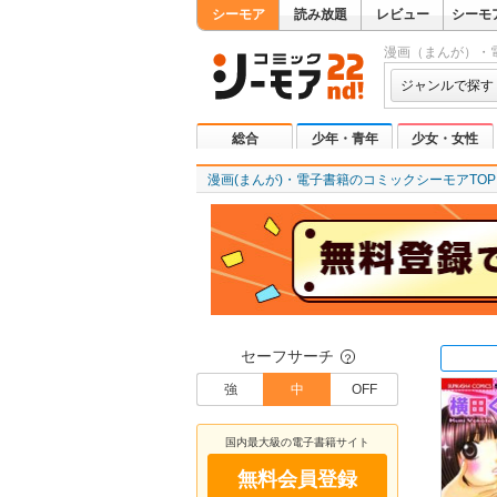
シーモア
読み放題
レビュー
シーモ
漫画（まんが）・
ジャンルで探す
総合
少年・青年
少女・女性
漫画(まんが)・電子書籍のコミックシーモアTOP
セーフサーチ
？
強
中
OFF
国内最大級の電子書籍サイト
無料会員登録