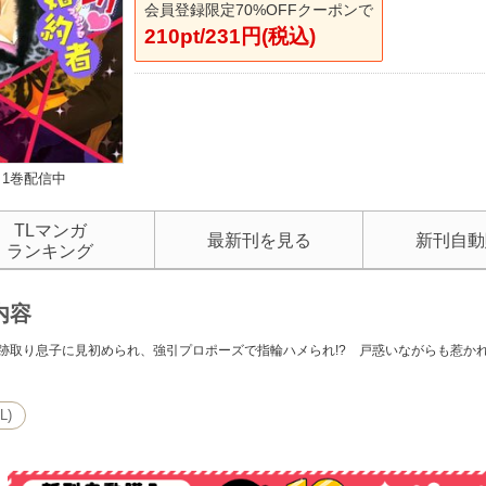
会員登録限定70%OFFクーポンで
210pt/231円(税込)
1巻配信中
TLマンガ
最新刊を見る
新刊自動
ランキング
内容
跡取り息子に見初められ、強引プロポーズで指輪ハメられ!? 戸惑いながらも惹かれ
L)