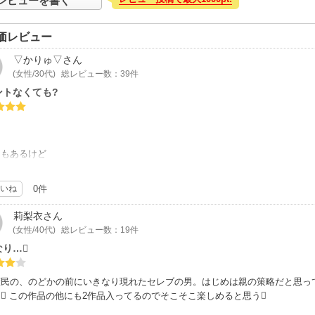
レビューを書く
価レビュー
▽かりゅ▽
さん
(女性/30代)
総レビュー数：39件
ントなくても?
クもあるけど
ントがなかったので
だけ購読しました✨
いね
0件
こんな体験を
莉梨衣
さん
たかったり…?笑
(女性/40代)
総レビュー数：19件
なり…
かく１度読んで
ださい?
庶民の、のどかの前にいきなり現れたセレブの男。はじめは親の策略だと思っ
 この作品の他にも2作品入ってるのでそこそこ楽しめると思う