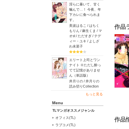
淫らに暴いて、甘く
噛んで…！ 今夜、年
下カレに食べられま
す。
美波はるこ / はちく
作品
もりん / 麻生くま / マ
オst / ただすぎ / テデ
ィー・ユキ / よしざ
わ未菜子
エリート上司とワン
ナイト ※ただし酔っ
てて記憶がありませ
ん（単話版）
井月りの / 井月りの
読み切りCollection
もっと見る
Menu
TLマンガオススメジャンル
オフィス(TL)
作品
ラブコメ(TL)