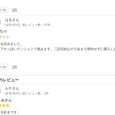
いね
1件
はる
さん
(女性/40代)
総レビュー数：47件
ぽい?
目を読みました。
もアホっぽいテンションで進みます。二話完結なのであまり期待せずに購入し
いね
2件
のレビュー
ルナ
さん
(女性/40代)
総レビュー数：2件
くみさん
品大好きです。