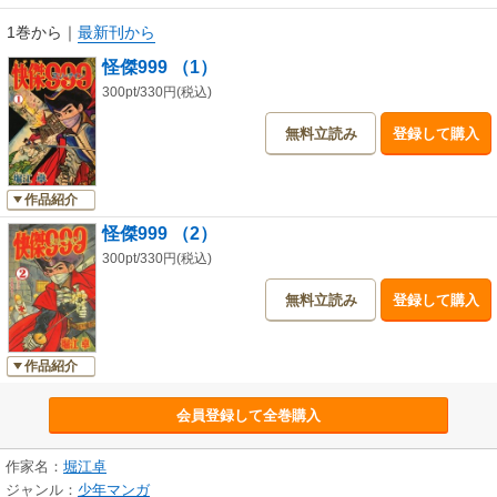
1巻から
｜
最新刊から
怪傑999 （1）
300pt/330円(税込)
無料立読み
登録して購入
作品紹介
怪傑999 （2）
300pt/330円(税込)
無料立読み
登録して購入
作品紹介
会員登録して全巻購入
作家名：
堀江卓
ジャンル：
少年マンガ