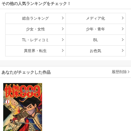
その他の人気ランキングをチェック！
が、なぜか世界最
強の師弟になって
いた～【単行本
総合ランキング
メディア化
版】
少女・女性
少年・青年
TL・レディコミ
BL
異世界・転生
お色気
履歴削除
あなたがチェックした作品