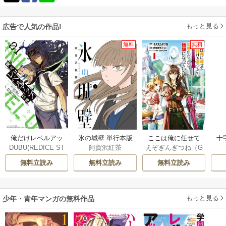
もっと見る
広告で人気の作品!
無料
無料
俺だけレベルアッ
氷の城壁 単行本版
ここは俺に任せて
十
DUBU(REDICE ST
阿賀沢紅茶
えぞぎんぎつね（G
プな件
【フルカラー】
先に行けと言って
UDIO)
/
Chugong
/
Aノベル／SBクリ
から10年がたった
無料立読み
無料立読み
無料立読み
h-goon
エイティブ刊）
/
ら伝説になってい
阿倍野ちゃこ
/
De
た。
eCHA
もっと見る
少年・青年マンガの無料作品