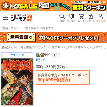
検索
はじめて
カート
ログイン
会員登録
漫画（マンガ）・電子書籍が国内最大級!!
漫画(まんが)・電子書籍のコミックシーモアTOP
少年・青年マンガ
少年マンガ
怪傑999 （1）
少年マンガ
堀江卓
300pt/330円(税込)
会員登録限定70%OFFクーポンで
90pt/99円(税込)