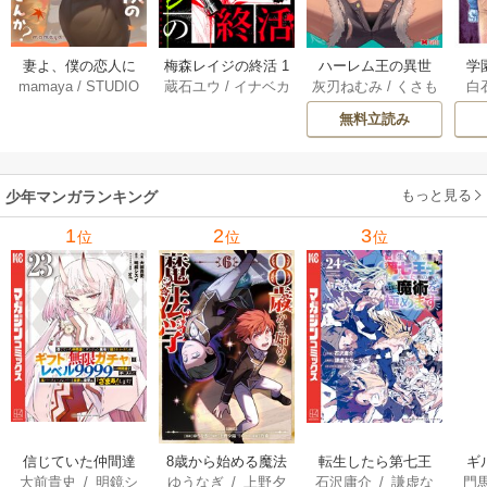
妻よ、僕の恋人に
梅森レイジの終活 1
ハーレム王の異世
学
mamaya
/
STUDIO
蔵石ユウ
/
イナベカ
灰刃ねむみ
/
くさも
白
なってくれません
3巻
界プレス漫遊記 ～
アッ
ZOON
ズ
/
STUDIO ZOON
ち
か？ 21巻
最強無双のおじさ
0
無料立読み
んはあらゆる種族
ち
を嫁にする～（コ
ミック） 6巻
（
もっと見る
少年マンガランキング
1
2
3
位
位
位
信じていた仲間達
8歳から始める魔法
転生したら第七王
ギ
大前貴史
/
明鏡シ
ゆうなぎ
/
上野夕
石沢庸介
/
謙虚な
門
にダンジョン奥地
学
子だったので、気