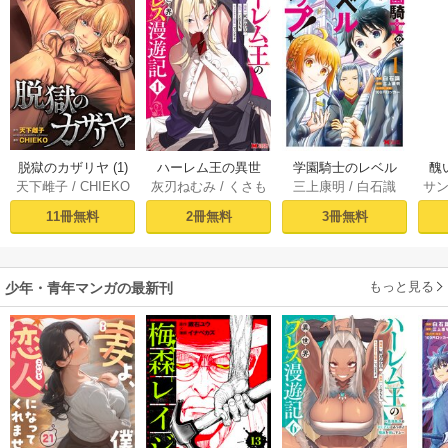
脱獄のカザリヤ (1)
ハーレム王の異世
学園騎士のレベル
醜
天下雌子
/
CHIEKO
灰刃ねむみ
/
くさも
三上康明
/
白石識
サ
界プレス漫遊記 ～
アップ！レベル100
同
ち
最強無双のおじさ
0超えの転生者、落
皇
11冊無料
2冊無料
3冊無料
んはあらゆる種族
ちこぼれクラスに
喪
を嫁にする～（コ
入学。そして、
ミック） 1巻
（コミック） ： 1
もっと見る
少年・青年マンガの最新刊