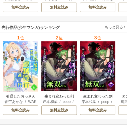
スイ
/
tef
陽
/
乃希
サークル
/
メル。
で殺されかけたが
ままに魔術を極め
無料立読み
無料立読み
無料立読み
ギフト『無限ガチ
ます
ャ』でレベル9999
の仲間達を手に入
もっと見る
先行作品(少年マンガ)ランキング
れて元パーティー
メンバーと世界に
1
2
3
位
位
位
復讐＆『ざま
ぁ！』します！
引退したおっさん
生まれ変わった剣
生まれ変わった剣
ダ
青空あかな
/
WAK
岸本和葉
/
peep
/
岸本和葉
/
peep
/
乾
賢者だが愛弟子が
聖、剣士が冷遇さ
聖、剣士が冷遇さ
込
ANA KURAGUCHI
染野静也
/
桑島黎
染野静也
/
桑島黎
庫
追放されてきたの
れる魔術至上主義
れる魔術至上主義
救
無料立読み
無料立読み
無料立読み
/
pallet
/
アイラ
音
/
taskey STUDI
音
/
taskey STUDI
ン
で傷心旅行に連れ
の学園で無双する
の学園で無双する
は
ボ
/
こなせ
/
book
O
O
て行く ～スローラ
【単行本版】
な
listaSTUDIO
イフな旅のつもり