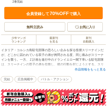
2巻完結
70%OFF
会員登録して
で購入
無料立読み
お気に入り
少年マンガ
最新刊
新刊
ランキング
を見る
自動購入
イタリア・コルシカ島駐屯部隊の恐ろしい企みを探る怪傑スリーナインだ
が、どこかに囚われている双子の弟が拷問される度、同じ痛みがスリーナ
インを襲う。一方、Ｚ計画を進行中のドランイエロー閣下率いる駐屯部隊
は、スリーナインの双子の弟を拉致し、彼の行動を封じようとする。スリ
ーナイン兄弟の秘密とは!? そして森に現れたナポレオンの幽霊の正体と
作品情報をもっと見る
は!?
完結
広告掲載中
バトル・アクション