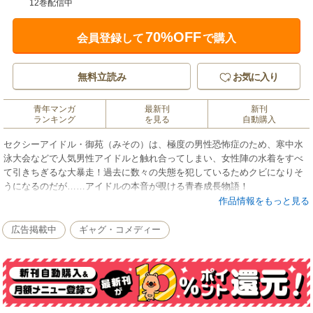
12巻配信中
70%OFF
会員登録して
で購入
無料立読み
お気に入り
青年マンガ
最新刊
新刊
ランキング
を見る
自動購入
セクシーアイドル・御苑（みその）は、極度の男性恐怖症のため、寒中水
泳大会などで人気男性アイドルと触れ合ってしまい、女性陣の水着をすべ
て引きちぎるな大暴走！過去に数々の失態を犯しているためクビになりそ
うになるのだが……アイドルの本音が覗ける青春成長物語！
作品情報をもっと見る
広告掲載中
ギャグ・コメディー