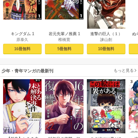
キングダム 1
岩元先輩ノ推薦 1
進撃の巨人（１）
ぬ
原泰久
椎橋寛
諫山創
16冊無料
5冊無料
10冊無料
もっと見る
少年・青年マンガの最新刊