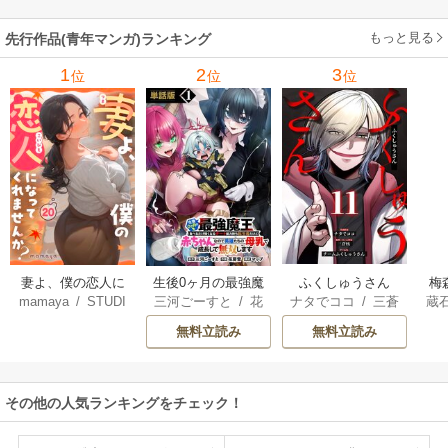
六
/
ユウヒ
してみた
魔王軍の最高幹部
もっと見る
先行作品(青年マンガ)ランキング
に迎えられる～
1
2
3
位
位
位
妻よ、僕の恋人に
生後0ヶ月の最強魔
ふくしゅうさん
梅
mamaya
/
STUDI
三河ごーすと
/
花
ナタでココ
/
三蒼
蔵
なってくれません
王 食べるだけ強
O ZOON
房雪
/
マップ
核
/
チームふくし
カ
か？
くなるチート能力
無料立読み
無料立読み
ゅうさん
持ち転生者だけど
赤ちゃんなので英
雄たちの母乳で成
その他の人気ランキングをチェック！
長して無双します