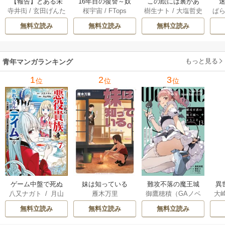
【報告】とある未
16年目の復讐～奴
この絵には裏があ
迷
寺井衒
/
玄田げんた
桜宇宙
/
FTops
樹生ナト
/
大塩哲史
ぱ
解決事件について 1
らを地獄に送るま
る 6巻
1巻
で 22巻
無料立読み
無料立読み
無料立読み
もっと見る
青年マンガランキング
1
2
3
位
位
位
ゲーム中盤で死ぬ
妹は知っている
難攻不落の魔王城
異
八又ナガト
/
月山
雁木万里
御鷹穂積（GAノベ
大
悪役貴族に転生し
へようこそ～デバ
は
可也
ル／SBクリエイテ
Ａ
たので、外れスキ
フは不要と勇者パ
出
無料立読み
無料立読み
無料立読み
ィブ刊）
/
蚕堂j1
ル【テイム】を駆
ーティーを追い出
で
/
弓取葵
/
平石
使して最強を目指
された黒魔導士、
サ