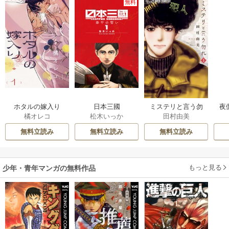
無料
ホタルの嫁入り
日本三國
ミステリと言う勿
夜
橘オレコ
松木いっか
田村由美
れ
は
無料立読み
無料立読み
無料立読み
もっと見る
少年・青年マンガの無料作品