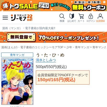
検索
はじめて
カート
ログイン
会員登録
漫画（マンガ）・電子書籍が国内最大級!!
漫画(まんが)・電子書籍のコミックシーモアTOP
少年・青年マンガ
青年マンガ
う・た・ひ・め
青年マンガ
清水としみつ
500pt/550円(税込)
会員登録限定70%OFFクーポンで
150pt/165円(税込)