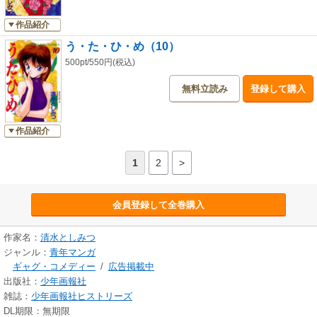
作品紹介
う・た・ひ・め（10）
500pt/550円(税込)
無料立読み
登録して購入
作品紹介
1
2
>
会員登録して全巻購入
作家名：
清水としみつ
ジャンル：
青年マンガ
ギャグ・コメディー
/
広告掲載中
出版社：
少年画報社
雑誌：
少年画報社ヒストリーズ
DL期限：無期限