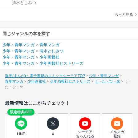
清水としみつ
もっと見る
同じジャンルの本を探す
少年・青年マンガ
>
青年マンガ
少年・青年マンガ
>
清水としみつ
少年・青年マンガ
>
少年画報社
少年・青年マンガ
>
少年画報社ヒストリーズ
漫画(まんが)・電子書籍のコミックシーモアTOP
少年・青年マンガ
青年マンガ
少年画報社
少年画報社ヒストリーズ
う・た・ひ・め
う・
た・ひ・め
最新情報はここからチェック！
限定特典GET
シーモア
メルマガ
LINE
X
ちゃんねる
登録