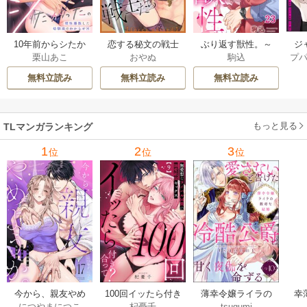
ジ
10年前からシたか
恋する秘文の戦士
ぶり返す獣性。～
プ
栗山あこ
おやぬ
駒込
ク！
った。～理性爆散
たち【forcs edite
カースト上位な男
した幼馴染のわか
d】 43-44巻
の、10年越しの激
無料立読み
無料立読み
無料立読み
らせＨ 12巻
愛 23巻
もっと見る
TLマンガランキング
1
2
3
位
位
位
今から、親友やめ
100回イッたら付き
薄幸令嬢ライラの
幸
につやまにつこ
杞憂千
tsugumi