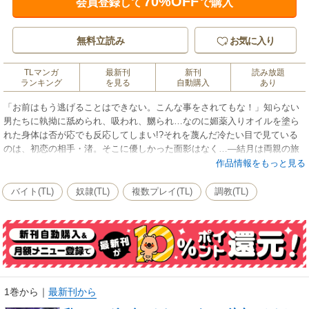
70%OFF
会員登録して
で購入
無料立読み
お気に入り
TLマンガ
最新刊
新刊
読み放題
ランキング
を見る
自動購入
あり
「お前はもう逃げることはできない。こんな事をされてもな！」知らない
男たちに執拗に舐められ、吸われ、嬲られ…なのに媚薬入りオイルを塗ら
れた身体は否が応でも反応してしまい!?それを蔑んだ冷たい目で見ている
のは、初恋の相手・渚。そこに優しかった面影はなく…―結月は両親の旅
行と共にレストランを経営する叔父の家に預けられ、手伝うように頼まれ
作品情報をもっと見る
る。だけどそこは、深夜に「特別メニュー」を出すとんでもない店で…!?
バイト(TL)
奴隷(TL)
複数プレイ(TL)
調教(TL)
1巻から
｜
最新刊から