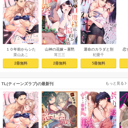
１０年前からシた
山神の花嫁～寡黙
運命のカラダと別
恋
栗山あこ
茸三三
杞憂千
かった。～理性爆
な旦那様に溢れる
れたい。～思い出
たち
散した幼馴染のわ
ほど注がれる寵愛
したくなかった、
2冊無料
2冊無料
5冊無料
からせＨ（１）
～【TL版】 1巻
元カレとのズブズ
ブH（1）
もっと見る
TL(ティーンズラブ)の最新刊