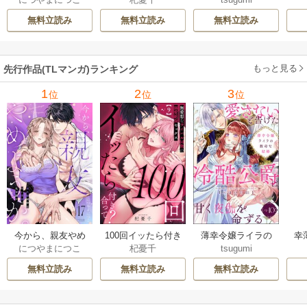
ようか。～腐れ縁
合って？ 無愛想な
数奇な結婚 愛さな
絶
同僚は甘い快楽で
ライバル同期の溺
いと告げた冷酷公
む
無料立読み
無料立読み
無料立読み
私を壊す～
愛絶倫セックス
爵は甘く夜伽を命
（分冊版）
ずる（分冊版）
もっと見る
先行作品(TLマンガ)ランキング
1
2
3
位
位
位
今から、親友やめ
100回イッたら付き
薄幸令嬢ライラの
幸
につやまにつこ
杞憂千
tsugumi
ようか。～腐れ縁
合って？ 無愛想な
数奇な結婚 愛さな
絶
同僚は甘い快楽で
ライバル同期の溺
いと告げた冷酷公
む
無料立読み
無料立読み
無料立読み
私を壊す～
愛絶倫セックス
爵は甘く夜伽を命
（分冊版）
ずる（分冊版）