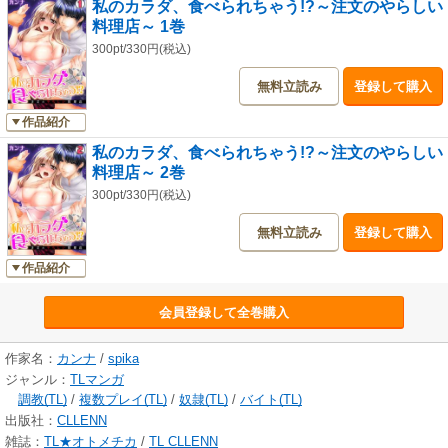
私のカラダ、食べられちゃう!?～注文のやらしい
料理店～ 1巻
300pt/330円(税込)
無料立読み
登録して購入
作品紹介
私のカラダ、食べられちゃう!?～注文のやらしい
料理店～ 2巻
300pt/330円(税込)
無料立読み
登録して購入
作品紹介
会員登録して全巻購入
作家名：
カンナ
/
spika
ジャンル：
TLマンガ
調教(TL)
/
複数プレイ(TL)
/
奴隷(TL)
/
バイト(TL)
出版社：
CLLENN
雑誌：
TL★オトメチカ
/
TL CLLENN