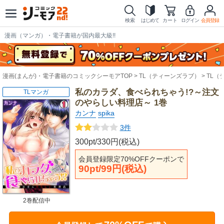
検索
はじめて
カート
ログイン
会員登録
漫画（マンガ）・電子書籍が国内最大級!!
漫画(まんが)・電子書籍のコミックシーモアTOP
TL（ティーンズラブ）
TL（
私のカラダ、食べられちゃう!?～注文
TLマンガ
のやらしい料理店～ 1巻
カンナ
spika
3件
300pt/330円(税込)
会員登録限定70%OFFクーポンで
90pt/99円(税込)
2巻配信中