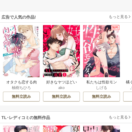
もっと見る
広告で人気の作品!
無料
オタクも恋する肉
好きなヤツほどい
私たちは性欲モン
橘
柚樹ちひろ
ako
しげる
食紳士【単行本】
じめたい。XLなラ
スター
さ
【電子限定特典
イバル同期の不器
相
無料立読み
無料立読み
無料立読み
付】
用な溺愛
もっと見る
TL･レディコミの無料作品