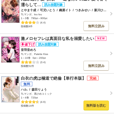
濡らして…
とやま十成
/
可児いとう
/
織屋イト
/
つきみせい
/
新川ひより
/
TLマンガ、lou lou
1～3巻
790pt～900pt
(4.4)
無料立読み
投稿数9件
激メロセフレは真面目な私を溺愛したい
音羽音めろ
TLマンガ、Palette Kiss
1～10巻
0pt～200pt
(3.4)
無料立読み
投稿数52件
白衣の虎は極道で絶倫【単行本版】
ハル.
/
森田りょう
TLマンガ、黒ひめコミック
1～4巻
720pt
(4.6)
無料版を読む
投稿数14件