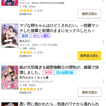
TLマンガ、MENS DEEPER-ZERO/@夜噺
1～6巻
200pt
(3.6)
無料立読み
投稿数36件
マゾな梢ちゃんはひどくされたい。～性癖マッ
チした後輩と欲望のままにセックスしたら～
めんたい
TLマンガ、乙女チック/TL CLLENN
1～9巻
200pt
(3.6)
無料版を読む
投稿数66件
姫が大切過ぎる超堅物騎士の理性が、媚薬で決
壊しました。
芳乃カオル
/
さくら蒼
TLマンガ、ラブきゅんコミック
1～6巻
200pt
(4.5)
無料立読み
投稿数15件
悪い男に抱かれたら…快楽のワナから逃れられ