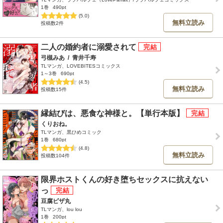
1巻
490pt
(5.0)
無料立読み
投稿数2件
二人の婚約者に溺愛されて
弓槻みあ
/
青井千寿
TLマンガ、LOVEBITESコミックス
1～3巻
690pt
(4.5)
無料立読み
投稿数15件
縁結びは、悪食な神様と。【単行本版】
くりおね。
TLマンガ、黒ひめコミック
1巻
680pt
(4.8)
無料立読み
投稿数104件
限界ホストくんの好き堕ちセックスに抗えない
っ
豆腐ピザ丸
TLマンガ、lou lou
1巻
200pt