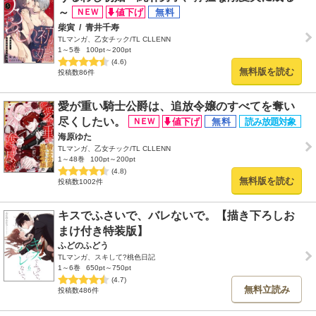
～
柴寅
/
青井千寿
TLマンガ、乙女チック/TL CLLENN
1～5巻
100pt～200pt
(4.6)
無料版を読む
投稿数86件
愛が重い騎士公爵は、追放令嬢のすべてを奪い
尽くしたい。
海原ゆた
TLマンガ、乙女チック/TL CLLENN
1～48巻
100pt～200pt
(4.8)
無料版を読む
投稿数1002件
キスでふさいで、バレないで。【描き下ろしお
まけ付き特装版】
ふどのふどう
TLマンガ、スキして?桃色日記
1～6巻
650pt～750pt
(4.7)
無料立読み
投稿数486件