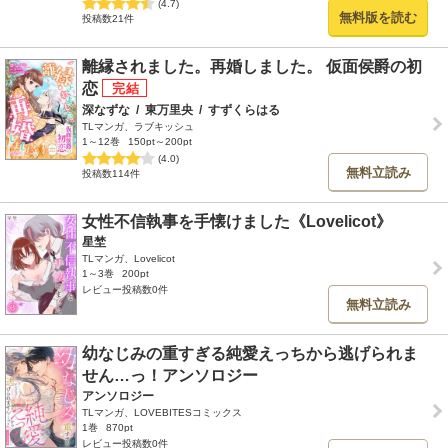
(4.7)
無料版を読む
投稿数21件
離縁されました。再婚しました。 仮面侯爵の初
恋
深なずな
/
東万里央
/
すずくらはる
TLマンガ、ラブキッシュ
1～12巻
150pt～200pt
(4.0)
無料立読み
投稿数114件
女性不信執事を手懐けました《Lovelicot》
星埜
TLマンガ、Lovelicot
1～3巻
200pt
レビュー投稿数0件
無料立読み
幼なじみの重すぎる純愛えっちから逃げられま
せん…っ！アンソロジー
アンソロジー
TLマンガ、LOVEBITESコミックス
1巻
870pt
レビュー投稿数0件