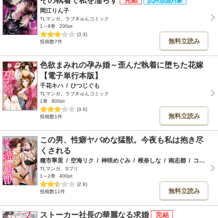
その執着で私を濡らす
岡江りん子
TLマンガ、ラブきゅんコミック
1～9巻
200pt
(3.3)
無料立読み
投稿数7件
色欲まみれの孕み婚～歪んだ執着に堕ちた花嫁
【電子単行本版】
千花キハ
/
ひつじぐも
TLマンガ、ラブきゅんコミック
1巻
800pt
(3.0)
無料立読み
投稿数1件
この男、性癖ヤバめな猛獣。今夜も私は抱き尽
くされる
種市寧里
/
空海リク
/
神咲めぐみ
/
椎奈しな
/
南志都
/
コダ
/
星
TLマンガ、Sプリ
1～2巻
400pt
(2.8)
無料立読み
投稿数11件
ストーカー社長の華麗なる求婚