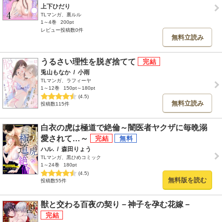
上下ひだり
TLマンガ、裏ルル
1～4巻
200pt
レビュー投稿数0件
無料立読み
うるさい理性を脱ぎ捨てて
兎山もなか
/
小雨
TLマンガ、ラフィーヤ
1～12巻
150pt～180pt
(4.5)
無料立読み
投稿数115件
白衣の虎は極道で絶倫～闇医者ヤクザに毎晩溺
愛されて…～
ハル.
/
森田りょう
TLマンガ、黒ひめコミック
1～24巻
180pt
(4.5)
無料版を読む
投稿数55件
獣と交わる百夜の契り－神子を孕む花嫁－