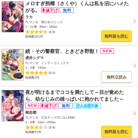
メロすぎ朔椰（さくや）くんは私を沼にハメた
がる。
ラカ
TLマンガ、黒ひめコミック
1～11巻
90pt～180pt
(4.6)
無料版を読む
投稿数201件
続・その警察官、ときどき野獣！
虎井シグマ
TLマンガ、ミンティコミックス
1～3巻
720pt
(5.0)
無料立読み
投稿数2件
夜が明けるまでココを満たして～目が覚めた
ら、幼なじみの雄っぱいに抱かれてました～
南志都
TLマンガ、乙女チック/TL CLLENN
1～8巻
10pt～200pt
(3.9)
無料版を読む
投稿数51件