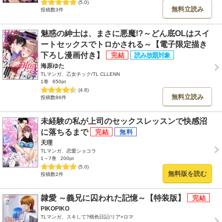
(5.0)
無料立読み
投稿数3件
魅惑の紳士は、まさに悪魔!?～どん底OLはスイ
ートセックスでトロかされる～【電子限定描き
下ろし漫画付き】
海原ゆた
TLマンガ、乙女チック/TL CLLENN
1巻
650pt
(4.8)
無料立読み
投稿数86件
未経験の私が上司のセックスレッスンで快感沼
に落ちるまで
天理
TLマンガ、恋愛ショコラ
1～7巻
200pt
(5.0)
無料版を読む
投稿数2件
隷愛 ～義兄に囚われた記憶～【特装版】
PIKOPIKO
TLマンガ、スキして?桃色日記/リア×ロマ