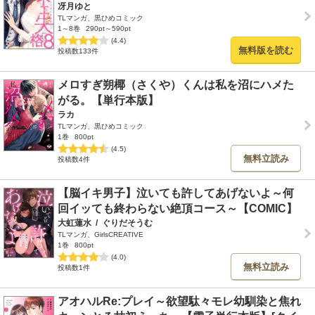
冴月ゆと
TLマンガ、黒ひめコミック
1～8巻
290pt～590pt
(4.4)
無料版を読む
投稿数133件
メロすぎ朔椰（さくや）くんは私を沼にハメた
がる。【単行本版】
ラカ
TLマンガ、黒ひめコミック
1巻
800pt
(4.5)
無料立読み
投稿数4件
【脳イキ男子】泣いても許してあげないよ～何
回イッても終わらない絶頂コース～【COMIC】
大虹蓮水
/
ぐりだそうむ
TLマンガ、GirlsCREATIVE
1巻
800pt
(4.0)
無料立読み
投稿数1件
アオハルRe:プレイ～欲望駄々モレ幼馴染と焦れ