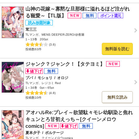
山神の花嫁～寡黙な旦那様に溢れるほど注がれ
る寵愛～【TL版】
茸三三
TLマンガ、MENS DEEPER-ZERO/@夜噺
1～13巻
200pt
(3.6)
無料版を読む
投稿数63件
ジャンク？ジャンク！【タテヨミ】
プパ
/
モショリ
/
オロジ
TLマンガ、レジコミ Red
1～34巻
0pt～65pt
(4.8)
無料立読み
投稿数10件
アオハルRe:プレイ～欲望駄々モレ幼馴染と焦れ
キュンとろ甘初えっち～[クイーンメロウ
comics]
夏本夕子
/
ボルテージ
TLマンガ、クイーンメロウcomics