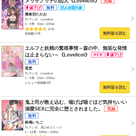
メッザノッテの恋人《Lovelicot》
幾春別たかお
TLマンガ、Lovelicot
1～5巻
10pt～200pt
(4.8)
無料版を読む
投稿数17件
エルフと妖精の繁殖事情～森の中、無垢な発情
は止まらない～《Lovelicot》
星埜
TLマンガ、Lovelicot
1～5巻
10pt～200pt
レビュー投稿数0件
無料版を読む
鬼上司が教え込む、喘げば喘ぐほど気持ちいい
溺愛SEXに完全に堕とされました。
鈴鳴いちご
TLマンガ、黒ひめコミック
1～12巻
180pt～240pt