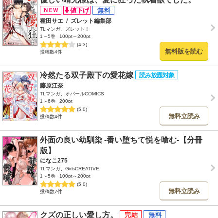
種田サエ
/
ズレット編集部
TLマンガ、ズレット！
1～5巻
100pt～200pt
(4.3)
無料版を読む
投稿数4件
冷然たる双子殿下の愛花嫁
藤原江奈
TLマンガ、オパールCOMICS
1～6巻
200pt
(5.0)
無料立読み
投稿数4件
外面の良い幼馴染 -番い堕ちて悦を喰む-【分冊
版】
になこ275
TLマンガ、GirlsCREATIVE
1～5巻
100pt～200pt
(5.0)
無料立読み
投稿数7件
クズの正しい愛し方。