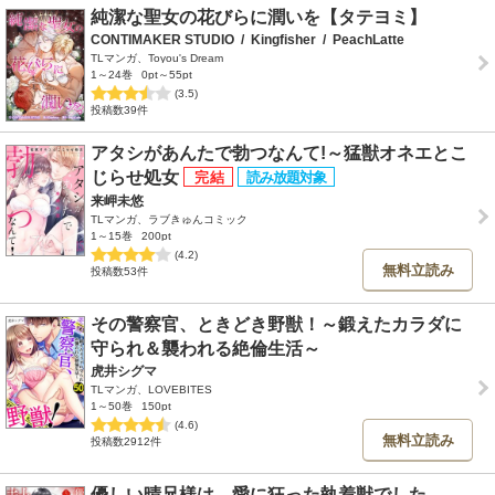
純潔な聖女の花びらに潤いを【タテヨミ】
CONTIMAKER STUDIO
/
Kingfisher
/
PeachLatte
TLマンガ、Toyou's Dream
1～24巻
0pt～55pt
(3.5)
投稿数39件
アタシがあんたで勃つなんて!～猛獣オネエとこ
じらせ処女
来岬未悠
TLマンガ、ラブきゅんコミック
1～15巻
200pt
(4.2)
無料立読み
投稿数53件
その警察官、ときどき野獣！～鍛えたカラダに
守られ＆襲われる絶倫生活～
虎井シグマ
TLマンガ、LOVEBITES
1～50巻
150pt
(4.6)
無料立読み
投稿数2912件
優しい晴兄様は、愛に狂った執着獣でした。