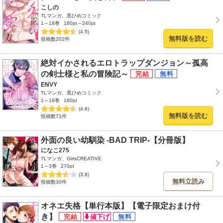
こしの
TLマンガ、黒ひめコミック
1～18巻
180pt～240pt
(4.5)
無料版を読む
投稿数202件
絶対イかされるエロトラップダンジョン～孤高
の剣士様と私の冒険記～
ENVY
TLマンガ、黒ひめコミック
1～19巻
180pt
(4.6)
無料版を読む
投稿数71件
外面の良い幼馴染 -BAD TRIP-【分冊版】
になこ275
TLマンガ、GirlsCREATIVE
1～3巻
270pt
(3.8)
無料立読み
投稿数30件
オネエ失格【単行本版】【電子限定おまけ付
き】