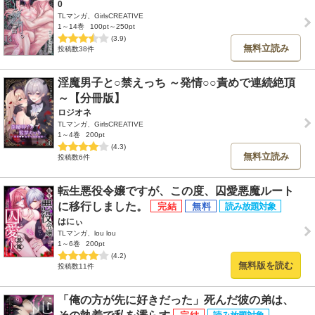
0
TLマンガ、GirlsCREATIVE
1～14巻
100pt～250pt
(3.9)
無料立読み
投稿数38件
淫魔男子と○禁えっち ～発情○○責めで連続絶頂
～【分冊版】
ロジオネ
TLマンガ、GirlsCREATIVE
1～4巻
200pt
(4.3)
無料立読み
投稿数6件
転生悪役令嬢ですが、この度、囚愛悪魔ルート
に移行しました。
はにぃ
TLマンガ、lou lou
1～6巻
200pt
(4.2)
無料版を読む
投稿数11件
「俺の方が先に好きだった」死んだ彼の弟は、