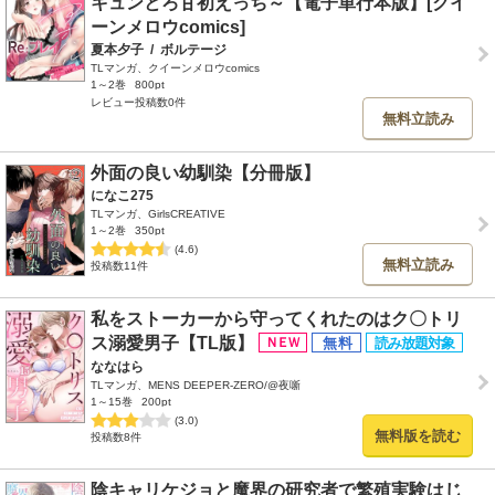
キュンとろ甘初えっち～【電子単行本版】[クイ
ーンメロウcomics]
夏本夕子
/
ボルテージ
TLマンガ、クイーンメロウcomics
1～2巻
800pt
レビュー投稿数0件
無料立読み
外面の良い幼馴染【分冊版】
になこ275
TLマンガ、GirlsCREATIVE
1～2巻
350pt
(4.6)
無料立読み
投稿数11件
私をストーカーから守ってくれたのはク〇トリ
ス溺愛男子【TL版】
ななはら
TLマンガ、MENS DEEPER-ZERO/@夜噺
1～15巻
200pt
(3.0)
無料版を読む
投稿数8件
陰キャリケジョと魔界の研究者で繁殖実験はじ