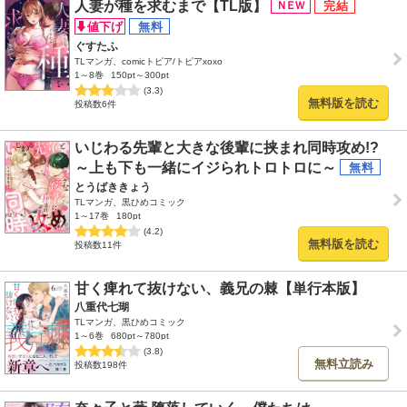
人妻が種を求むまで【TL版】
ぐすたふ
TLマンガ、comicトピア/トピアxoxo
1～8巻
150pt～300pt
(3.3)
無料版を読む
投稿数6件
いじわる先輩と大きな後輩に挟まれ同時攻め!?
～上も下も一緒にイジられトロトロに～
とうばききょう
TLマンガ、黒ひめコミック
1～17巻
180pt
(4.2)
無料版を読む
投稿数11件
甘く痺れて抜けない、義兄の棘【単行本版】
八重代七瑚
TLマンガ、黒ひめコミック
1～6巻
680pt～780pt
(3.8)
無料立読み
投稿数198件