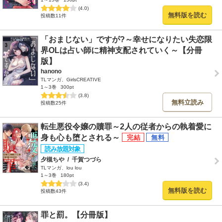
(4.0)
無料版を読む
投稿数11件
「おまじない」ですが?～幸せになりたい失恋限
界OLは占い師に精神支配されていく～【分冊
版】
hanono
TLマンガ、GirlsCREATIVE
1～3巻
300pt
(3.8)
無料立読み
投稿数25件
転生悪役令嬢の贖罪～2人の従者からの執着愛に
身も心も堕とされる～
夕槻ちや
/
千賀つづら
TLマンガ、lou lou
1～3巻
180pt
(3.4)
無料版を読む
投稿数43件
罪と罰。【分冊版】