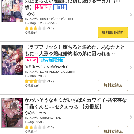
の止まらない淫語に絶頂し続ける一ヵ月【TL
版】
つかさ
TLマンガ、comicトピア/トピアxoxo
1～16巻
125pt～250pt
(3.4)
無料版を読む
投稿数5件
【ラブフリック】堕ちると決めた、あなたとと
もに～人形令嬢は婚約者の弟に囚われる～
伽月るーこ
/
いぬかいゆず
TLマンガ、LOVE FLICK/TL CLLENN
1～10巻
200pt
(3.2)
無料立読み
投稿数42件
かわいそうなキミがいちばんカワイイ-共依存な
千晶くんと○○セクえっち-【分冊版】
うめのこっぺ
TLマンガ、GirlsCREATIVE
1～4巻
250pt
(2.0)
無料立読み
投稿数2件