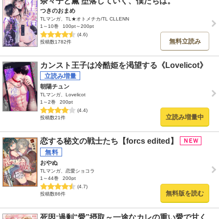
奈々子と薫 堕落していく、僕たちは。
つきのおまめ
TLマンガ、TL★オトメチカ/TL CLLENN
1～10巻
100pt～200pt
(4.6)
無料立読み
投稿数1782件
カンスト王子は冷酷姫を渇望する《Lovelicot》
朝陽チュン
TLマンガ、Lovelicot
1～2巻
200pt
(4.4)
立読み増量中
投稿数21件
恋する秘文の戦士たち【forcs edited】
おやぬ
TLマンガ、恋愛ショコラ
1～44巻
200pt
(4.7)
無料版を読む
投稿数86件
死因:過剰“愛”摂取～一途なカレの重い愛で甘く