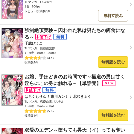
TLマンガ、Lovelicot
1巻
700pt
レビュー投稿数0件
無料立読み
強制絶頂実験～囚われた私は男たちの餌食にな
る～
千歳ぴよこ
TLマンガ、快感倶楽部
1～6巻
100pt～200pt
(3.5)
無料版を読む
投稿数4件
お嬢、手ほどきのお時間です～極道の男は甘く
淫らにこの身に触れる～【単話売】
はちくもりん
/
東川カンナ
/
北沢きょう
TLマンガ、恋愛白書パステル
1～6巻
75pt～200pt
(5.0)
無料版を読む
投稿数4件
双愛のエデン～堕ちても昇天（イ）っても奪い