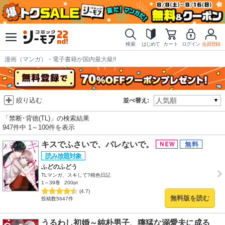
検索
はじめて
カート
ログイン
会員登録
漫画（マンガ）・電子書籍が国内最大級!!
絞り込む
並べ替え:
「禁断･背徳(TL)」の検索結果
947件中 1～100件を表示
キスでふさいで、バレないで。
ふどのふどう
TLマンガ、スキして?桃色日記
1～39巻
200pt
(4.7)
無料版を読む
投稿数5647件
うるわし初婚～純朴男子、獰猛な溺愛夫に成る