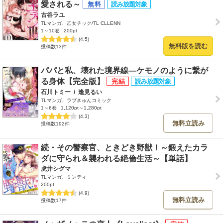
愛される～
古谷ラユ
TLマンガ、乙女チック/TL CLLENN
1～10巻
200pt
(4.5)
無料版を読む
投稿数13件
パパと私、壊れた境界線―ケモノのように繋が
る身体【完全版】
石川トミー
/
逢見るい
TLマンガ、ラブきゅんコミック
1～6巻
1,120pt～1,280pt
(4.3)
無料立読み
投稿数192件
続・その警察官、ときどき野獣！～鍛えたカラ
ダに守られ＆襲われる絶倫生活～【単話】
虎井シグマ
TLマンガ、ミンティ
200pt
(4.9)
無料立読み
投稿数17件