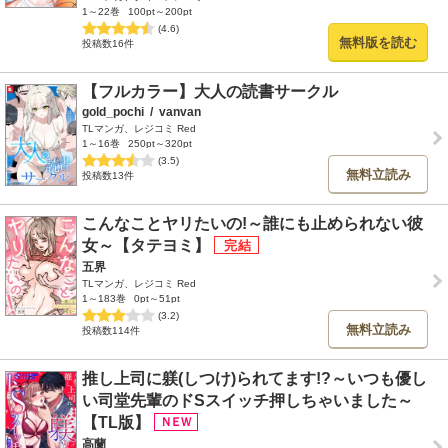
1～22巻
100pt～200pt
(4.6)
無料版を読む
投稿数16件
【フルカラー】大人の読書サークル
gold_pochi
/
vanvan
TLマンガ、レジコミ Red
1～16巻
250pt～320pt
(3.5)
無料立読み
投稿数13件
こんなことヤリたいの!～誰にも止められない彼
女～【タテヨミ】
五界
TLマンガ、レジコミ Red
1～183巻
0pt～51pt
(3.2)
無料立読み
投稿数114件
推し上司に躾(しつけ)られてます!?～いつも優し
い司堂先輩のドSスイッチ押しちゃいました～
【TL版】
高蘭