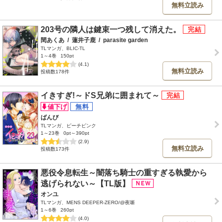
無料立読み
203号の隣人は鍵束一つ残して消えた。
閏あくあ
/
蓮井子鹿
/
parasite garden
TLマンガ、BLIC-TL
1～4巻
150pt
(4.1)
無料立読み
投稿数178件
イきすぎ!～ドS兄弟に囲まれて～
ばんび
TLマンガ、ピーチピンク
1～23巻
0pt～390pt
(2.9)
無料立読み
投稿数173件
悪役令息転生～闇落ち騎士の重すぎる執愛から
逃げられない～【TL版】
オンユ
TLマンガ、MENS DEEPER-ZERO/@夜噺
1～6巻
260pt
(4.0)