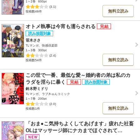
1～2巻
600pt
(3.1)
無料立読み
投稿数48件
オトメ執事は今宵も濡らされる
笹木ささ
TLマンガ、快感倶楽部
1～3巻
300pt
(2.4)
無料立読み
投稿数54件
この世で一番、最低な愛～婚約者の弟は私のカ
ラダを淫らに暴く
鈴木野ミドリ
TLマンガ、ラブきゅんコミック
1～7巻
200pt
(2.0)
無料立読み
投稿数1件
「おま●こ気持ちよくしてあげます」疲れた社畜
OLはマッサージ師にナカまでほぐされて…