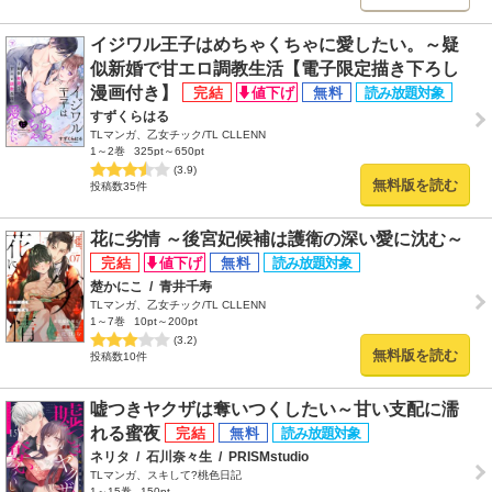
イジワル王子はめちゃくちゃに愛したい。～疑
似新婚で甘エロ調教生活【電子限定描き下ろし
漫画付き】
すずくらはる
TLマンガ、乙女チック/TL CLLENN
1～2巻
325pt～650pt
(3.9)
無料版を読む
投稿数35件
花に劣情 ～後宮妃候補は護衛の深い愛に沈む～
楚かにこ
/
青井千寿
TLマンガ、乙女チック/TL CLLENN
1～7巻
10pt～200pt
(3.2)
無料版を読む
投稿数10件
嘘つきヤクザは奪いつくしたい～甘い支配に濡
れる蜜夜
ネリタ
/
石川奈々生
/
PRISMstudio
TLマンガ、スキして?桃色日記
1～15巻
150pt