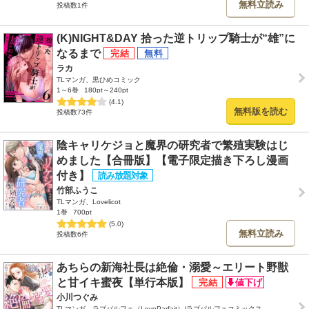
無料立読み
投稿数1件
(K)NIGHT&DAY 拾った逆トリップ騎士が“雄”に
なるまで
ラカ
TLマンガ、黒ひめコミック
1～6巻
180pt～240pt
(4.1)
無料版を読む
投稿数73件
陰キャリケジョと魔界の研究者で繁殖実験はじ
めました【合冊版】【電子限定描き下ろし漫画
付き】
竹部ふうこ
TLマンガ、Lovelicot
1巻
700pt
(5.0)
無料立読み
投稿数6件
あちらの新海社長は絶倫・溺愛～エリート野獣
と甘イキ蜜夜【単行本版】
小川つぐみ
TLマンガ、ラブパルフェ（LoveParfait）/ラブパルフェコミックス