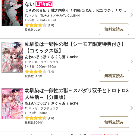
ない
つきのおまめ
/
城之内寧々
/
竹輪つぼみ
/
秕ユウジ
/
とやま十成
TLマンガ、TL★オトメチカ/TL CLLENN
1～9巻
200pt～400pt
(4.0)
無料立読み
投稿数291件
幼馴染は一卵性の獣【シーモア限定特典付き】
【コミックス版】
あわいぽっぽ
/
さくら蒼
/
ache
TLマンガ、ラブチュコラ
1～8巻
600pt～670pt
(4.4)
無料立読み
投稿数347件
幼馴染は一卵性の獣～スパダリ双子とトロトロ3
人生活～【分冊版】
あわいぽっぽ
/
さくら蒼
/
ache
TLマンガ、ラブチュコラ
1～61巻
200pt
(4.6)
無料立読み
投稿数1094件