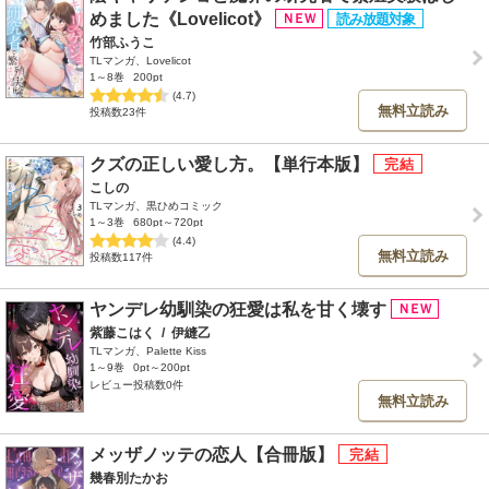
めました《Lovelicot》
竹部ふうこ
TLマンガ、Lovelicot
1～8巻
200pt
(4.7)
無料立読み
投稿数23件
クズの正しい愛し方。【単行本版】
こしの
TLマンガ、黒ひめコミック
1～3巻
680pt～720pt
(4.4)
無料立読み
投稿数117件
ヤンデレ幼馴染の狂愛は私を甘く壊す
紫藤こはく
/
伊縫乙
TLマンガ、Palette Kiss
1～9巻
0pt～200pt
レビュー投稿数0件
無料立読み
メッザノッテの恋人【合冊版】
幾春別たかお