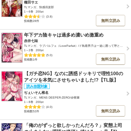
種田サエ
TLマンガ、快感倶楽部
1～6巻
200pt
(3.8)
無料立読み
投稿数28件
年下デカ陰キャは過多め濃いめ激重め
赤井七味
TLマンガ、ラブパルフェ（LoveParfait）/ド執着男子は一途に囲って堕としたいアンソロジー
1～2巻
200pt
(5.0)
無料立読み
投稿数1件
【ガチ恋NG】なのに誘惑ドッキリで理性100の
アイツを本気にさせちゃいました!?【TL版】
ぢぇいそん椎名
TLマンガ、MENS DEEPER-ZERO/@夜噺
1～8巻
200pt
(4.0)
無料立読み
投稿数52件
「俺のがずっと欲しかったんだろ？」変態上司