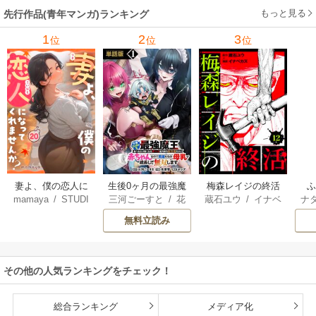
もっと見る
先行作品(青年マンガ)ランキング
1
2
3
位
位
位
妻よ、僕の恋人に
生後0ヶ月の最強魔
梅森レイジの終活
mamaya
/
STUDI
三河ごーすと
/
花
蔵石ユウ
/
イナベ
ナ
なってくれません
王 食べるだけ強
O ZOON
房雪
/
マップ
カズ
/
STUDIO ZO
核
か？
くなるチート能力
無料立読み
ON
持ち転生者だけど
赤ちゃんなので英
雄たちの母乳で成
その他の人気ランキングをチェック！
長して無双します
総合ランキング
メディア化