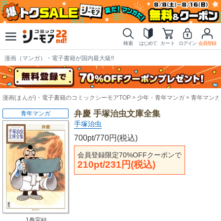
検索
はじめて
カート
ログイン
会員登録
漫画（マンガ）・電子書籍が国内最大級!!
漫画(まんが)・電子書籍のコミックシーモアTOP
少年・青年マンガ
青年マンガ
弁慶 手塚治虫文庫全集
青年マンガ
手塚治虫
700pt/770円(税込)
会員登録限定70%OFFクーポンで
210pt/231円(税込)
1巻完結