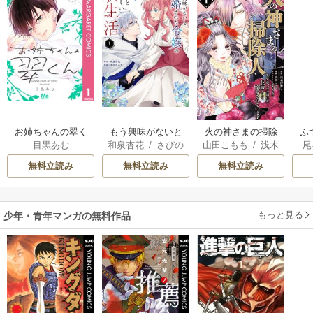
お姉ちゃんの翠く
もう興味がないと
火の神さまの掃除
ふ
目黒あむ
和泉杏花
/
さびの
山田こもも
/
浅木
尾
ん
離婚された令嬢の
人ですが、いつの
は
ぶち
伊都
/
SNC
意外と楽しい新生
間にか花嫁として
雛
無料立読み
無料立読み
無料立読み
活
溺愛されています
もっと見る
少年・青年マンガの無料作品