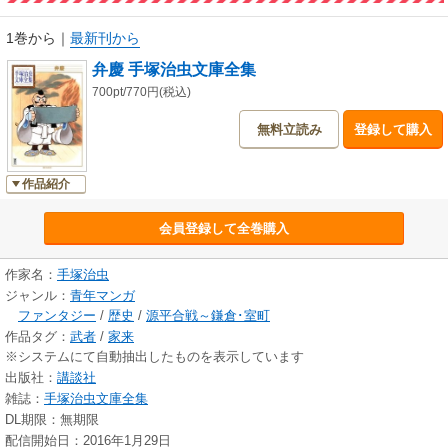
慶』 1954年2月号 おもしろブック付録/『後藤又兵衛』 1954年8月号
おもしろブック付録/『丹下左膳』 1954年12月号 おもしろブック付録/
1巻から
｜
最新刊から
『ピストルをあたまにのせた人びと』 1952年11月号 少年画報付録/『夏
弁慶 手塚治虫文庫全集
草物語』 1954年6月号 漫画少年掲載
700pt/770円(税込)
無料立読み
登録して購入
作品紹介
会員登録して全巻購入
作家名：
手塚治虫
ジャンル：
青年マンガ
ファンタジー
/
歴史
/
源平合戦～鎌倉･室町
作品タグ：
武者
/
家来
※システムにて自動抽出したものを表示しています
出版社：
講談社
雑誌：
手塚治虫文庫全集
DL期限：無期限
配信開始日：2016年1月29日