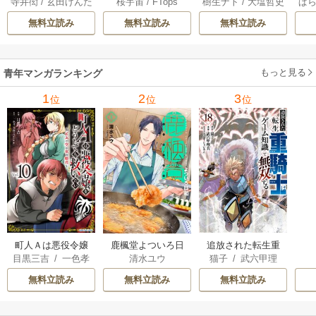
寺井衒
/
玄田げんた
桜宇宙
/
FTops
樹生ナト
/
大塩哲史
ぱ
解決事件について 1
らを地獄に送るま
る 6巻
1巻
で 22巻
無料立読み
無料立読み
無料立読み
もっと見る
青年マンガランキング
1
2
3
位
位
位
町人Ａは悪役令嬢
追放された転生重
鹿楓堂よついろ日
目黒三吉
/
一色孝
猫子
/
武六甲理
清水ユウ
をどうしても救い
騎士はゲーム知識
和
太郎
/
Parum
衣
/
じゃいあん
たい ～どぶと空
で無双する
無料立読み
無料立読み
無料立読み
と氷の姫君～