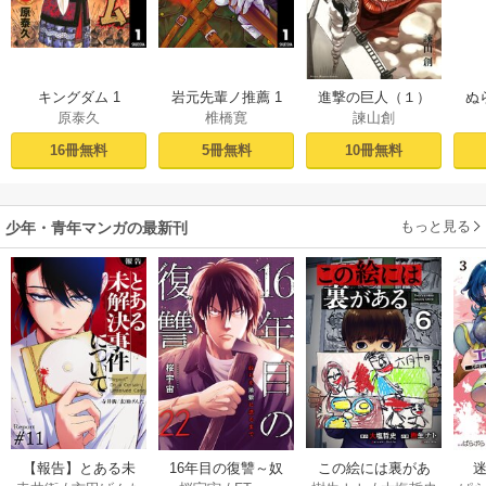
キングダム 1
岩元先輩ノ推薦 1
進撃の巨人（１）
ぬ
原泰久
椎橋寛
諫山創
16冊無料
5冊無料
10冊無料
もっと見る
少年・青年マンガの最新刊
【報告】とある未
16年目の復讐～奴
この絵には裏があ
迷