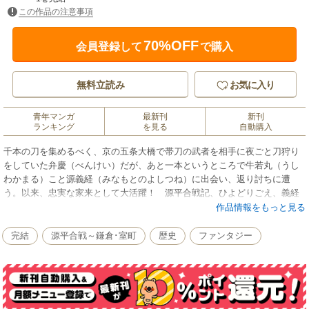
この作品の注意事項
70%OFF
会員登録して
で購入
無料立読み
お気に入り
青年マンガ
最新刊
新刊
ランキング
を見る
自動購入
千本の刀を集めるべく、京の五条大橋で帯刀の武者を相手に夜ごと刀狩り
をしていた弁慶（べんけい）だが、あと一本というところで牛若丸（うし
わかまる）こと源義経（みなもとのよしつね）に出会い、返り討ちに遭
う。以来、忠実な家来として大活躍！ 源平合戦記、ひよどりごえ、義経
を守るために盾となり、立ったまま絶命した弁慶の立ち往生。忠義に殉じ
作品情報をもっと見る
た生き様を軽妙に描く、傑作時代劇。他、短編『後藤又兵衛』『丹下左
膳』『ピストルをあたまにのせた人びと』『夏草物語』を収録。 ＜手塚
完結
源平合戦～鎌倉･室町
歴史
ファンタジー
治虫漫画全集収録巻数＞『弁慶』（手塚治虫漫画全集MT41『弁慶』収
録）/『後藤又兵衛』（手塚治虫漫画全集MT41『弁慶』収録）/『丹下左
膳』（手塚治虫漫画全集MT68『丹下左膳』収録）/『ピストルをあたまに
のせた人びと』（手塚治虫漫画全集MT68『丹下左膳』収録）/『夏草物
語』（手塚治虫漫画全集MT50『夜明け城』収録） ＜初出掲載＞『弁