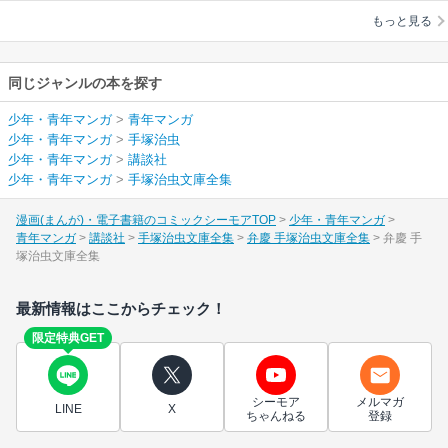
もっと見る
同じジャンルの本を探す
少年・青年マンガ
>
青年マンガ
少年・青年マンガ
>
手塚治虫
少年・青年マンガ
>
講談社
少年・青年マンガ
>
手塚治虫文庫全集
漫画(まんが)・電子書籍のコミックシーモアTOP
少年・青年マンガ
青年マンガ
講談社
手塚治虫文庫全集
弁慶 手塚治虫文庫全集
弁慶 手
塚治虫文庫全集
最新情報はここからチェック！
限定特典GET
シーモア
メルマガ
LINE
X
ちゃんねる
登録