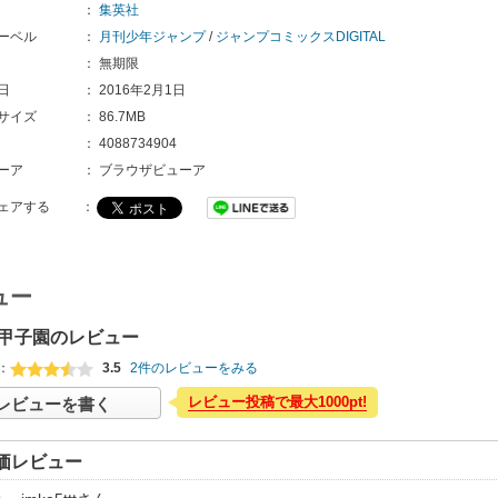
：
集英社
ーベル
：
月刊少年ジャンプ
/
ジャンプコミックスDIGITAL
：
無期限
日
：
2016年2月1日
サイズ
：
86.7MB
：
4088734904
ーア
：
ブラウザビューア
ェアする
：
ュー
甲子園のレビュー
：
3.5
2件のレビューをみる
レビュー投稿で最大1000pt!
レビューを書く
価レビュー