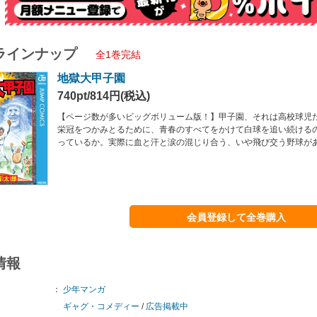
ラインナップ
全1巻完結
地獄大甲子園
740pt/814円(税込)
【ページ数が多いビッグボリューム版！】甲子園、それは高校球児
栄冠をつかみとるために、青春のすべてをかけて白球を追い続ける
っているか。実際に血と汗と涙の混じり合う、いや飛び交う野球が
会員登録して全巻購入
情報
：
少年マンガ
ギャグ・コメディー
/
広告掲載中