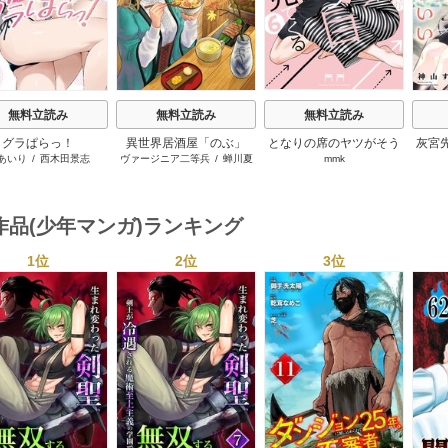
無料立読み
無料立読み
無料立読み
グラぱらっ！
異世界居酒屋「のぶ」
となりの席のヤツがそう
灰宮
あいり
/
西木田景志
ヴァージニア二等兵
/
蝉川夏
mmk
いう目で見てくる
哉
/
転
作品(少年マンガ)ランキング
1位
2位
3位
s