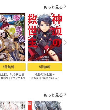
もっと見る
N
x
e
t
5冊無料
5冊無料
1冊無料
騎士様、只今異世界
神血の救世主～
限界集落を脱村した錬金
その悪
/
秤猿鬼
/
サワノアキラ
江藤俊司
/
疾狼
/
3rd Ie
/
海空りく
/
西田拓矢
へお出掛け中 I
0.00000001％を引き当て
術士、都会で“最強”なのが
イン
Studio No.9
最強へ～【電子書籍特典
バレまくる。～老害ども
～真摯
付】（１）
にはいい加減愛想が尽き
り不遇
ました～（1）
もっと見る