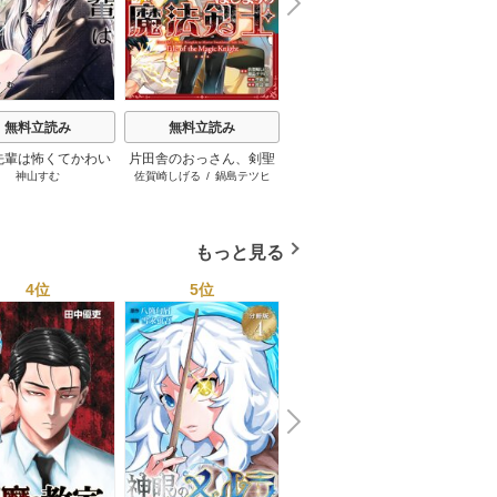
N
x
e
t
無料立読み
無料立読み
無料立読み
先輩は怖くてかわい
片田舎のおっさん、剣聖
まりも兄弟の茶飯事
葬
神山すむ
佐賀崎しげる
/
鍋島テツヒ
イトノコ
/
蔵人幸明
山田
い
になる外伝 はじまりの魔
ロ
/
空路恵
/
渡辺樹
法剣士
もっと見る
4位
5位
6位
N
x
e
t