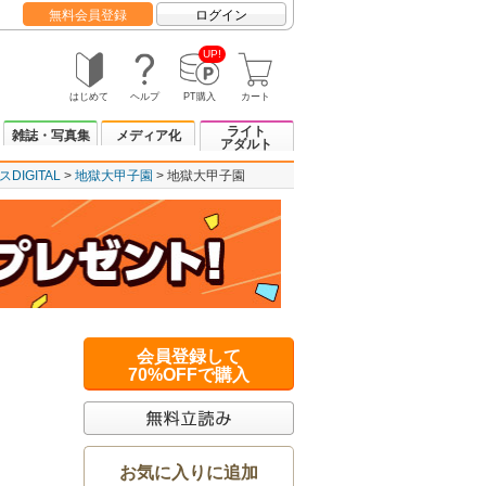
無料会員登録
ログイン
UP!
はじめて
ヘルプ
PT購入
カート
ライト
雑誌・写真集
メディア化
アダルト
IGITAL
地獄大甲子園
地獄大甲子園
会員登録して
70%OFFで購入
お気に入りに追加