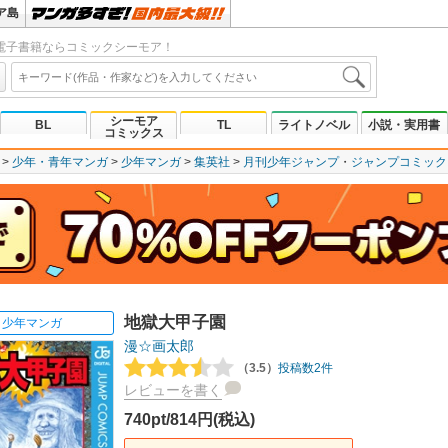
ア島
電子書籍ならコミックシーモア！
シーモア
BL
TL
ライトノベル
小説・実用書
コミックス
少年・青年マンガ
少年マンガ
集英社
月刊少年ジャンプ
ジャンプコミックスD
地獄大甲子園
少年マンガ
漫☆画太郎
（3.5）
投稿数2件
レビューを書く
740pt/814円(税込)