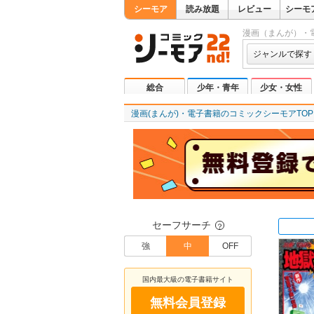
シーモア
読み放題
レビュー
シーモ
漫画（まんが）・
ジャンルで探す
総合
少年・青年
少女・女性
漫画(まんが)・電子書籍のコミックシーモアTOP
セーフサーチ
？
強
中
OFF
国内最大級の電子書籍サイト
無料会員登録