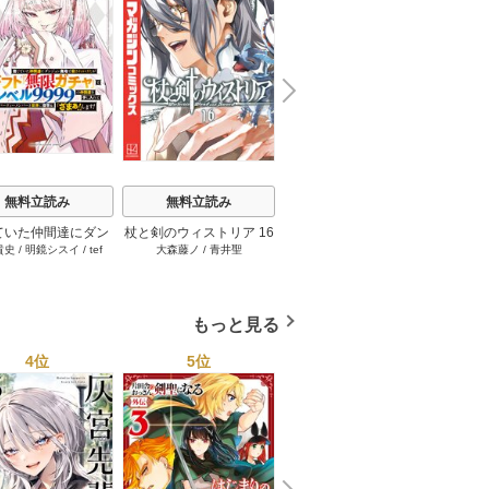
N
x
e
t
無料立読み
無料立読み
無料立読み
ていた仲間達にダン
杖と剣のウィストリア 16
【単話版】ムシバミヒメ
俺だけ
貴史
/
明鏡シスイ
/
tef
大森藤ノ
/
青井聖
東元俊哉
江藤俊
ン奥地で殺されかけ
巻
44巻
界のチ
/
3rd Ie
ギフト『無限ガチ
れた～
レベル9999の仲間
手に入れて元パーテ
もっと見る
メンバーと世界に復
『ざまぁ！』しま
4位
5位
6位
す！ 23巻