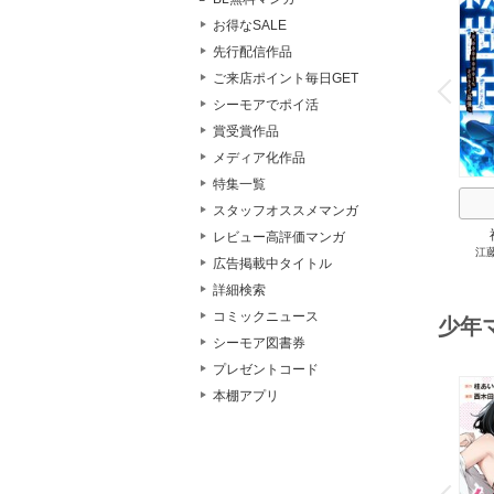
お得なSALE
先行配信作品
o
v
ご来店ポイント毎日GET
P
r
e
i
u
シーモアでポイ活
賞受賞作品
メディア化作品
特集一覧
スタッフオススメマンガ
レビュー高評価マンガ
江
0.0
広告掲載中タイトル
最強
詳細検索
コミックニュース
少年
シーモア図書券
プレゼントコード
本棚アプリ
o
v