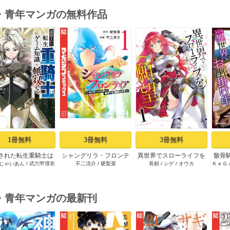
・青年マンガの無料作品
s
1冊無料
3冊無料
3冊無料
された転生重騎士は
シャングリラ・フロンテ
異世界でスローライフを
骸骨
じゃいあん
/
武六甲理衣
不二涼介
/
硬梨菜
長頼
/
シゲ
/
オウカ
ＫｅＧ
ーム知識で無双する
ィア（１） ～クソゲー
（願望） 1
（１）
ハンター、神ゲーに挑ま
んとす～
・青年マンガの最新刊