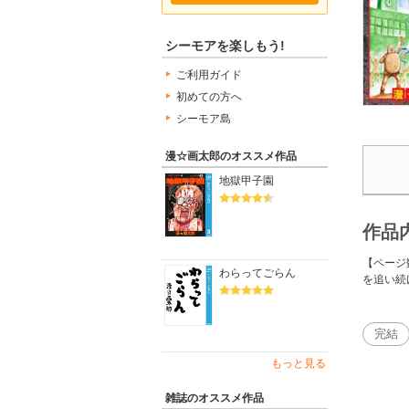
シーモアを楽しもう!
ご利用ガイド
初めての方へ
シーモア島
漫☆画太郎のオススメ作品
地獄甲子園
作品
【ページ
わらってごらん
を追い続
完結
もっと見る
雑誌のオススメ作品