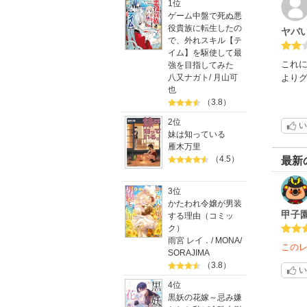
1位
ゲーム中盤で死ぬ悪
役貴族に転生したの
ヤバ
で、外れスキル【テ
イム】を駆使して最
これ
強を目指してみた
八又ナガト
/
月山可
より
也
（3.8）
2位
い
妹は知っている
雁木万里
（4.5）
最新
3位
かたわれ令嬢が男装
甲子
する理由（コミッ
ク）
雨宮 レイ．
/
MONA
/
この
SORAJIMA
（3.8）
い
4位
黒妖の花嫁～忌み嫌