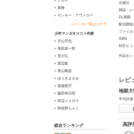
グルメ
出版社
冒険
雑誌・レ
ヤンキー・アウトロー
DL期限
ジャンル一覧はコチラ
配信開始
ファイル
少年マンガオススメ作家
ISBN
月山可也
対応ビュ
尾田栄一郎
作品をシ
荒川弘
渡辺航
青山剛昌
ゆうきまさみ
レビ
渡瀬悠宇
地獄大
藤田和日郎
平均評価
田辺イエロウ
阿倍野ちゃこ
高評
総合ランキング