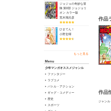
ジョジョの奇妙な冒
険 第8部 ジョジョリ
オン カラー版
荒木飛呂彦
作品
ひまてん！
小野玄暉
もっと見る
Menu
少年マンガオススメジャンル
ファンタジー
ラブコメ
バトル・アクション
作品
ギャグ・コメディー
歴史
ジャンル
スポーツ