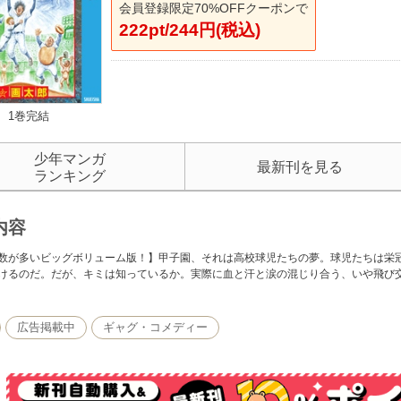
会員登録限定70%OFFクーポンで
222pt/244円(税込)
1巻完結
少年マンガ
最新刊を見る
ランキング
内容
数が多いビッグボリューム版！】甲子園、それは高校球児たちの夢。球児たちは栄
けるのだ。だが、キミは知っているか。実際に血と汗と涙の混じり合う、いや飛び
広告掲載中
ギャグ・コメディー