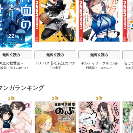
s
無料立読み
無料立読み
無料立読み
神血の救世主～
ハナバス 苔石花江のバス
ギルティサークル 21巻
信じ
藤俊司
/
疾狼
/
3rd Ie
/
三好宏平
門馬司
/
山本やみー
大前
0000001％を引き当て
ケ論 7巻
ジョ
Studio No.9
へ～【電子書籍特典
たが
付】 22巻
ャ』で
達を
マンガランキング
ィー
讐＆
1位
2位
3位
s