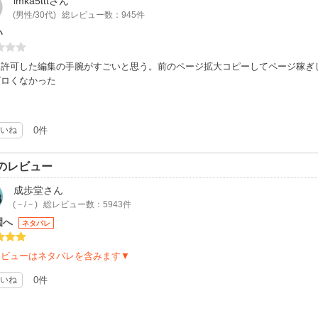
imka5ttt
さん
(男性/30代)
総レビュー数：945件
い
に許可した編集の手腕がすごいと思う。前のページ拡大コピーしてページ稼ぎ
グロくなかった
いね
0件
のレビュー
成歩堂
さん
(－/－)
総レビュー数：5943件
園へ
ネタバレ
レビューはネタバレを含みます▼
いね
0件