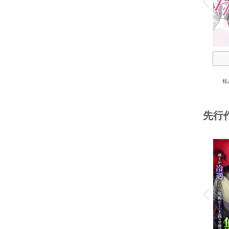
P
r
e
i
u
桂
先行
o
v
P
r
e
i
u