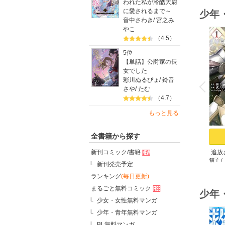
われた私が冷酷大尉
に愛されるまで～
少年
音中さわき
/
宮之み
やこ
（4.5）
5位
【単話】公爵家の長
女でした
o
v
彩川ぬるぴょ
/
鈴音
P
r
e
i
u
さや
/
たむ
（4.7）
もっと見る
全書籍から探す
新刊コミック/書籍
追放
猫子
/
ゲ
新刊発売予定
ランキング
(毎日更新)
まるごと無料コミック
少年
少女・女性無料マンガ
少年・青年無料マンガ
BL無料マンガ