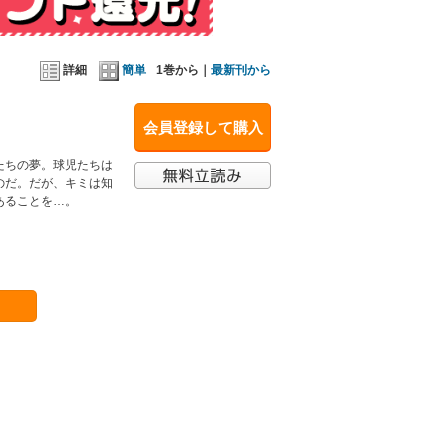
詳細
簡単
1巻から｜
最新刊から
会員登録して購入
たちの夢。球児たちは
のだ。だが、キミは知
あることを…。