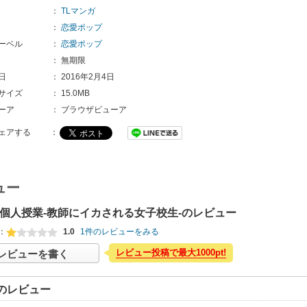
：
TLマンガ
：
恋愛ポップ
ーベル
：
恋愛ポップ
：
無期限
日
：
2016年2月4日
サイズ
：
15.0MB
ーア
：
ブラウザビューア
ェアする
：
ュー
の個人授業-教師にイカされる女子校生-のレビュー
：
1.0
1件のレビューをみる
レビュー投稿で最大1000pt!
レビューを書く
のレビュー