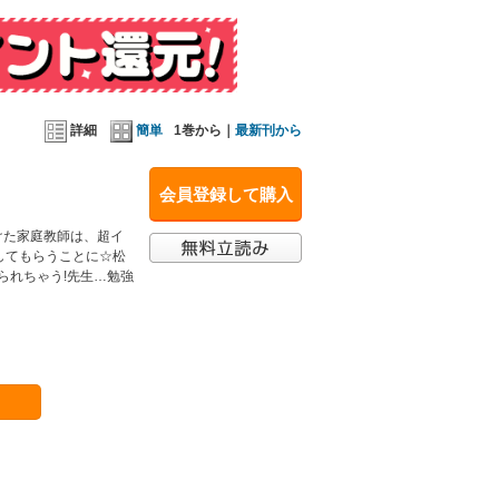
詳細
簡単
1巻から｜
最新刊から
会員登録して購入
けた家庭教師は、超イ
してもらうことに☆松
られちゃう!先生…勉強