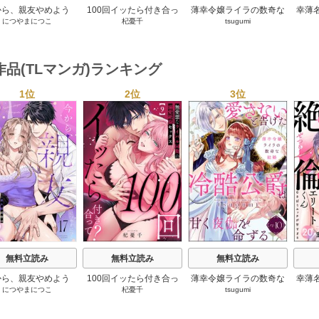
から、親友やめよう
100回イッたら付き合っ
薄幸令嬢ライラの数奇な
幸薄
につやまにつこ
杞憂千
tsugumi
～腐れ縁同僚は甘い
て？ 無愛想なライバル同
結婚 愛さないと告げた冷
リー
快楽で私を壊す～
期の溺愛絶倫セックス
酷公爵は甘く夜伽を命ず
チが
（分冊版）
る（分冊版）
作品(TLマンガ)ランキング
1位
2位
3位
s
無料立読み
無料立読み
無料立読み
から、親友やめよう
100回イッたら付き合っ
薄幸令嬢ライラの数奇な
幸薄
につやまにつこ
杞憂千
tsugumi
～腐れ縁同僚は甘い
て？ 無愛想なライバル同
結婚 愛さないと告げた冷
リー
快楽で私を壊す～
期の溺愛絶倫セックス
酷公爵は甘く夜伽を命ず
チが
（分冊版）
る（分冊版）