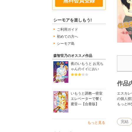
無料会員登録
シーモアを楽しもう!
ご利用ガイド
初めての方へ
シーモア島
森智世乃のオススメ作品
夜のいもうと お兄ち
ゃんのイイにおい
作品
エスカレ
いもうと調教―密室
の個人授
エレベーターで響く
もっとH
蜜音―【合冊版】
完結
もっと見る