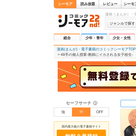
シーモア
読み放題
レビュー
シーモ
漫画（まんが）・
ジャンルで探す
総合
少年・青年
少女・女性
漫画(まんが)・電子書籍のコミックシーモアTOP
48手の個人授業-教師にイカされる女子校生-
セーフサーチ
？
強
中
OFF
国内最大級の電子書籍サイト