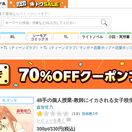
ア島
電子書籍ならコミックシーモア！
シーモア
BL
TL
ライトノベル
小説・実用書
コミックス
TL（ティーンズラブ）
TL（ティーンズラブ）マンガ
恋愛ポップ
恋愛ポッ
48手の個人授業-教師にイカされる女子校生
TLマンガ
森智世乃
（1.0）
投稿数1件
レビューを書く
300pt/330円(税込)