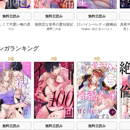
無料立読み
無料立読み
無料立読み
しくて可愛い俺の凛
無慈悲な皇帝の愛玩寵妃
[スパイシーレディ]政略結
真夜中
ウル
蜜野このみ
Yaaka
/
めたる☆ハニィ
黒ト
ん。～隣人後輩くん
―おわらぬ快楽、閨に響
婚した塩対応の旦那様は
キすぎた執着にハメ
くは乱れ声― 18巻
毎晩寝たふりをした私を
とされる～ 23巻
おかずに… 6巻
マンガランキング
1位
2位
3位
s
無料立読み
無料立読み
無料立読み