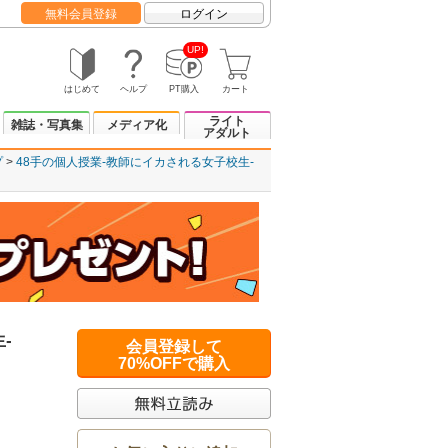
無料会員登録
ログイン
UP!
はじめて
ヘルプ
PT購入
カート
ライト
雑誌・写真集
メディア化
アダルト
プ
48手の個人授業-教師にイカされる女子校生-
-
会員登録して
70%OFFで購入