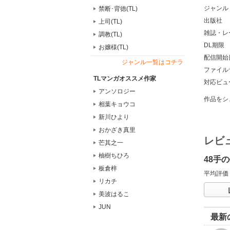
ジャンル
禁断･背徳(TL)
出版社
上司(TL)
雑誌・レ
調教(TL)
DL期限
お嬢様(TL)
配信開始
ジャンル一覧はコチラ
ファイル
TLマンガオススメ作家
対応ビュ
アンソロジー
作品をシ
相葉キョウコ
新川ひより
おかざき真里
レビ
芒其之一
柚樹ちひろ
48手
板倉梓
平均評価
リカチ
美波はるこ
JUN
最新