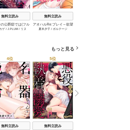
無料立読み
無料立読み
無料立読み
の公爵邸では(フル
アオハルRe:プレイ～欲望
溺愛エンゲージ～12歳年
悪女は
カゲ
/
J.PLUM
/
リヌ
夏本夕子
/
ボルテージ
田中琳
STUD
カラー) 25巻
駄々モレ幼馴染と焦れキ
上のオジサマと～ 25巻
出した
ュンとろ甘初えっち～[ク
イーンメロウcomics] 22
巻
もっと見る
4位
5位
6位
N
x
e
t
無料立読み
無料立読み
無料立読み