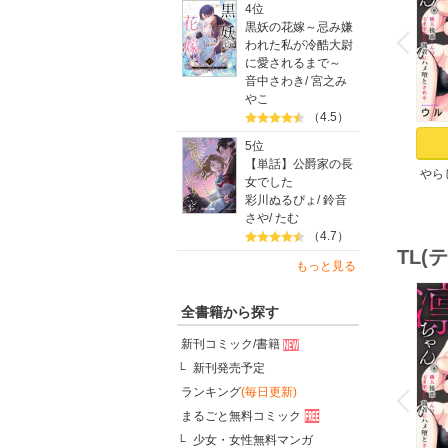
4位
o
v
黒妖の花嫁～忌み嫌
P
r
e
i
u
われた私が冷酷大尉
に愛されるまで～
音中さわき
/
宮之み
やこ
（4.5）
5位
【単話】公爵家の長
やら
女でした
ちゃ
彩川ぬるぴょ
/
鈴音
のイ
さや
/
たむ
（4.7）
TL
もっと見る
全書籍から探す
新刊コミック/書籍
新刊発売予定
o
v
ランキング
(毎日更新)
P
r
e
i
u
まるごと無料コミック
少女・女性無料マンガ