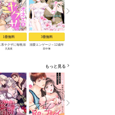
N
x
e
t
1冊無料
3冊無料
7冊無料
エ系ヤクザに毎晩溺
溺愛エンゲージ～12歳年
僕しか知らない君のナ
「好き
天真夜
田中琳
霧原すばこ
花
れてます【描き下ろ
上のオジサマと～ 1巻
カ。 1巻
い」暴
まけ付き特装版】 1
と
巻
もっと見る
N
x
e
t