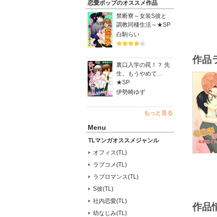
恋愛ポップのオススメ作品
禁断寮～女装S彼と
調教同棲生活～★SP
白駒らい
作品
裏口入学の罠！？ 先
生、もうやめて…
★SP
伊勢崎ゆず
もっと見る
Menu
TLマンガオススメジャンル
オフィス(TL)
ラブコメ(TL)
ラブロマンス(TL)
S彼(TL)
社内恋愛(TL)
作品
幼なじみ(TL)