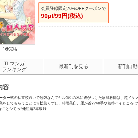
会員登録限定70%OFFクーポンで
90pt/99円(税込)
1巻完結
TLマンガ
最新刊を見る
新刊自動
ランキング
内容
ーター式の私立校通いで勉強なんてヤル気0!の私に親がつけた家庭教師は、超イケ
業をしてもらうことに☆松葉くずし、時雨茶臼、雁が首??48手や気持イイところは
なことシてっ!!他短編2本収録