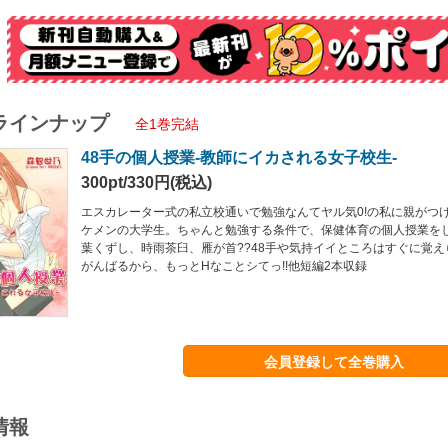
ラインナップ
全1巻完結
48手の個人授業-教師にイカされる女子校生-
300pt/330円(税込)
エスカレーター式の私立校通いで勉強なんてヤル気0!の私に親がつ
ケメンの大学生。ちゃんと勉強する条件で、保健体育の個人授業を
葉くずし、時雨茶臼、雁が首??48手や気持イイところはすぐに覚え
がんばるから、もっとHなことシてっ!!他短編2本収録
会員登録して全巻購入
情報