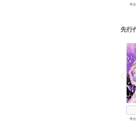
今
か。
先行
o
v
P
r
e
i
u
今
か。