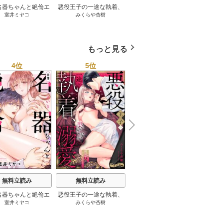
名器ちゃんと絶倫エ
悪役王子の一途な執着、
最愛すぎて手が出せない!!
やらし
室井ミヤコ
みくらや杏樹
丸井テン
/
さくら蒼
/
ache
トくん むさぼりエッ
果てない溺愛。 モブ令嬢
～歳の差こじらせ彼氏の
ちゃん
甘すぎる（分冊版）
なのに極上愛撫でイかさ
密かな独占欲～【分冊
のイキ
れっぱなしです！（分冊
版】
版）
もっと見る
4位
5位
6位
N
x
e
t
無料立読み
無料立読み
無料立読み
名器ちゃんと絶倫エ
悪役王子の一途な執着、
最愛すぎて手が出せない!!
やらし
室井ミヤコ
みくらや杏樹
丸井テン
/
さくら蒼
/
ache
トくん むさぼりエッ
果てない溺愛。 モブ令嬢
～歳の差こじらせ彼氏の
ちゃん
甘すぎる（分冊版）
なのに極上愛撫でイかさ
密かな独占欲～【分冊
のイキ
れっぱなしです！（分冊
版】