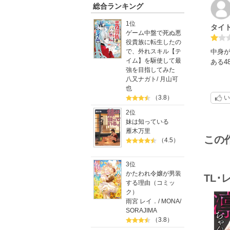
総合ランキング
1位
タイ
ゲーム中盤で死ぬ悪
役貴族に転生したの
中身
で、外れスキル【テ
イム】を駆使して最
ある4
強を目指してみた
八又ナガト
/
月山可
也
い
（3.8）
2位
妹は知っている
雁木万里
この
（4.5）
3位
かたわれ令嬢が男装
TL
する理由（コミッ
ク）
雨宮 レイ．
/
MONA
/
SORAJIMA
（3.8）