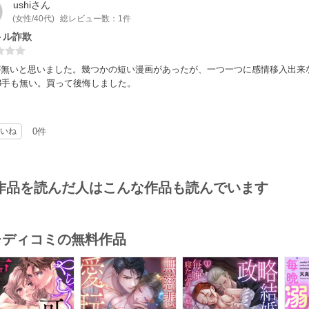
ushi
さん
(女性/40代)
総レビュー数：1件
トル詐欺
が無いと思いました。幾つかの短い漫画があったが、一つ一つに感情移入出来
8手も無い。買って後悔しました。
いね
0件
作品を読んだ人はこんな作品も読んでいます
･レディコミの無料作品