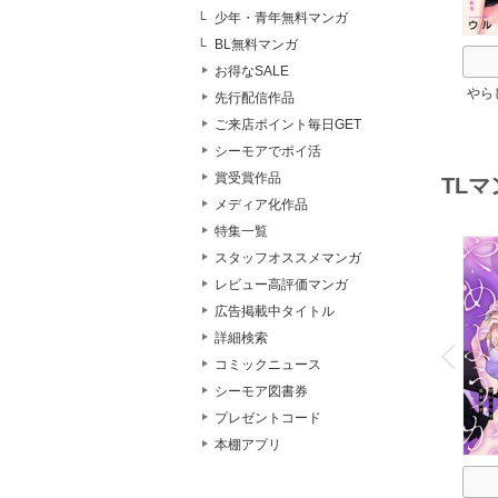
少年・青年無料マンガ
BL無料マンガ
お得なSALE
やら
先行配信作品
ちゃ
ご来店ポイント毎日GET
のイ
シーモアでポイ活
堕
賞受賞作品
TL
メディア化作品
特集一覧
スタッフオススメマンガ
レビュー高評価マンガ
広告掲載中タイトル
o
詳細検索
v
P
r
e
i
u
コミックニュース
シーモア図書券
プレゼントコード
本棚アプリ