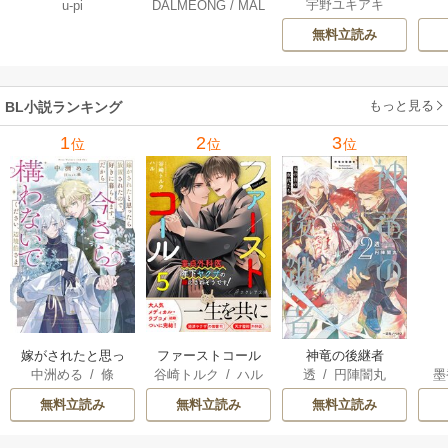
宇野ユキアキ
u-pi
DALMEONG
/
MAL
行本版】 5巻
ルドパレス【タテ
ミ【タテヨミ】 34
LINFLOWER
ヨミ】 104巻
巻
無料立読み
もっと見る
BL小説ランキング
1
2
3
位
位
位
嫁がされたと思っ
ファーストコール
神竜の後継者
中洲める
/
條
谷崎トルク
/
ハル
透
/
円陣闇丸
墨
たら放置されたの
～童貞外科医、年
馨
で、好きに暮らし
下ヤクザの嫁にさ
無料立読み
無料立読み
無料立読み
ます。だから今さ
れそうです！～
ら構わないでくだ