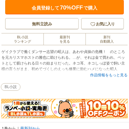
70%OFF
会員登録して
で購入
無料立読み
お気に入り
BL小説
最新刊
新刊
ランキング
を見る
自動購入
ゲイクラブで働くダンサー志望の昭人は、あわや貞操の危機！ のところ
を元カリスマホストの雅也に助けられる。…が、それは金で買われ、ペッ
トとして躾けられる日々の始まりだった。ネコ耳、ネコしっぽ姿で飼い主
様の言うがまま、初めてづくしのえっち修業に励むハメになった昭人
は…。
作品情報をもっと見る
※電子書籍版には、紙書籍版に収録されている口絵・挿絵は収録されてい
ません。イラストは表紙のみの収録となります。ご了承ください。
BL小説
1巻から
｜
最新刊から