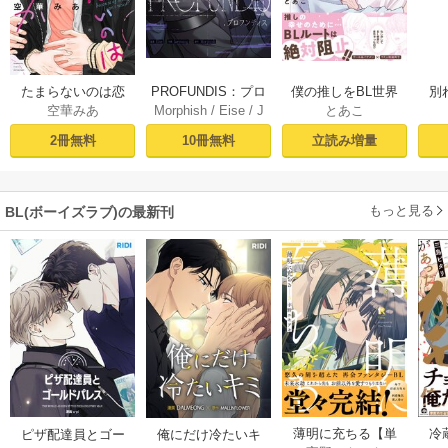
PROFUNDIS：プロ
たまらないのは恋
僕の推しをBL世界
別
Morphish
/
Eise
/
J
空華みあ
とあこ
フンディス【タテ
なのか（１）【シ
から守りたい【シ
掛
aeyoung
ヨミ】1
ーモア限定特典付
ーモア限定特典付
ミ
10冊無料
2冊無料
立読み増量
き】
き電子単行本】 上
定
巻
もっと見る
BL(ボーイズラブ)の最新刊
薄明に充ちる【単
冷
ピザ配達員とゴー
俺にだけ冷たいキ