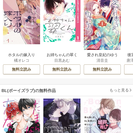
ホタルの嫁入り
お姉ちゃんの翠く
愛され皇妃のゆう
後
橘オレコ
目黒あむ
清音圭
唐
ん
うつ
は
無料立読み
無料立読み
無料立読み
もっと見る
BL(ボーイズラブ)の無料作品