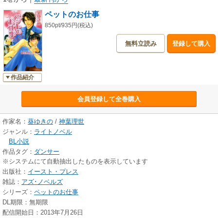
ペットのお仕事
850pt/935円(税込)
無料立読み
登録して購入
作品紹介
会員登録して全巻購入
作家名：
葵ゆきの
/
神葉理世
ジャンル：
ライトノベル
BL小説
作品タグ：
ダンサー
※システムにて自動抽出したものを表示しています
出版社：
イースト・プレス
雑誌：
アズ･ノベルズ
シリーズ：
ペットのお仕事
DL期限：無期限
配信開始日：2013年7月26日